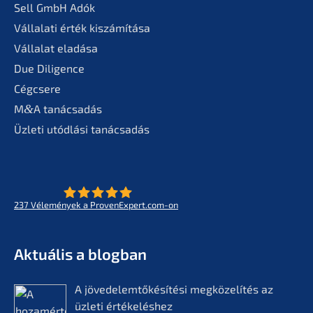
Sell GmbH Adók
Vállala­ti érték kiszámítása
Válla­lat eladása
Due Diligence
Cégcse­re
M
&
A tanác­sa­dás
Üzleti utódlá­si tanácsadás
237
Vélemé­ny­ek a ProvenExpert.com-on
- Az életmű­vek jövője
KERN
Aktuá­lis a blogban
A jövedelem­tőké­sí­té­si megkö­ze­lí­tés az
üzleti értékelés­hez