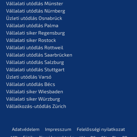
Vállala­ti utódlás Münster
Vállala­ti utódlás Nürnberg
Üzleti utódlás Osnabrück
Vállala­ti utódlás Palma
Vállala­ti siker Regensburg
Vállala­ti siker Rostock
Vállala­ti utódlás Rottweil
Vállala­ti utódlás Saarbrücken
Vállala­ti utódlás Salzburg
Vállala­ti utódlás Stuttgart
Üzleti utódlás Varsó
Vállala­ti utódlás Bécs
Vállala­ti siker Wiesbaden
Vállala­ti siker Würzburg
Vállal­ko­zás-utódlás Zürich
Adatvé­de­lem
Impress­z­um
Felelős­sé­gi nyilatkozat