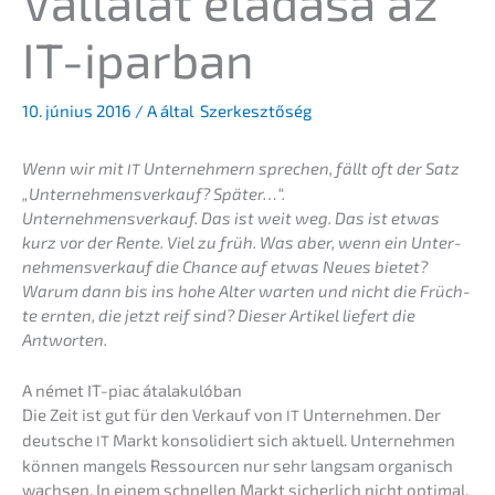
Válla­lat eladá­sa az
IT-iparban
10. június 2016
/ A által
Szerkesztőség
Wenn wir mit
Unter­neh­mern sprechen, fällt oft der Satz
IT
„Unter­nehmens­verkauf? Später…“.
Unter­nehmens­verkauf. Das ist weit weg. Das ist etwas
kurz vor der Rente. Viel zu früh. Was aber, wenn ein Unter­
nehmens­verkauf die Chance auf etwas Neues bietet?
Warum dann bis ins hohe Alter warten und nicht die Früch­
te ernten, die jetzt reif sind? Dieser Artikel liefert die
Antworten.
A német IT-piac átalakulóban
Die Zeit ist gut für den Verkauf von
Unter­neh­men. Der
IT
deutsche
Markt konso­li­diert sich aktuell. Unter­neh­men
IT
können mangels Ressour­cen nur sehr langsam organisch
wachsen. In einem schnel­len Markt sicher­lich nicht optimal.