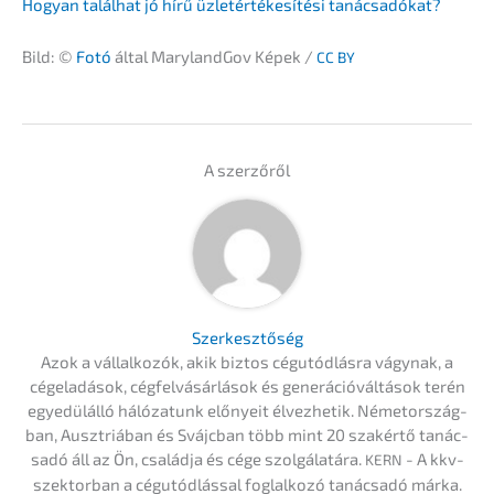
Hogyan talál­hat jó hírű üzletérté­ke­sí­té­si tanácsadókat?
Bild: ©
Fotó
által Maryland­Gov Képek /
CC
BY
A szerzőről
Szerkesz­tő­ség
Azok a vállal­ko­zók, akik biztos cégutód­lás­ra vágynak, a
cégela­dá­sok, cégfel­vá­sár­lá­sok és generá­ció­vál­tá­sok terén
egyedülál­ló hálóza­tunk előny­eit élvez­he­tik. Németor­szág­
ban, Ausztriá­ban és Svájc­ban több mint 20 szakértő tanác­
sa­dó áll az Ön, család­ja és cége szolgá­la­tá­ra.
- A kkv-
KERN
szektor­ban a cégutód­lás­sal foglal­ko­zó tanác­sa­dó márka.