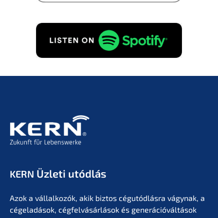
alábbi­ak szerint
Adatvé­del­mi szabá­ly­zat
to.
KÉRÉS INGYENES!
Üzleti utódlás
KERN
Azok a vállal­ko­zók, akik biztos cégutód­lás­ra vágynak, a
cégela­dá­sok, cégfel­vá­sár­lá­sok és generá­ció­vál­tá­sok