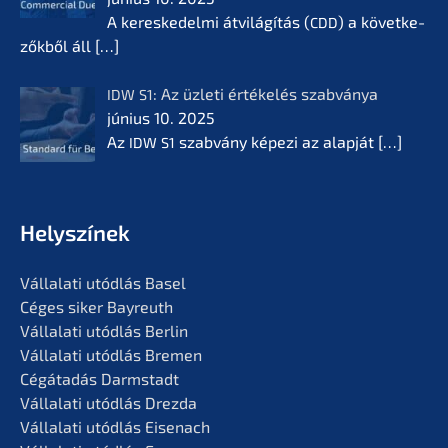
A keres­ke­del­mi átvilá­gí­tás (
) a követ­ke­
CDD
zők­ből áll
[…]
: Az üzleti értékelés szabvá­nya
IDW
S1
június 10. 2025
Az
szabvá­ny képezi az alapját
[…]
IDW
S1
Helyszí­nek
Vállala­ti utódlás Basel
Céges siker Bayreuth
Vállala­ti utódlás Berlin
Vállala­ti utódlás Bremen
Cégáta­dás Darmstadt
Vállala­ti utódlás Drezda
Vállala­ti utódlás Eisenach