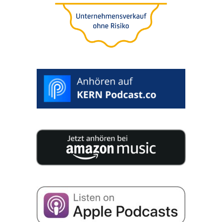
25 szakértő 200 oldal­nyi koncen­trált tudást tesz
közzé az Ön vállala­tá­nak utódlásához.
Hozzá­já­ru­lok ahhoz, hogy adatai­mat a cég sikeré­
ről szóló e-mailek fogadá­sa céljá­ból tárol­ják az