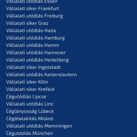
Vállala­ti utódlás Essen
Vállala­ti siker Frankfurt
Vállala­ti utódlás Freiburg
Vállala­ti siker Graz
Vállala­ti utódlás Halle
Vállala­ti utódlás Hamburg
Vállala­ti utódlás Hamm
Vállala­ti utódlás Hannover
Vállala­ti utódlás Heidelberg
Vállala­ti siker Ingolstadt
Vállala­ti utódlás Kaiserslautern
Vállala­ti siker Köln
Vállala­ti siker Krefeld
Cégutód­lás Lipcse
Vállala­ti utódlás Linz
Céglá­n­yos­ság Lübeck
Cégátalakí­tás Milánó
Vállala­ti utódlás Memmingen
Cégutód­lás München