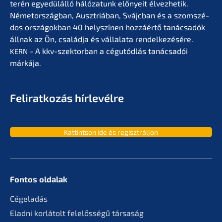
terén egyedülál­ló hálóza­tunk előny­eit élvez­he­tik.
Németor­szág­ban, Ausztriá­ban, Svájc­ban és a szomszé­
dos orszá­gok­ban 40 helyszí­nen hozzá­értő tanác­sa­dók
állnak az Ön, család­ja és vállala­ta rendel­ke­zé­sé­re.
- A kkv-szektor­ban a cégutód­lás tanác­sa­dói
KERN
márkája.
Feliratko­zás hírlevélre
Kattint­son ide és regisztráljon
Fontos oldalak
Cégela­dás
Eladni korlá­tolt felelős­sé­gű társaság