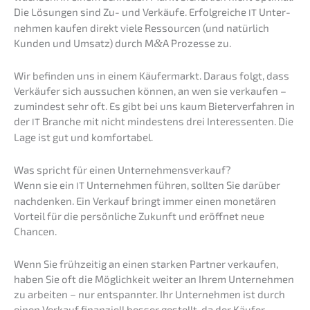
Die Lösun­gen sind Zu- und Verkäu­fe. Erfolg­rei­che
Unter­
IT
neh­men kaufen direkt viele Ressour­cen (und natür­lich
Kunden und Umsatz) durch M
&
A Prozes­se zu.
Wir befin­den uns in einem Käufer­markt. Daraus folgt, dass
Verkäu­fer sich aussu­chen können, an wen sie verkau­fen –
zumin­dest sehr oft. Es gibt bei uns kaum Bieter­ver­fah­ren in
der
Branche mit nicht mindes­tens drei Inter­es­sen­ten. Die
IT
Lage ist gut und komfortabel.
Was spricht für einen Unternehmensverkauf?
Wenn sie ein
Unter­neh­men führen, sollten Sie darüber
IT
nachden­ken. Ein Verkauf bringt immer einen monetä­ren
Vorteil für die persön­li­che Zukunft und eröff­net neue
Chancen.
Wenn Sie frühzei­tig an einen starken Partner verkau­fen,
haben Sie oft die Möglich­keit weiter an Ihrem Unter­neh­men
zu arbei­ten – nur entspann­ter. Ihr Unter­neh­men ist durch
einen Verkauf finan­zi­ell besser gestellt, da der Käufer