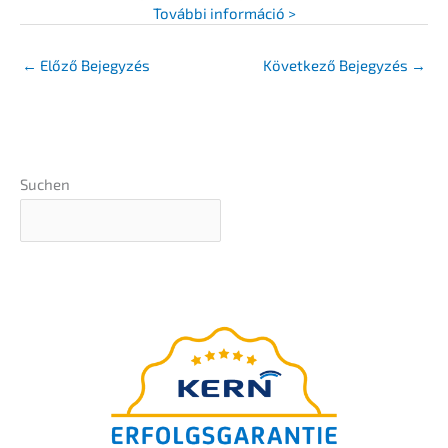
Továb­bi információ >
←
Előző Bejegyzés
Követ­ke­ző Bejegy­zés
→
Suchen
A
végső útmuta­tó
az Ön
vállala­tá­nak utódlásához