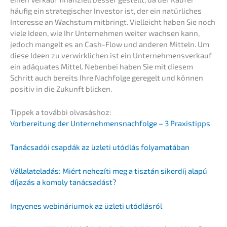
häufig ein strate­gi­scher Inves­tor ist, der ein natür­li­ches
Inter­es­se an Wachs­tum mitbringt. Vielleicht haben Sie noch
viele Ideen, wie Ihr Unter­neh­men weiter wachsen kann,
jedoch mangelt es an Cash-Flow und anderen Mitteln. Um
diese Ideen zu verwirk­li­chen ist ein Unter­nehmens­verkauf
ein adäqua­tes Mittel. Neben­bei haben Sie mit diesem
Schritt auch bereits Ihre Nachfol­ge geregelt und können
positiv in die Zukunft blicken.
Tippek a továb­bi olvasáshoz:
Vorbe­rei­tung der Unternehmens­nachfolge – 3 Praxistipps
Tanác­sa­dói csapdák az üzleti utódlás folyamatában
Vállal­ate­la­dás: Miért nehezí­ti meg a tisztán siker­díj alapú
díjazás a komoly tanácsadást?
Ingyenes webiná­ri­um­ok az üzleti utódlásról