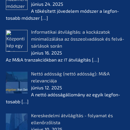
június 24. 2025
A tőkésí­tett jövede­lem módszer a legfon­
tosabb módszer
[…]
Infor­ma­ti­kai átvilá­gí­tás: a kocká­z­a­tok
minima­li­zá­lá­sa az összeol­va­dá­sok és felvá­
sár­lá­sok során
június 16. 2025
Az M
&
A tranzak­ciók­ban az
átvilá­gí­tás
[…]
IT
Nettó adósság (nettó adósság): M
&
A
relevan­ciá­ja
június 12. 2025
A nettó adóssá­gál­lomá­ny az egyik legfon­
tosabb
[…]
Keres­ke­del­mi átvilá­gí­tás - folyamat és
ellenőr­ző­lis­ta
június 10. 2025