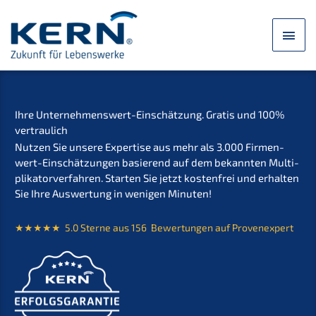
Skip
to
main
content
men
Ihre Unter­neh­mens­wert-Einschät­zung. Gratis und 100%
vertraulich
Nutzen Sie unsere Exper­ti­se aus mehr als 3.000 Firmen­
wert-Einschät­zun­gen basie­rend auf dem bekann­ten Multi­
pli­ka­tor­ver­fah­ren. Starten Sie jetzt kosten­frei und erhal­ten
Sie Ihre Auswer­tung in wenigen Minuten!
★★★★★ 5.0 Sterne aus 156 Bewer­tun­gen auf Provenexpert