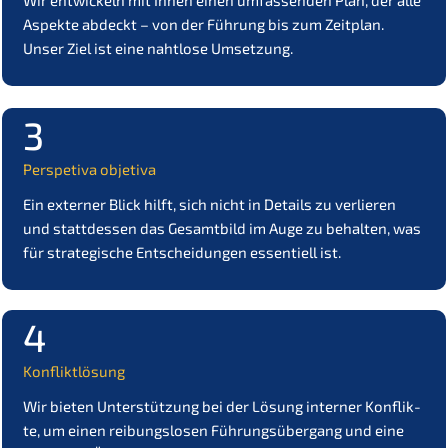
Wir entwi­ckeln mit Ihnen einen umfas­sen­den Plan, der alle
Aspek­te abdeckt – von der Führung bis zum Zeitplan.
Unser Ziel ist eine nahtlo­se Umsetzung.
3
Perspe­ti­va objetiva
Ein exter­ner Blick hilft, sich nicht in Details zu verlie­ren
und statt­des­sen das Gesamt­bild im Auge zu behal­ten, was
für strate­gi­sche Entschei­dun­gen essen­ti­ell ist.
4
Konflikt­lö­sung
Wir bieten Unter­stüt­zung bei der Lösung inter­ner Konflik­
te, um einen reibungs­lo­sen Führungs­über­gang und eine