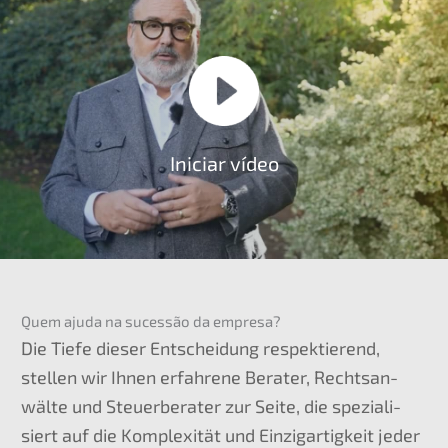
Inici­ar vídeo
Quem ajuda na suces­são da empresa?
Die Tiefe dieser Entschei­dung respek­tie­rend,
stellen wir Ihnen erfah­re­ne Berater, Rechts­an­
wäl­te und Steuer­be­ra­ter zur Seite, die spezia­li­
siert auf die Komple­xi­tät und Einzig­ar­tig­keit jeder