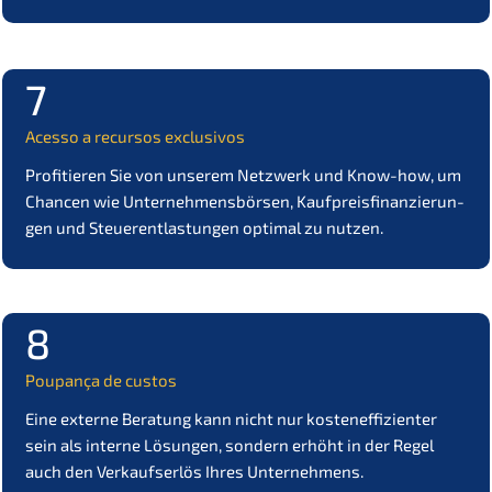
7
Acesso a recur­sos exclusivos
Profi­tie­ren Sie von unserem Netzwerk und Know-how, um
Chancen wie Unter­neh­mens­bör­sen, Kaufpreis­fi­nan­zie­run­
gen und Steuer­ent­las­tun­gen optimal zu nutzen.
8
Poupan­ça de custos
Eine exter­ne Beratung kann nicht nur kosten­ef­fi­zi­en­ter
sein als inter­ne Lösun­gen, sondern erhöht in der Regel
auch den Verkaufs­er­lös Ihres Unternehmens.