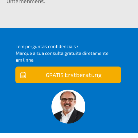
Unternehmens.
Tem pergun­tas confidenciais?
Marque a sua consul­ta gratui­ta direta­men­te
em linha
Erstbe­ra­tung
GRATIS