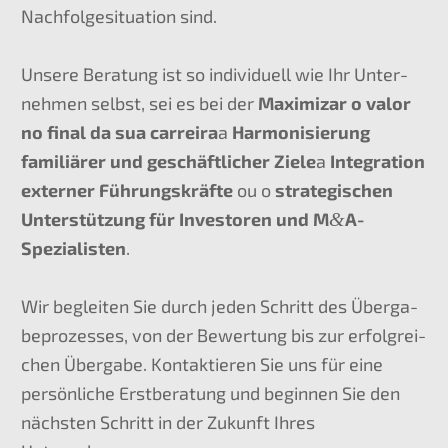
Nachfol­ge­si­tua­ti­on sind.
Unsere Beratung ist so indivi­du­ell wie Ihr Unter­
neh­men selbst, sei es bei der
Maximi­zar o valor
no final da sua carrei­ra
a
Harmo­ni­sie­rung
familiä­rer und geschäft­li­cher Ziele
a
Integra­ti­on
exter­ner Führungs­kräf­te
ou o
strate­gi­schen
Unter­stüt­zung für Inves­to­ren und M
&
A-
Spezialisten
.
Wir beglei­ten Sie durch jeden Schritt des Überga­
be­pro­zes­ses, von der Bewer­tung bis zur erfolg­rei­
chen Überga­be. Kontak­tie­ren Sie uns für eine
persön­li­che Erstbe­ra­tung und begin­nen Sie den
nächs­ten Schritt in der Zukunft Ihres