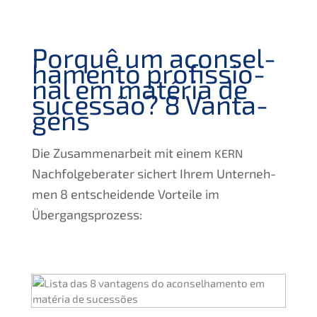
Porquê um aconsel­
ha­men­to profi­s­sio­
nal em matéria de
suces­são?
8 Vanta­
gens
Die Zusam­men­ar­beit mit einem
KERN
Nachfol­ge­be­ra­ter sichert Ihrem Unter­neh­
men 8 entschei­den­de Vortei­le im
Übergangsprozess: