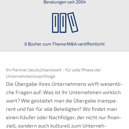
Beratun­gen seit 2004
6 Bücher zum Thema M
&
A veröffentlicht
Ihr Partner deutsch­land­weit - für jede Phase der
Unternehmensnachfolge
Die Überga­be Ihres Unter­neh­mens wirft wesent­li­
che Fragen auf: Was ist Ihr Unter­neh­men wirklich
wert? Wie gestal­tet man die Überga­be trans­pa­
rent und fair für alle Betei­lig­ten? Wo findet man
einen Käufer oder Nachfol­ger, der nicht nur finan­
zi­ell, sondern auch kultu­rell zum Unter­neh­