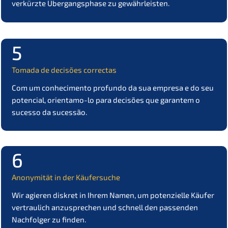
verkürz­te Übergangs­pha­se zu gewährleisten.
5
Tomada de decis­ões correctas
Com um conhe­ci­men­to profun­do da sua empre­sa e do seu
poten­cial, orien­ta­mo-lo para decis­ões que garan­tem o
suces­so da sucessão.
6
Anony­mi­tät in der Käufersuche
Wir agieren diskret in Ihrem Namen, um poten­zi­el­le Käufer
vertrau­lich anzuspre­chen und schnell den passen­den
Nachfol­ger zu finden.