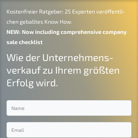
Kosten­frei­er Ratge­ber: 25 Exper­ten veröf­fent­li­
chen geball­tes Know How.
NEW
: Now inclu­ding compre­hen­si­ve compa­ny
sale checklist
Wie der Unter­nehmens­
verkauf zu Ihrem größten
Erfolg wird.