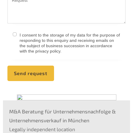
I consent to the storage of my data for the purpo­se of
respon­ding to this enquiry and recei­ving emails on
the subject of business succes­si­on in accordance
with the priva­cy policy.
Send request
M
&
A Beratung für Unternehmens­nachfolge
&
Unter­nehmens­verkauf in München
Legal­ly indepen­dent locati­on