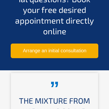
your free desired
appoint­ment direct­ly
online
Arran­ge an initi­al consultation
THE MIXTU­RE FROM