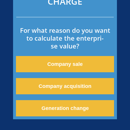
CHARGE
For what reason do you want
to calcu­la­te the enter­pri­
se value?
Compa­ny sale
Compa­ny acquisition
Genera­ti­on change