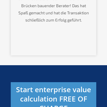
Brücken bauen­der Berater! Das hat
Spaß gemacht und hat die Trans­ak­ti­on
schließ­lich zum Erfolg geführt.
Start enter­pri­se value
calcu­la­ti­on
FREE
OF