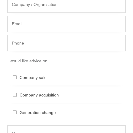
I would like advice on …
Compa­ny sale
Compa­ny acquisition
Genera­ti­on change