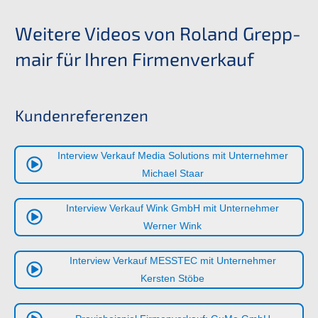
Weite­re Videos von Roland Grepp­
mair für Ihren Firmenverkauf
Kunden­re­fe­ren­zen
Inter­view Verkauf Media Soluti­ons mit Unter­neh­mer
Micha­el Staar
Inter­view Verkauf Wink GmbH mit Unter­neh­mer
Werner Wink
Inter­view Verkauf
MESSTEC
mit Unter­neh­mer
Kersten Stöbe