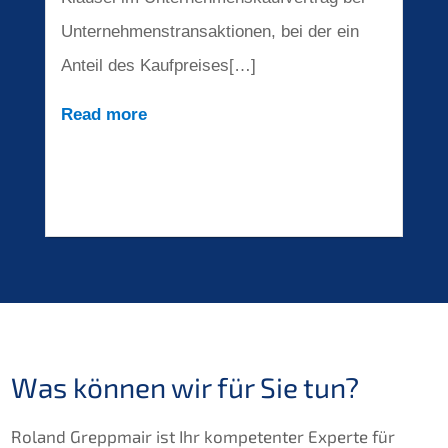
Unter­neh­mens­trans­ak­tio­nen, bei der ein
Anteil des Kaufpreises[…]
Read more
Was können wir fü
r
Sie tun?
Roland Grepp­mair ist Ihr kompe­ten­ter Exper­te für