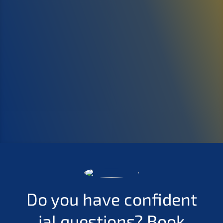
Do you have confi­den­t
i­al questi­ons?
Book