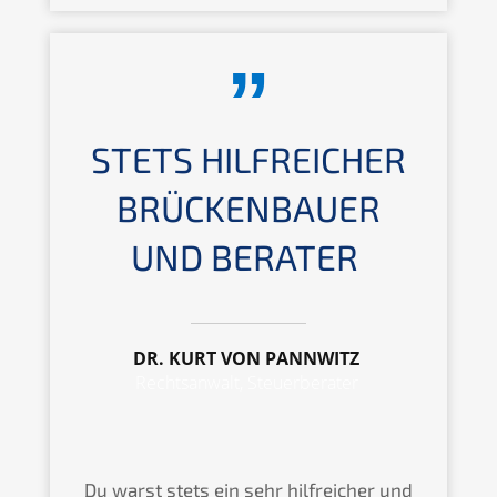
STETS HILFREI­CHER
BRÜCKEN­BAU­ER
UND BERATER
DR. KURT VON PANNWITZ
Rechts­an­walt, Steuerberater
Du warst stets ein sehr hilfrei­cher und