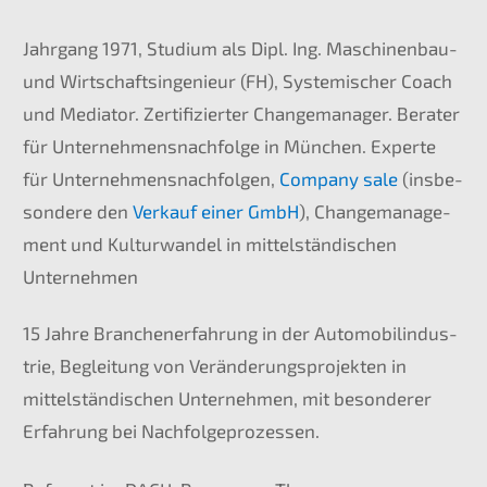
Jahrgang 1971, Studi­um als Dipl.
Ing.
Maschi­nen­bau-
und Wirtschafts­in­ge­nieur (
FH
), Syste­mi­scher Coach
und Media­tor.
Zerti­fi­zier­ter Change­ma­na­ger.
Berater
für Unternehmens­nachfolge in München.
Exper­te
für Unter­neh­mens­nach­fol­gen,
Compa­ny sale
(insbe­
son­de­re den
Verkauf einer GmbH
), Change­ma­nage­
ment und Kultur­wan­del in mittel­stän­di­schen
Unternehmen
15 Jahre
Branchen­er­fah­rung in der Automo­bil­in­dus­
trie, Beglei­tung von Verän­de­rungs­pro­jek­ten in
mittel­stän­di­schen Unter­neh­men, mit beson­de­rer
Erfah­rung bei Nachfolgeprozessen.