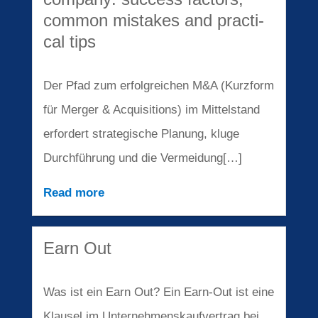
common mista­kes and practi­
cal tips
Der Pfad zum erfolg­rei­chen M
&
A (Kurzform
für Merger
&
Acqui­si­ti­ons) im Mittel­stand
erfor­dert strate­gi­sche Planung, kluge
Durch­füh­rung und die Vermeidung[…]
Read more
Earn Out
Was ist ein Earn Out? Ein Earn‑Out ist eine
Klausel im Unter­neh­mens­kauf­ver­trag bei