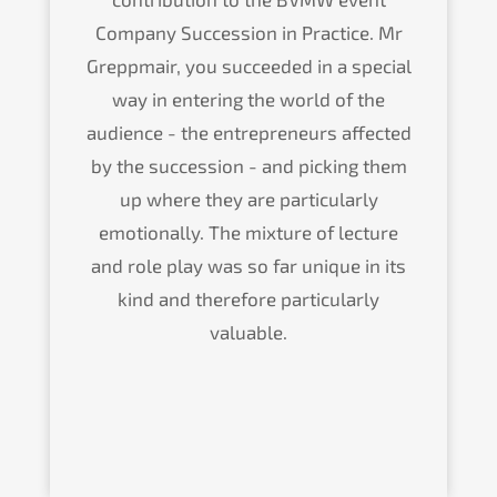
Compa­ny Succes­si­on in Practi­ce. Mr
Grepp­mair, you succee­ded in a special
way in entering the world of the
audience - the entre­pre­neurs affec­ted
by the succes­si­on - and picking them
up where they are parti­cu­lar­ly
emotio­nal­ly. The mixtu­re of lectu­re
and role play was so far unique in its
kind and there­fo­re parti­cu­lar­ly
valuable.