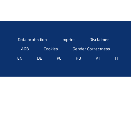
Data protec­tion
Imprint
Disclai­mer
AGB
Cookies
Gender Correct­ness
EN
DE
PL
HU
PT
IT