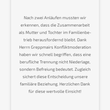
Nach zwei Anläu­fen mussten wir
erken­nen, dass die Zusam­men­ar­beit
als Mutter und Tochter im Famili­en­be­
trieb heraus­for­dernd bleibt. Dank
Herrn Grepp­mairs Konflikt­mo­de­ra­ti­on
haben wir schnell begrif­fen, dass eine
beruf­li­che Trennung nicht Nieder­la­ge,
sondern Befrei­ung bedeu­tet. Zugleich
sichert diese Entschei­dung unsere
familiä­re Bezie­hung. Herzli­chen Dank
für diese wertvol­le Einsicht!