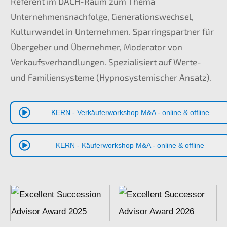
Referent im DACH-Raum zum Thema
Unternehmens­nachfolge, Generations­wechsel,
Kultur­wan­del in Unter­neh­men.
Sparrings­part­ner für
Überge­ber und Überneh­mer, Modera­tor von
Verkaufs­ver­hand­lun­gen.
Spezia­li­siert auf Werte-
und Famili­en­sys­te­me (Hypno­sys­te­mi­scher Ansatz).
KERN
- Verkäuferworkshop M
&
A - online
&
offline
KERN
- Käuferworkshop M
&
A - online
&
offline