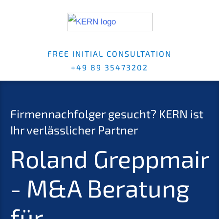
FREE INITI­AL CONSUL­TA­TI­ON
+49 89 35473202
Firmen­nach­fol­ger gesucht?
KERN
ist
Ihr verläss­li­cher Partner
Roland Grepp­mair
- M
&
A Beratung
für