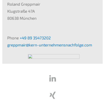
Roland Grepp­mair
Klugstra­ße
47A
80638 München
Phone
+49 89 35473202
greppmair@kern-unternehmensnachfolge.com