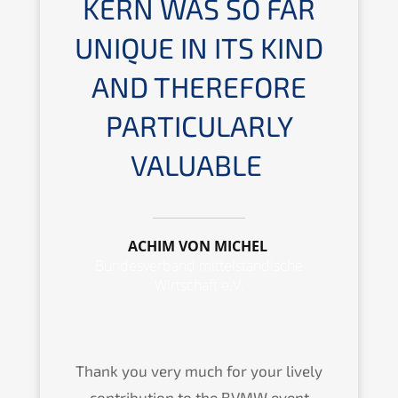
KERN
WAS SO FAR
UNIQUE IN ITS KIND
AND THERE­FO­RE
PARTI­CU­LAR­LY
VALUABLE
ACHIM VON MICHEL
Bundes­ver­band mittel­stän­di­sche
Wirtschaft e.V.
Thank you very much for your lively
contri­bu­ti­on to the
BVMW
event