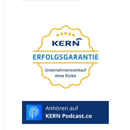
Strona
przewod­nik
uniwer­sal­ny
na
sukces­ję Państ­
wa firmy