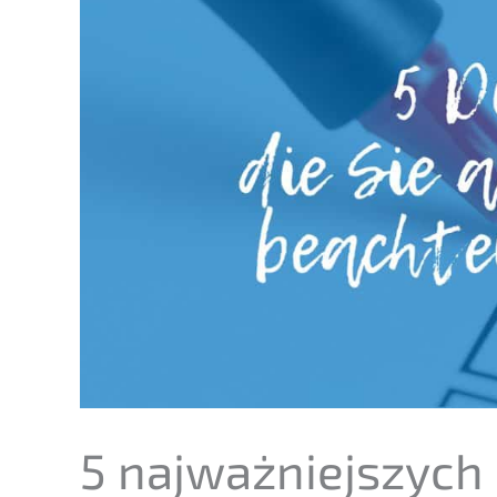
5 najważ­nie­js­zy