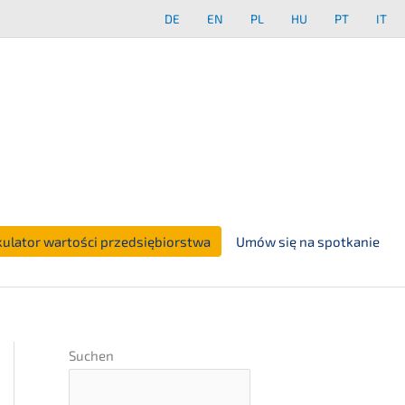
DE
EN
PL
HU
PT
IT
kulator wartości przedsiębiorstwa
Umów się na spotkanie
Suchen