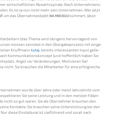
ner wirtschaft­li­chen Abwärts­spi­ra­le. Nach Unter­neh­mens­
e­den. Es ist ja nun nicht mehr sein Unter­neh­men. Wer jetzt
um das Übernah­me­ob­jekt
kümmert, lässt
AT
NA
MIEJSCU
itar­bei­tern (das Thema wird übrigens hervor­ra­gend von
ur­cen müssen sensi­bel in den Überga­be­pro­zess mit einge­
s­ti­an Knuff­mann
tutaj.
bereits inter­es­san­ten Input gelie­
nach Kommu­ni­ka­ti­ons­kon­zept (und hoffent­lich haben Sie
ts­platz. Angst vor Verän­de­run­gen. Motivie­ren Sie!
 nicht. Sie brauchen die Mitar­bei­ter für eine erfolg­rei­che
s Unter­neh­men wurde über Jahre oder meist Jahrzehn­te vom
Respek­tie­ren Sie seine Leistung und in den meisten Fällen
de nicht so gut waren. Sie als Überneh­mer brauchen den
eine Kontak­te. Sie brauchen seine Unter­stüt­zung bei den
. Nur diese Einstel­lung ist zielfüh­rend und sorgt nach