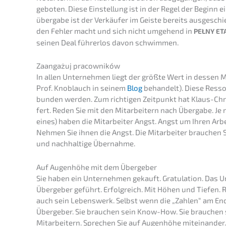
geboten. Diese Einstel­lung ist in der Regel der Beginn ei
über­ga­be ist der Verkäu­fer im Geiste bereits ausge­schi
den Fehler macht und sich nicht umgehend in
PEŁNY
ET
seinen Deal führer­los davon schwimmen.
Zaangażuj pracow­ni­ków
In allen Unter­neh­men liegt der größte Wert in dessen M
Prof. Knoblauch in seinem
Blog
behan­delt). Diese Resso
bun­den werden. Zum richti­gen Zeitpunkt hat Klaus-Chri
fert. Reden Sie mit den Mitar­bei­tern nach Überga­be. Je 
eines) haben die Mitar­bei­ter Angst. Angst um Ihren Arbei
Nehmen Sie ihnen die Angst. Die Mitar­bei­ter brauchen Sie
und nachhal­ti­ge Übernahme.
Auf Augen­hö­he mit dem Übergeber
Sie haben ein Unter­neh­men gekauft. Gratu­la­ti­on. Da
Überge­ber geführt. Erfolg­reich. Mit Höhen und Tiefen. 
auch sein Lebens­werk. Selbst wenn die „Zahlen“ am En
Überge­ber. Sie brauchen sein Know-How. Sie brauchen s
Mitar­bei­tern. Sprechen Sie auf Augen­hö­he mitein­an­der