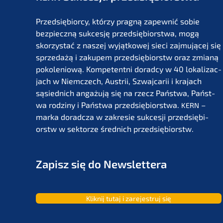
Przedsię­bi­or­cy, którzy pragną zapew­nić sobie
bezpiecz­ną sukces­ję przedsię­bi­orst­wa, mogą
skorzystać z naszej wyjąt­ko­wej sieci zajmu­jącej się
sprze­dażą i zakupem przedsię­bi­orstw oraz zmianą
pokolenio­wą. Kompe­tent­ni dorad­cy w 40 lokali­zac­
jach w Niemc­zech, Austrii, Szwaj­ca­rii i krajach
sąsied­nich angażu­ją się na rzecz Państ­wa, Państ­
wa rodzi­ny i Państ­wa przedsię­bi­orst­wa.
–
KERN
marka dorad­c­za w zakre­sie sukces­ji przedsię­bi­
orstw w sektor­ze średnich przedsiębiorstw.
Zapisz się do Newslettera
Kliknij tutaj i zarejes­truj się