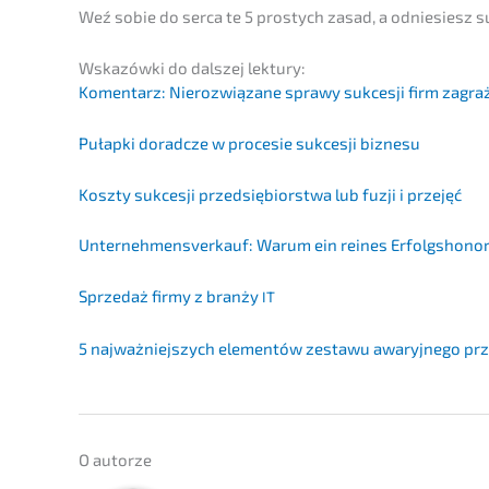
Weź sobie do serca te 5 prostych zasad, a odnie­sie­sz 
Wskazów­ki do dalszej lektury:
Komen­tarz: Niero­z­wią­za­ne sprawy sukces­ji firm zag
Pułap­ki dorad­c­ze w proce­sie sukces­ji biznesu
Koszty sukces­ji przedsię­bi­orst­wa lub fuzji i przejęć
Unter­nehmens­verkauf: Warum ein reines Erfolgs­ho­no­
Sprze­daż firmy z branży
IT
5 najważ­nie­js­zych elemen­tów zesta­wu awary­j­n­ego p
O autor­ze