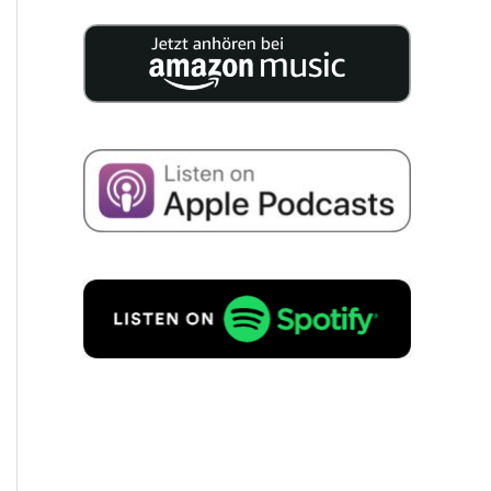
25 eksper­tów publi­ku­je na 200
stronach skonden­so­waną wiedzę na
temat sukces­ji w Twojej firmie.
Wyrażam zgodę na przecho­wy­
wa­nie moich danych w celu
otrzy­my­wa­nia infor­mac­ji o
następst­wie firmy zgodnie z
Polity­ką prywat­ności
.
ZAMÓW BEZPŁATNIE!