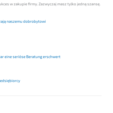
sukces w zakupie firmy. Zazwy­c­zaj masz tylko jedną szansę.
raża­ją nasze­mu dobrobytowi
rar eine seriö­se Beratung erschwert
rzedsiębiorcy