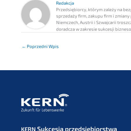
Redak­c­ja
Przedsię­bi­or­cy, którym zależy na bezp
sprze­daży firm, zakupu firm i zmian
Niemc­zech, Austrii i Szwaj­ca­rii trosz
dorad­c­za w zakre­sie sukces­ji bizne­
←
Poprzedni Wpis
Sukces­ja przedsiębiorstwa
KERN