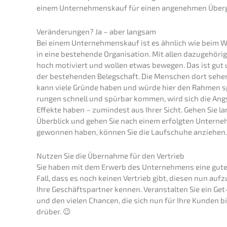
einem Unter­nehmens­kauf für einen angeneh­men Über
Verän­de­run­gen? Ja – aber langsam
Bei einem Unter­nehmens­kauf ist es ähnlich wie beim W
in eine bestehen­de Organi­sa­ti­on. Mit allen dazuge­hö­r
hoch motiviert und wollen etwas bewegen. Das ist gut und
der bestehen­den Beleg­schaft. Die Menschen dort sehen 
kann viele Gründe haben und würde hier den Rahmen sp
run­gen schnell und spürbar kommen, wird sich die Angst
Effek­te haben – zumin­dest aus Ihrer Sicht. Gehen Sie l
Überblick und gehen Sie nach einem erfolg­ten Unter­neh
gewon­nen haben, können Sie die Laufschu­he anziehen.
Nutzen Sie die Übernah­me für den Vertrieb
Sie haben mit dem Erwerb des Unter­neh­mens eine gute A
Fall, dass es noch keinen Vertrieb gibt, diesen nun aufzu
Ihre Geschäfts­part­ner kennen. Veran­stal­ten Sie ein Ge
und den vielen Chancen, die sich nun für Ihre Kunden b
drüber. 😉