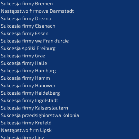
Sukces­ja firmy Bremen
Następst­wo firmo­we Darmstadt
Sukces­ja firmy Drezno
Sukces­ja firmy Eisenach
Sukces­ja firmy Essen
Sukces­ja firmy we Frankfurcie
Sukces­ja spółki Freiburg
Sukces­ja firmy Graz
Sukces­ja firmy Halle
Sukces­ja firmy Hamburg
Sukces­ja firmy Hamm
Sukces­ja firmy Hanower
Sukces­ja firmy Heidelberg
Sukces­ja firmy Ingolstadt
Sukces­ja firmy Kaiserslautern
Sukces­ja przedsię­bi­orst­wa Kolonia
Sukces­ja firmy Krefeld
Następst­wo firm Lipsk
Sukces­ja firmy Linz