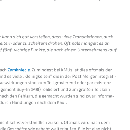
ann sich gut vorstel­len, dass viele Trans­ak­tio­nen, auch
ei­tern oder zu schei­tern drohen. Oftmals mangelt es an
f fünf wichti­ge Punkte, die nach einem Unter­nehmens­kauf
nach
Zamknięcie
. Zumin­dest bei KMUs ist dies oftmals der
ind es viele „Kleinig­kei­ten“, die in der Post Merger Integra­ti­
Auswir­kun­gen sind zum Teil gravie­rend oder gar existenz­
ge­ment Buy-In (
) reali­siert und zum großen Teil sein
MBI
ge nach den Fehlern, die gemacht wurden sind zwar infor­ma­
ng durch Handlun­gen nach dem Kauf.
nicht selbst­ver­ständ­lich zu sein. Oftmals wird nach dem
die Geschäf­te wie gehabt weiter­lau­fen. Eile ist also nicht