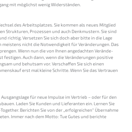
gang mit möglichst wenig Widerständen.
echsel des Arbeits­plat­zes. Sie kommen als neues Mitglied
i­gen Struk­tu­ren, Prozes­sen und auch Denkmus­tern. Sie sind
 richtig. Verset­zen Sie sich doch aber bitte in die Lage
meistens nicht die Notwen­dig­keit für Verän­de­run­gen. Das
ren­gen. Wenn nun die von Ihnen angedach­ten Verän­de­
 festi­gen. Auch dann, wenn die Verän­de­run­gen positi­ve
angsam und behut­sam vor. Verschaf­fen Sie sich einen
mens­kauf erst mal kleine Schrit­te. Wenn Sie das Vertrau­en
usgangs­la­ge für neue Impul­se im Vertrieb – oder für den
­bau­en. Laden Sie Kunden und Liefe­ran­ten ein. Lernen Sie
t-Together. Berich­ten Sie von der „erfolg­rei­chen“ Übernah­me
ieten. Immer nach dem Motto: Tue Gutes und berich­te