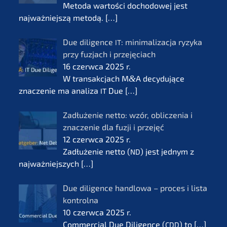
Metoda wartości docho­do­wej jest
najważ­nie­js­zą metodą.
[…]
Due diligence
: minima­li­zac­ja ryzyka
IT
przy fuzjach i przejęciach
16 czerw­ca 2025 r.
W transak­c­jach M
&
A decydu­jące
znacze­nie ma anali­za
Due
[…]
IT
Zadłuże­nie netto: wzór, oblic­ze­nia i
znacze­nie dla fuzji i przejęć
12 czerw­ca 2025 r.
Zadłuże­nie netto (
) jest jednym z
ND
najważ­nie­js­zych
[…]
Due diligence handlo­wa – proces i lista
kontrol­na
10 czerw­ca 2025 r.
Commer­cial Due Diligence (
) to
[…]
CDD