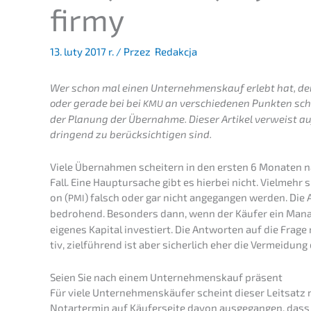
firmy
13. luty 2017 r.
/ Przez
Redakcja
Wer schon mal einen Unter­nehmens­kauf erlebt hat, der k
oder gerade bei bei
an verschie­de­nen Punkten sch
KMU
der Planung der Übernah­me. Dieser Artikel verweist au
dringend zu berück­sich­ti­gen sind.
Viele Übernah­men schei­tern in den ersten 6 Monaten 
Fall. Eine Haupt­ur­sa­che gibt es hierbei nicht. Vielmehr s
on (
) falsch oder gar nicht angegan­gen werden. Die 
PMI
be­dro­hend. Beson­ders dann, wenn der Käufer ein Mana
eigenes Kapital inves­tiert. Die Antwor­ten auf die Fra
tiv, zielfüh­rend ist aber sicher­lich eher die Vermei­du
Seien Sie nach einem Unter­nehmens­kauf präsent
Für viele Unter­neh­mens­käu­fer scheint dieser Leitsatz 
Notar­ter­min auf Käufer­sei­te davon ausge­gan­gen, dass 