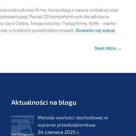
iecz­nej sukces­ji firmy, korzysta­ją z naszej unikal­nej sieci
y pokolenio­wej. Ponad 20 kompe­tent­nych dorad­ców w
c­zy się o Ciebie, Twoją rodzinę i Twoją firmę.
- marka
KERN
so­wej w średnich przedsię­bi­orst­wach.
Dowiedz się więcej
Next Wpis
→
Aktual­ności na blogu
Metoda wartości docho­do­wej w
wycenie przedsię­bi­orst­wa
24 czerw­ca 2025 r.