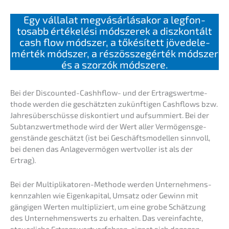
Egy válla­lat megvá­sár­lá­sa­kor a legfon­
tosabb értékelé­si módsze­rek a diszkon­tált
cash flow módszer, a tőkésí­tett jövedele­
mérték módszer, a részöss­ze­gérték módszer
és a szorzók módszere.
Bei der Discoun­ted-Cashh­flow- und der Ertrags­wert­me­
tho­de werden die geschätz­ten zukünf­ti­gen Cashflows bzw.
Jahres­über­schüs­se diskon­tiert und aufsum­miert. Bei der
Subtanz­wert­me­tho­de wird der Wert aller Vermö­gens­ge­
gen­stän­de geschätzt (ist bei Geschäfts­mo­del­len sinnvoll,
bei denen das Anlage­ver­mö­gen wertvol­ler ist als der
Ertrag).
Bei der Multi­pli­ka­to­ren-Metho­de werden Unter­neh­mens­
kenn­zah­len wie Eigen­ka­pi­tal, Umsatz oder Gewinn mit
gängi­gen Werten multi­pli­ziert, um eine grobe Schät­zung
des Unter­neh­mens­werts zu erhal­ten. Das verein­fach­te,