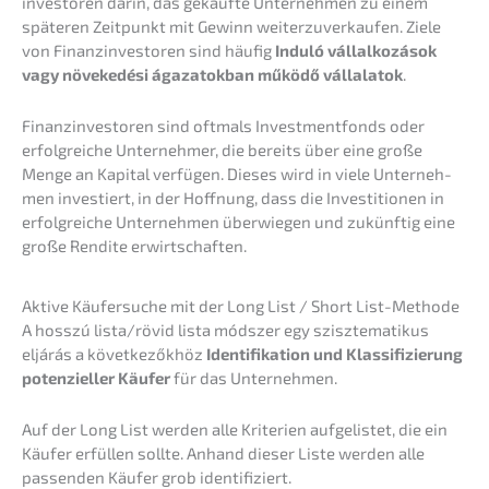
in­ves­to­ren darin, das gekauf­te Unter­neh­men zu einem
späte­ren Zeitpunkt mit Gewinn weiter­zu­ver­kau­fen. Ziele
von Finanz­in­ves­to­ren sind häufig
Induló vállal­ko­zá­sok
vagy növeke­dé­si ágaza­tok­ban működő vállala­tok
.
Finanz­in­ves­to­ren sind oftmals Invest­ment­fonds oder
erfolg­rei­che Unter­neh­mer, die bereits über eine große
Menge an Kapital verfü­gen. Dieses wird in viele Unter­neh­
men inves­tiert, in der Hoffnung, dass die Inves­ti­tio­nen in
erfolg­rei­che Unter­neh­men überwie­gen und zukünf­tig eine
große Rendi­te erwirtschaften.
Aktive Käufer­su­che mit der Long List / Short List-Methode
A hosszú lista/rövid lista módszer egy szisz­te­ma­ti­kus
eljárás a követ­ke­zők­höz
Identi­fi­ka­ti­on und Klassi­fi­zie­rung
poten­zi­el­ler Käufer
für das Unternehmen.
Auf der Long List werden alle Krite­ri­en aufge­lis­tet, die ein
Käufer erfül­len sollte. Anhand dieser Liste werden alle
passen­den Käufer grob identifiziert.