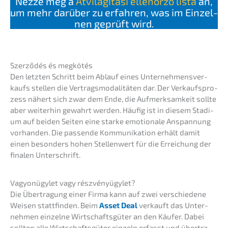
Nézze meg a
Átvilá­gí­tá­si ellenőr­ző lista
an,
um mehr darüber zu erfah­ren, was im Einzel­
nen geprüft wird.
Szerző­dés és megkötés
Den letzten Schritt beim Ablauf eines Unter­neh­mens­ver­
kaufs stellen die Vertrags­mo­da­li­tä­ten dar. Der Verkaufs­pro­
zess nähert sich zwar dem Ende, die Aufmerk­sam­keit sollte
aber weiter­hin gewahrt werden. Häufig ist in diesem Stadi­
um auf beiden Seiten eine starke emotio­na­le Anspan­nung
vorhan­den. Die passen­de Kommu­ni­ka­ti­on erhält damit
einen beson­ders hohen Stellen­wert für die Errei­chung der
finalen Unterschrift.
Vagyonü­gyl­et vagy részvényügylet?
Die Übertra­gung einer Firma kann auf zwei verschie­de­ne
Weisen statt­fin­den. Beim
Asset Deal
verkauft das Unter­
neh­men einzel­ne Wirtschafts­gü­ter an den Käufer. Dabei
sollten alle Wirtschafts­gü­ter einzeln erfasst und übertra­