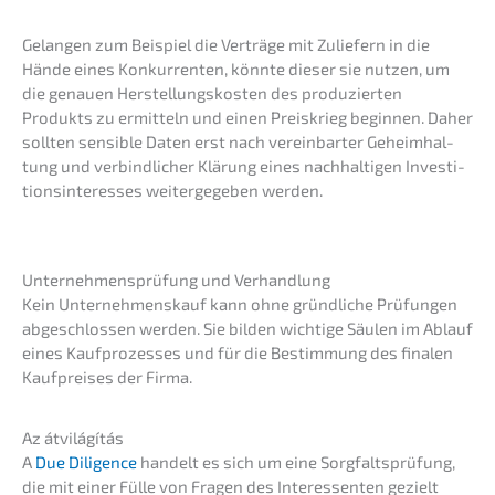
Gelan­gen zum Beispiel die Verträ­ge mit Zulie­fern in die
Hände eines Konkur­ren­ten, könnte dieser sie nutzen, um
die genau­en Herstel­lungs­kos­ten des produ­zier­ten
Produkts zu ermit­teln und einen Preis­krieg begin­nen. Daher
sollten sensi­ble Daten erst nach verein­bar­ter Geheim­hal­
tung und verbind­li­cher Klärung eines nachhal­ti­gen Inves­ti­
ti­ons­in­ter­es­ses weiter­ge­ge­ben werden.
Unter­neh­mens­prü­fung und Verhandlung
Kein Unter­nehmens­kauf kann ohne gründ­li­che Prüfun­gen
abgeschlos­sen werden. Sie bilden wichti­ge Säulen im Ablauf
eines Kaufpro­zes­ses und für die Bestim­mung des finalen
Kaufprei­ses der Firma.
Az átvilá­gí­tás
A
Due Diligence
handelt es sich um eine Sorgfalts­prü­fung,
die mit einer Fülle von Fragen des Inter­es­sen­ten gezielt