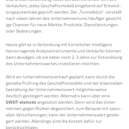
Verkäu­fers, jedes Geschäfts­mo­dell einge­hend auf Entwick­
lungs­po­ten­tia­le geprüft werden. Der „Tunnel­blick“ verstellt
nach vielen Jahren des Unter­neh­mer­tums häufi­ger gewich­t
i­ge Chancen für neue Märkte, Produk­te, Dienst­leis­tun­gen
oder Skalierungen.
Heute gibt es in Verbin­dung mit künst­li­cher Intel­li­genz
hervor­ra­gen­de Analy­se­instru­men­te und Verkäu­fer können
dann abwägen, ob sie lieber noch 2-3 Jahre zur Entwick­lung
des Unter­neh­mens­wer­tes inves­tie­ren möchten.
Wird ein Unter­nehmens­verkauf geplant, kann durch die
geziel­te Prüfung des Geschäfts­mo­dells und der bilan­zi­el­len
Gestal­tung der Unter­neh­mens­wert mögli­cher­wei­se
deutlich gestei­gert werden. Alter­na­tiv kann über eine
SWOT-elemzés
angesetzt werden. Denn wird das Unter­
neh­men gegen Risiken abgesi­chert, zum Beispiel mit spezi­
el­len Versi­che­run­gen, kann der Unter­neh­mens­wert gestei­
gert werden. Aller­dings sind die Kosten dafür zur
berücksichtigen.