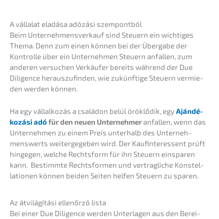
A válla­lat eladá­sa adózá­si szempontból
Beim Unter­nehmens­verkauf sind Steuern ein wichti­ges
Thema. Denn zum einen können bei der Überga­be der
Kontrol­le über ein Unter­neh­men Steuern anfal­len, zum
anderen versu­chen Verkäu­fer bereits während der Due
Diligence heraus­zu­fin­den, wie zukünf­ti­ge Steuern vermie­
den werden können.
Ha egy vállal­ko­zás a csalá­don belül öröklő­dik, egy
Ajándé­
ko­zá­si adó
für den neuen Unter­neh­mer
anfal­len, wenn das
Unter­neh­men zu einem Preis unter­halb des Unter­neh­
mens­werts weiter­ge­ge­ben wird. Der Kaufin­ter­es­sent prüft
hinge­gen, welche Rechts­form für ihn Steuern einspa­ren
kann. Bestimm­te Rechts­for­men und vertrag­li­che Konstel­
la­tio­nen können beiden Seiten helfen Steuern zu sparen.
Az átvilá­gí­tá­si ellenőr­ző lista
Bei einer Due Diligence werden Unter­la­gen aus den Berei­