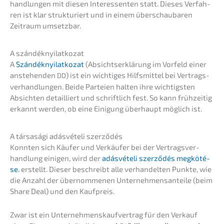
hand­lun­gen mit diesen Inter­es­sen­ten statt. Dieses Verfah­
ren ist klar struk­tu­riert und in einem überschau­ba­ren
Zeitraum umsetzbar.
A szándé­kny­ilat­ko­zat
A
Szándé­kny­ilat­ko­zat
(Absichts­er­klä­rung im Vorfeld einer
anste­hen­den
) ist ein wichti­ges Hilfs­mit­tel bei Vertrags­
DD
ver­hand­lun­gen. Beide Partei­en halten ihre wichtigs­ten
Absich­ten detail­liert und schrift­lich fest. So kann frühzei­tig
erkannt werden, ob eine Einigung überhaupt möglich ist.
A társasá­gi adásvé­te­li szerződés
Konnten sich Käufer und Verkäu­fer bei der Vertrags­ver­
hand­lung einigen, wird der
adásvé­te­li szerző­dés megkö­té­
se.
erstellt. Dieser beschreibt alle verhan­del­ten Punkte, wie
die Anzahl der übernom­me­nen Unter­neh­mens­an­tei­le (beim
Share Deal) und den Kaufpreis.
Zwar ist ein Unter­neh­mens­kauf­ver­trag für den Verkauf