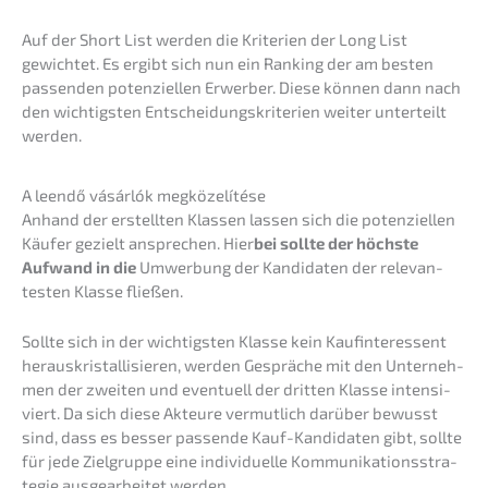
Auf der Short List werden die Krite­ri­en der Long List
gewich­tet. Es ergibt sich nun ein Ranking der am besten
passen­den poten­zi­el­len Erwer­ber. Diese können dann nach
den wichtigs­ten Entschei­dungs­kri­te­ri­en weiter unter­teilt
werden.
A leendő vásár­lók megközelítése
Anhand der erstell­ten Klassen lassen sich die poten­zi­el­len
Käufer gezielt anspre­chen. Hier
bei sollte der höchs­te
Aufwand in die
Umwer­bung der Kandi­da­ten der relevan­
tes­ten Klasse fließen.
Sollte sich in der wichtigs­ten Klasse kein Kaufin­ter­es­sent
heraus­kris­tal­li­sie­ren, werden Gesprä­che mit den Unter­neh­
men der zweiten und eventu­ell der dritten Klasse inten­si­
viert. Da sich diese Akteu­re vermut­lich darüber bewusst
sind, dass es besser passen­de Kauf-Kandi­da­ten gibt, sollte
für jede Zielgrup­pe eine indivi­du­el­le Kommu­ni­ka­ti­ons­stra­
te­gie ausge­ar­bei­tet werden.