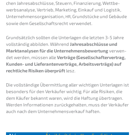
chen Jahres­ab­schlüs­se, Steuern, Finan­zie­rung, Wettbe­
werbs­ana­ly­se, Vertrieb, Marke­ting, Einkauf und Logis­tik,
Unter­neh­mens­or­ga­ni­sa­ti­on,
, Grund­stü­cke und Gebäu­de
HR
sowie dem Gesell­schafts­recht verwendet.
Grund­sätz­lich sollten die Unter­la­gen die letzten 3-5 Jahre
vollstän­dig abbil­den. Während
Jahres­ab­schlüs­se und
Markt­ana­ly­sen für die Unter­neh­mens­be­wer­tung
verwen­
det werden, müssen alle
Verträ­ge (Gesell­schaf­ter­ver­trag,
Kunden- und Liefe­ran­ten­ver­trä­ge, Arbeits­ver­trä­ge) auf
recht­li­che Risiken überprüft
lesz.
Die vollstän­di­ge Übermitt­lung aller wichti­gen Unter­la­gen ist
beson­ders für den Verkäu­fer wichtig. Für alle Risiken, die
dem Käufer bekannt waren, wird die Haftung übertra­gen.
Werden Infor­ma­tio­nen zurück­ge­hal­ten, muss der Verkäu­fer
auch nach dem Unter­nehmens­verkauf haften.