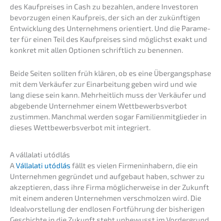
des Kaufprei­ses in Cash zu bezah­len, andere Inves­to­ren
bevor­zu­gen einen Kaufpreis, der sich an der zukünf­ti­gen
Entwick­lung des Unter­neh­mens orien­tiert. Und die Parame­
ter für einen Teil des Kaufprei­ses sind möglichst exakt und
konkret mit allen Optio­nen schrift­lich zu benennen.
Beide Seiten sollten früh klären, ob es eine Übergangs­pha­se
mit dem Verkäu­fer zur Einar­bei­tung geben wird und wie
lang diese sein kann. Mehrheit­lich muss der Verkäu­fer und
abgeben­de Unter­neh­mer einem Wettbe­werbs­ver­bot
zustim­men. Manch­mal werden sogar Famili­en­mit­glie­der in
dieses Wettbe­werbs­ver­bot mit integriert.
A vállala­ti utódlás
A
Vállala­ti utódlás
fällt es vielen Firmen­in­ha­bern, die ein
Unter­neh­men gegrün­det und aufge­baut haben, schwer zu
akzep­tie­ren, dass ihre Firma mögli­cher­wei­se in der Zukunft
mit einem anderen Unter­neh­men verschmol­zen wird. Die
Ideal­vor­stel­lung der endlo­sen Fortfüh­rung der bishe­ri­gen
Geschich­te in die Zukunft steht unbewusst im Vordergrund.