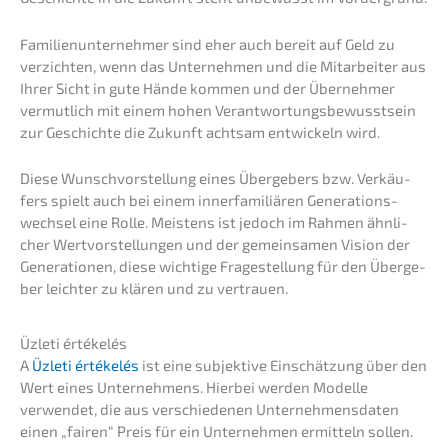
Famili­en­un­ter­neh­mer sind eher auch bereit auf Geld zu
verzich­ten, wenn das Unter­neh­men und die Mitar­bei­ter aus
Ihrer Sicht in gute Hände kommen und der Überneh­mer
vermut­lich mit einem hohen Verant­wor­tungs­be­wusst­sein
zur Geschich­te die Zukunft achtsam entwi­ckeln wird.
Diese Wunsch­vor­stel­lung eines Überge­bers bzw. Verkäu­
fers spielt auch bei einem inner­fa­mi­liä­ren Generations­
wechsel eine Rolle. Meistens ist jedoch im Rahmen ähnli­
cher Wertvor­stel­lun­gen und der gemein­sa­men Vision der
Genera­tio­nen, diese wichti­ge Frage­stel­lung für den Überge­
ber leich­ter zu klären und zu vertrauen.
Üzleti értékelés
A
Üzleti értékelés
ist eine subjek­ti­ve Einschät­zung über den
Wert eines Unter­neh­mens. Hierbei werden Model­le
verwen­det, die aus verschie­de­nen Unter­neh­mens­da­ten
einen „fairen“ Preis für ein Unter­neh­men ermit­teln sollen.