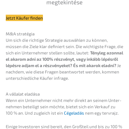
megtekintése
Jetzt Käufer finden
M
&
A straté­gia
Um sich die richti­ge Strate­gie auswäh­len zu können,
müssen die Ziele klar definiert sein. Die wichtigs­te Frage, die
sich ein Unter­neh­mer stellen sollte, lautet:
Tényleg azonnal
el akarom adni az 100% részvé­nyt, vagy inkább lépés­ről
lépés­re adjam el a részvé­ny­e­ket? És mit akarok eladni?
Je
nachdem, wie diese Fragen beant­wor­tet werden, kommen
unter­schied­li­che Käufer infrage.
A válla­lat eladása
Wenn ein Unter­neh­mer nicht mehr direkt an seinem Unter­
neh­men betei­ligt sein möchte, bietet sich ein Verkauf zu
100 % an. Und zugleich ist ein
Cégela­dás
nem egy tervrajz.
Einige Inves­to­ren sind bereit, den Großteil und bis zu 100 %