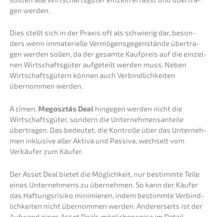
gen werden.
Dies stellt sich in der Praxis oft als schwie­rig dar, beson­
ders wenn immate­ri­el­le Vermö­gens­ge­gen­stän­de übertra­
gen werden sollen, da der gesam­te Kaufpreis auf die einzel­
nen Wirtschafts­gü­ter aufge­teilt werden muss. Neben
Wirtschafts­gü­tern können auch Verbind­lich­kei­ten
übernom­men werden.
A címen.
Megosz­tás Deal
hinge­gen werden nicht die
Wirtschafts­gü­ter, sondern die Unter­neh­mens­an­tei­le
übertra­gen. Das bedeu­tet, die Kontrol­le über das Unter­neh­
men inklu­si­ve aller Aktiva und Passi­va, wechselt vom
Verkäu­fer zum Käufer.
Der Asset Deal bietet die Möglich­keit, nur bestimm­te Teile
eines Unter­neh­mens zu überneh­men. So kann der Käufer
das Haftungs­ri­si­ko minimie­ren, indem bestimm­te Verbind­
lich­kei­ten nicht übernom­men werden. Anderer­seits ist der
Aufwand eines Asset Deals mögli­cher­wei­se im Detail