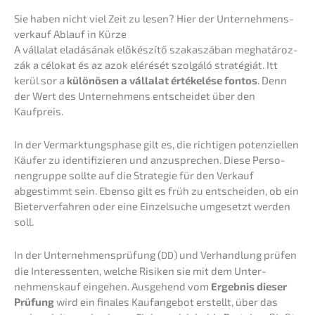
Sie haben nicht viel Zeit zu lesen? Hier der Unter­nehmens­
verkauf Ablauf in Kürze
A válla­lat eladá­sá­nak előké­s­zí­tő szaka­s­zá­ban megha­tá­roz­
zák a célokat és az azok eléré­sét szolgá­ló straté­giát. Itt
kerül sor a
különö­sen a válla­lat értékelé­se fontos
. Denn
der Wert des Unter­neh­mens entschei­det über den
Kaufpreis.
In der Vermark­tungs­pha­se gilt es, die richti­gen poten­zi­el­len
Käufer zu identi­fi­zie­ren und anzuspre­chen. Diese Perso­
nen­grup­pe sollte auf die Strate­gie für den Verkauf
abgestimmt sein. Ebenso gilt es früh zu entschei­den, ob ein
Bieter­ver­fah­ren oder eine Einzel­su­che umgesetzt werden
soll.
In der Unter­neh­mens­prü­fung (
) und Verhand­lung prüfen
DD
die Inter­es­sen­ten, welche Risiken sie mit dem Unter­
nehmens­kauf einge­hen. Ausge­hend vom
Ergeb­nis dieser
Prüfung
wird ein finales Kaufan­ge­bot erstellt, über das