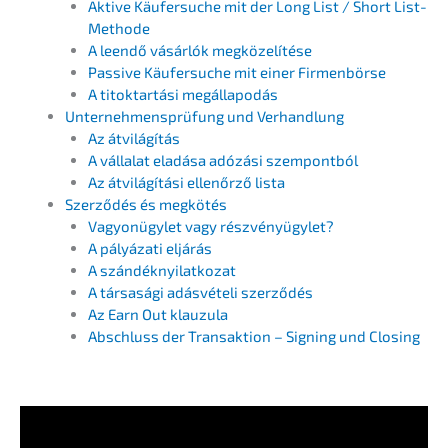
Aktive Käufer­su­che mit der Long List / Short List-
Methode
A leendő vásár­lók megközelítése
Passi­ve Käufer­su­che mit einer Firmenbörse
A titokt­ar­tá­si megállapodás
Unter­neh­mens­prü­fung und Verhandlung
Az átvilá­gí­tás
A válla­lat eladá­sa adózá­si szempontból
Az átvilá­gí­tá­si ellenőr­ző lista
Szerző­dés és megkötés
Vagyonü­gyl­et vagy részvényügylet?
A pályá­za­ti eljárás
A szándé­kny­ilat­ko­zat
A társasá­gi adásvé­te­li szerződés
Az Earn Out klauzula
Abschluss der Trans­ak­ti­on – Signing und Closing