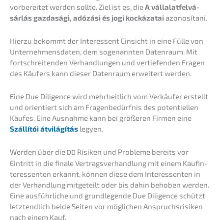
vorbe­rei­tet werden sollte. Ziel ist es, die
A vállalat­fel­vá­
sár­lás gazdasá­gi, adózá­si és jogi kocká­za­tai
azonosítani.
Hierzu bekommt der Inter­es­sent Einsicht in eine Fülle von
Unter­neh­mens­da­ten, dem sogenann­ten Daten­raum. Mit
fortschrei­ten­den Verhand­lun­gen und vertie­fen­den Fragen
des Käufers kann dieser Daten­raum erwei­tert werden.
Eine Due Diligence wird mehrheit­lich vom Verkäu­fer erstellt
und orien­tiert sich am Fragen­be­dürf­nis des poten­ti­el­len
Käufes. Eine Ausnah­me kann bei größe­ren Firmen eine
Szállí­tói átvilá­gí­tás
legyen.
Werden über die
Risiken und Proble­me bereits vor
DD
Eintritt in die finale Vertrags­ver­hand­lung mit einem Kaufin­
ter­es­sen­ten erkannt, können diese dem Inter­es­sen­ten in
der Verhand­lung mitge­teilt oder bis dahin behoben werden.
Eine ausführ­li­che und grund­le­gen­de Due Diligence schützt
letzt­end­lich beide Seiten vor mögli­chen Anspruchs­ri­si­ken
nach einem Kauf.