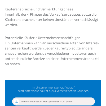
Käufer­an­spra­che und Vermarktungsphase
Inner­halb der 4 Phasen des Verkaufs­pro­zes­ses sollte die
Käufer­an­spra­che unter keinen Umstän­den vernach­läs­sigt
werden.
Poten­zi­el­le Käufer / Unternehmensnachfolger
Ein Unter­neh­men kann an verschie­de­ne Arten von Inter­es­
sen­ten verkauft werden. Jeder Käufer­typ sollte anders
angespro­chen werden, da verschie­de­ne Inves­to­ren auch
unter­schied­li­che Anrei­ze an einer Unter­neh­mens­trans­ak­ti­
on haben.