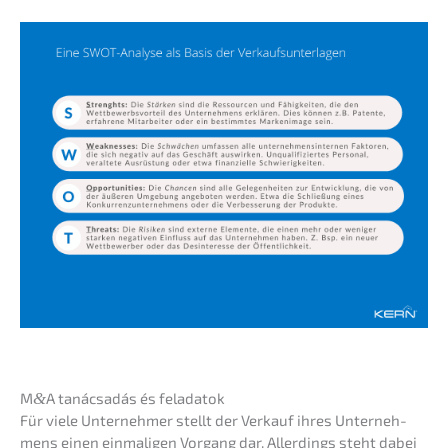
M
&
A tanác­sa­dás és feladatok
Für viele Unter­neh­mer stellt der Verkauf ihres Unter­neh­
mens einen einma­li­gen Vorgang dar. Aller­dings steht dabei