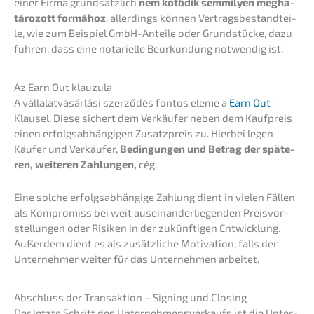
einer Firma grund­sätz­lich
nem kötődik semmi­ly­en megha­
tá­ro­zott formá­hoz
, aller­dings können Vertrags­be­stand­tei­
le, wie zum Beispiel GmbH-Antei­le oder Grund­stü­cke, dazu
führen, dass eine notari­el­le Beurkun­dung notwen­dig ist.
Az Earn Out klauzula
A vállalat­vá­sár­lá­si szerző­dés fontos eleme a
Earn Out
Klausel. Diese sichert dem Verkäu­fer neben dem Kaufpreis
einen erfolgs­ab­hän­gi­gen Zusatz­preis zu. Hierbei legen
Käufer und Verkäu­fer,
Bedin­gun­gen und Betrag der späte­
ren, weite­ren Zahlun­gen,
cég.
Eine solche erfolgs­ab­hän­gi­ge Zahlung dient in vielen Fällen
als Kompro­miss bei weit ausein­an­der­lie­gen­den Preis­vor­
stel­lun­gen oder Risiken in der zukünf­ti­gen Entwick­lung.
Außer­dem dient es als zusätz­li­che Motiva­ti­on, falls der
Unter­neh­mer weiter für das Unter­neh­men arbeitet.
Abschluss der Trans­ak­ti­on – Signing und Closing
Der letzte Schritt des Unter­neh­mens­ver­kaufs ist die Unter­