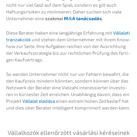
nicht nur viel Geld auf dem Spiel, sondern es gilt auch
Haftungs­ri­si­ken zu minimie­ren. Daher suchen sich viele
Unter­neh­mer eine
szakmai
M
&
A tanác­sa­dás
.
Diese Berater haben eine langjäh­ri­ge Erfah­rung mit
Vállala­ti
tranzak­ciók
und stehen dem Unter­neh­mer mit ihrem Know-
how zur Seite. Ihre Aufga­ben reichen von der Ausrich­tung
der Verkaufs­stra­te­gie bis zur recht­li­chen Prüfung des ferti­
gen Kaufvertrags.
So werden Unter­neh­mer nicht nur vor Fehlern bewahrt, die
den Kaufpreis mindern könnten, sondern können über das
Netzwerk der Berater eine Vielzahl inter­es­sier­ter Inves­to­
ren in kürzes­ter Zeit errei­chen. Unabhän­gig davon, dass ein
Projekt
Válla­lat eladá­sa
einen extrem hohen Zeitbe­darf hat
und dies über Berater intel­li­gent kompri­miert werden kann.
Vállal­ko­zók ellenőr­zött vásár­lá­si kérés­ei­nek