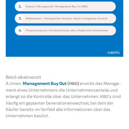
Belső alkal­ma­zott
A címen.
Manage­ment Buy Out
(
)
erwirbt das Manage­
MBO
ment eines Unter­neh­mens die Unter­neh­mens­an­tei­le und
erlangt so die Kontrol­le über das Unter­neh­men.
’s sind
MBO
häufig ein geplan­ter Genera­tio­nen­wech­sel, bei dem der
Käufer bereits im Vorfeld alle Infor­ma­tio­nen über das
Unter­neh­men besitzt.