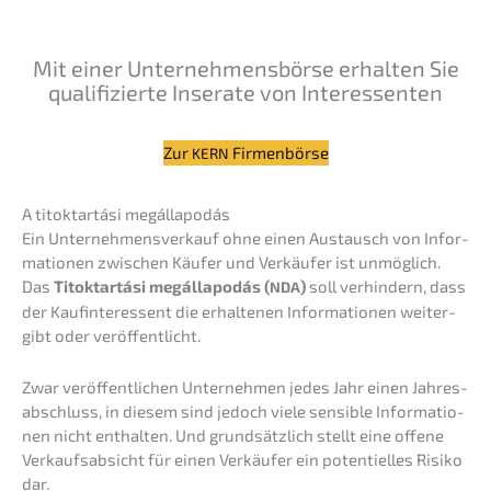
Mit einer Unter­neh­mens­bör­se erhal­ten Sie
quali­fi­zier­te Insera­te von Interessenten
Zur
Firmenbörse
KERN
A titokt­ar­tá­si megállapodás
Ein Unter­nehmens­verkauf ohne einen Austausch von Infor­
ma­tio­nen zwischen Käufer und Verkäu­fer ist unmög­lich.
Das
Titokt­ar­tá­si megáll­a­po­dás (
)
soll verhin­dern, dass
NDA
der Kaufin­ter­es­sent die erhal­te­nen Infor­ma­tio­nen weiter­
gibt oder veröffentlicht.
Zwar veröf­fent­li­chen Unter­neh­men jedes Jahr einen Jahres­
ab­schluss, in diesem sind jedoch viele sensi­ble Infor­ma­tio­
nen nicht enthal­ten. Und grund­sätz­lich stellt eine offene
Verkaufs­ab­sicht für einen Verkäu­fer ein poten­ti­el­les Risiko
dar.