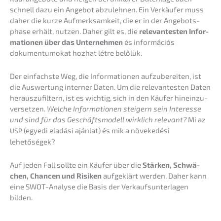
schnell dazu ein Angebot abzuleh­nen. Ein Verkäu­fer muss
daher die kurze Aufmerk­sam­keit, die er in der Angebots­
pha­se erhält, nutzen. Daher gilt es, die
relevan­tes­ten Infor­
ma­tio­nen über das Unter­neh­men
és infor­má­ciós
dokumen­tu­mo­kat hozhat létre belőlük.
Der einfachs­te Weg, die Infor­ma­tio­nen aufzu­be­rei­ten, ist
die Auswer­tung inter­ner Daten. Um die relevan­tes­ten Daten
heraus­zu­fil­tern, ist es wichtig, sich in den Käufer hinein­zu­
ver­set­zen.
Welche Infor­ma­tio­nen steigern sein Inter­es­se
und sind für das Geschäfts­mo­dell wirklich relevant?
Mi az
(egyedi eladá­si ajánlat) és mik a növeke­dé­si
USP
lehetőségek?
Auf jeden Fall sollte ein Käufer über die
Stärken, Schwä­
chen, Chancen und Risiken
aufge­klärt werden. Daher kann
eine SWOT-Analy­se die Basis der Verkaufs­un­ter­la­gen
bilden.