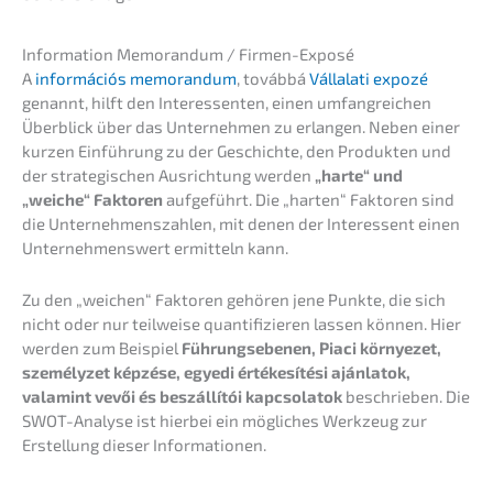
Infor­ma­ti­on Memoran­dum / Firmen-Exposé
A
infor­má­ciós memoran­dum
, továb­bá
Vállala­ti expozé
genannt, hilft den Inter­es­sen­ten, einen umfang­rei­chen
Überblick über das Unter­neh­men zu erlan­gen. Neben einer
kurzen Einfüh­rung zu der Geschich­te, den Produk­ten und
der strate­gi­schen Ausrich­tung werden
„harte“ und
„weiche“ Fakto­ren
aufge­führt. Die „harten“ Fakto­ren sind
die Unter­neh­mens­zah­len, mit denen der Inter­es­sent einen
Unter­neh­mens­wert ermit­teln kann.
Zu den „weichen“ Fakto­ren gehören jene Punkte, die sich
nicht oder nur teilwei­se quanti­fi­zie­ren lassen können. Hier
werden zum Beispiel
Führungs­ebe­nen,
Piaci környe­zet,
szemé­ly­zet képzé­se, egyedi értéke­sí­té­si ajánla­tok,
valami­nt vevői és beszál­lí­tói kapcso­la­tok
beschrie­ben. Die
SWOT-Analy­se ist hierbei ein mögli­ches Werkzeug zur
Erstel­lung dieser Informationen.