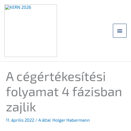
Ugrás
a
tartalomra
Főm
A cégérté­ke­sí­té­si
folyamat 4 fázis­ban
zajlik
11. ápril­is 2022
/ A által
Holger Habermann