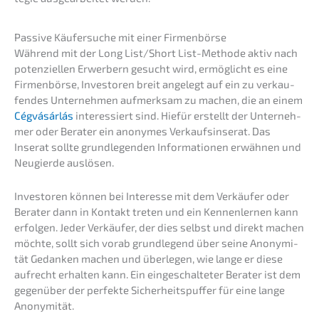
Passi­ve Käufer­su­che mit einer Firmenbörse
Während mit der Long List/Short List-Metho­de aktiv nach
poten­zi­el­len Erwer­bern gesucht wird, ermög­licht es eine
Firmen­bör­se, Inves­to­ren breit angelegt auf ein zu verkau­
fen­des Unter­neh­men aufmerk­sam zu machen, die an einem
Cégvá­sár­lás
inter­es­siert sind. Hiefür erstellt der Unter­neh­
mer oder Berater ein anony­mes Verkaufs­in­se­rat. Das
Inserat sollte grund­le­gen­den Infor­ma­tio­nen erwäh­nen und
Neugier­de auslösen.
Inves­to­ren können bei Inter­es­se mit dem Verkäu­fer oder
Berater dann in Kontakt treten und ein Kennen­ler­nen kann
erfol­gen. Jeder Verkäu­fer, der dies selbst und direkt machen
möchte, sollt sich vorab grund­le­gend über seine Anony­mi­
tät Gedan­ken machen und überle­gen, wie lange er diese
aufrecht erhal­ten kann. Ein einge­schal­te­ter Berater ist dem
gegen­über der perfek­te Sicher­heits­puf­fer für eine lange
Anonymität.