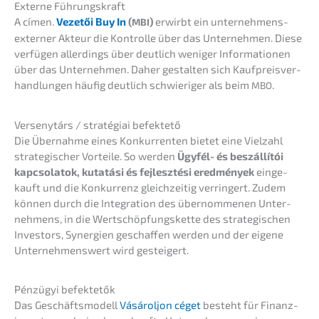
Exter­ne Führungskraft
A címen.
Vezetői Buy In
(
)
erwirbt ein unter­neh­mens­
MBI
exter­ner Akteur die Kontrol­le über das Unter­neh­men. Diese
verfü­gen aller­dings über deutlich weniger Infor­ma­tio­nen
über das Unter­neh­men. Daher gestal­ten sich Kaufpreis­ver­
hand­lun­gen häufig deutlich schwie­ri­ger als beim
.
MBO
Verse­ny­társ / straté­giai befektető
Die Übernah­me eines Konkur­ren­ten bietet eine Vielzahl
strate­gi­scher Vortei­le. So werden
Ügyfél- és beszál­lí­tói
kapcso­la­tok, kutatá­si és fejlesz­té­si eredmé­ny­ek
einge­
kauft und die Konkur­renz gleich­zei­tig verrin­gert. Zudem
können durch die Integra­ti­on des übernom­me­nen Unter­
neh­mens, in die Wertschöp­fungs­ket­te des strate­gi­schen
Inves­tors, Syner­gien geschaf­fen werden und der eigene
Unter­neh­mens­wert wird gesteigert.
Pénzü­gyi befektetők
Das Geschäfts­mo­dell
Vásárol­jon céget
besteht für Finanz­