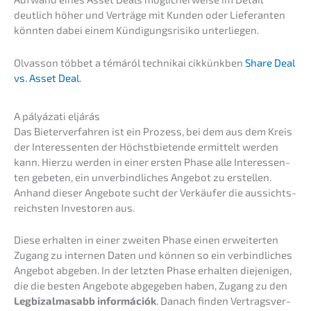
deutlich höher und Verträ­ge mit Kunden oder Liefe­ran­ten
könnten dabei einem Kündi­gungs­ri­si­ko unterliegen.
Olvas­son többet a témáról techni­k­ai cikkünk­ben
Share Deal
vs. Asset Deal
.
A pályá­za­ti eljárás
Das Bieter­ver­fah­ren ist ein Prozess, bei dem aus dem Kreis
der Inter­es­sen­ten der Höchst­bie­ten­de ermit­telt werden
kann. Hierzu werden in einer ersten Phase alle Inter­es­sen­
ten gebeten, ein unver­bind­li­ches Angebot zu erstel­len.
Anhand dieser Angebo­te sucht der Verkäu­fer die aussichts­
reichs­ten Inves­to­ren aus.
Diese erhal­ten in einer zweiten Phase einen erwei­ter­ten
Zugang zu inter­nen Daten und können so ein verbind­li­ches
Angebot abgeben. In der letzten Phase erhal­ten dieje­ni­gen,
die die besten Angebo­te abgege­ben haben, Zugang zu den
Legbi­zal­mas­abb infor­má­ciók
. Danach finden Vertrags­ver­