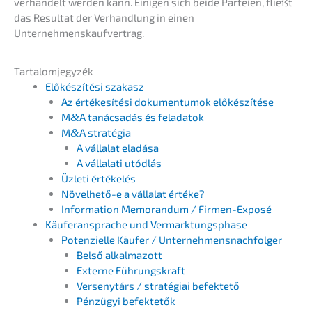
verhan­delt werden kann. Einigen sich beide Partei­en, fließt
das Resul­tat der Verhand­lung in einen
Unternehmenskaufvertrag.
Tarta­lom­jegy­zék
Előké­s­zí­té­si szakasz
Az értéke­sí­té­si dokumen­tu­mok előkészítése
M
&
A tanác­sa­dás és feladatok
M
&
A straté­gia
A válla­lat eladása
A vállala­ti utódlás
Üzleti értékelés
Növel­he­tő-e a válla­lat értéke?
Infor­ma­ti­on Memoran­dum / Firmen-Exposé
Käufer­an­spra­che und Vermarktungsphase
Poten­zi­el­le Käufer / Unternehmensnachfolger
Belső alkal­ma­zott
Exter­ne Führungskraft
Verse­ny­társ / straté­giai befektető
Pénzü­gyi befektetők