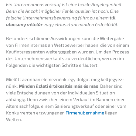
Ein Unter­nehmens­verkauf ist eine heikle Angele­gen­heit.
Denn die Anzahl mögli­cher Fehler­quel­len ist hoch. Eine
falsche Unter­neh­mens­be­wer­tung führt zu einem
túl
alacso­ny vételár
vagy elriasz­tani minden érdeklődőt.
Beson­ders schlim­me Auswir­kun­gen kann die Weiter­ga­be
von Firmen­in­ternas an Wettbe­wer­ber haben, die von einem
Kaufin­ter­es­sen­ten weiter­ge­ge­ben wurden. Um den Prozess
des Unter­neh­mens­ver­kaufs zu verdeut­li­chen, werden im
Folgen­den die wichtigs­ten Schrit­te erläutert.
Mielőtt azonban elemez­nénk, egy dolgot meg kell jegyez­
nünk:
Minden üzleti értéke­sí­tés más és más
. Daher sind
viele Entschei­dun­gen von der indivi­du­el­len Situa­ti­on
abhän­gig. Denn zwischen einem Verkauf im Rahmen einer
Alters­nach­fol­ge, einem Sanie­rungs­ver­kauf oder einer vom
Konkur­ren­ten erzwun­ge­nen
Firmen­über­nah­me
liegen
Welten.