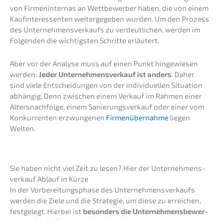
von Firmen­in­ternas an Wettbe­wer­ber haben, die von einem
Kaufin­ter­es­sen­ten weiter­ge­ge­ben wurden. Um den Prozess
des Unter­neh­mens­ver­kaufs zu verdeut­li­chen, werden im
Folgen­den die wichtigs­ten Schrit­te erläutert.
Aber vor der Analy­se muss auf einen Punkt hinge­wie­sen
werden:
Jeder Unter­nehmens­verkauf ist anders
. Daher
sind viele Entschei­dun­gen von der indivi­du­el­len Situa­ti­on
abhän­gig. Denn zwischen einem Verkauf im Rahmen einer
Alters­nach­fol­ge, einem Sanie­rungs­ver­kauf oder einer vom
Konkur­ren­ten erzwun­ge­nen
Firmen­über­nah­me
liegen
Welten.
Sie haben nicht viel Zeit zu lesen? Hier der Unter­nehmens­
verkauf Ablauf in Kürze
In der Vorbe­rei­tungs­pha­se des Unter­neh­mens­ver­kaufs
werden die Ziele und die Strate­gie, um diese zu errei­chen,
festge­legt. Hierbei ist
beson­ders die Unter­neh­mens­be­wer­