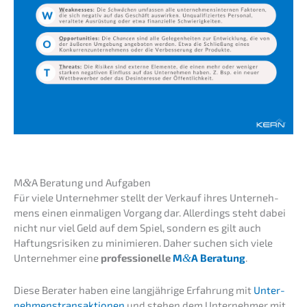
M
&
A Beratung und Aufgaben
Für viele Unter­neh­mer stellt der Verkauf ihres Unter­neh­
mens einen einma­li­gen Vorgang dar. Aller­dings steht dabei
nicht nur viel Geld auf dem Spiel, sondern es gilt auch
Haftungs­ri­si­ken zu minimie­ren. Daher suchen sich viele
Unter­neh­mer eine
profes­sio­nel­le
M
&
A Beratung
.
Diese Berater haben eine langjäh­ri­ge Erfah­rung mit
Unter­
neh­mens­trans­ak­tio­nen
und stehen dem Unter­neh­mer mit