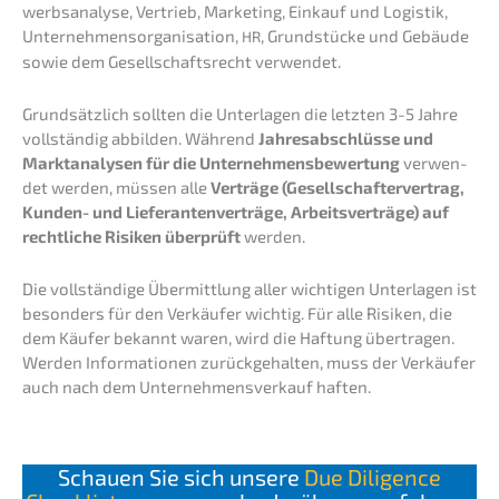
werbs­ana­ly­se, Vertrieb, Marke­ting, Einkauf und Logis­tik,
Unter­neh­mens­or­ga­ni­sa­ti­on,
, Grund­stü­cke und Gebäu­de
HR
sowie dem Gesell­schafts­recht verwendet.
Grund­sätz­lich sollten die Unter­la­gen die letzten 3-5 Jahre
vollstän­dig abbil­den. Während
Jahres­ab­schlüs­se und
Markt­ana­ly­sen für die Unter­neh­mens­be­wer­tung
verwen­
det werden, müssen alle
Verträ­ge (Gesell­schaf­ter­ver­trag,
Kunden- und Liefe­ran­ten­ver­trä­ge, Arbeits­ver­trä­ge) auf
recht­li­che Risiken überprüft
werden.
Die vollstän­di­ge Übermitt­lung aller wichti­gen Unter­la­gen ist
beson­ders für den Verkäu­fer wichtig. Für alle Risiken, die
dem Käufer bekannt waren, wird die Haftung übertra­gen.
Werden Infor­ma­tio­nen zurück­ge­hal­ten, muss der Verkäu­fer
auch nach dem Unter­nehmens­verkauf haften.
Schau­en Sie sich unsere
Due Diligence