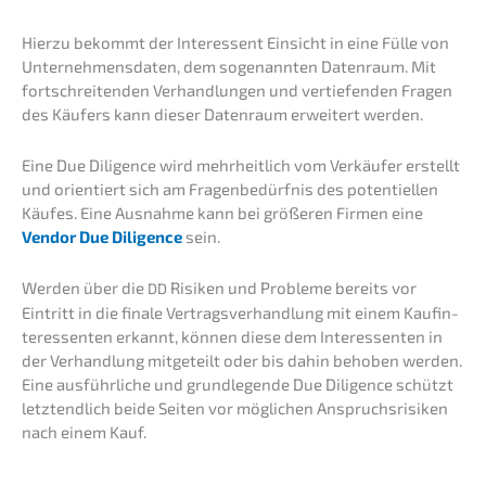
Hierzu bekommt der Inter­es­sent Einsicht in eine Fülle von
Unter­neh­mens­da­ten, dem sogenann­ten Daten­raum. Mit
fortschrei­ten­den Verhand­lun­gen und vertie­fen­den Fragen
des Käufers kann dieser Daten­raum erwei­tert werden.
Eine Due Diligence wird mehrheit­lich vom Verkäu­fer erstellt
und orien­tiert sich am Fragen­be­dürf­nis des poten­ti­el­len
Käufes. Eine Ausnah­me kann bei größe­ren Firmen eine
Vendor Due Diligence
sein.
Werden über die
Risiken und Proble­me bereits vor
DD
Eintritt in die finale Vertrags­ver­hand­lung mit einem Kaufin­
ter­es­sen­ten erkannt, können diese dem Inter­es­sen­ten in
der Verhand­lung mitge­teilt oder bis dahin behoben werden.
Eine ausführ­li­che und grund­le­gen­de Due Diligence schützt
letzt­end­lich beide Seiten vor mögli­chen Anspruchs­ri­si­ken
nach einem Kauf.