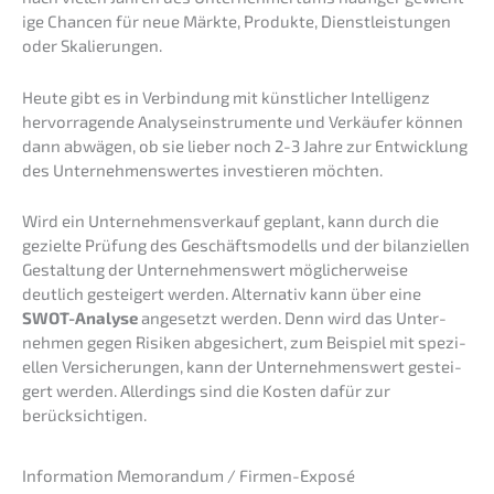
i­ge Chancen für neue Märkte, Produk­te, Dienst­leis­tun­gen
oder Skalierungen.
Heute gibt es in Verbin­dung mit künst­li­cher Intel­li­genz
hervor­ra­gen­de Analy­se­instru­men­te und Verkäu­fer können
dann abwägen, ob sie lieber noch 2-3 Jahre zur Entwick­lung
des Unter­neh­mens­wer­tes inves­tie­ren möchten.
Wird ein Unter­nehmens­verkauf geplant, kann durch die
geziel­te Prüfung des Geschäfts­mo­dells und der bilan­zi­el­len
Gestal­tung der Unter­neh­mens­wert mögli­cher­wei­se
deutlich gestei­gert werden. Alter­na­tiv kann über eine
SWOT-Analy­se
angesetzt werden. Denn wird das Unter­
neh­men gegen Risiken abgesi­chert, zum Beispiel mit spezi­
el­len Versi­che­run­gen, kann der Unter­neh­mens­wert gestei­
gert werden. Aller­dings sind die Kosten dafür zur
berücksichtigen.
Infor­ma­ti­on Memoran­dum / Firmen-Exposé