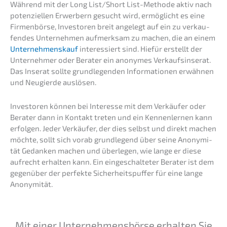
Während mit der Long List/Short List-Metho­de aktiv nach
poten­zi­el­len Erwer­bern gesucht wird, ermög­licht es eine
Firmen­bör­se, Inves­to­ren breit angelegt auf ein zu verkau­
fen­des Unter­neh­men aufmerk­sam zu machen, die an einem
Unter­nehmens­kauf
inter­es­siert sind. Hiefür erstellt der
Unter­neh­mer oder Berater ein anony­mes Verkaufs­in­se­rat.
Das Inserat sollte grund­le­gen­den Infor­ma­tio­nen erwäh­nen
und Neugier­de auslösen.
Inves­to­ren können bei Inter­es­se mit dem Verkäu­fer oder
Berater dann in Kontakt treten und ein Kennen­ler­nen kann
erfol­gen. Jeder Verkäu­fer, der dies selbst und direkt machen
möchte, sollt sich vorab grund­le­gend über seine Anony­mi­
tät Gedan­ken machen und überle­gen, wie lange er diese
aufrecht erhal­ten kann. Ein einge­schal­te­ter Berater ist dem
gegen­über der perfek­te Sicher­heits­puf­fer für eine lange
Anonymität.
Mit einer Unter­neh­mens­bör­se erhal­ten Sie