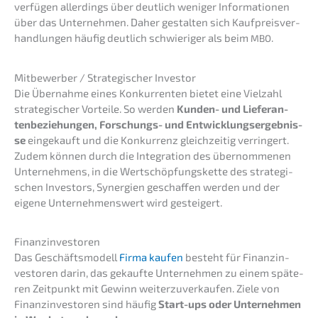
verfü­gen aller­dings über deutlich weniger Infor­ma­tio­nen
über das Unter­neh­men. Daher gestal­ten sich Kaufpreis­ver­
hand­lun­gen häufig deutlich schwie­ri­ger als beim
.
MBO
Mitbe­wer­ber / Strate­gi­scher Investor
Die Übernah­me eines Konkur­ren­ten bietet eine Vielzahl
strate­gi­scher Vortei­le. So werden
Kunden- und Liefe­ran­
ten­be­zie­hun­gen, Forschungs- und Entwick­lungs­er­geb­nis­
se
einge­kauft und die Konkur­renz gleich­zei­tig verrin­gert.
Zudem können durch die Integra­ti­on des übernom­me­nen
Unter­neh­mens, in die Wertschöp­fungs­ket­te des strate­gi­
schen Inves­tors, Syner­gien geschaf­fen werden und der
eigene Unter­neh­mens­wert wird gesteigert.
Finanz­in­ves­to­ren
Das Geschäfts­mo­dell
Firma kaufen
besteht für Finanz­in­
ves­to­ren darin, das gekauf­te Unter­neh­men zu einem späte­
ren Zeitpunkt mit Gewinn weiter­zu­ver­kau­fen. Ziele von
Finanz­in­ves­to­ren sind häufig
Start-ups oder Unter­neh­men