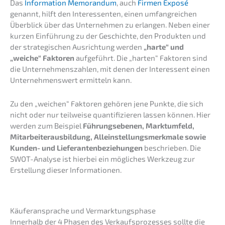
Das
Infor­ma­ti­on Memoran­dum
, auch
Firmen Exposé
genannt, hilft den Inter­es­sen­ten, einen umfang­rei­chen
Überblick über das Unter­neh­men zu erlan­gen. Neben einer
kurzen Einfüh­rung zu der Geschich­te, den Produk­ten und
der strate­gi­schen Ausrich­tung werden
„harte“ und
„weiche“ Fakto­ren
aufge­führt. Die „harten“ Fakto­ren sind
die Unter­neh­mens­zah­len, mit denen der Inter­es­sent einen
Unter­neh­mens­wert ermit­teln kann.
Zu den „weichen“ Fakto­ren gehören jene Punkte, die sich
nicht oder nur teilwei­se quanti­fi­zie­ren lassen können. Hier
werden zum Beispiel
Führungs­ebe­nen,
Markt­um­feld,
Mitar­bei­ter­aus­bil­dung, Allein­stel­lungs­merk­ma­le sowie
Kunden- und Liefe­ran­ten­be­zie­hun­gen
beschrie­ben. Die
SWOT-Analy­se ist hierbei ein mögli­ches Werkzeug zur
Erstel­lung dieser Informationen.
Käufer­an­spra­che und Vermarktungsphase
Inner­halb der 4 Phasen des Verkaufs­pro­zes­ses sollte die