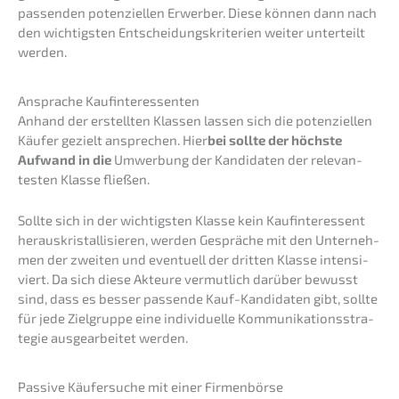
passen­den poten­zi­el­len Erwer­ber. Diese können dann nach
den wichtigs­ten Entschei­dungs­kri­te­ri­en weiter unter­teilt
werden.
Anspra­che Kaufinteressenten
Anhand der erstell­ten Klassen lassen sich die poten­zi­el­len
Käufer gezielt anspre­chen. Hier
bei sollte der höchs­te
Aufwand in die
Umwer­bung der Kandi­da­ten der relevan­
tes­ten Klasse fließen.
Sollte sich in der wichtigs­ten Klasse kein Kaufin­ter­es­sent
heraus­kris­tal­li­sie­ren, werden Gesprä­che mit den Unter­neh­
men der zweiten und eventu­ell der dritten Klasse inten­si­
viert. Da sich diese Akteu­re vermut­lich darüber bewusst
sind, dass es besser passen­de Kauf-Kandi­da­ten gibt, sollte
für jede Zielgrup­pe eine indivi­du­el­le Kommu­ni­ka­ti­ons­stra­
te­gie ausge­ar­bei­tet werden.
Passi­ve Käufer­su­che mit einer Firmenbörse