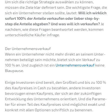
Um sich die richti­ge Strate­gie auswäh­len zu können,
müssen die Ziele klar definiert sein. Die wichtigs­te Frage, die
sich ein Unter­neh­mer stellen sollte, lautet:
Will ich wirklich
sofort 100% der Antei­le verkau­fen oder lieber step-by-
step die Antei­le abgeben? Und was will ich verkau­fen?
Je
nachdem, wie diese Fragen beant­wor­tet werden, kommen
unter­schied­li­che Käufer infrage.
Der Unter­nehmens­verkauf
Wenn ein Unter­neh­mer nicht mehr direkt an seinem Unter­
neh­men betei­ligt sein möchte, bietet sich ein Verkauf zu
100 % an. Und zugleich ist ein
Unter­nehmens­verkauf
keine
Blaupause.
Einige Inves­to­ren sind bereit, den Großteil und bis zu 100 %
des Kaufprei­ses in Cash zu bezah­len, andere Inves­to­ren
bevor­zu­gen einen Kaufpreis, der sich an der zukünf­ti­gen
Entwick­lung des Unter­neh­mens orien­tiert. Und die Parame­
ter für einen Teil des Kaufprei­ses sind möglichst exakt und
konkret mit allen Optio­nen schrift­lich zu benennen.