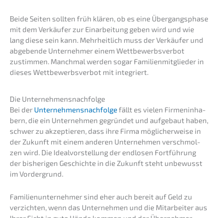
Beide Seiten sollten früh klären, ob es eine Übergangs­pha­se
mit dem Verkäu­fer zur Einar­bei­tung geben wird und wie
lang diese sein kann. Mehrheit­lich muss der Verkäu­fer und
abgeben­de Unter­neh­mer einem Wettbe­werbs­ver­bot
zustim­men. Manch­mal werden sogar Famili­en­mit­glie­der in
dieses Wettbe­werbs­ver­bot mit integriert.
Die Unternehmens­nachfolge
Bei der
Unternehmens­nachfolge
fällt es vielen Firmen­in­ha­
bern, die ein Unter­neh­men gegrün­det und aufge­baut haben,
schwer zu akzep­tie­ren, dass ihre Firma mögli­cher­wei­se in
der Zukunft mit einem anderen Unter­neh­men verschmol­
zen wird. Die Ideal­vor­stel­lung der endlo­sen Fortfüh­rung
der bishe­ri­gen Geschich­te in die Zukunft steht unbewusst
im Vordergrund.
Famili­en­un­ter­neh­mer sind eher auch bereit auf Geld zu
verzich­ten, wenn das Unter­neh­men und die Mitar­bei­ter aus
Ihrer Sicht in gute Hände kommen und der Überneh­mer