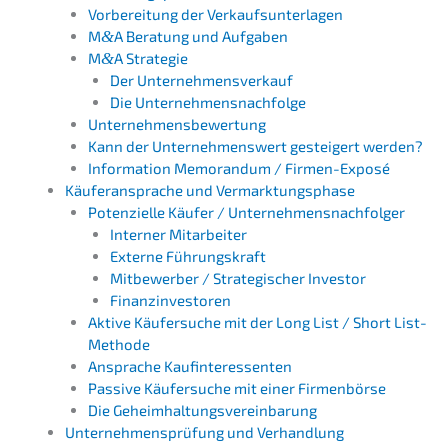
Vorbe­rei­tung der Verkaufsunterlagen
M
&
A Beratung und Aufgaben
M
&
A Strate­gie
Der Unter­nehmens­verkauf
Die Unternehmens­nachfolge
Unter­neh­mens­be­wer­tung
Kann der Unter­neh­mens­wert gestei­gert werden?
Infor­ma­ti­on Memoran­dum / Firmen-Exposé
Käufer­an­spra­che und Vermarktungsphase
Poten­zi­el­le Käufer / Unternehmensnachfolger
Inter­ner Mitarbeiter
Exter­ne Führungskraft
Mitbe­wer­ber / Strate­gi­scher Investor
Finanz­in­ves­to­ren
Aktive Käufer­su­che mit der Long List / Short List-
Methode
Anspra­che Kaufinteressenten
Passi­ve Käufer­su­che mit einer Firmenbörse
Die Geheim­hal­tungs­ver­ein­ba­rung
Unter­neh­mens­prü­fung und Verhandlung