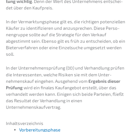
tung wichtig
. Denn der Wert des Unter­neh­mens entschei­
det über den Kaufpreis.
In der Vermark­tungs­pha­se gilt es, die richti­gen poten­zi­el­len
Käufer zu identi­fi­zie­ren und anzuspre­chen. Diese Perso­
nen­grup­pe sollte auf die Strate­gie für den Verkauf
abgestimmt sein. Ebenso gilt es früh zu entschei­den, ob ein
Bieter­ver­fah­ren oder eine Einzel­su­che umgesetzt werden
soll.
In der Unter­neh­mens­prü­fung (
) und Verhand­lung prüfen
DD
die Inter­es­sen­ten, welche Risiken sie mit dem Unter­
nehmens­kauf einge­hen. Ausge­hend vom
Ergeb­nis dieser
Prüfung
wird ein finales Kaufan­ge­bot erstellt, über das
verhan­delt werden kann. Einigen sich beide Partei­en, fließt
das Resul­tat der Verhand­lung in einen
Unternehmenskaufvertrag.
Inhalts­ver­zeich­nis
Vorbe­rei­tungs­pha­se