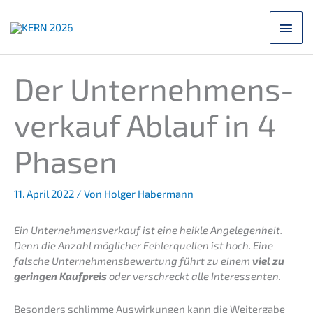
Zum
Hau
Inhalt
springen
Der Unter­nehmens­
verkauf Ablauf in 4
Phasen
11. April 2022
/ Von
Holger Habermann
Ein Unter­nehmens­verkauf ist eine heikle Angele­gen­heit.
Denn die Anzahl mögli­cher Fehler­quel­len ist hoch. Eine
falsche Unter­neh­mens­be­wer­tung führt zu einem
viel zu
gerin­gen Kaufpreis
oder verschreckt alle Interessenten.
Beson­ders schlim­me Auswir­kun­gen kann die Weiter­ga­be