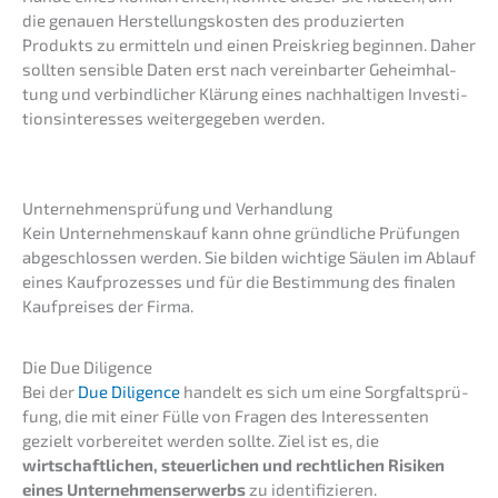
die genau­en Herstel­lungs­kos­ten des produ­zier­ten
Produkts zu ermit­teln und einen Preis­krieg begin­nen. Daher
sollten sensi­ble Daten erst nach verein­bar­ter Geheim­hal­
tung und verbind­li­cher Klärung eines nachhal­ti­gen Inves­ti­
ti­ons­in­ter­es­ses weiter­ge­ge­ben werden.
Unter­neh­mens­prü­fung und Verhandlung
Kein Unter­nehmens­kauf kann ohne gründ­li­che Prüfun­gen
abgeschlos­sen werden. Sie bilden wichti­ge Säulen im Ablauf
eines Kaufpro­zes­ses und für die Bestim­mung des finalen
Kaufprei­ses der Firma.
Die Due Diligence
Bei der
Due Diligence
handelt es sich um eine Sorgfalts­prü­
fung, die mit einer Fülle von Fragen des Inter­es­sen­ten
gezielt vorbe­rei­tet werden sollte. Ziel ist es, die
wirtschaft­li­chen, steuer­li­chen und recht­li­chen Risiken
eines Unter­neh­mens­er­werbs
zu identifizieren.