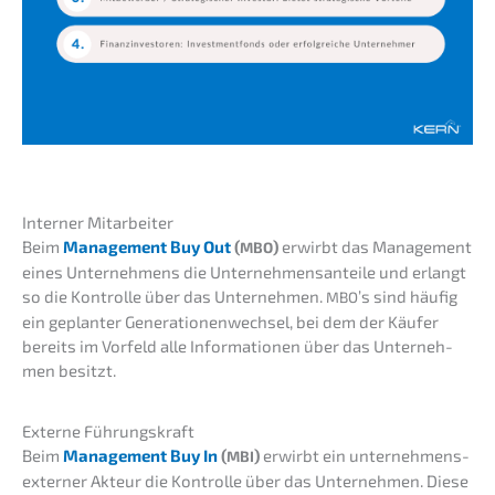
Inter­ner Mitarbeiter
Beim
Manage­ment Buy Out
(
)
erwirbt das Manage­ment
MBO
eines Unter­neh­mens die Unter­neh­mens­an­tei­le und erlangt
so die Kontrol­le über das Unter­neh­men.
’s sind häufig
MBO
ein geplan­ter Genera­tio­nen­wech­sel, bei dem der Käufer
bereits im Vorfeld alle Infor­ma­tio­nen über das Unter­neh­
men besitzt.
Exter­ne Führungskraft
Beim
Manage­ment Buy In
(
)
erwirbt ein unter­neh­mens­
MBI
exter­ner Akteur die Kontrol­le über das Unter­neh­men. Diese