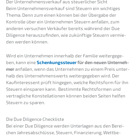
Der Unter­nehmens­verkauf aus steuer­li­cher Sicht
Beim Unter­nehmens­verkauf sind Steuern ein wichti­ges
Thema. Denn zum einen können bei der Überga­be der
Kontrol­le über ein Unter­neh­men Steuern anfal­len, zum
anderen versu­chen Verkäu­fer bereits während der Due
Diligence heraus­zu­fin­den, wie zukünf­ti­ge Steuern vermie­
den werden können.
Wird ein Unter­neh­men inner­halb der Familie weiter­ge­ge­
ben, kann eine
Schen­kungs­steu­er
für den neuen Unter­neh­
mer
anfal­len, wenn das Unter­neh­men zu einem Preis unter­
halb des Unter­neh­mens­werts weiter­ge­ge­ben wird. Der
Kaufin­ter­es­sent prüft hinge­gen, welche Rechts­form für ihn
Steuern einspa­ren kann. Bestimm­te Rechts­for­men und
vertrag­li­che Konstel­la­tio­nen können beiden Seiten helfen
Steuern zu sparen.
Die Due Diligence Checkliste
Bei einer Due Diligence werden Unter­la­gen aus den Berei­
chen Jahres­ab­schlüs­se, Steuern, Finan­zie­rung, Wettbe­