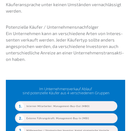
Käufer­an­spra­che unter keinen Umstän­den vernach­läs­sigt
werden.
Poten­zi­el­le Käufer / Unternehmensnachfolger
Ein Unter­neh­men kann an verschie­de­ne Arten von Inter­es­
sen­ten verkauft werden. Jeder Käufer­typ sollte anders
angespro­chen werden, da verschie­de­ne Inves­to­ren auch
unter­schied­li­che Anrei­ze an einer Unter­neh­mens­trans­ak­ti­
on haben.