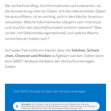
Der einfachs­te Weg, die Infor­ma­tio­nen aufzu­be­rei­ten, ist
die Auswer­tung inter­ner Daten. Um die relevan­tes­ten Daten
heraus­zu­fil­tern, ist es wichtig, sich in den Käufer hinein­zu­
ver­set­zen.
Welche Infor­ma­tio­nen steigern sein Inter­es­se
und sind für das Geschäfts­mo­dell wirklich relevant?
Was
ist der
(Allein­stel­lungs­merk­mal) und welche Wachs­
USP
tums­chan­cen bieten sich?
Auf jeden Fall sollte ein Käufer über die
Stärken, Schwä­
chen, Chancen und Risiken
aufge­klärt werden. Daher kann
eine SWOT-Analy­se die Basis der Verkaufs­un­ter­la­gen
bilden.