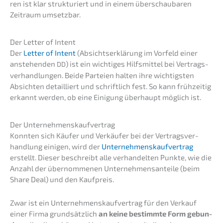
ren ist klar struk­tu­riert und in einem überschau­ba­ren
Zeitraum umsetzbar.
Der Letter of Intent
Der
Letter of Intent
(Absichts­er­klä­rung im Vorfeld einer
anste­hen­den
) ist ein wichti­ges Hilfs­mit­tel bei Vertrags­
DD
ver­hand­lun­gen. Beide Partei­en halten ihre wichtigs­ten
Absich­ten detail­liert und schrift­lich fest. So kann frühzei­tig
erkannt werden, ob eine Einigung überhaupt möglich ist.
Der Unter­neh­mens­kauf­ver­trag
Konnten sich Käufer und Verkäu­fer bei der Vertrags­ver­
hand­lung einigen, wird der
Unter­neh­mens­kauf­ver­trag
erstellt. Dieser beschreibt alle verhan­del­ten Punkte, wie die
Anzahl der übernom­me­nen Unter­neh­mens­an­tei­le (beim
Share Deal) und den Kaufpreis.
Zwar ist ein Unter­neh­mens­kauf­ver­trag für den Verkauf
einer Firma grund­sätz­lich
an keine bestimm­te Form gebun­