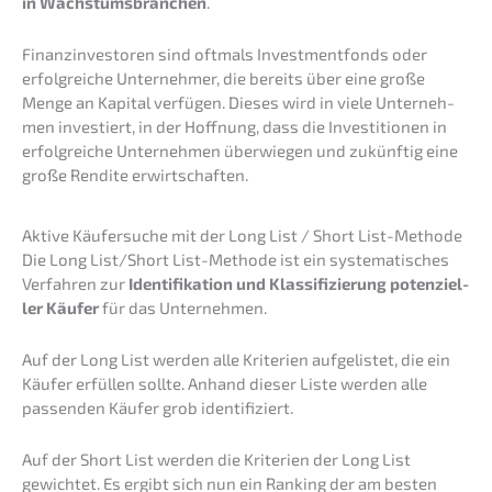
in Wachs­tums­bran­chen
.
Finanz­in­ves­to­ren sind oftmals Invest­ment­fonds oder
erfolg­rei­che Unter­neh­mer, die bereits über eine große
Menge an Kapital verfü­gen. Dieses wird in viele Unter­neh­
men inves­tiert, in der Hoffnung, dass die Inves­ti­tio­nen in
erfolg­rei­che Unter­neh­men überwie­gen und zukünf­tig eine
große Rendi­te erwirtschaften.
Aktive Käufer­su­che mit der Long List / Short List-Methode
Die Long List/Short List-Metho­de ist ein syste­ma­ti­sches
Verfah­ren zur
Identi­fi­ka­ti­on und Klassi­fi­zie­rung poten­zi­el­
ler Käufer
für das Unternehmen.
Auf der Long List werden alle Krite­ri­en aufge­lis­tet, die ein
Käufer erfül­len sollte. Anhand dieser Liste werden alle
passen­den Käufer grob identifiziert.
Auf der Short List werden die Krite­ri­en der Long List
gewich­tet. Es ergibt sich nun ein Ranking der am besten