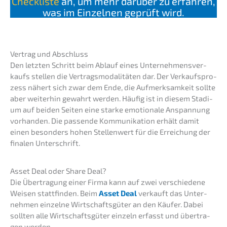
Check­lis­te
an, um mehr darüber zu erfah­ren,
was im Einzel­nen geprüft wird.
Vertrag und Abschluss
Den letzten Schritt beim Ablauf eines Unter­neh­mens­ver­
kaufs stellen die Vertrags­mo­da­li­tä­ten dar. Der Verkaufs­pro­
zess nähert sich zwar dem Ende, die Aufmerk­sam­keit sollte
aber weiter­hin gewahrt werden. Häufig ist in diesem Stadi­
um auf beiden Seiten eine starke emotio­na­le Anspan­nung
vorhan­den. Die passen­de Kommu­ni­ka­ti­on erhält damit
einen beson­ders hohen Stellen­wert für die Errei­chung der
finalen Unterschrift.
Asset Deal oder Share Deal?
Die Übertra­gung einer Firma kann auf zwei verschie­de­ne
Weisen statt­fin­den. Beim
Asset Deal
verkauft das Unter­
neh­men einzel­ne Wirtschafts­gü­ter an den Käufer. Dabei
sollten alle Wirtschafts­gü­ter einzeln erfasst und übertra­
gen werden.