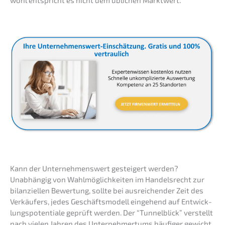
wohl entspricht es nicht dem üblichen Marktwert.
Kann der Unter­neh­mens­wert gestei­gert werden?
Unabhän­gig von Wahlmög­lich­kei­ten im Handels­recht zur
bilan­zi­el­len Bewer­tung, sollte bei ausrei­chen­der Zeit des
Verkäu­fers, jedes Geschäfts­mo­dell einge­hend auf Entwick­
lungs­po­ten­tia­le geprüft werden. Der “Tunnel­blick” verstellt
nach vielen Jahren des Unter­neh­mer­tums häufi­ger gewich­t