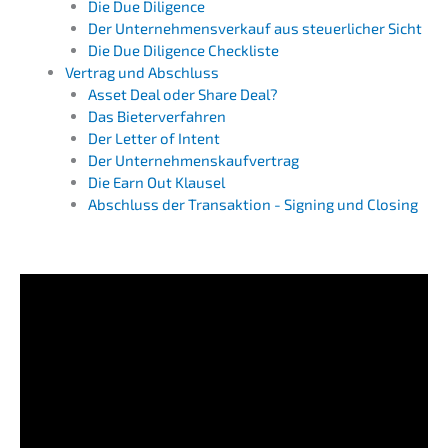
Die Due Diligence
Der Unter­nehmens­verkauf aus steuer­li­cher Sicht
Die Due Diligence Checkliste
Vertrag und Abschluss
Asset Deal oder Share Deal?
Das Bieter­ver­fah­ren
Der Letter of Intent
Der Unter­neh­mens­kauf­ver­trag
Die Earn Out Klausel
Abschluss der Trans­ak­ti­on - Signing und Closing