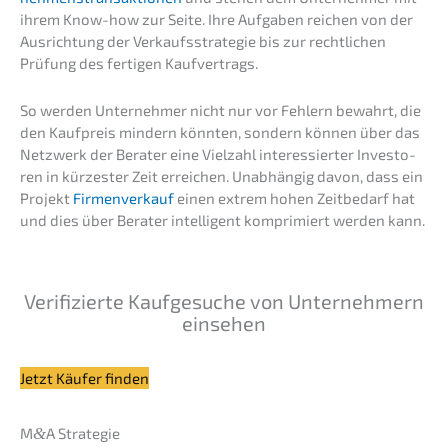
ihrem Know-how zur Seite. Ihre Aufga­ben reichen von der
Ausrich­tung der Verkaufs­stra­te­gie bis zur recht­li­chen
Prüfung des ferti­gen Kaufvertrags.
So werden Unter­neh­mer nicht nur vor Fehlern bewahrt, die
den Kaufpreis mindern könnten, sondern können über das
Netzwerk der Berater eine Vielzahl inter­es­sier­ter Inves­to­
ren in kürzes­ter Zeit errei­chen. Unabhän­gig davon, dass ein
Projekt
Firmen­ver­kauf
einen extrem hohen Zeitbe­darf hat
und dies über Berater intel­li­gent kompri­miert werden kann.
Verifi­zier­te Kaufge­su­che von Unter­neh­mern
einsehen
Jetzt Käufer finden
M
&
A Strate­gie