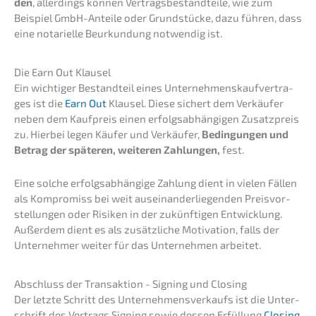
den
, aller­dings können Vertrags­be­stand­tei­le, wie zum
Beispiel GmbH-Antei­le oder Grund­stü­cke, dazu führen, dass
eine notari­el­le Beurkun­dung notwen­dig ist.
Die Earn Out Klausel
Ein wichti­ger Bestand­teil eines Unter­neh­mens­kauf­ver­tra­
ges ist die
Earn Out
Klausel. Diese sichert dem Verkäu­fer
neben dem Kaufpreis einen erfolgs­ab­hän­gi­gen Zusatz­preis
zu. Hierbei legen Käufer und Verkäu­fer,
Bedin­gun­gen und
Betrag der späte­ren, weite­ren Zahlun­gen,
fest.
Eine solche erfolgs­ab­hän­gi­ge Zahlung dient in vielen Fällen
als Kompro­miss bei weit ausein­an­der­lie­gen­den Preis­vor­
stel­lun­gen oder Risiken in der zukünf­ti­gen Entwick­lung.
Außer­dem dient es als zusätz­li­che Motiva­ti­on, falls der
Unter­neh­mer weiter für das Unter­neh­men arbeitet.
Abschluss der Trans­ak­ti­on - Signing und Closing
Der letzte Schritt des Unter­neh­mens­ver­kaufs ist die Unter­
schrift des Vertrags Signing sowie dessen Erfül­lung
Closing
.