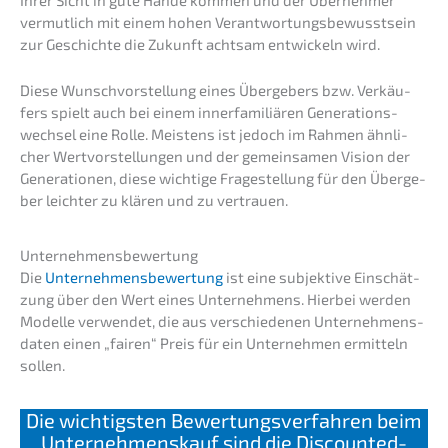
vermut­lich mit einem hohen Verant­wor­tungs­be­wusst­sein
zur Geschich­te die Zukunft achtsam entwi­ckeln wird.
Diese Wunsch­vor­stel­lung eines Überge­bers bzw. Verkäu­
fers spielt auch bei einem inner­fa­mi­liä­ren Generations­
wechsel eine Rolle. Meistens ist jedoch im Rahmen ähnli­
cher Wertvor­stel­lun­gen und der gemein­sa­men Vision der
Genera­tio­nen, diese wichti­ge Frage­stel­lung für den Überge­
ber leich­ter zu klären und zu vertrauen.
Unter­neh­mens­be­wer­tung
Die
Unter­neh­mens­be­wer­tung
ist eine subjek­ti­ve Einschät­
zung über den Wert eines Unter­neh­mens. Hierbei werden
Model­le verwen­det, die aus verschie­de­nen Unter­neh­mens­
da­ten einen „fairen“ Preis für ein Unter­neh­men ermit­teln
sollen.
Die wichtigs­ten Bewer­tungs­ver­fah­ren beim
Unter­nehmens­kauf sind die Discoun­ted-