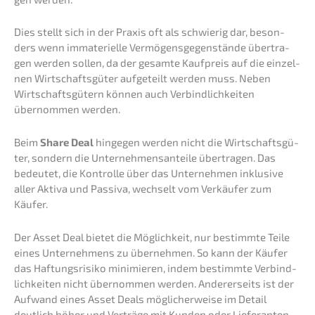
Dies stellt sich in der Praxis oft als schwie­rig dar, beson­
ders wenn immate­ri­el­le Vermö­gens­ge­gen­stän­de übertra­
gen werden sollen, da der gesam­te Kaufpreis auf die einzel­
nen Wirtschafts­gü­ter aufge­teilt werden muss. Neben
Wirtschafts­gü­tern können auch Verbind­lich­kei­ten
übernom­men werden.
Beim
Share Deal
hinge­gen werden nicht die Wirtschafts­gü­
ter, sondern die Unter­neh­mens­an­tei­le übertra­gen. Das
bedeu­tet, die Kontrol­le über das Unter­neh­men inklu­si­ve
aller Aktiva und Passi­va, wechselt vom Verkäu­fer zum
Käufer.
Der Asset Deal bietet die Möglich­keit, nur bestimm­te Teile
eines Unter­neh­mens zu überneh­men. So kann der Käufer
das Haftungs­ri­si­ko minimie­ren, indem bestimm­te Verbind­
lich­kei­ten nicht übernom­men werden. Anderer­seits ist der
Aufwand eines Asset Deals mögli­cher­wei­se im Detail
deutlich höher und Verträ­ge mit Kunden oder Liefe­ran­ten