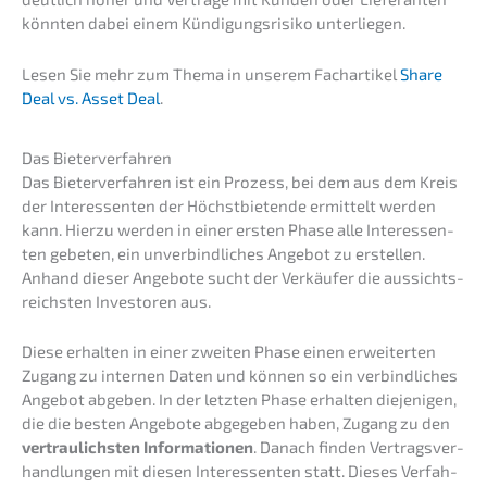
könnten dabei einem Kündi­gungs­ri­si­ko unterliegen.
Lesen Sie mehr zum Thema in unserem Fachar­ti­kel
Share
Deal vs. Asset Deal
.
Das Bieter­ver­fah­ren
Das Bieter­ver­fah­ren ist ein Prozess, bei dem aus dem Kreis
der Inter­es­sen­ten der Höchst­bie­ten­de ermit­telt werden
kann. Hierzu werden in einer ersten Phase alle Inter­es­sen­
ten gebeten, ein unver­bind­li­ches Angebot zu erstel­len.
Anhand dieser Angebo­te sucht der Verkäu­fer die aussichts­
reichs­ten Inves­to­ren aus.
Diese erhal­ten in einer zweiten Phase einen erwei­ter­ten
Zugang zu inter­nen Daten und können so ein verbind­li­ches
Angebot abgeben. In der letzten Phase erhal­ten dieje­ni­gen,
die die besten Angebo­te abgege­ben haben, Zugang zu den
vertrau­lichs­ten Infor­ma­tio­nen
. Danach finden Vertrags­ver­
hand­lun­gen mit diesen Inter­es­sen­ten statt. Dieses Verfah­