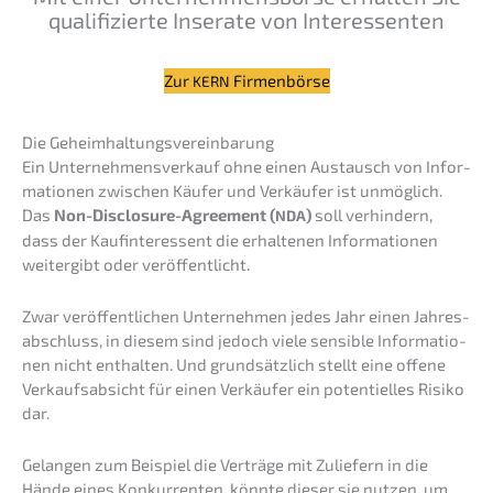
quali­fi­zier­te Insera­te von Interessenten
Zur
Firmenbörse
KERN
Die Geheim­hal­tungs­ver­ein­ba­rung
Ein Unter­nehmens­verkauf ohne einen Austausch von Infor­
ma­tio­nen zwischen Käufer und Verkäu­fer ist unmög­lich.
Das
Non-Disclo­sure-Agree­ment (
)
soll verhin­dern,
NDA
dass der Kaufin­ter­es­sent die erhal­te­nen Infor­ma­tio­nen
weiter­gibt oder veröffentlicht.
Zwar veröf­fent­li­chen Unter­neh­men jedes Jahr einen Jahres­
ab­schluss, in diesem sind jedoch viele sensi­ble Infor­ma­tio­
nen nicht enthal­ten. Und grund­sätz­lich stellt eine offene
Verkaufs­ab­sicht für einen Verkäu­fer ein poten­ti­el­les Risiko
dar.
Gelan­gen zum Beispiel die Verträ­ge mit Zulie­fern in die
Hände eines Konkur­ren­ten, könnte dieser sie nutzen, um