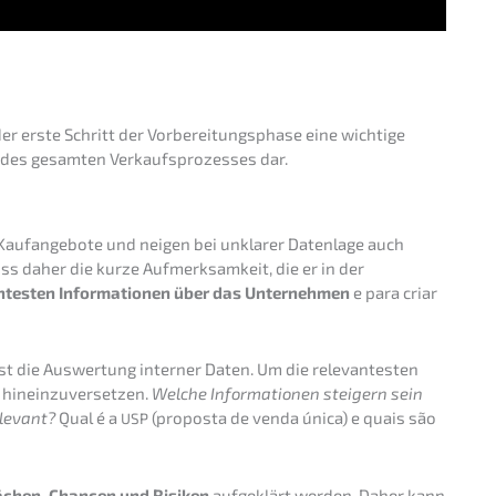
r erste Schritt der Vorbe­rei­tungs­pha­se eine wichti­ge
g des gesam­ten Verkaufs­pro­zes­ses dar.
e Kaufan­ge­bo­te und neigen bei unkla­rer Daten­la­ge auch
s daher die kurze Aufmerk­sam­keit, die er in der
­tes­ten Infor­ma­tio­nen über das Unter­neh­men
e para criar
 ist die Auswer­tung inter­ner Daten. Um die relevan­tes­ten
 hinein­zu­ver­set­zen.
Welche Infor­ma­tio­nen steigern sein
elevant?
Qual é a
(propos­ta de venda única) e quais são
USP
­chen, Chancen und Risiken
aufge­klärt werden. Daher kann