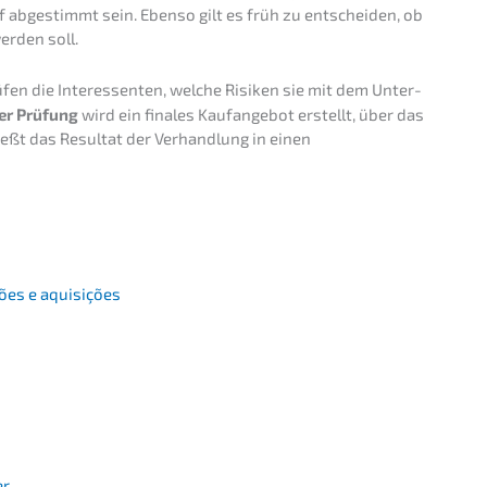
uf abgestimmt sein. Ebenso gilt es früh zu entschei­den, ob
werden soll.
fen die Inter­es­sen­ten, welche Risiken sie mit dem Unter­
ser Prüfung
wird ein finales Kaufan­ge­bot erstellt, über das
ießt das Resul­tat der Verhand­lung in einen
sões e aquisições
er