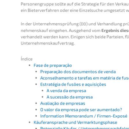
Perso­nen­grup­pe sollte auf die Strate­gie für den Verka
ein Bieter­ver­fah­ren oder eine Einzel­su­che umgesetzt 
In der Unter­neh­mens­prü­fung (
) und Verhand­lung prü
DD
nehmens­kauf einge­hen. Ausge­hend vom
Ergeb­nis die
verhan­delt werden kann. Einigen sich beide Partei­en, fl
Unternehmenskaufvertrag.
Índice
Fase de preparação
Prepa­ra­ção dos document­os de venda
Aconsel­ha­men­to e tarefas em matéria de fu
Estra­té­gia de fusões e aquisições
A venda da empresa
A suces­são da empresa
Avalia­ção de empresas
O valor da empre­sa pode ser aumentado?
Infor­ma­ti­on Memoran­dum / Firmen-Exposé
Käufer­an­spra­che und Vermarktungsphase
Poten­zi­el­le Käufer / Unternehmensnachfolg