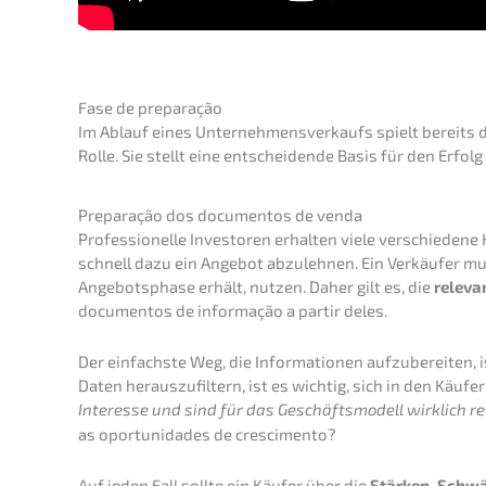
Fase de preparação
Im Ablauf eines Unter­neh­mens­ver­kaufs spielt bereits de
Rolle. Sie stellt eine entschei­den­de Basis für den Erfol
Prepa­ra­ção dos document­os de venda
Profes­sio­nel­le Inves­to­ren erhal­ten viele verschie­de­n
schnell dazu ein Angebot abzuleh­nen. Ein Verkäu­fer mus
Angebots­pha­se erhält, nutzen. Daher gilt es, die
relevan
document­os de infor­ma­ção a partir deles.
Der einfachs­te Weg, die Infor­ma­tio­nen aufzu­be­rei­ten,
Daten heraus­zu­fil­tern, ist es wichtig, sich in den Käufer
Inter­es­se und sind für das Geschäfts­mo­dell wirklich r
as oportu­ni­d­a­des de crescimento?
Auf jeden Fall sollte ein Käufer über die
Stärken, Schwä