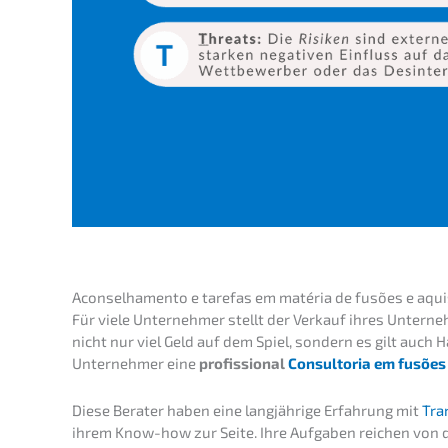
Aconsel­ha­men­to e tarefas em matéria de fusões e aqu
Für viele Unter­neh­mer stellt der Verkauf ihres Unter­ne
nicht nur viel Geld auf dem Spiel, sondern es gilt auch H
Unter­neh­mer eine
profi­s­sio­nal
Consult­oria em fusões 
Diese Berater haben eine langjäh­ri­ge Erfah­rung mit
Tran
ihrem Know-how zur Seite. Ihre Aufga­ben reichen von der 