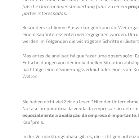
falsche Unter­neh­mens­be­wer­tung führt zu einem
preç
partes interessadas.
Beson­ders schlim­me Auswir­kun­gen kann die Weiter­ga­
einem Kaufin­ter­es­sen­ten weiter­ge­ge­ben wurden. Um 
werden im Folgen­den die wichtigs­ten Schrit­te erläutert
Mas antes de anali­sar, há que fazer uma obser­va­ção:
Ca
Entschei­dun­gen von der indivi­du­el­len Situa­ti­on ab
nach­fol­ge, einem Sanie­rungs­ver­kauf oder einer vom K
Welten.
Sie haben nicht viel Zeit zu lesen? Hier der Unter­nehm
Na fase prepa­ra­tória da venda da empre­sa, são deter­mi­n
especial­men­te a avalia­ção da empre­sa é importan­te
.
Kaufpreis.
In der Vermark­tungs­pha­se gilt es, die richti­gen poten­zi