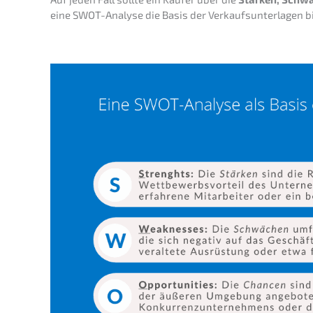
eine SWOT-Analy­se die Basis der Verkaufs­un­ter­la­gen b