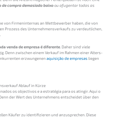
o de compra demasia­do baixo
ou afugen­tar todas as
be von Firmen­in­ternas an Wettbe­wer­ber haben, die von
den Prozess des Unter­neh­mens­ver­kaufs zu verdeut­li­chen,
.
da venda de empre­sa é diferen­te
. Daher sind viele
hän­gig. Denn zwischen einem Verkauf im Rahmen einer Alters­
onkur­ren­ten erzwun­ge­nen
aquisi­ção de empre­sas
liegen
ens­verkauf Ablauf in Kürze
a­dos os objec­tivos e a estra­té­gia para os ating­ir. Aqui o
 Denn der Wert des Unter­neh­mens entschei­det über den
­el­len Käufer zu identi­fi­zie­ren und anzuspre­chen. Diese