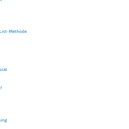
t List-Methode
scal
?
sing