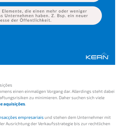
isições
h­mens einen einma­li­gen Vorgang dar. Aller­dings steht dabei
aftungs­ri­si­ken zu minimie­ren. Daher suchen sich viele
e aquisi­ções
.
sac­ções empre­sa­ri­ais
und stehen dem Unter­neh­mer mit
Ausrich­tung der Verkaufs­stra­te­gie bis zur recht­li­chen