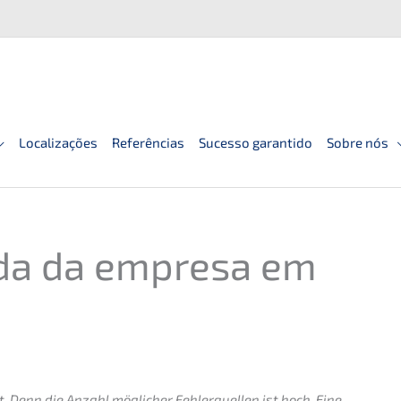
Localizações
Referências
Sucesso garantido
Sobre nós
da da empre­sa em
. Denn die Anzahl mögli­cher Fehler­quel­len ist hoch. Eine