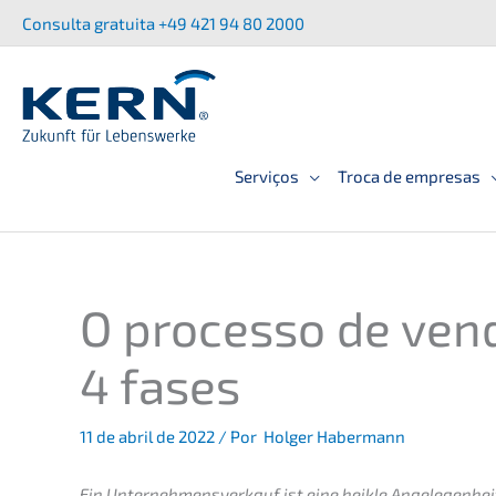
Saltar
Consul­ta gratui­ta +49 421 94 80 2000
para
o
conteúdo
Serviços
Troca de empresas
O proces­so de ven
4 fases
11 de abril de 2022
/ Por
Holger Habermann
Ein Unter­nehmens­verkauf ist eine heikle Angele­gen­heit