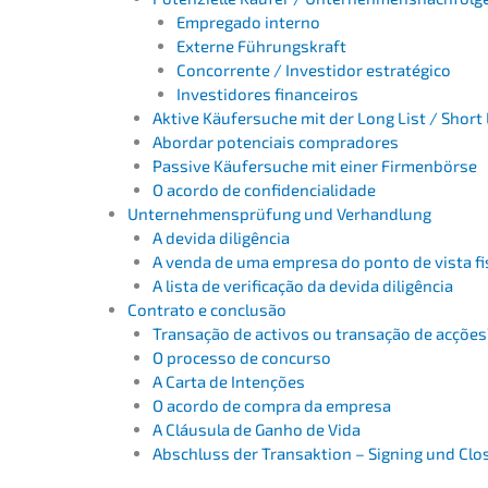
Empre­ga­do interno
Exter­ne Führungskraft
Concor­ren­te / Invest­i­dor estratégico
Invest­i­do­res financeiros
Aktive Käufer­su­che mit der Long List / Shor
Abordar poten­ciais compradores
Passi­ve Käufer­su­che mit einer Firmenbörse
O acordo de confidencialidade
Unter­neh­mens­prü­fung und Verhandlung
A devida diligência
A venda de uma empre­sa do ponto de vista fi
A lista de verifi­ca­ção da devida diligência
Contra­to e conclusão
Transa­ção de activos ou transa­ção de acções
O proces­so de concurso
A Carta de Intenções
O acordo de compra da empresa
A Cláusu­la de Ganho de Vida
Abschluss der Trans­ak­ti­on – Signing und Clo