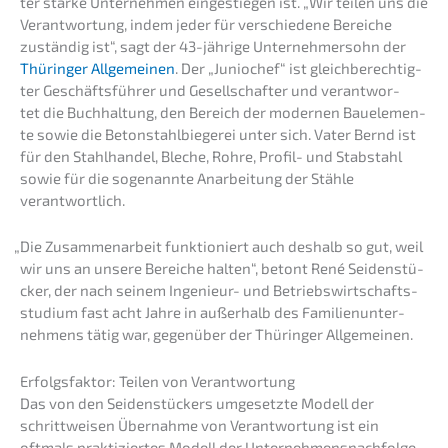
ter starke Unter­neh­men einge­stie­gen ist. „Wir teilen uns die
Verant­wor­tung, indem jeder für verschie­de­ne Berei­che
zustän­dig ist“, sagt der 43-jähri­ge Unter­neh­mer­sohn der
Thürin­ger Allge­mei­nen
. Der „Junio­chef“ ist gleich­be­rech­tig­
ter Geschäfts­füh­rer und Gesell­schaf­ter und verant­wor­
tet die Buchhal­tung, den Bereich der moder­nen Bauele­men­
te sowie die Beton­stahl­bie­ge­rei unter sich. Vater Bernd ist
für den Stahl­han­del, Bleche, Rohre, Profil- und Stabstahl
sowie für die sogenann­te Anarbei­tung der Stähle
verantwortlich.
„
Die Zusam­men­ar­beit funktio­niert auch deshalb so gut, weil
wir uns an unsere Berei­che halten“, betont René Seiden­stü­
cker, der nach seinem Ingenieur- und Betriebs­wirt­schafts­
stu­di­um fast acht Jahre in außer­halb des Famili­en­un­ter­
neh­mens tätig war, gegen­über der Thürin­ger Allgemeinen.
Erfolgs­fak­tor: Teilen von Verantwortung
Das von den Seiden­stückers umgesetz­te Modell der
schritt­wei­sen Übernah­me von Verant­wor­tung ist ein
oftmals prakti­zier­tes Modell der Unternehmens­nachfolge.