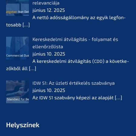
relevan­ciá­ja
június 12. 2025
A nettó adóssá­gál­lomá­ny az egyik legfon­
tosabb
[…]
Keres­ke­del­mi átvilá­gí­tás - folyamat és
ellenőr­ző­lis­ta
június 10. 2025
A keres­ke­del­mi átvilá­gí­tás (
) a követ­ke­
CDD
zők­ből áll
[…]
: Az üzleti értékelés szabvá­nya
IDW
S1
június 10. 2025
Az
szabvá­ny képezi az alapját
[…]
IDW
S1
Helyszí­nek