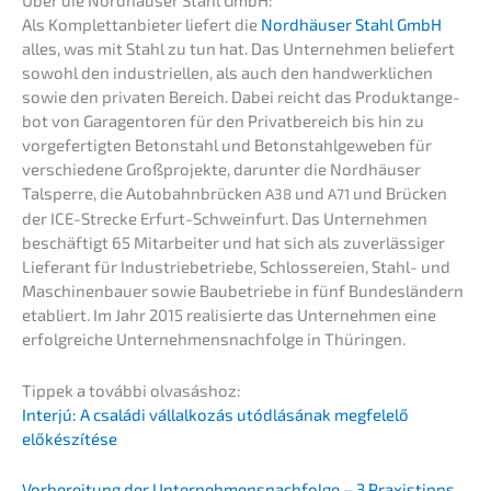
Als Komplett­an­bie­ter liefert die
Nordhäu­ser Stahl GmbH
alles, was mit Stahl zu tun hat. Das Unter­neh­men belie­fert
sowohl den indus­tri­el­len, als auch den handwerk­li­chen
sowie den priva­ten Bereich. Dabei reicht das Produkt­an­ge­
bot von Garagen­to­ren für den Privat­be­reich bis hin zu
vorge­fer­tig­ten Beton­stahl und Beton­stahl­ge­we­ben für
verschie­de­ne Großpro­jek­te, darun­ter die Nordhäu­ser
Talsper­re, die Autobahn­brü­cken
und
und Brücken
A38
A71
der ICE-Strecke Erfurt-Schwein­furt. Das Unter­neh­men
beschäf­tigt 65 Mitar­bei­ter und hat sich als zuver­läs­si­ger
Liefe­rant für Indus­trie­be­trie­be, Schlos­se­rei­en, Stahl- und
Maschi­nen­bau­er sowie Baube­trie­be in fünf Bundes­län­dern
etabliert. Im Jahr 2015 reali­sier­te das Unter­neh­men eine
erfolg­rei­che Unternehmens­nachfolge in Thüringen.
Tippek a továb­bi olvasáshoz:
Inter­jú: A csalá­di vállal­ko­zás utódlá­sá­nak megfelelő
előkészítése
Vorbe­rei­tung der Unternehmens­nachfolge – 3 Praxistipps