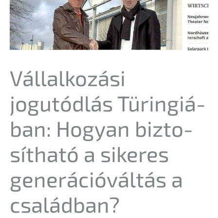
Vállal­ko­zá­si
jogutód­lás Türin­giá­
ban: Hogyan bizto­
sít­ha­tó a sikeres
generá­ció­vál­tás a
családban?