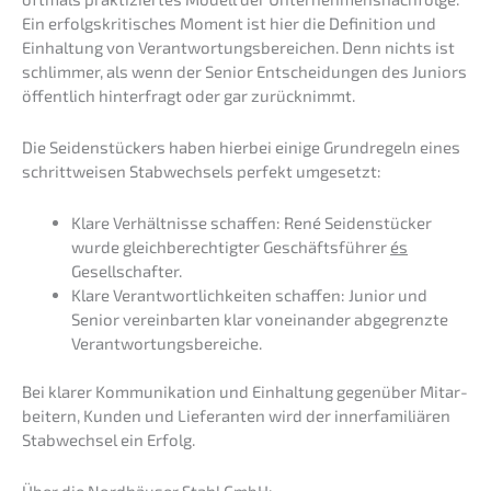
Ein erfolgs­kri­ti­sches Moment ist hier die Defini­ti­on und
Einhal­tung von Verant­wor­tungs­be­rei­chen. Denn nichts ist
schlim­mer, als wenn der Senior Entschei­dun­gen des Juniors
öffent­lich hinter­fragt oder gar zurücknimmt.
Die Seiden­stückers haben hierbei einige Grund­re­geln eines
schritt­wei­sen Stabwech­sels perfekt umgesetzt:
Klare Verhält­nis­se schaf­fen: René Seiden­stü­cker
wurde gleich­be­rech­tig­ter Geschäfts­füh­rer
és
Gesellschafter.
Klare Verant­wort­lich­kei­ten schaf­fen: Junior und
Senior verein­bar­ten klar vonein­an­der abgegrenz­te
Verantwortungsbereiche.
Bei klarer Kommu­ni­ka­ti­on und Einhal­tung gegen­über Mitar­
bei­tern, Kunden und Liefe­ran­ten wird der inner­fa­mi­liä­ren
Stabwech­sel ein Erfolg.
Über die Nordhäu­ser Stahl GmbH: