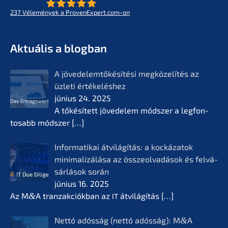
237
Vélemé­ny­ek a ProvenExpert.com-on
- Az életmű­vek jövője
KERN
Aktuá­lis a blogban
A jövedelem­tőké­sí­té­si megkö­ze­lí­tés az
üzleti értékelés­hez
június 24. 2025
A tőkésí­tett jövede­lem módszer a legfon­
tosabb módszer
[…]
Infor­ma­ti­kai átvilá­gí­tás: a kocká­z­a­tok
minima­li­zá­lá­sa az összeol­va­dá­sok és felvá­
sár­lá­sok során
június 16. 2025
Az M
&
A tranzak­ciók­ban az
átvilá­gí­tás
[…]
IT
Nettó adósság (nettó adósság): M
&
A