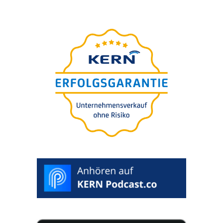
Vállala­ti érték­bec­s­lés 5
perc alatt
Önnek
ingyene­sen.
100% bizal­mas.
Az értékelés tartalmazza.
>
START
RATING