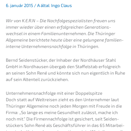
6. január 2015
/ A által
Ingo Claus
Wir von K.E.R.N – Die Nachfolge­spezialisten freuen uns
immer wieder über einen erfolg­rei­chen Generations­
wechsel in einem Famili­en­un­ter­neh­men. Die Thürin­ger
Allge­mei­ne berich­te­te heute über eine gelun­ge­ne famili­en­
in­ter­ne Unternehmens­nachfolge in Thüringen.
Bernd Seiden­stü­cker, der Inhaber der Nordhäu­ser Stahl
GmbH in Nordhau­sen übergab den Staffel­stab erfolg­reich
an seinen Sohn René und könnte sich nun eigent­lich in Ruhe
auf sein Alten­teil zurückziehen.
Unternehmens­nachfolge mit einer Doppelspitze
Doch statt auf Weltrei­sen zieht es den Unter­neh­mer laut
Thürin­ger Allge­mei­ne noch jeden Morgen mit Freude in die
Firma: „So lange es meine Gesund­heit zulässt, mache ich
noch mit.“ Die Firmen­nach­fol­ge ist gesichert, seit Seiden­
stückers Sohn René als Geschäfts­füh­rer in das 65 Mitar­bei­