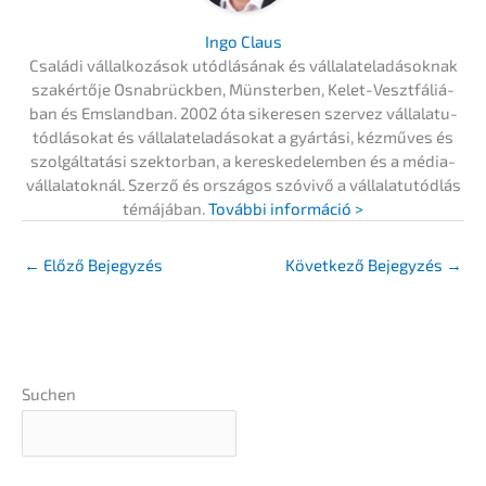
Ingo Claus
Csalá­di vállal­ko­zá­sok utódlá­sá­nak és vállal­ate­la­dá­so­knak
szakértő­je Osnabrück­ben, Münster­ben, Kelet-Veszt­fá­liá­
ban és Emsland­ban. 2002 óta sikere­sen szervez vállala­tu­
tód­lá­so­kat és vállal­ate­la­dá­so­kat a gyártá­si, kézmű­ves és
szolgál­ta­tá­si szektor­ban, a keres­ke­del­em­ben és a média­
vállala­to­knál. Szerző és orszá­gos szóvi­vő a vállala­tu­tód­lás
témájá­ban.
Továb­bi információ >
←
Előző Bejegyzés
Követ­ke­ző Bejegy­zés
→
Suchen