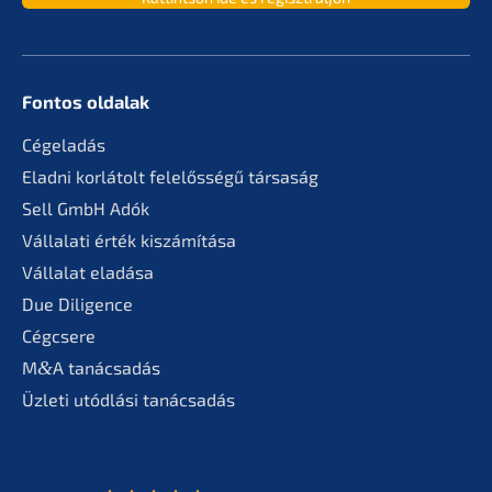
Fontos oldalak
Cégela­dás
Eladni korlá­tolt felelős­sé­gű társaság
Sell GmbH Adók
Vállala­ti érték kiszámítása
Válla­lat eladása
Due Diligence
Cégcse­re
M
&
A tanác­sa­dás
Üzleti utódlá­si tanácsadás