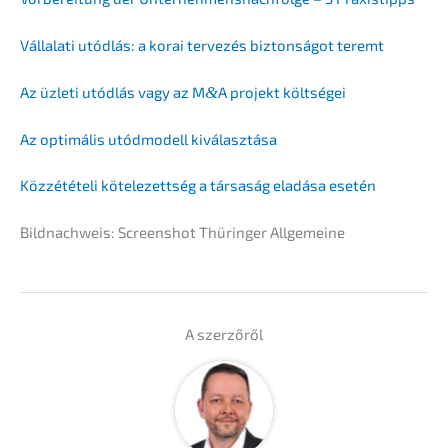
Vállala­ti utódlás: a korai terve­zés biztonsá­got teremt
Az üzleti utódlás vagy az M
&
A projekt költségei
Az optimá­lis utódmo­dell kiválasztása
Közzé­té­te­li kötelezett­ség a társaság eladá­sa esetén
Bildnach­weis: Screen­shot Thürin­ger Allgemeine
A szerzőről