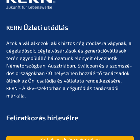
Üzleti utódlás
KERN
Azok a vállal­ko­zók, akik biztos cégutód­lás­ra vágynak, a
cégela­dá­sok, cégfel­vá­sár­lá­sok és generá­ció­vál­tá­sok
terén egyedülál­ló hálóza­tunk előny­eit élvez­he­tik.
Németor­szág­ban, Ausztriá­ban, Svájc­ban és a szomszé­
dos orszá­gok­ban 40 helyszí­nen hozzá­értő tanác­sa­dók
állnak az Ön, család­ja és vállala­ta rendel­ke­zé­sé­re.
- A kkv-szektor­ban a cégutód­lás tanác­sa­dói
KERN
márkája.
Feliratko­zás hírlevélre
Kattint­son ide és regisztráljon