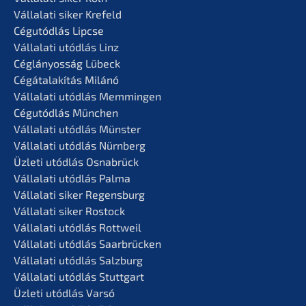
Vállala­ti siker Krefeld
Cégutód­lás Lipcse
Vállala­ti utódlás Linz
Céglá­n­yos­ság Lübeck
Cégátalakí­tás Milánó
Vállala­ti utódlás Memmingen
Cégutód­lás München
Vállala­ti utódlás Münster
Vállala­ti utódlás Nürnberg
Üzleti utódlás Osnabrück
Vállala­ti utódlás Palma
Vállala­ti siker Regensburg
Vállala­ti siker Rostock
Vállala­ti utódlás Rottweil
Vállala­ti utódlás Saarbrücken
Vállala­ti utódlás Salzburg
Vállala­ti utódlás Stuttgart
Üzleti utódlás Varsó