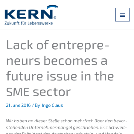
Skip
to
main
content
men
Lack of entre­pre­
neurs becomes a
future issue in the
sector
SME
21 June 2016
/ By
Ingo Claus
Wir haben an dieser Stelle schon mehrfach über den bevor­
ste­hen­den Unter­neh­mer­man­gel geschrie­ben. Eric Schweit­
zer, der Präsi­dent des deutschen Indus­trie- und Handels­