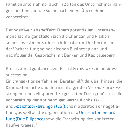
Famili­en­un­ter­neh­mer auch in Zeiten des Unter­neh­mer­man­
gels bestens auf die Suche nach einem Überneh­mer
vorbereitet.
Der positi­ve Neben­ef­fekt: Einem poten­ti­el­len Unter­neh­
mens­nach­fol­ger stellen sich die Chancen und Risiken
seines Invest­ments übersicht­lich dar und helfen ihm bei
der Vorbe­rei­tung seines eigenen Business­plans und
nachfol­gen­der Gesprä­che mit Banken und Kapitalgebern.
Profes­sio­nal guidance avoids costly mista­kes in business
succession
Ein trans­ak­ti­ons­er­fah­re­ner Berater hilft darüber hinaus, die
Kandi­da­ten­su­che und den nachfol­gen­den Verkaufs­pro­zess
strin­gent und zeitspa­rend zu gestal­ten. Dazu gehört u.a. die
Vorbe­rei­tung der notwen­di­gen Vertrau­lich­keits-
und
Absichts­er­klä­run­gen (LoI)
, the modera­ti­on of negotia­
ti­ons, as well as the organi­sa­ti­on of a
Unter­neh­mens­prü­
fung (Due Diligence)
bzw. die Erarbei­tung des konkre­ten
Kaufvertrages. “