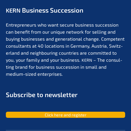
Business Succession
KERN
Entre­pre­neurs who want secure business succes­si­on
can benefit from our unique network for selling and
buying businesses and genera­tio­nal change. Compe­tent
consul­tants at 40 locati­ons in Germa­ny, Austria, Switz­
er­land and neigh­bou­ring count­ries are commit­ted to
you, your family and your business.
– The consul­
KERN
ting brand for business succes­si­on in small and
medium-sized enterprises.
Subscri­be to newsletter
Click here and register