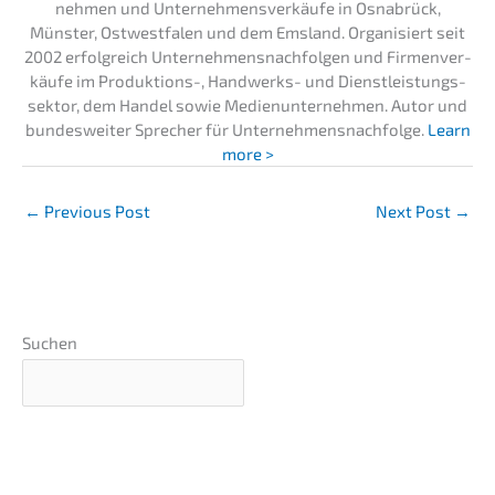
neh­men und Unter­neh­mens­ver­käu­fe in Osnabrück,
Münster, Ostwest­fa­len und dem Emsland. Organi­siert seit
2002 erfolg­reich Unter­neh­mens­nach­fol­gen und Firmen­ver­
käu­fe im Produk­ti­ons-, Handwerks- und Dienst­leis­tungs­
sek­tor, dem Handel sowie Medien­un­ter­neh­men. Autor und
bundes­wei­ter Sprecher für Unternehmens­nachfolge.
Learn
more >
←
Previous Post
Next Post
→
Suchen