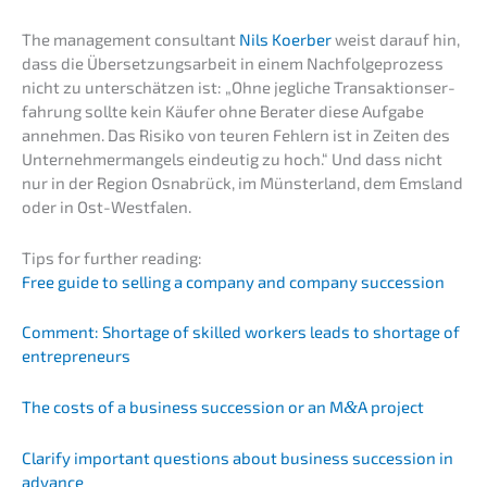
The manage­ment consul­tant
Nils Koerber
weist darauf hin,
dass die Überset­zungs­ar­beit in einem Nachfol­ge­pro­zess
nicht zu unter­schät­zen ist: „Ohne jegli­che Trans­ak­ti­ons­er­
fah­rung sollte kein Käufer ohne Berater diese Aufga­be
anneh­men. Das Risiko von teuren Fehlern ist in Zeiten des
Unter­neh­mer­man­gels eindeu­tig zu hoch.“ Und dass nicht
nur in der Region Osnabrück, im Münster­land, dem Emsland
oder in Ost-Westfalen.
Tips for further reading:
Free guide to selling a compa­ny and compa­ny succession
Comment: Shorta­ge of skilled workers leads to shorta­ge of
entrepreneurs
The costs of a business succes­si­on or an M
&
A project
Clari­fy important questi­ons about business succes­si­on in
advance