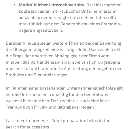
Markt­üb­li­cher Unter­neh­mer­lohn:
Der Unter­neh­mer
sollte sich einen markt­üb­li­chen Unter­neh­mer­lohn
auszah­len; der berei­nig­te Unter­neh­mer­lohn sollte
markt­üb­lich auf dem Gehalts­ni­veau eines Fremd­ma­
na­gers angesetzt sein.
Darüber hinaus spielen weite­re Themen bei der Bewer­tung
der Überga­be­fä­hig­keit eine wichti­ge Rolle. Dazu zählen z.B.
die Frage der opera­ti­ven Abhän­gig­keit der Firma vom
Inhaber, das Vorhan­den­sein einer zweiten Führungs­ebe­ne
und eine zukunfts­ori­en­tier­te Ausrich­tung der angebo­te­nen
Produk­te und Dienstleistungen.
Im Rahmen einer anste­hen­den Unternehmens­nachfolge gilt
es, das Unter­neh­men frühzei­tig für den Generations­
wechsel fit zu machen. Dazu zählt u.a. auch eine klare
Trennung von Privat- und Betriebsvermögen.
Lack of entre­pre­neurs: Good prepa­ra­ti­on helps in the
search for successors