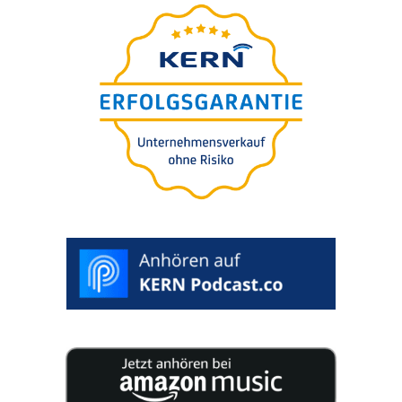
Unter­neh­mens-wert-
Einschät­zung in 5 Minuten
Für Sie
free of charge.
100% confi­
den­ti­al. Evalua­ti­on included.
>
START
RATING