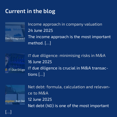
- Future for lifeworks
KERN
Current in the blog
Income approach in compa­ny valua­ti­on
24 June 2025
The income approach is the most important
method.
[…]
due diligence: minimi­sing risks in M
&
A
IT
16 June 2025
due diligence is crucial in M
&
A transac­
IT
tions
[…]
Net debt: formu­la, calcu­la­ti­on and relevan­
ce to M
&
A
12 June 2025
Net debt (
) is one of the most important
ND
[…]