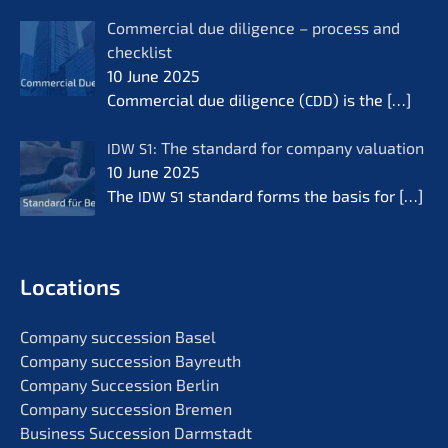
Commer­cial due diligence – process and
check­list
10 June 2025
Commer­cial due diligence (
) is the
[…]
CDD
: The standard for compa­ny valua­ti­on
IDW
S1
10 June 2025
The
standard forms the basis for
[…]
IDW
S1
Locati­ons
Compa­ny succes­si­on Basel
Compa­ny succes­si­on Bayreuth
Compa­ny Succes­si­on Berlin
Compa­ny succes­si­on Bremen
Business Succes­si­on Darmstadt