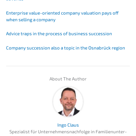
Enter­pri­se value-orien­ted compa­ny valua­ti­on pays off
when selling a company
Advice traps in the process of business succession
Compa­ny succes­si­on also a topic in the Osnabrück region
About The Author
Ingo Claus
Spezia­list für Unternehmens­nachfolge in Famili­en­un­ter­