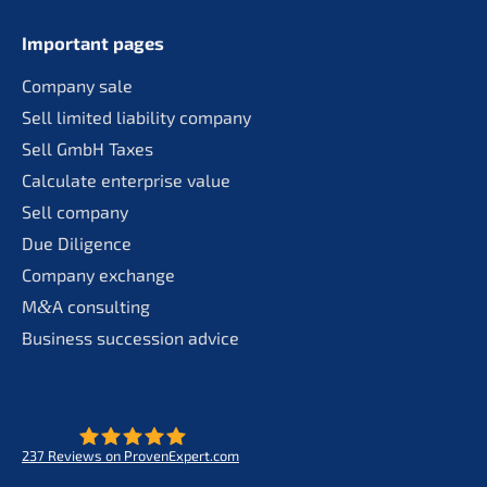
Important pages
Compa­ny sale
Sell limit­ed liabi­li­ty company
Sell GmbH Taxes
Calcu­la­te enter­pri­se value
Sell compa­ny
Due Diligence
Compa­ny exchange
M
&
A consul­ting
Business succes­si­on advice
237
Reviews on ProvenExpert.com