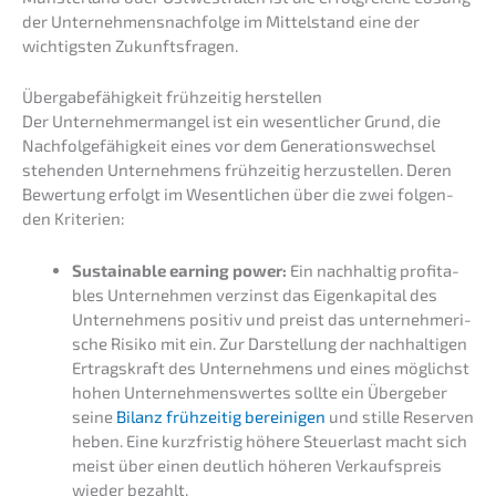
der Unternehmens­nachfolge im Mittel­stand eine der
wichtigs­ten Zukunftsfragen.
Überga­be­fä­hig­keit frühzei­tig herstellen
Der Unter­neh­mer­man­gel ist ein wesent­li­cher Grund, die
Nachfol­ge­fä­hig­keit eines vor dem Generations­wechsel
stehen­den Unter­neh­mens frühzei­tig herzu­stel­len. Deren
Bewer­tung erfolgt im Wesent­li­chen über die zwei folgen­
den Kriterien:
Sustainable earning power:
Ein nachhal­tig profi­ta­
bles Unter­neh­men verzinst das Eigen­ka­pi­tal des
Unter­neh­mens positiv und preist das unter­neh­me­ri­
sche Risiko mit ein. Zur Darstel­lung der nachhal­ti­gen
Ertrags­kraft des Unter­neh­mens und eines möglichst
hohen Unter­neh­mens­wer­tes sollte ein Überge­ber
seine
Bilanz frühzei­tig berei­ni­gen
und stille Reser­ven
heben. Eine kurzfris­tig höhere Steuer­last macht sich
meist über einen deutlich höheren Verkaufs­preis
wieder bezahlt.