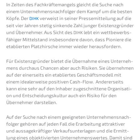
In Zeiten des Fachkräf­te­man­gels gleicht die Suche nach
einem Unter­neh­mens­nach­fol­ger dem Kampf um die besten
Köpfe. Der
verweist in seiner Presse­mit­tei­lung auf die
DIHK
seit vier Jahren stetig sinken­de Zahl junger Existenz­grün­der
und Überneh­mer. Aus Sicht des
lebt ein wettbe­werbs­
DIHK
fä­hi­ger Mittel­stand insbe­son­de­re davon, dass Pionie­re die
etablier­ten Platz­hir­sche immer wieder herausfordern.
Für Existenz­grün­der bietet die Übernah­me eines Unter­neh­
mens durch­aus Chancen aber auch Risiken. Sie überneh­men
auf der einer­seits ein etablier­tes Geschäfts­mo­dell mit
einem idealer­wei­se positi­ven Cash-Flow. Anderer­seits
kann eine sehr auf den Inhaber zugeschnit­te­ne Organi­sa­ti­
on und Entschei­dungs­kul­tur auch ein Risiko für den
Überneh­mer darstellen.
Auf der Suche nach einem geeig­ne­ten Unter­neh­mens­nach­
fol­ger gehören auf jeden Fall die Erarbei­tung attrak­ti­ver
und aussa­ge­kräf­ti­ger Verkaufs­un­ter­la­gen und die Ermitt­
lung eines objek­ti­vier­ten Unter­neh­mens­wer­tes. Damit sind