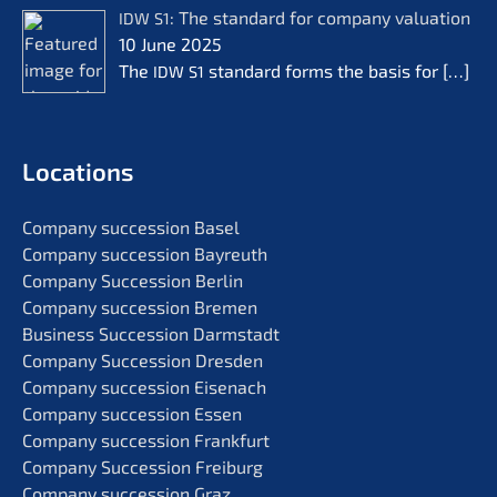
: The standard for compa­ny valua­ti­on
IDW
S1
10 June 2025
The
standard forms the basis for
[…]
IDW
S1
Locati­ons
Compa­ny succes­si­on Basel
Compa­ny succes­si­on Bayreuth
Compa­ny Succes­si­on Berlin
Compa­ny succes­si­on Bremen
Business Succes­si­on Darmstadt
Compa­ny Succes­si­on Dresden
Compa­ny succes­si­on Eisenach
Compa­ny succes­si­on Essen
Compa­ny succes­si­on Frankfurt
Compa­ny Succes­si­on Freiburg
Compa­ny succes­si­on Graz