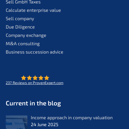
Sell GmbH Taxes
Calcu­la­te enter­pri­se value
Sell compa­ny
Due Diligence
Compa­ny exchange
M
&
A consul­ting
Business succes­si­on advice
237
Reviews on ProvenExpert.com
- Future for lifeworks
KERN
Current in the blog
Income approach in compa­ny valua­ti­on
24 June 2025