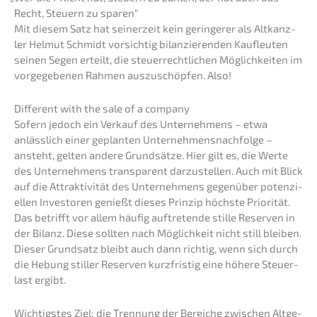
Recht, Steuern zu sparen“
Mit diesem Satz hat seiner­zeit kein gerin­ge­rer als Altkanz­
ler Helmut Schmidt vorsich­tig bilan­zie­ren­den Kaufleu­ten
seinen Segen erteilt, die steuer­recht­li­chen Möglich­kei­ten im
vorge­ge­be­nen Rahmen auszu­schöp­fen. Also!
Diffe­rent with the sale of a company
Sofern jedoch ein Verkauf des Unter­neh­mens – etwa
anläss­lich einer geplan­ten Unternehmens­nachfolge –
ansteht, gelten andere Grund­sät­ze. Hier gilt es, die Werte
des Unter­neh­mens trans­pa­rent darzu­stel­len. Auch mit Blick
auf die Attrak­ti­vi­tät des Unter­neh­mens gegen­über poten­zi­
el­len Inves­to­ren genießt dieses Prinzip höchs­te Priori­tät.
Das betrifft vor allem häufig auftre­ten­de stille Reser­ven in
der Bilanz. Diese sollten nach Möglich­keit nicht still bleiben.
Dieser Grund­satz bleibt auch dann richtig, wenn sich durch
die Hebung stiller Reser­ven kurzfris­tig eine höhere Steuer­
last ergibt.
Wichtigs­tes Ziel: die Trennung der Berei­che zwischen Altge­