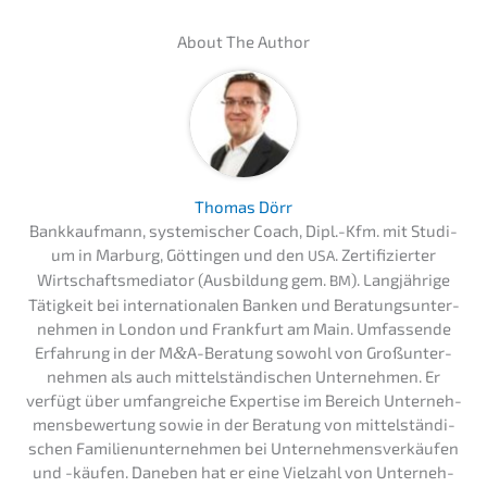
About The Author
Thomas Dörr
Bankkauf­mann, syste­mi­scher Coach, Dipl.-Kfm. mit Studi­
um in Marburg, Göttin­gen und den
. Zerti­fi­zier­ter
USA
Wirtschafts­me­dia­tor (Ausbil­dung gem.
). Langjäh­ri­ge
BM
Tätig­keit bei inter­na­tio­na­len Banken und Beratungs­un­ter­
neh­men in London und Frank­furt am Main. Umfas­sen­de
Erfah­rung in der M
&
A-Beratung sowohl von Großun­ter­
neh­men als auch mittel­stän­di­schen Unter­neh­men. Er
verfügt über umfang­rei­che Exper­ti­se im Bereich Unter­neh­
mens­be­wer­tung sowie in der Beratung von mittel­stän­di­
schen Famili­en­un­ter­neh­men bei Unter­neh­mens­ver­käu­fen
und -käufen. Daneben hat er eine Vielzahl von Unter­neh­