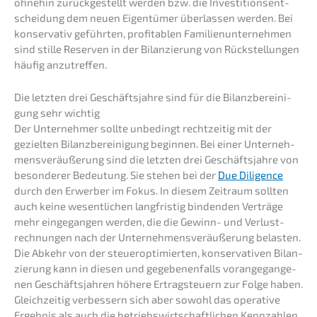
ohnehin zurück­ge­stellt werden bzw. die Inves­ti­ti­ons­ent­
schei­dung dem neuen Eigen­tü­mer überlas­sen werden. Bei
konser­va­tiv geführ­ten, profi­ta­blen Famili­en­un­ter­neh­men
sind stille Reser­ven in der Bilan­zie­rung von Rückstel­lun­gen
häufig anzutreffen.
Die letzten drei Geschäfts­jah­re sind für die Bilanz­be­rei­ni­
gung sehr wichtig
Der Unter­neh­mer sollte unbedingt recht­zei­tig mit der
geziel­ten Bilanz­be­rei­ni­gung begin­nen. Bei einer Unter­neh­
mens­ver­äu­ße­rung sind die letzten drei Geschäfts­jah­re von
beson­de­rer Bedeu­tung. Sie stehen bei der
Due Diligence
durch den Erwer­ber im Fokus. In diesem Zeitraum sollten
auch keine wesent­li­chen langfris­tig binden­den Verträ­ge
mehr einge­gan­gen werden, die die Gewinn- und Verlust­
rech­nun­gen nach der Unter­neh­mens­ver­äu­ße­rung belas­ten.
Die Abkehr von der steuer­op­ti­mier­ten, konser­va­ti­ven Bilan­
zie­rung kann in diesen und gegebe­nen­falls voran­ge­gan­ge­
nen Geschäfts­jah­ren höhere Ertrag­steu­ern zur Folge haben.
Gleich­zei­tig verbes­sern sich aber sowohl das opera­ti­ve
Ergeb­nis als auch die betriebs­wirt­schaft­li­chen Kennzah­len