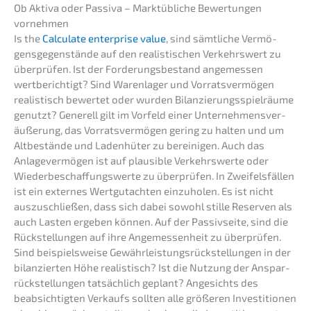
Ob Aktiva oder Passi­va – Markt­üb­li­che Bewer­tun­gen
vornehmen
Is the
Calcu­la­te enter­pri­se value
, sind sämtli­che Vermö­
gens­ge­gen­stän­de auf den realis­ti­schen Verkehrs­wert zu
überprü­fen. Ist der Forde­rungs­be­stand angemes­sen
wertbe­rich­tigt? Sind Waren­la­ger und Vorrats­ver­mö­gen
realis­tisch bewer­tet oder wurden Bilan­zie­rungs­spiel­räu­me
genutzt? Generell gilt im Vorfeld einer Unter­neh­mens­ver­
äu­ße­rung, das Vorrats­ver­mö­gen gering zu halten und um
Altbe­stän­de und Laden­hü­ter zu berei­ni­gen. Auch das
Anlage­ver­mö­gen ist auf plausi­ble Verkehrs­wer­te oder
Wieder­be­schaf­fungs­wer­te zu überprü­fen. In Zweifels­fäl­len
ist ein exter­nes Wertgut­ach­ten einzu­ho­len. Es ist nicht
auszu­schlie­ßen, dass sich dabei sowohl stille Reser­ven als
auch Lasten ergeben können. Auf der Passiv­sei­te, sind die
Rückstel­lun­gen auf ihre Angemes­sen­heit zu überprü­fen.
Sind beispiels­wei­se Gewähr­leis­tungs­rück­stel­lun­gen in der
bilan­zier­ten Höhe realis­tisch? Ist die Nutzung der Anspar­
rück­stel­lun­gen tatsäch­lich geplant? Angesichts des
beabsich­tig­ten Verkaufs sollten alle größe­ren Inves­ti­tio­nen