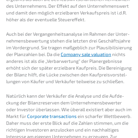
des Unter­neh­mens. Der Effekt auf den Unter­neh­mens­wert
und damit den möglich erziel­ba­ren Verkaufs­preis ist i.d.R.
höher als der eventu­el­le Steuereffekt.
Auch bei der Vergan­gen­heits­ana­ly­se im Rahmen der Unter­
neh­mens­be­wer­tung stehen die letzten drei Geschäfts­jah­re
im Vorder­grund. Sie tragen maßgeb­lich zur Plausi­bi­li­sie­rung
der Planzah­len bei. Da die
Compa­ny sale valua­ti­on
nichts
anderes ist als die „Verbar­wer­tung“ der Planer­geb­nis­se
erhöht sich der später erziel­ba­re Kaufpreis. Die Berei­ni­gung
der Bilanz hilft, die Lücke zwischen den Kaufpreis­vor­stel­
lun­gen von Käufer und Verkäu­fer teilwei­se zu schließen.
Natür­lich kann der Verkäu­fer die Analy­se und die Aufde­
ckung der Bilanz­re­ser­ven dem Unter­neh­mens­be­wer­ter
oder Inves­tor überlas­sen. Wie überall existiert aber auch im
Markt für
Corpo­ra­te transac­tions
ein schar­fer Wettbe­werb.
Daher muss der erste Blick auf die Zahlen stimmen, um die
richti­gen Inves­to­ren anzulo­cken und ein nachhal­ti­ges
Inter­es­se am eigenen Unter­neh­men zu erzeu­gen. Zur