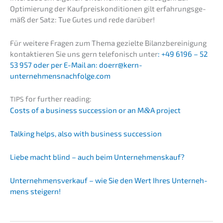
Optimie­rung der Kaufpreis­kon­di­tio­nen gilt erfah­rungs­ge­
mäß der Satz: Tue Gutes und rede darüber!
Für weite­re Fragen zum Thema geziel­te Bilanz­be­rei­ni­gung
kontak­tie­ren Sie uns gern telefo­nisch unter
: +49 6196 – 52
53 957 oder per E-Mail an: doerr@kern-
unternehmensnachfolge.com
for further reading:
TIPS
Costs of a business succes­si­on or an M
&
A project
Talking helps, also with business succes­si­on
Liebe macht blind – auch beim Unternehmenskauf?
Unter­nehmens­verkauf – wie Sie den Wert Ihres Unter­neh­
mens steigern!