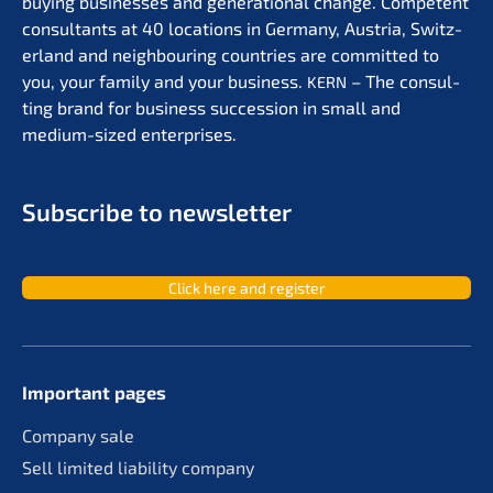
buying businesses and genera­tio­nal change. Compe­tent
consul­tants at 40 locati­ons in Germa­ny, Austria, Switz­
er­land and neigh­bou­ring count­ries are commit­ted to
you, your family and your business.
– The consul­
KERN
ting brand for business succes­si­on in small and
medium-sized enterprises.
Subscri­be to newsletter
Click here and register
Important pages
Compa­ny sale
Sell limit­ed liabi­li­ty company