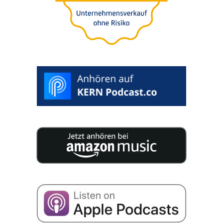
der Unter­neh­mens-bewer­
tung für Käufer oder
Verkäufer
>
SELECT
DESIRED
DATE