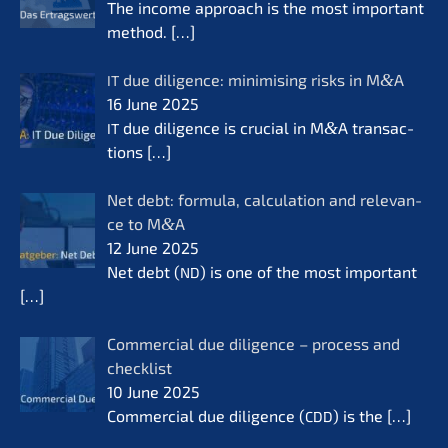
The income approach is the most important
method.
[…]
due diligence: minimi­sing risks in M
&
A
IT
16 June 2025
due diligence is crucial in M
&
A transac­
IT
tions
[…]
Net debt: formu­la, calcu­la­ti­on and relevan­
ce to M
&
A
12 June 2025
Net debt (
) is one of the most important
ND
[…]
Commer­cial due diligence – process and
check­list
10 June 2025
Commer­cial due diligence (
) is the
[…]
CDD