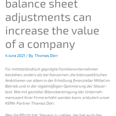
balan­ce sheet
adjus­t­ments can
increase the value
of a company
4 June 2021
/ By
Thomas Dörr
Für mittel­stän­disch gepräg­te Famili­en­un­ter­neh­men
bestehen, anders als bei Konzer­nen, die bilanz­po­li­ti­schen
Ambitio­nen vor allem in der Erhal­tung finan­zi­el­ler Mittel im
Betrieb und in der regel­mä­ßi­gen Optimie­rung der Steuer­
last.
Wie mit geziel­ter Bilanz­be­rei­ni­gung der Unter­neh­
mens­wert Ihrer Firma erhöht werden kann, erläu­tert unser
KERN-Partner Thomas Dörr.
„
Wer die Pflicht hat, Steuern zu zahlen, der hat auch das