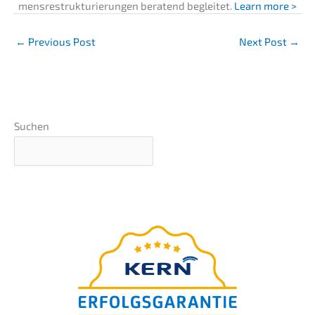
mens­re­struk­tu­rie­run­gen beratend beglei­tet.
Learn more >
←
Previous Post
Next Post
→
Suchen
webinar
–präsen­tiert von Nils
FREE
Koerber
Die 7 teuers­ten Fehler bei