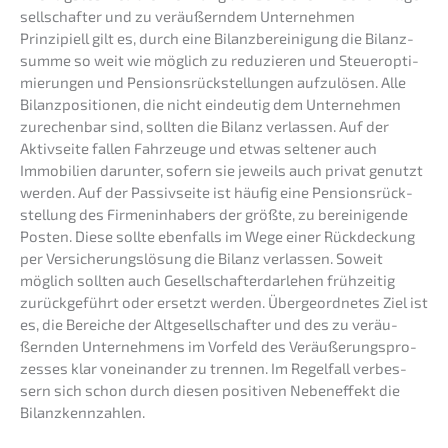
sell­schaf­ter und zu veräu­ßern­dem Unternehmen
Prinzi­pi­ell gilt es, durch eine Bilanz­be­rei­ni­gung die Bilanz­
sum­me so weit wie möglich zu reduzie­ren und Steuer­op­ti­
mie­run­gen und Pensi­ons­rück­stel­lun­gen aufzu­lö­sen. Alle
Bilanz­po­si­tio­nen, die nicht eindeu­tig dem Unter­neh­men
zurechen­bar sind, sollten die Bilanz verlas­sen. Auf der
Aktiv­sei­te fallen Fahrzeu­ge und etwas selte­ner auch
Immobi­li­en darun­ter, sofern sie jeweils auch privat genutzt
werden. Auf der Passiv­sei­te ist häufig eine Pensi­ons­rück­
stel­lung des Firmen­in­ha­bers der größte, zu berei­ni­gen­de
Posten. Diese sollte ebenfalls im Wege einer Rückde­ckung
per Versi­che­rungs­lö­sung die Bilanz verlas­sen. Soweit
möglich sollten auch Gesell­schaf­ter­dar­le­hen frühzei­tig
zurück­ge­führt oder ersetzt werden. Überge­ord­ne­tes Ziel ist
es, die Berei­che der Altge­sell­schaf­ter und des zu veräu­
ßern­den Unter­neh­mens im Vorfeld des Veräu­ße­rungs­pro­
zes­ses klar vonein­an­der zu trennen. Im Regel­fall verbes­
sern sich schon durch diesen positi­ven Neben­ef­fekt die
Bilanzkennzahlen.