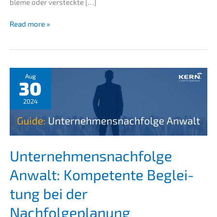
ble­me oder versteckte […]
IT
Read more »
due
diligence:
minimi­
sing
risks
Aug
30
in
M
&
A
2024
Unternehmens­nachfolge
Anwalt: Kompe­ten­te Beglei­
tung bei der
Nachfolgeplanung