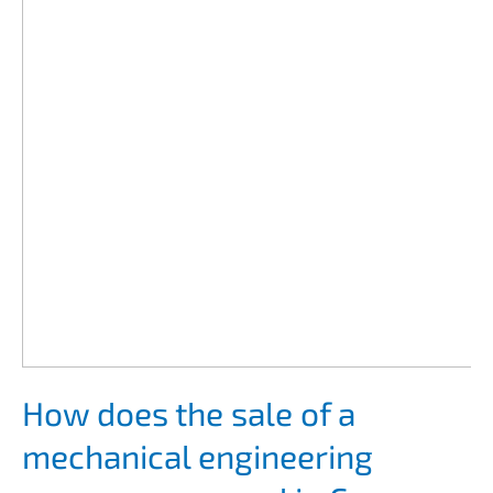
How does the sale of a
mecha­ni­cal enginee­ring