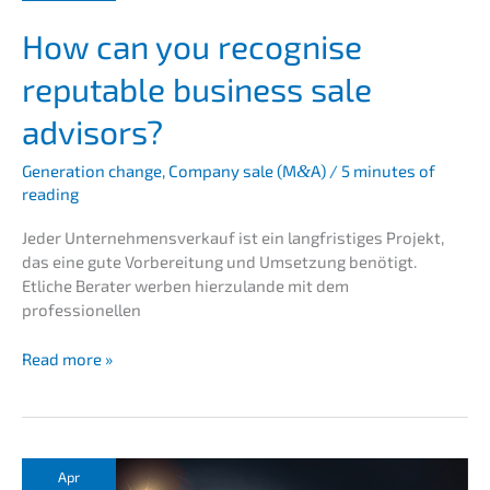
Bewer­
How can you recog­ni­se
tun­
gen
reputa­ble business sale
verhin­
dern
advisors?
Nachfol­
gen
Genera­ti­on change
,
Compa­ny sale (M
&
A)
/
5 minutes of
reading
Jeder Unter­nehmens­verkauf ist ein langfris­ti­ges Projekt,
das eine gute Vorbe­rei­tung und Umset­zung benötigt.
Etliche Berater werben hierzu­lan­de mit dem
professionellen
How
Read more »
can
you
recog­
ni­
se
Apr