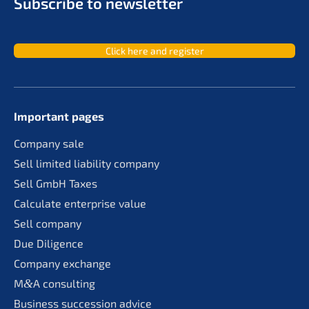
Subscri­be to newsletter
Click here and register
Important pages
Compa­ny sale
Sell limit­ed liabi­li­ty company
Sell GmbH Taxes
Calcu­la­te enter­pri­se value
Sell compa­ny
Due Diligence
Compa­ny exchange
M
&
A consul­ting
Business succes­si­on advice