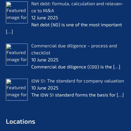
Net debt: formu­la, calcu­la­ti­on and relevan­
ce to M
&
A
12 June 2025
Net debt (
) is one of the most important
ND
[…]
Commer­cial due diligence – process and
check­list
10 June 2025
Commer­cial due diligence (
) is the
[…]
CDD
: The standard for compa­ny valua­ti­on
IDW
S1
10 June 2025
The
standard forms the basis for
[…]
IDW
S1
Locati­ons