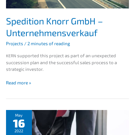
Spedi­ti­on Knorr GmbH –
Unternehmensverkauf
Projects
/
2 minutes of reading
support­ed this project as part of an unexpec­ted
KERN
succes­si­on plan and the successful sales process to a
strate­gic investor.
Spedi­
Read more »
ti­
on
Knorr
GmbH
–
May
16
Unter­
nehmens­
2022