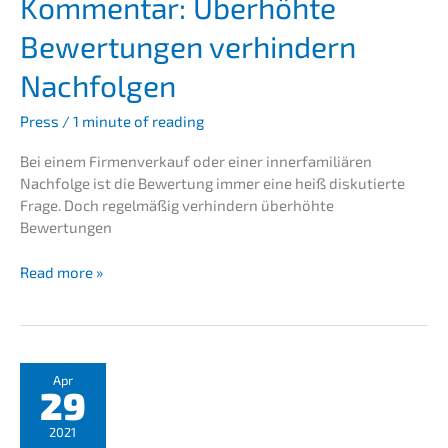
Kommen­tar: Überhöh­te
Bewer­tun­gen verhin­dern
Nachfolgen
Press
/
1 minute of reading
Bei einem Firmen­ver­kauf oder einer inner­fa­mi­liä­ren
Nachfol­ge ist die Bewer­tung immer eine heiß disku­tier­te
Frage. Doch regel­mä­ßig verhin­dern überhöh­te
Bewertungen
Credit­
Read more »
re­
form
Magazin
–
Kommen­
Apr
29
tar:
Überhöh­
2021
te