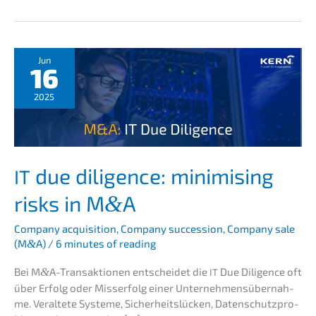
Jun
16
2025
due diligence: minimi­sing
IT
risks in M
A
&
Compa­ny acqui­si­ti­on
,
Compa­ny succes­si­on
,
Compa­ny sale
(M
&
A)
/
6 minutes of reading
Bei M
&
A-Transaktionen entschei­det die
Due Diligence oft
IT
über Erfolg oder Misserfolg einer Unter­neh­mens­über­nah­
me. Veral­te­te Syste­me, Sicher­heits­lü­cken, Daten­schutz­pro­