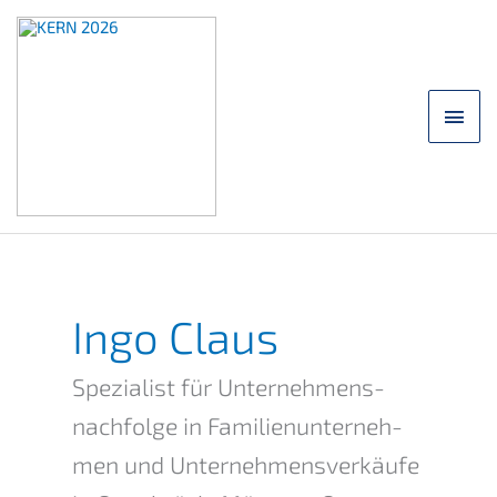
Skip
to
content
main
men
Ingo Claus
Spezia­list für Unternehmens­
nachfolge in Famili­en­un­ter­neh­
men und Unter­neh­mens­ver­käu­fe