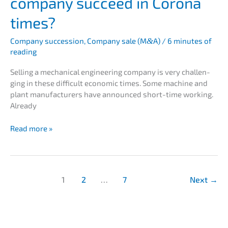
compa­ny succeed in Corona
times?
Compa­ny succes­si­on
,
Compa­ny sale (M
&
A)
/
6 minutes of
reading
Selling a mecha­ni­cal enginee­ring compa­ny is very challen­
ging in these diffi­cult econo­mic times. Some machi­ne and
plant manufac­tu­r­ers have announ­ced short-time working.
Already
How
Read more »
does
the
sale
of
1
2
…
7
Next
→
a
mecha­
ni­
cal