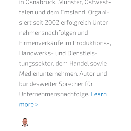
in Osnabrück, Münster, Ostwest­
fa­len und dem Emsland. Organi­
siert seit 2002 erfolg­reich Unter­
neh­mens­nach­fol­gen und
Firmen­ver­käu­fe im Produk­ti­ons-,
Handwerks- und Dienst­leis­
tungs­sek­tor, dem Handel sowie
Medien­un­ter­neh­men. Autor und
bundes­wei­ter Sprecher für
Unternehmens­nachfolge.
Learn
more >