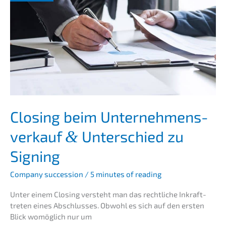
verkauf
Closing beim Unter­nehmens­
verkauf
Unter­schied zu
&
Signing
Compa­ny succes­si­on
/
5 minutes of reading
Unter einem Closing versteht man das recht­li­che Inkraft­
tre­ten eines Abschlus­ses. Obwohl es sich auf den ersten
Blick womög­lich nur um