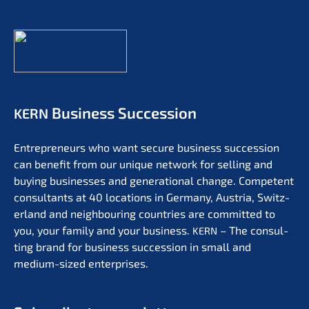
Business Succession
KERN
Entre­pre­neurs who want secure business succes­si­on
can benefit from our unique network for selling and
buying businesses and genera­tio­nal change. Compe­tent
consul­tants at 40 locati­ons in Germa­ny, Austria, Switz­
er­land and neigh­bou­ring count­ries are commit­ted to
you, your family and your business.
– The consul­
KERN
ting brand for business succes­si­on in small and
medium-sized enterprises.