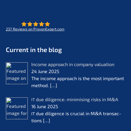
237
Reviews on ProvenExpert.com
- Future for lifeworks
KERN
Current in the blog
Income approach in compa­ny valua­ti­on
24 June 2025
The income approach is the most important
method.
[…]
due diligence: minimi­sing risks in M
&
A
IT
16 June 2025
due diligence is crucial in M
&
A transac­
IT
tions
[…]