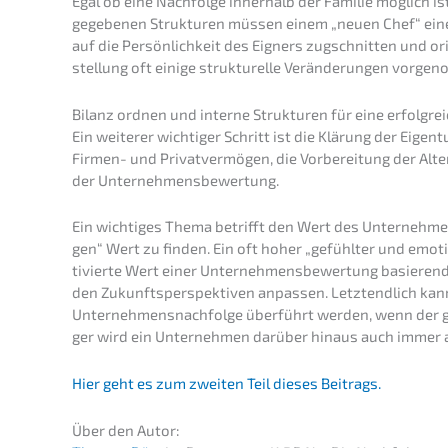
Egal ob eine Nachfol­ge inner­halb der Familie möglich i
gegebe­nen Struk­tu­ren müssen einem „neuen Chef“ eine 
auf die Persön­lich­keit des Eigners zugschnit­ten und or
stel­lung oft einige struk­tu­rel­le Verän­de­run­gen vorg
Bilanz ordnen und inter­ne Struk­tu­ren für eine erfolg­re
Ein weite­rer wichti­ger Schritt ist die Klärung der Eigen
Firmen- und Privat­ver­mö­gen, die Vorbe­rei­tung der Alte
der Unternehmensbewertung.
Ein wichti­ges Thema betrifft den Wert des Unter­neh­mens
gen“ Wert zu finden. Ein oft hoher „gefühl­ter und emoti
ti­vier­te Wert einer Unter­neh­mens­be­wer­tung basie­rend
den Zukunfts­per­spek­ti­ven anpas­sen. Letzt­end­lich kan
Unternehmens­nachfolge überführt werden, wenn der gefor­
ger wird ein Unter­neh­men darüber hinaus auch immer au
Hier geht es zum zweiten Teil dieses Beitrags.
Über den Autor: