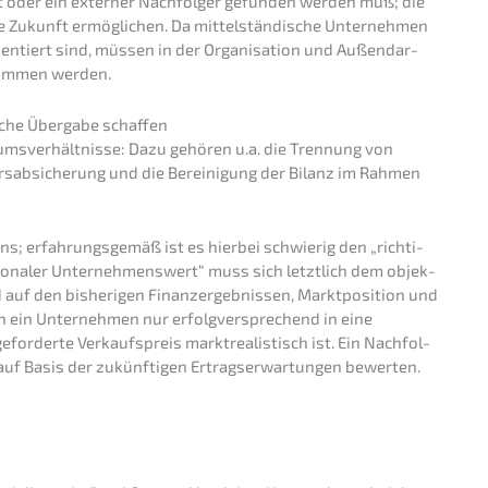
st oder ein exter­ner Nachfol­ger gefun­den werden muß; die
Zukunft ermög­li­chen. Da mittel­stän­di­sche Unter­neh­men
ien­tiert sind, müssen in der Organi­sa­ti­on und Außen­dar­
e­nom­men werden.
i­che Überga­be schaffen
­tums­ver­hält­nis­se: Dazu gehören u.a. die Trennung von
rs­ab­si­che­rung und die Berei­ni­gung der Bilanz im Rahmen
; erfah­rungs­ge­mäß ist es hierbei schwie­rig den „richti­
o­na­ler Unter­neh­mens­wert“ muss sich letzt­lich dem objek­
 auf den bishe­ri­gen Finanz­ergeb­nis­sen, Markt­po­si­ti­on und
n ein Unter­neh­men nur erfolg­ver­spre­chend in eine
der­te Verkaufs­preis markt­rea­lis­tisch ist. Ein Nachfol­
f Basis der zukünf­ti­gen Ertrags­er­war­tun­gen bewerten.