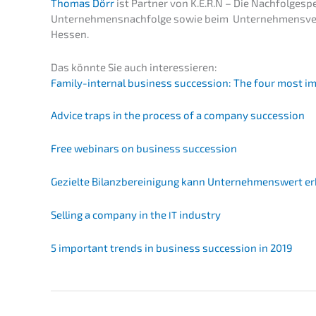
Thomas Dörr
ist Partner von K.E.R.N – Die Nachfolge­spe
Unternehmens­nachfolge sowie beim Unter­nehmens­verk
Hessen.
Das könnte Sie auch interessieren:
Family-inter­nal business succes­si­on: The four most 
Advice traps in the process of a compa­ny succession
Free webinars on business succession
Geziel­te Bilanz­be­rei­ni­gung kann Unter­neh­mens­wert 
Selling a compa­ny in the
industry
IT
5 important trends in business succes­si­on in 2019