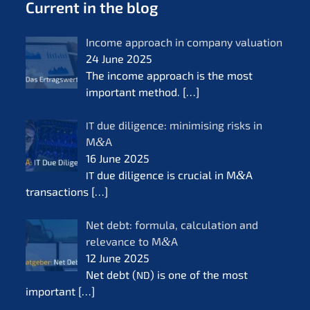
Current in the blog
Income approach in compa­ny valua­ti­on
24 June 2025
The income approach is the most
important method.
[…]
due diligence: minimi­sing risks in
IT
M
&
A
16 June 2025
due diligence is crucial in M
&
A
IT
transac­tions
[…]
Net debt: formu­la, calcu­la­ti­on and
relevan­ce to M
&
A
12 June 2025
Net debt (
) is one of the most
ND
important
[…]