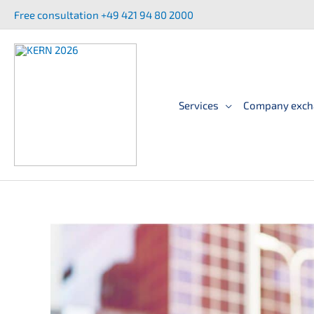
Skip
Free consul­ta­ti­on +49 421 94 80 2000
to
content
Services
Company exch