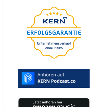
The
ultima­te guide
for your compa­ny
succession
25 experts publish 200 pages of
concen­tra­ted knowledge for your