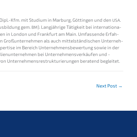
Dipl.-Kfm. mit Studi­um in Marburg, Göttin­gen und den
.
USA
(Ausbil­dung gem.
). Langjäh­ri­ge Tätig­keit bei inter­na­tio­na­
BM
men in London und Frank­furt am Main. Umfas­sen­de Erfah­
Großun­ter­neh­men als auch mittel­stän­di­schen Unter­neh­
per­ti­se im Bereich Unter­neh­mens­be­wer­tung sowie in der
i­en­un­ter­neh­men bei Unter­neh­mens­ver­käu­fen und -
n Unter­neh­mens­re­struk­tu­rie­run­gen beratend beglei­tet.
Next Post
→