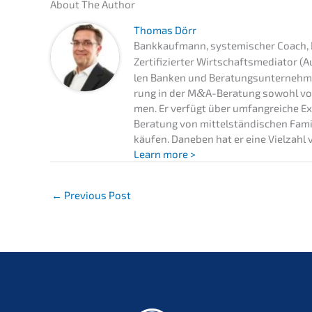
About The Author
Thomas Dörr
Bankkauf­mann, syste­mi­scher Coach, 
Zerti­fi­zier­ter Wirtschafts­me­dia­tor 
len Banken und Beratungs­un­ter­neh­
rung in der M
&
A-Beratung sowohl von 
men. Er verfügt über umfang­rei­che Ex
Beratung von mittel­stän­di­schen Famil
käufen. Daneben hat er eine Vielzahl vo
Learn more >
←
Previous Post