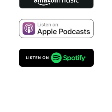
compa­ny succession.
I consent to the storage of my
data for the purpo­se of recei­ving
emails about business succes­si­
on in accordance with
Priva­cy
policy
to.
REQUEST FREE OF
CHARGE!