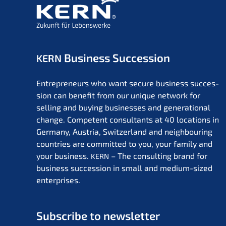
Business Succession
KERN
Entre­pre­neurs who want secure business succes­
si­on can benefit from our unique network for
selling and buying businesses and genera­tio­nal
change. Compe­tent consul­tants at 40 locati­ons in
Germa­ny, Austria, Switz­er­land and neigh­bou­ring
count­ries are commit­ted to you, your family and
your business.
– The consul­ting brand for
KERN
business succes­si­on in small and medium-sized
enterprises.
Subscri­be to newsletter