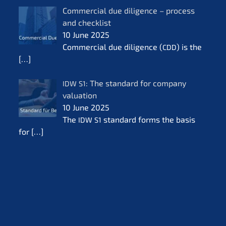
Commer­cial due diligence – process
and check­list
10 June 2025
Commer­cial due diligence (
) is the
CDD
[…]
: The standard for compa­ny
IDW
S1
valua­ti­on
10 June 2025
The
standard forms the basis
IDW
S1
for
[…]