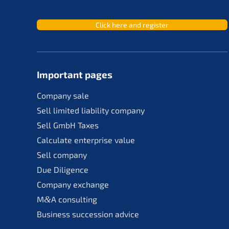
Click here and register
Important pages
Compa­ny sale
Sell limit­ed liabi­li­ty company
Sell GmbH Taxes
Calcu­la­te enter­pri­se value
Sell compa­ny
Due Diligence
Compa­ny exchange
M
&
A consul­ting
Business succes­si­on advice