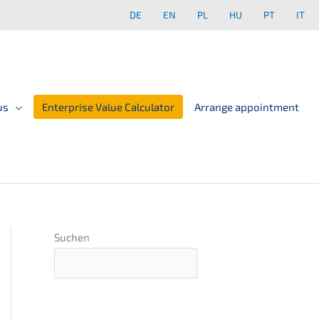
DE
EN
PL
HU
PT
IT
us
Enterprise Value Calculator
Arrange appointment
Suchen