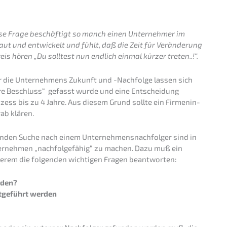
se Frage beschäf­tigt so manch einen Unter­neh­mer im
baut und entwi­ckelt und fühlt, daß die Zeit für Verän­de­rung
is hören „Du solltest nun endlich einmal kürzer treten..!“.
r die Unter­neh­mens Zukunft und -Nachfol­ge lassen sich
re Beschluss“ gefasst wurde und eine Entschei­dung
o­zess bis zu 4 Jahre. Aus diesem Grund sollte ein Firmen­in­
ab klären.
n­den Suche nach einem Unter­neh­mens­nach­fol­ger sind in
er­neh­men „nachfol­ge­fä­hig“ zu machen. Dazu muß ein
erem die folgen­den wichti­gen Fragen beantworten:
rden?
rtge­führt werden