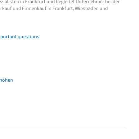
zialisten in Frank­furt und beglei­tet Unter­neh­mer bei der
auf und Firmen­kauf in Frank­furt, Wiesba­den und
important questions
erhöhen