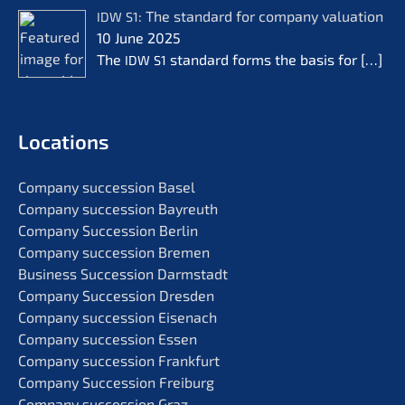
: The standard for compa­ny valua­ti­on
IDW
S1
10 June 2025
The
standard forms the basis for
[…]
IDW
S1
Locati­ons
Compa­ny succes­si­on Basel
Compa­ny succes­si­on Bayreuth
Compa­ny Succes­si­on Berlin
Compa­ny succes­si­on Bremen
Business Succes­si­on Darmstadt
Compa­ny Succes­si­on Dresden
Compa­ny succes­si­on Eisenach
Compa­ny succes­si­on Essen
Compa­ny succes­si­on Frankfurt
Compa­ny Succes­si­on Freiburg
Compa­ny succes­si­on Graz