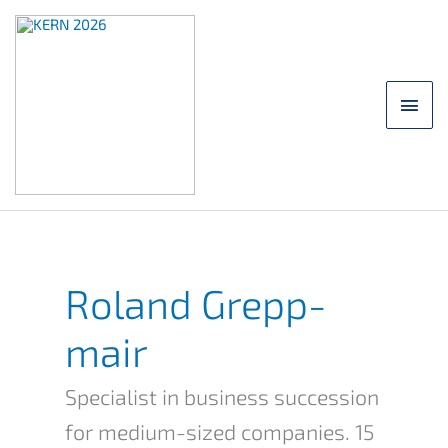
Skip
to
content
main
men
Roland Grepp­
mair
Specia­list in business succes­si­on
for medium-sized compa­nies. 15