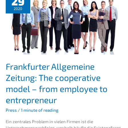
29
out:
When
2020
employees
become
owners
Frank­fur­ter Allge­mei­ne
Zeitung: The coope­ra­ti­ve
model – from employee to
entrepreneur
Press
/
1 minute of reading
Ein zentra­les Problem in vielen Firmen ist die
Unternehmens­nachfolge, weshalb häufig die Existenz­fra­ge