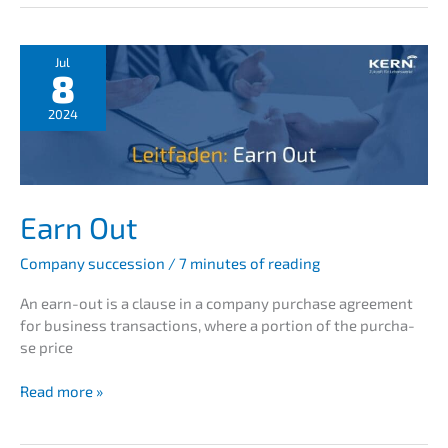
sized
compa­
ny:
Jul
8
success
factors,
2024
common
mista­
kes
and
practi­
Earn Out
cal
tips
Compa­ny succes­si­on
/
7 minutes of reading
An earn-out is a clause in a compa­ny purcha­se agree­ment
for business transac­tions, where a porti­on of the purcha­
se price
Earn
Read more »
Out