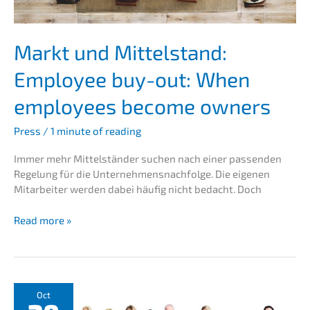
Markt und Mittel­stand:
Employee buy-out: When
employees become owners
Press
/
1 minute of reading
Immer mehr Mittel­stän­der suchen nach einer passen­den
Regelung für die Unternehmens­nachfolge. Die eigenen
Mitar­bei­ter werden dabei häufig nicht bedacht. Doch
Markt
Read more »
und
Mittel­
stand:
Employee
buy-
Oct