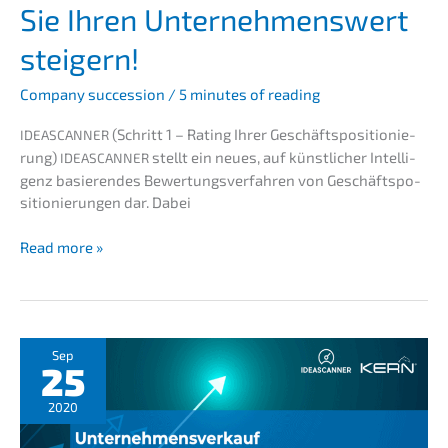
Sie Ihren Unter­neh­mens­wert
pre­
neur
steigern!
Compa­ny succes­si­on
/
5 minutes of reading
(Schritt 1 – Rating Ihrer Geschäfts­po­si­tio­nie­
IDEASCANNER
rung)
stellt ein neues, auf künst­li­cher Intel­li­
IDEASCANNER
genz basie­ren­des Bewer­tungs­ver­fah­ren von Geschäfts­po­
si­tio­nie­run­gen dar. Dabei
Unter­
Read more »
nehmens­
verkauf
–
Wie
Sie
Sep
25
Ihren
Unter­
2020
neh­
mens­