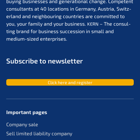
buying businesses and genera­tio­nal change. Compe­tent
consul­tants at 40 locati­ons in Germa­ny, Austria, Switz­
er­land and neigh­bou­ring count­ries are commit­ted to
you, your family and your business.
– The consul­
KERN
ting brand for business succes­si­on in small and
medium-sized enterprises.
Subscri­be to newsletter
Click here and register
Important pages
Compa­ny sale
Sell limit­ed liabi­li­ty company