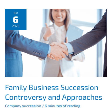
Jun
6
2023
Family Business Succes­si­on
Contro­ver­sy and Approaches
Compa­ny succes­si­on
/
6 minutes of reading