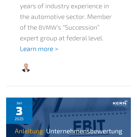
years of indus­try experi­ence in
the automo­ti­ve sector. Member
of the
’s “Succes­si­on”
BVMW
expert group at federal level.
Learn more >
Jan
3
2025