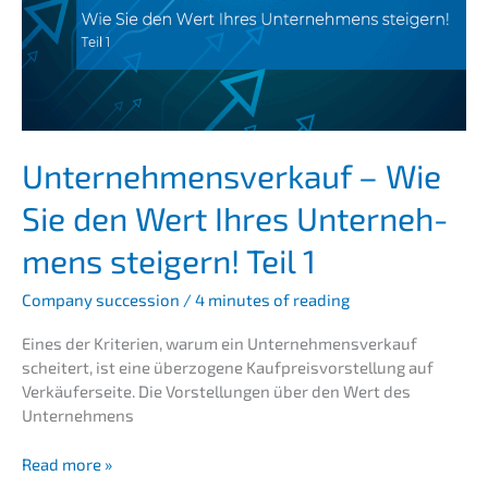
wert
steigern!
Unter­nehmens­verkauf – Wie
Sie den Wert Ihres Unter­neh­
mens steigern! Teil 1
Compa­ny succes­si­on
/
4 minutes of reading
Eines der Krite­ri­en, warum ein Unter­nehmens­verkauf
schei­tert, ist eine überzo­ge­ne Kaufpreis­vor­stel­lung auf
Verkäu­fer­sei­te. Die Vorstel­lun­gen über den Wert des
Unternehmens
Unter­
Read more »
nehmens­