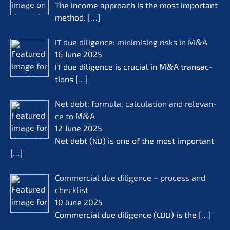
The income approach is the most important
method.
[…]
due diligence: minimi­sing risks in M
&
A
IT
16 June 2025
due diligence is crucial in M
&
A transac­
IT
tions
[…]
Net debt: formu­la, calcu­la­ti­on and relevan­
ce to M
&
A
12 June 2025
Net debt (
) is one of the most important
ND
[…]
Commer­cial due diligence – process and
check­list
10 June 2025
Commer­cial due diligence (
) is the
[…]
CDD