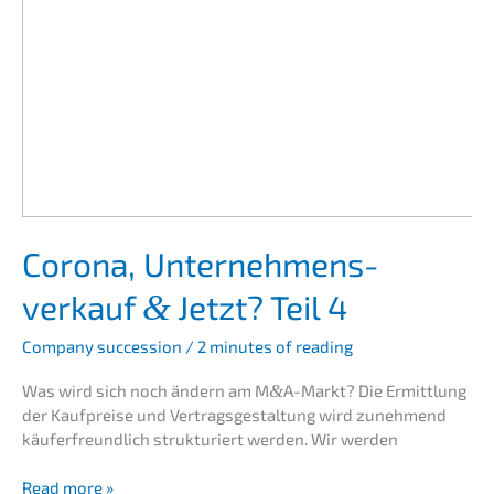
Corona, Unter­nehmens­
verkauf
Jetzt? Teil 4
&
Compa­ny succes­si­on
/
2 minutes of reading
Was wird sich noch ändern am M
&
A-Markt? Die Ermitt­lung
der Kaufprei­se und Vertrags­ge­stal­tung wird zuneh­mend
käufer­freund­lich struk­tu­riert werden. Wir werden
Corona,
Read more »