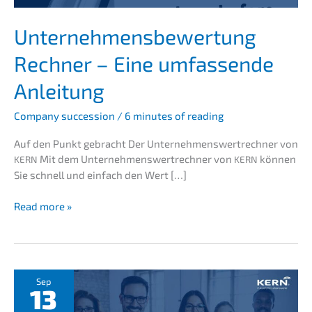
Unter­neh­mens­be­wer­tung
Rechner – Eine umfas­sen­de
Anleitung
Compa­ny succes­si­on
/
6 minutes of reading
Auf den Punkt gebracht Der Unter­neh­mens­wert­rech­ner von
Mit dem Unter­neh­mens­wert­rech­ner von
können
KERN
KERN
Sie schnell und einfach den Wert […]
Unter­
Read more »
neh­
mens­
be­
wer­
tung
Sep
13
Rechner