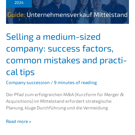
–
2024
Eine
umfas­
sen­
de
Anlei­
Selling a medium-sized
tung
compa­ny: success factors,
common mista­kes and practi­
cal tips
Compa­ny succes­si­on
/
9 minutes of reading
Der Pfad zum erfolg­rei­chen M
&
A (Kurzform für Merger
&
Acqui­si­ti­ons) im Mittel­stand erfor­dert strate­gi­sche
Planung, kluge Durch­füh­rung und die Vermeidung
Selling
Read more »
a
medium-