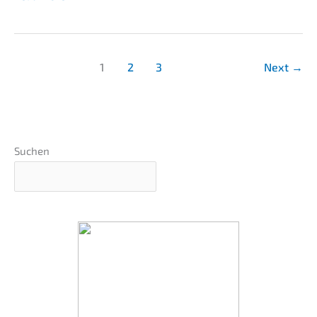
Unter­
nehmens­
verkauf
&
1
2
3
Next
→
Jetzt?
Teil
4
Suchen