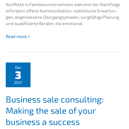
Konflik­te in Famili­en­un­ter­neh­men während der Nachfol­ge
erfor­dern offene Kommu­ni­ka­ti­on, realis­ti­sche Erwar­tun­
gen, angemes­se­ne Übergangs­pha­sen, sorgfäl­ti­ge Planung
und quali­fi­zier­te Berater, die emotional
Family
Read more »
Business
Succes­
si­
on
Contro­
Dec
3
ver­
sy
2021
and
Approa­
Business sale consul­ting:
ches
Making the sale of your
business a success