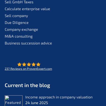
Sell GmbH Taxes
Calcu­la­te enter­pri­se value
Sell compa­ny
Due Diligence
Compa­ny exchange
M
&
A consul­ting
Business succes­si­on advice
237
Reviews on ProvenExpert.com
- Future for lifeworks
KERN
Current in the blog
Income approach in compa­ny valua­ti­on
24 June 2025