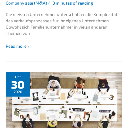
Compa­ny sale (M
&
A)
/
13 minutes of reading
Die meisten Unter­neh­mer unter­schät­zen die Komple­xi­tät
des Verkaufs­pro­zes­ses für Ihr eigenes Unter­neh­men.
Obwohl sich Famili­en­un­ter­neh­mer in vielen anderen
Themen von
Business
Read more »
sale
consul­
ting:
Making
the
Oct
30
sale
of
2020
your
business
a
success