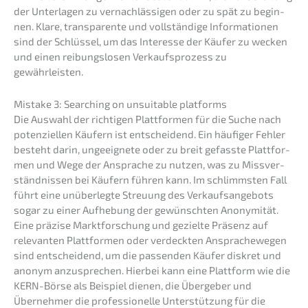
der Unter­la­gen zu vernach­läs­si­gen oder zu spät zu begin­
nen. Klare, trans­pa­ren­te und vollstän­di­ge Infor­ma­tio­nen
sind der Schlüs­sel, um das Inter­es­se der Käufer zu wecken
und einen reibungs­lo­sen Verkaufs­pro­zess zu
gewährleisten.
Mista­ke 3: Searching on unsui­ta­ble platforms
Die Auswahl der richti­gen Platt­for­men für die Suche nach
poten­zi­el­len Käufern ist entschei­dend. Ein häufi­ger Fehler
besteht darin, ungeeig­ne­te oder zu breit gefass­te Platt­for­
men und Wege der Anspra­che zu nutzen, was zu Missver­
ständ­nis­sen bei Käufern führen kann. Im schlimms­ten Fall
führt eine unüber­leg­te Streu­ung des Verkaufs­an­ge­bots
sogar zu einer Aufhe­bung der gewünsch­ten Anony­mi­tät.
Eine präzi­se Markt­for­schung und geziel­te Präsenz auf
relevan­ten Platt­for­men oder verdeck­ten Anspra­che­we­gen
sind entschei­dend, um die passen­den Käufer diskret und
anonym anzuspre­chen. Hierbei kann eine Platt­form wie die
KERN-Börse als Beispiel dienen, die Überge­ber und
Überneh­mer die profes­sio­nel­le Unter­stüt­zung für die