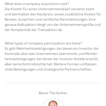
What does a compa­ny acqui­si­ti­on cost?
Die Kosten für einen Unter­nehmens­kauf variie­ren stark
und beinhal­ten den Kaufpreis, sowie zusätz­li­che Kosten für
Berater, Gutach­ten und recht­li­che Dienst­leis­tun­gen. Eine
genaue Kalku­la­ti­on hängt von der Unter­neh­mens­grö­ße und
der Komple­xi­tät der Trans­ak­ti­on ab.
What types of compa­ny parti­ci­pa­ti­on are there?
Es gibt Mehrheits­be­tei­li­gun­gen, bei denen ein Inves­tor die
Kontrol­le über das Unter­neh­men übernimmt, und Minder­
heits­be­tei­li­gun­gen, bei denen der Inves­tor Antei­le erwirbt,
aber keine Kontroll­rech­te hat. Weite­re Formen umfas­sen
stille Betei­li­gun­gen und strate­gi­sche Partnerschaften.
About The Author