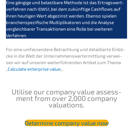
Eine gängi­ge und belast­ba­re Metho­de ist das Ertrags­wert­
ver­fah­ren nach
, bei dem zukünf­ti­ge Cashflows auf
IDWS1
ihren heuti­gen Wert abgezinst werden. Ebenso spielen
branchen­spe­zi­fi­sche Multi­pli­ka­to­ren und die Analy­se
vergleich­ba­rer Trans­ak­tio­nen eine Rolle bei weite­ren
Verfahren.
Für eine umfas­sen­de­re Betrach­tung und detail­lier­te Einbli­
cke in die Welt der Unter­neh­mens­wert­ermitt­lung verwei­
sen wir auf unseren weiter­füh­ren­den Artikel zum Thema
„
Calcu­la­te enter­pri­se value
„.
Utili­se our compa­ny value assess­
ment from over 2,000 compa­ny
valuations.
Deter­mi­ne compa­ny value now