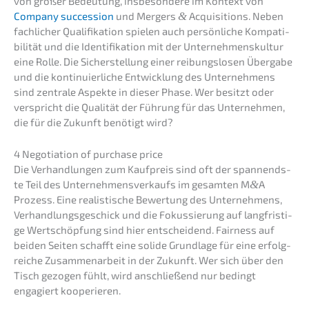
von großer Bedeu­tung, insbe­son­de­re im Kontext von
Compa­ny succes­si­on
und Mergers
&
Acqui­si­ti­ons. Neben
fachli­cher Quali­fi­ka­ti­on spielen auch persön­li­che Kompa­ti­
bi­li­tät und die Identi­fi­ka­ti­on mit der Unter­neh­mens­kul­tur
eine Rolle. Die Sicher­stel­lung einer reibungs­lo­sen Überga­be
und die konti­nu­ier­li­che Entwick­lung des Unter­neh­mens
sind zentra­le Aspek­te in dieser Phase. Wer besitzt oder
verspricht die Quali­tät der Führung für das Unter­neh­men,
die für die Zukunft benötigt wird?
4 Negotia­ti­on of purcha­se price
Die Verhand­lun­gen zum Kaufpreis sind oft der spannends­
te Teil des Unter­neh­mens­ver­kaufs im gesam­ten M
&
A
Prozess. Eine realis­ti­sche Bewer­tung des Unter­neh­mens,
Verhand­lungs­ge­schick und die Fokus­sie­rung auf langfris­ti­
ge Wertschöp­fung sind hier entschei­dend. Fairness auf
beiden Seiten schafft eine solide Grund­la­ge für eine erfolg­
rei­che Zusam­men­ar­beit in der Zukunft. Wer sich über den
Tisch gezogen fühlt, wird anschlie­ßend nur bedingt
engagiert kooperieren.