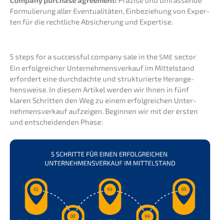
Formu­lie­rung aller Eventua­li­tä­ten, Einbe­zie­hung von Exper­
ten für die recht­li­che Absiche­rung und Expertise.
5 steps for a successful compa­ny sale in the
sector
SME
Ein erfolg­rei­cher Unter­nehmens­verkauf im Mittel­stand
erfor­dert eine durch­dach­te und struk­tu­rier­te Heran­ge­
hens­wei­se. In diesem Artikel werden wir Ihnen in fünf
klaren Schrit­ten den Weg zu einem erfolg­rei­chen Unter­
nehmens­verkauf aufzei­gen. Begin­nen wir mit der ersten
und entschei­den­den Phase: