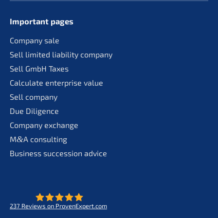
Important pages
Compa­ny sale
Sell limit­ed liabi­li­ty company
Sell GmbH Taxes
Calcu­la­te enter­pri­se value
Sell compa­ny
Due Diligence
Compa­ny exchange
M
&
A consul­ting
Business succes­si­on advice
237
Reviews on ProvenExpert.com