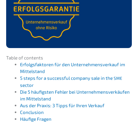
Table of contents
Erfolgs­fak­to­ren für den Unter­nehmens­verkauf im
Mittelstand
5 steps for a successful compa­ny sale in the
SME
sector
Die 5 häufigs­ten Fehler bei Unter­neh­mens­ver­käu­fen
im Mittelstand
Aus der Praxis: 3 Tipps für Ihren Verkauf
Conclu­si­on
Häufi­ge Fragen