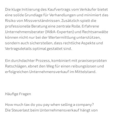
Die kluge Initi­ie­rung des Kaufver­trags vom Verkäu­fer bietet
eine solide Grund­la­ge für Verhand­lun­gen und minimiert das
Risiko von Missver­ständ­nis­sen. Zusätz­lich spielt die
profes­sio­nel­le Beratung eine zentra­le Rolle. Erfah­re­ne
Unter­neh­mens­be­ra­ter (M
&
A-Experten) und Rechts­an­wäl­te
können nicht nur bei der Wertermitt­lung unter­stüt­zen,
sondern auch sicher­stel­len, dass recht­li­che Aspek­te und
Vertrags­de­tails optimal gestal­tet sind.
Ein durch­dach­ter Prozess, kombi­niert mit praxis­er­prob­ten
Ratschlä­gen, ebnet den Weg für einen reibungs­lo­sen und
erfolg­rei­chen Unter­nehmens­verkauf im Mittelstand.
Häufi­ge Fragen
How much tax do you pay when selling a company?
Die Steuer­last beim Unter­nehmens­verkauf hängt von