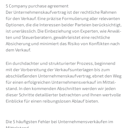
5 Compa­ny purcha­se agreement
Der Unter­neh­mens­kauf­ver­trag ist der recht­li­che Rahmen
für den Verkauf. Eine präzi­se Formu­lie­rung aller relevan­ten
Optio­nen, die die Inter­es­sen beider Partei­en berück­sich­tigt,
ist unerläss­lich. Die Einbe­zie­hung von Exper­ten, wie Anwäl­
ten und Steuer­be­ra­tern, gewähr­leis­tet eine recht­li­che
Absiche­rung und minimiert das Risiko von Konflik­ten nach
dem Verkauf.
Ein durch­dach­ter und struk­tu­rier­ter Prozess, begin­nend
mit der Vorbe­rei­tung der Verkaufs­un­ter­la­gen bis zum
abschlie­ßen­den Unter­neh­mens­kauf­ver­trag, ebnet den Weg
für einen erfolg­rei­chen Unter­nehmens­verkauf im Mittel­
stand. In den kommen­den Abschnit­ten werden wir jeden
dieser Schrit­te detail­lier­ter betrach­ten und Ihnen wertvol­le
Einbli­cke für einen reibungs­lo­sen Ablauf bieten.
Die 5 häufigs­ten Fehler bei Unter­neh­mens­ver­käu­fen im
Mittelstand