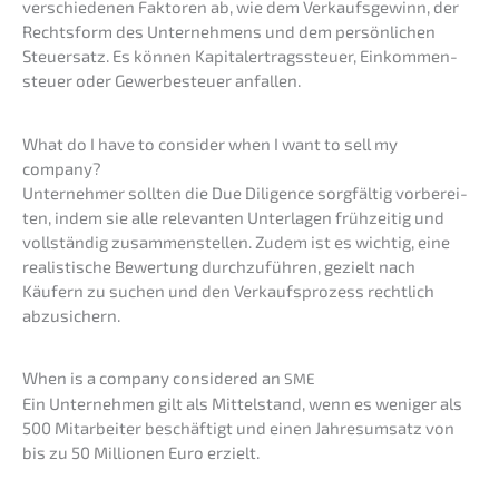
verschie­de­nen Fakto­ren ab, wie dem Verkaufs­ge­winn, der
Rechts­form des Unter­neh­mens und dem persön­li­chen
Steuer­satz. Es können Kapital­ertrags­steu­er, Einkom­men­
steu­er oder Gewer­be­steu­er anfallen.
What do I have to consider when I want to sell my
company?
Unter­neh­mer sollten die Due Diligence sorgfäl­tig vorbe­rei­
ten, indem sie alle relevan­ten Unter­la­gen frühzei­tig und
vollstän­dig zusam­men­stel­len. Zudem ist es wichtig, eine
realis­ti­sche Bewer­tung durch­zu­füh­ren, gezielt nach
Käufern zu suchen und den Verkaufs­pro­zess recht­lich
abzusichern.
When is a compa­ny conside­red an
SME
Ein Unter­neh­men gilt als Mittel­stand, wenn es weniger als
500 Mitar­bei­ter beschäf­tigt und einen Jahres­um­satz von
bis zu 50 Millio­nen Euro erzielt.