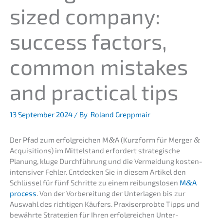
sized compa­ny:
success factors,
common mista­kes
and practi­cal tips
13 Septem­ber 2024
/ By
Roland Greppmair
Der Pfad zum erfolg­rei­chen M
&
A (Kurzform für Merger
&
Acqui­si­ti­ons) im Mittel­stand erfor­dert strate­gi­sche
Planung, kluge Durch­füh­rung und die Vermei­dung kosten­
in­ten­si­ver Fehler. Entde­cken Sie in diesem Artikel den
Schlüs­sel für fünf Schrit­te zu einem reibungs­lo­sen
M
&
A
process
. Von der Vorbe­rei­tung der Unter­la­gen bis zur
Auswahl des richti­gen Käufers. Praxis­er­prob­te Tipps und
bewähr­te Strate­gien für Ihren erfolg­rei­chen Unter­