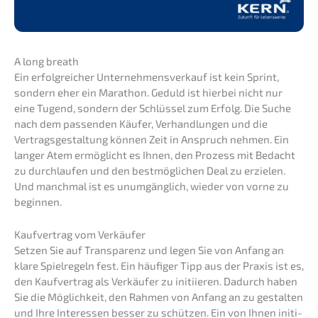
A long breath
Ein erfolg­rei­cher Unter­nehmens­verkauf ist kein Sprint,
sondern eher ein Marathon. Geduld ist hierbei nicht nur
eine Tugend, sondern der Schlüs­sel zum Erfolg. Die Suche
nach dem passen­den Käufer, Verhand­lun­gen und die
Vertrags­ge­stal­tung können Zeit in Anspruch nehmen. Ein
langer Atem ermög­licht es Ihnen, den Prozess mit Bedacht
zu durch­lau­fen und den bestmög­li­chen Deal zu erzie­len.
Und manch­mal ist es unumgäng­lich, wieder von vorne zu
beginnen.
Kaufver­trag vom Verkäufer
Setzen Sie auf Trans­pa­renz und legen Sie von Anfang an
klare Spiel­re­geln fest. Ein häufi­ger Tipp aus der Praxis ist es,
den Kaufver­trag als Verkäu­fer zu initi­ie­ren. Dadurch haben
Sie die Möglich­keit, den Rahmen von Anfang an zu gestal­ten
und Ihre Inter­es­sen besser zu schüt­zen. Ein von Ihnen initi­