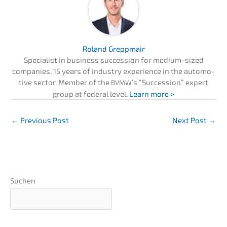
Roland Grepp­mair
Specia­list in business succes­si­on for medium-sized
compa­nies. 15 years of indus­try experi­ence in the automo­
ti­ve sector. Member of the
’s “Succes­si­on” expert
BVMW
group at federal level.
Learn more >
←
Previous Post
Next Post
→
Suchen