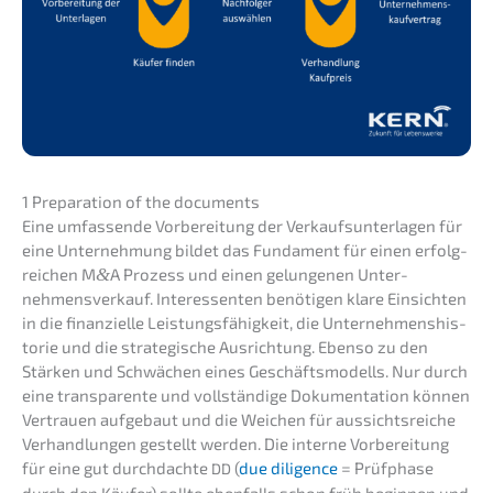
1 Prepa­ra­ti­on of the documents
Eine umfas­sen­de Vorbe­rei­tung der Verkaufs­un­ter­la­gen für
eine Unter­neh­mung bildet das Funda­ment für einen erfolg­
rei­chen M
&
A Prozess und einen gelun­ge­nen Unter­
nehmens­verkauf. Inter­es­sen­ten benöti­gen klare Einsich­ten
in die finan­zi­el­le Leistungs­fä­hig­keit, die Unter­neh­mens­his­
to­rie und die strate­gi­sche Ausrich­tung. Ebenso zu den
Stärken und Schwä­chen eines Geschäfts­mo­dells. Nur durch
eine trans­pa­ren­te und vollstän­di­ge Dokumen­ta­ti­on können
Vertrau­en aufge­baut und die Weichen für aussichts­rei­che
Verhand­lun­gen gestellt werden. Die inter­ne Vorbe­rei­tung
für eine gut durch­dach­te
(
due diligence
= Prüfpha­se
DD