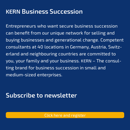
Business Succession
KERN
Entre­pre­neurs who want secure business succes­si­on
can benefit from our unique network for selling and
buying businesses and genera­tio­nal change. Compe­tent
consul­tants at 40 locati­ons in Germa­ny, Austria, Switz­
er­land and neigh­bou­ring count­ries are commit­ted to
you, your family and your business.
– The consul­
KERN
ting brand for business succes­si­on in small and
medium-sized enterprises.
Subscri­be to newsletter
Click here and register