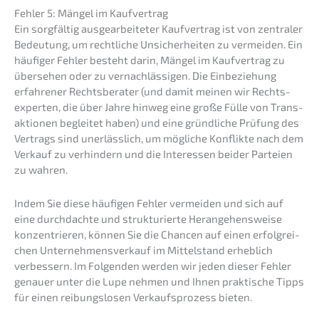
Fehler 5: Mängel im Kaufvertrag
Ein sorgfäl­tig ausge­ar­bei­te­ter Kaufver­trag ist von zentra­ler
Bedeu­tung, um recht­li­che Unsicher­hei­ten zu vermei­den. Ein
häufi­ger Fehler besteht darin, Mängel im Kaufver­trag zu
überse­hen oder zu vernach­läs­si­gen. Die Einbe­zie­hung
erfah­re­ner Rechts­be­ra­ter (und damit meinen wir Rechts­
exper­ten, die über Jahre hinweg eine große Fülle von Trans­
ak­tio­nen beglei­tet haben) und eine gründ­li­che Prüfung des
Vertrags sind unerläss­lich, um mögli­che Konflik­te nach dem
Verkauf zu verhin­dern und die Inter­es­sen beider Partei­en
zu wahren.
Indem Sie diese häufi­gen Fehler vermei­den und sich auf
eine durch­dach­te und struk­tu­rier­te Heran­ge­hens­wei­se
konzen­trie­ren, können Sie die Chancen auf einen erfolg­rei­
chen Unter­nehmens­verkauf im Mittel­stand erheb­lich
verbes­sern. Im Folgen­den werden wir jeden dieser Fehler
genau­er unter die Lupe nehmen und Ihnen prakti­sche Tipps
für einen reibungs­lo­sen Verkaufs­pro­zess bieten.