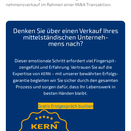
nehmens­verkauf im Rahmen einer M
&
A Transaktion.
Denken Sie über einen Verkauf Ihres
mittel­stän­di­schen Unter­neh­
mens nach?
Dieser emotio­na­le Schritt erfor­dert viel Finger­spit­
zen­ge­fühl und Erfah­rung. Vertrau­en Sie auf die
Exper­ti­se von
– mit unserer bewähr­ten Erfolgs­
KERN
ga­ran­tie beglei­ten wir Sie sicher durch den gesam­ten
Prozess und sorgen dafür, dass Ihr Lebens­werk in
besten Händen bleibt.
Gratis Erstge­spräch buchen