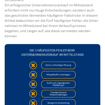
Ein erfolg­rei­cher Unter­nehmens­verkauf im Mittel­stand
erfor­dert nicht nur kluge Entschei­dun­gen, sondern auch
das geschick­te Vermei­den häufi­ge­rer Fallstri­cke. In diesem
Artikel beleuch­ten wir die fünf häufigs­ten Fehler, die Unter­
neh­men im Mittel­stand bei ihrem Verkaufs­pro­zess
begehen, und zeigen auf, wie diese vermie­den werden
können