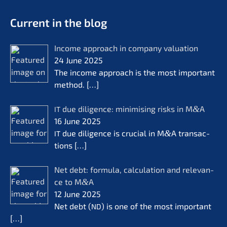
- Future for lifeworks
KERN
Current in the blog
Income approach in compa­ny valua­ti­on
24 June 2025
The income approach is the most important
method.
[…]
due diligence: minimi­sing risks in M
&
A
IT
16 June 2025
due diligence is crucial in M
&
A transac­
IT
tions
[…]
Net debt: formu­la, calcu­la­ti­on and relevan­
ce to M
&
A
12 June 2025
Net debt (
) is one of the most important
ND
[…]