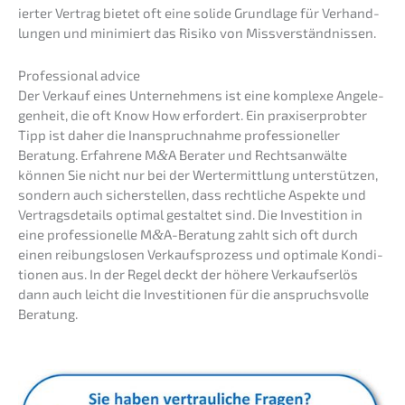
ier­ter Vertrag bietet oft eine solide Grund­la­ge für Verhand­
lun­gen und minimiert das Risiko von Missverständnissen.
Profes­sio­nal advice
Der Verkauf eines Unter­neh­mens ist eine komple­xe Angele­
gen­heit, die oft Know How erfor­dert. Ein praxis­er­prob­ter
Tipp ist daher die Inanspruch­nah­me profes­sio­nel­ler
Beratung. Erfah­re­ne M
&
A Berater und Rechts­an­wäl­te
können Sie nicht nur bei der Wertermitt­lung unter­stüt­zen,
sondern auch sicher­stel­len, dass recht­li­che Aspek­te und
Vertrags­de­tails optimal gestal­tet sind. Die Inves­ti­ti­on in
eine profes­sio­nel­le M
&
A-Beratung zahlt sich oft durch
einen reibungs­lo­sen Verkaufs­pro­zess und optima­le Kondi­
tio­nen aus. In der Regel deckt der höhere Verkaufs­er­lös
dann auch leicht die Inves­ti­tio­nen für die anspruchs­vol­le
Beratung.