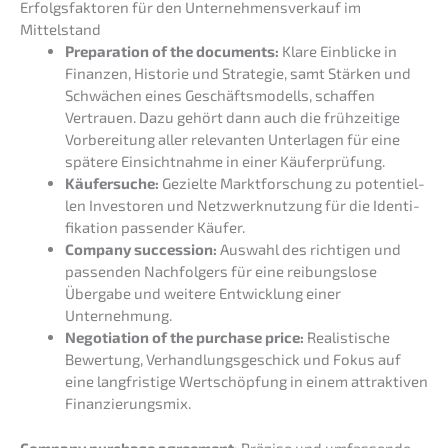
Erfolgs­fak­to­ren für den Unter­nehmens­verkauf im
Mittelstand
Prepa­ra­ti­on of the documents:
Klare Einbli­cke in
Finan­zen, Histo­rie und Strate­gie, samt Stärken und
Schwä­chen eines Geschäfts­mo­dells, schaf­fen
Vertrau­en. Dazu gehört dann auch die frühzei­ti­ge
Vorbe­rei­tung aller relevan­ten Unter­la­gen für eine
späte­re Einsicht­nah­me in einer Käuferprüfung.
Käufer­su­che:
Geziel­te Markt­for­schung zu poten­ti­el­
len Inves­to­ren und Netzwerk­nut­zung für die Identi­
fi­ka­ti­on passen­der Käufer.
Compa­ny succes­si­on:
Auswahl des richti­gen und
passen­den Nachfol­gers für eine reibungs­lo­se
Überga­be und weite­re Entwick­lung einer
Unternehmung.
Negotia­ti­on of the purcha­se price:
Realis­ti­sche
Bewer­tung, Verhand­lungs­ge­schick und Fokus auf
eine langfris­ti­ge Wertschöp­fung in einem attrak­ti­ven
Finanzierungsmix.
Compa­ny purcha­se agree­ment:
Präzi­se und umfas­sen­de