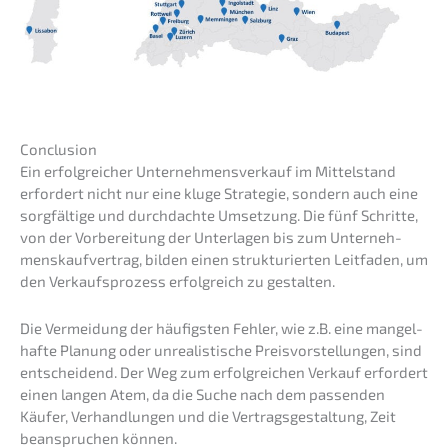
Conclu­si­on
Ein erfolg­rei­cher Unter­nehmens­verkauf im Mittel­stand
erfor­dert nicht nur eine kluge Strate­gie, sondern auch eine
sorgfäl­ti­ge und durch­dach­te Umset­zung. Die fünf Schrit­te,
von der Vorbe­rei­tung der Unter­la­gen bis zum Unter­neh­
mens­kauf­ver­trag, bilden einen struk­tu­rier­ten Leitfa­den, um
den Verkaufs­pro­zess erfolg­reich zu gestalten.
Die Vermei­dung der häufigs­ten Fehler, wie z.B. eine mangel­
haf­te Planung oder unrea­lis­ti­sche Preis­vor­stel­lun­gen, sind
entschei­dend. Der Weg zum erfolg­rei­chen Verkauf erfor­dert
einen langen Atem, da die Suche nach dem passen­den
Käufer, Verhand­lun­gen und die Vertrags­ge­stal­tung, Zeit
beanspru­chen können.