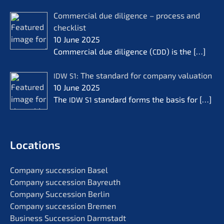
Commer­cial due diligence – process and
check­list
10 June 2025
Commer­cial due diligence (
) is the
[…]
CDD
: The standard for compa­ny valua­ti­on
IDW
S1
10 June 2025
The
standard forms the basis for
[…]
IDW
S1
Locati­ons
Compa­ny succes­si­on Basel
Compa­ny succes­si­on Bayreuth
Compa­ny Succes­si­on Berlin
Compa­ny succes­si­on Bremen
Business Succes­si­on Darmstadt