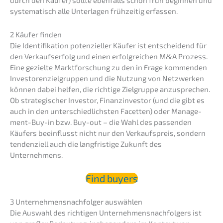
durch den Käufer) sollte ebenfalls schon früh begin­nen und
syste­ma­tisch alle Unter­la­gen frühzei­tig erfassen.
2 Käufer finden
Die Identi­fi­ka­ti­on poten­zi­el­ler Käufer ist entschei­dend für
den Verkaufs­er­folg und einen erfolg­rei­chen M
&
A Prozess.
Eine geziel­te Markt­for­schung zu den in Frage kommen­den
Inves­to­ren­ziel­grup­pen und die Nutzung von Netzwer­ken
können dabei helfen, die richti­ge Zielgrup­pe anzuspre­chen.
Ob strate­gi­scher Inves­tor, Finanz­in­ves­tor (und die gibt es
auch in den unter­schied­lichs­ten Facet­ten) oder Manage­
ment-Buy-in bzw. Buy-out – die Wahl des passen­den
Käufers beein­flusst nicht nur den Verkaufs­preis, sondern
tenden­zi­ell auch die langfris­ti­ge Zukunft des
Unternehmens.
Find buyers
3 Unter­neh­mens­nach­fol­ger auswählen
Die Auswahl des richti­gen Unter­neh­mens­nach­fol­gers ist