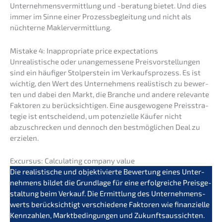
Unter­neh­mens­ver­mitt­lung und -beratung bietet. Und dies
immer im Sinne einer Prozess­be­glei­tung und nicht als
nüchter­ne Maklervermittlung.
Mista­ke 4: Inappro­pria­te price expectations
Unrea­lis­ti­sche oder unange­mes­se­ne Preis­vor­stel­lun­gen
sind ein häufi­ger Stolper­stein im Verkaufs­pro­zess. Es ist
wichtig, den Wert des Unter­neh­mens realis­tisch zu bewer­
ten und dabei den Markt, die Branche und andere relevan­te
Fakto­ren zu berück­sich­ti­gen. Eine ausge­wo­ge­ne Preis­stra­
te­gie ist entschei­dend, um poten­zi­el­le Käufer nicht
abzuschre­cken und dennoch den bestmög­li­chen Deal zu
erzielen.
Excur­sus: Calcu­la­ting compa­ny value
Die realis­ti­sche und objek­ti­vier­te Bewer­tung eines Unter­
neh­mens bildet die Grund­la­ge für eine erfolg­rei­che Preis­ge­
stal­tung beim Verkauf. Die Ermitt­lung des Unter­neh­mens­
werts berück­sich­tigt verschie­de­ne Fakto­ren wie finan­zi­el­le
Kennzah­len, Markt­be­din­gun­gen und Zukunfts­aus­sich­ten.