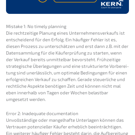
Mista­ke 1: No timely planning
Die recht­zei­ti­ge Planung eines Unter­neh­mens­ver­kaufs ist
entschei­dend für den Erfolg. Ein häufi­ger Fehler ist es,
diesen Prozess zu unter­schät­zen und erst dann z.B. mit der
Daten­samm­lung für die Käufer­prü­fung zu starten, wenn
der Verkauf bereits unmit­tel­bar bevor­steht. Frühzei­ti­ge
strate­gi­sche Überle­gun­gen und eine struk­tu­rier­te Vorbe­rei­
tung sind unerläss­lich, um optima­le Bedin­gun­gen für einen
erfolg­rei­chen Verkauf zu schaf­fen. Gerade steuer­li­che und
recht­li­che Aspek­te benöti­gen Zeit und können nicht mal
eben inner­halb von Tagen oder Wochen belast­bar
umgesetzt werden.
Error 2: Inade­qua­te documentation
Unvoll­stän­di­ge oder mangel­haf­te Unter­la­gen können das
Vertrau­en poten­zi­el­ler Käufer erheb­lich beein­träch­ti­gen.
Ein weite­rer häufi­ger Fehler besteht darin, die Aufbe­rei­tung