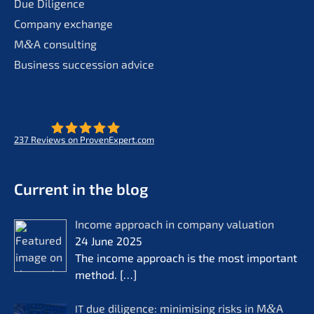
Due Diligence
Compa­ny exchange
M
&
A consul­ting
Business succes­si­on advice
237
Reviews on ProvenExpert.com
- Future for lifeworks
KERN
Current in the blog
Income approach in compa­ny valua­ti­on
24 June 2025
The income approach is the most important
method.
[…]
due diligence: minimi­sing risks in M
&
A
IT