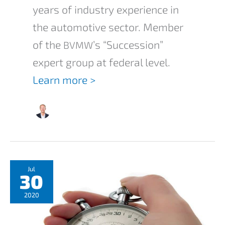
years of indus­try experi­ence in
the automo­ti­ve sector. Member
of the
’s “Succes­si­on”
BVMW
expert group at federal level.
Learn more >
Jul
30
2020