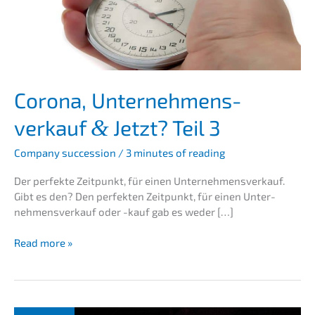
Corona, Unter­nehmens­
verkauf
Jetzt? Teil 3
&
Compa­ny succes­si­on
/
3 minutes of reading
Der perfek­te Zeitpunkt, für einen Unter­nehmens­verkauf.
Gibt es den? Den perfek­ten Zeitpunkt, für einen Unter­
nehmens­verkauf oder -kauf gab es weder […]
Corona,
Read more »
Unter­
nehmens­
verkauf
&