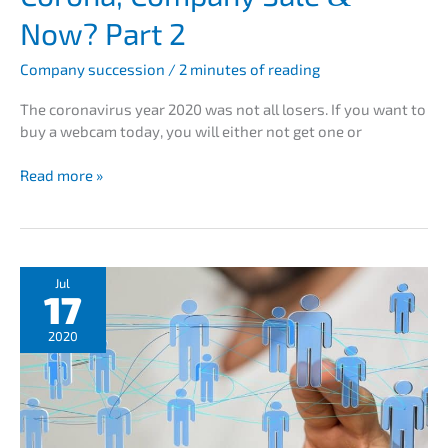
neh­
Now? Part 2
mens­
grün­
Compa­ny succes­si­on
/
2 minutes of reading
der
treten!
The corona­vi­rus year 2020 was not all losers. If you want to
buy a webcam today, you will either not get one or
Corona,
Read more »
Compa­
ny
Sale
&
Now?
Jul
17
Part
2
2020