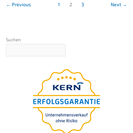
of
←
Previous
1
2
3
Next
→
business
succes­
si­
on
Suchen