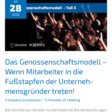
Jetzt?
Jul
28
Teil
3
2020
Das Genos­sen­schafts­mo­dell –
Wenn Mitar­bei­ter in die
Fußstap­fen der Unter­neh­
mens­grün­der treten!
Compa­ny succes­si­on
/
5 minutes of reading
Die Schrit­te zur itera­tec nurdem­team eG Die Vorbe­rei­tun­gen