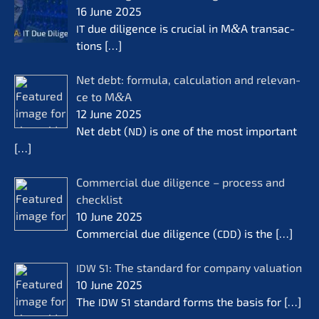
16 June 2025
due diligence is crucial in M
&
A transac­
IT
tions
[…]
Net debt: formu­la, calcu­la­ti­on and relevan­
ce to M
&
A
12 June 2025
Net debt (
) is one of the most important
ND
[…]
Commer­cial due diligence – process and
check­list
10 June 2025
Commer­cial due diligence (
) is the
[…]
CDD
: The standard for compa­ny valua­ti­on
IDW
S1
10 June 2025
The
standard forms the basis for
[…]
IDW
S1