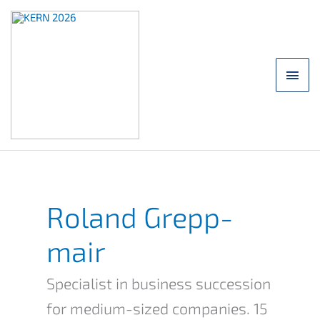
Skip
to
content
main
men
Roland Grepp­
mair
Specia­list in business succes­si­on
for medium-sized compa­nies. 15