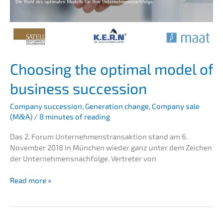
Choosing the optimal model of
business succession
Compa­ny succes­si­on
,
Genera­ti­on change
,
Compa­ny sale
(M
&
A)
/
8 minutes of reading
Das 2. Forum Unter­neh­mens­trans­ak­ti­on stand am 6.
Novem­ber 2018 in München wieder ganz unter dem Zeichen
der Unternehmens­nachfolge. Vertre­ter von
Choosing
Read more »
the
optimal
model