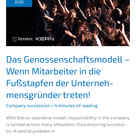
2020
Das Genos­sen­schafts­mo­dell –
Wenn Mitar­bei­ter in die
Fußstap­fen der Unter­neh­
mens­grün­der treten!
Compa­ny succes­si­on
/
4 minutes of reading
With the co-opera­ti­ve model, respon­si­bi­li­ty in the compa­ny
is spread across many should­ers, thus ensuring succes­si­
on. A central problem in