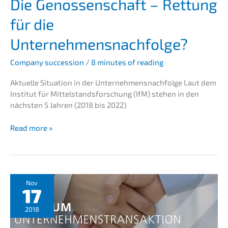
Die Genos­sen­schaft – Rettung
für die
Unternehmensnachfolge?
Compa­ny succes­si­on
/
8 minutes of reading
Aktuel­le Situa­ti­on in der Unternehmens­nachfolge Laut dem
Insti­tut für Mittel­stands­for­schung (IfM) stehen in den
nächs­ten 5 Jahren (2018 bis 2022)
Die
Read more »
Genos­
sen­
schaft
–
Rettung
Nov
17
für
die
2018
Unternehmens­
nachfolge?