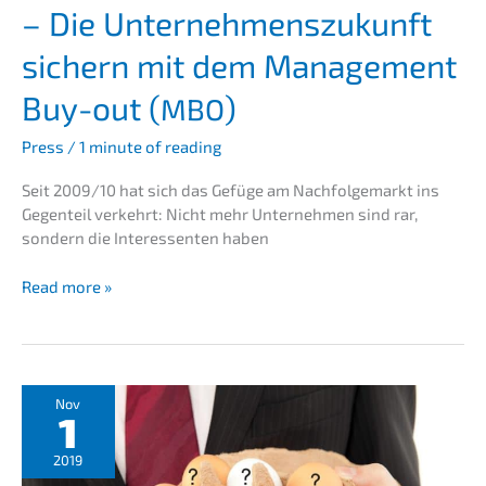
– Die Unter­neh­mens­zu­kunft
der
treten!
sichern mit dem Manage­ment
Buy-out (
)
MBO
Press
/
1 minute of reading
Seit 2009/10 hat sich das Gefüge am Nachfol­ge­markt ins
Gegen­teil verkehrt: Nicht mehr Unter­neh­men sind rar,
sondern die Inter­es­sen­ten haben
Unter­
Read more »
neh­
mer
Editi­
on
03/2020
Nov
1
–
Die
2019
Unter­