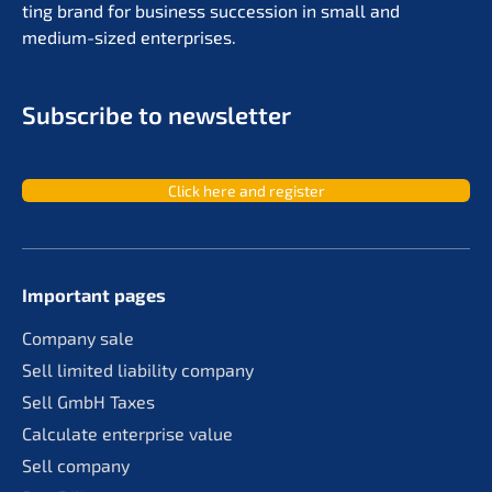
ting brand for business succes­si­on in small and
medium-sized enterprises.
Subscri­be to newsletter
Click here and register
Important pages
Compa­ny sale
Sell limit­ed liabi­li­ty company
Sell GmbH Taxes
Calcu­la­te enter­pri­se value
Sell compa­ny