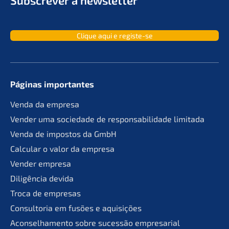
Clique aqui e registe-se
Páginas importan­tes
Venda da empresa
Vender uma socie­da­de de responsa­bil­ida­de limitada
Venda de impos­tos da GmbH
Calcu­lar o valor da empresa
Vender empre­sa
Diligên­cia devida
Troca de empresas
Consult­oria em fusões e aquisições
Aconsel­ha­men­to sobre suces­são empresarial