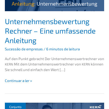
Unter­neh­mens­be­wer­tung
Rechner – Eine umfas­sen­de
Anleitung
Suces­são de empre­sas
/
6 minutos de leitura
Auf den Punkt gebracht Der Unter­neh­mens­wert­rech­ner von
Mit dem Unter­neh­mens­wert­rech­ner von
können
KERN
KERN
Sie schnell und einfach den Wert […]
Unter­
Conti­nu­ar a ler »
neh­
mens­
be­
wer­
tung
Conjun­to