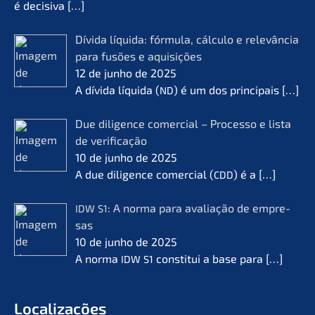
é decisi­va
[…]
Dívida líqui­da: fórmu­la, cálcu­lo e relevân­cia
para fusões e aquisi­ções
12 de junho de 2025
A dívida líqui­da (
) é um dos princi­pais
[…]
ND
Due diligence comer­cial – Proces­so e lista
de verifi­ca­ção
10 de junho de 2025
A due diligence comer­cial (
) é a
[…]
CDD
: A norma para avalia­ção de empre­
IDW
S1
sas
10 de junho de 2025
A norma
consti­tui a base para
[…]
IDW
S1
Locali­za­ções