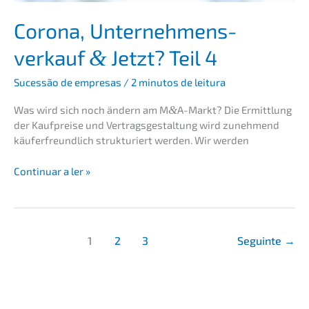
Corona, Unter­nehmens­
verkauf
Jetzt? Teil 4
&
Suces­são de empre­sas
/
2 minutos de leitura
Was wird sich noch ändern am M
&
A-Markt? Die Ermitt­lung
der Kaufprei­se und Vertrags­ge­stal­tung wird zuneh­mend
käufer­freund­lich struk­tu­riert werden. Wir werden
Corona,
Conti­nu­ar a ler »
Unter­
nehmens­
verkauf
&
1
2
3
Seguin­te
→
Jetzt?
Teil
4