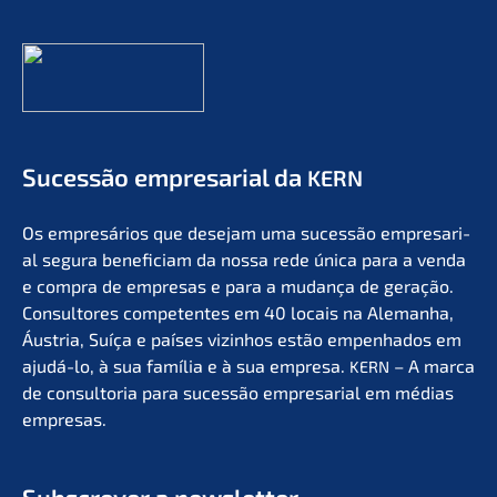
Suces­são empre­sa­ri­al da
KERN
Os empresá­ri­os que desejam uma suces­são empre­sa­ri­
al segura benefi­ci­am da nossa rede única para a venda
e compra de empre­sas e para a mudan­ça de geração.
Consul­to­res compe­ten­tes em 40 locais na Aleman­ha,
Áustria, Suíça e países vizin­hos estão empen­ha­dos em
ajudá-lo, à sua família e à sua empre­sa.
– A marca
KERN
de consult­oria para suces­são empre­sa­ri­al em médias
empresas.
Subscrever a newsletter