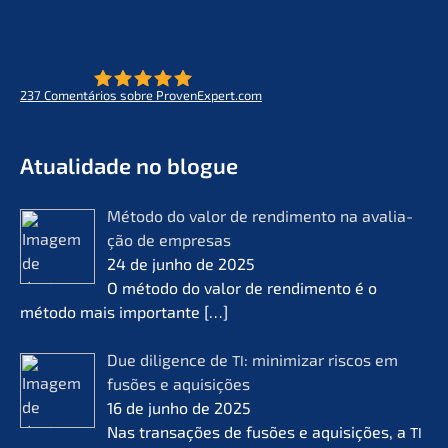
237
Comen­tá­ri­os sobre ProvenExpert.com
- O futuro do lifeworks
KERN
Atual­i­da­de no blogue
Método do valor de rendi­men­to na avalia­
ção de empre­sas
24 de junho de 2025
O método do valor de rendi­men­to é o
método mais importan­te
[…]
Due diligence de
: minimi­zar riscos em
TI
fusões e aquisi­ções
16 de junho de 2025
Nas transa­ções de fusões e aquisi­ções, a
TI