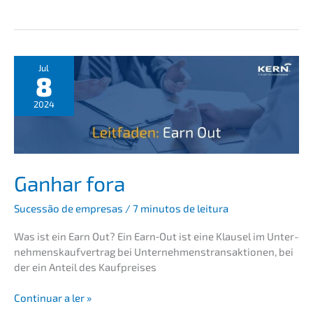
uma
empre­
sa
de
média
Jul
8
dimensão:
facto­
2024
res
de
suces­
so,
erros
Ganhar fora
comuns
e
Suces­são de empre­sas
/
7 minutos de leitura
consel­
Was ist ein Earn Out? Ein Earn‑Out ist eine Klausel im Unter­
hos
neh­mens­kauf­ver­trag bei Unter­neh­mens­trans­ak­tio­nen, bei
práti­
der ein Anteil des Kaufpreises
cos
Ganhar
Conti­nu­ar a ler »
fora