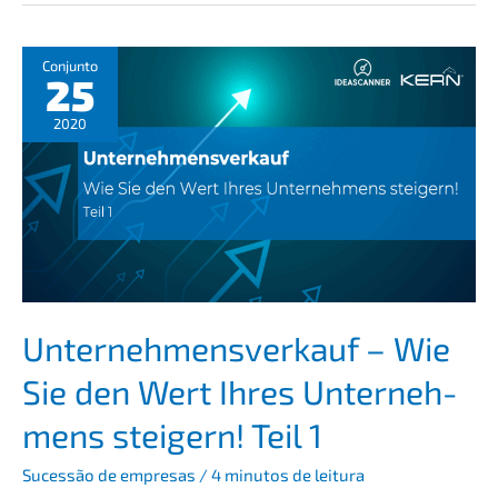
–
Wie
Sie
Conjun­to
25
Ihren
Unter­
2020
neh­
mens­
wert
steigern!
Unter­nehmens­verkauf – Wie
Sie den Wert Ihres Unter­neh­
mens steigern! Teil 1
Suces­são de empre­sas
/
4 minutos de leitura