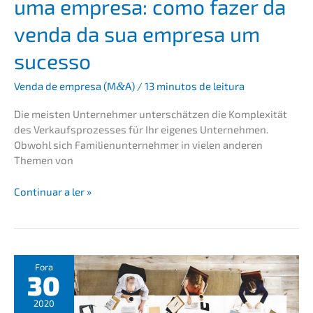
uma empre­sa: como fazer da
de
empre­
venda da sua empre­sa um
sas
sucesso
familia­
res
Venda de empre­sa (M
&
A)
/
13 minutos de leitura
Die meisten Unter­neh­mer unter­schät­zen die Komple­xi­tät
des Verkaufs­pro­zes­ses für Ihr eigenes Unter­neh­men.
Obwohl sich Famili­en­un­ter­neh­mer in vielen anderen
Themen von
Consel­
Conti­nu­ar a ler »
hos
para
a
venda
de
Fora
30
uma
empre­
2020