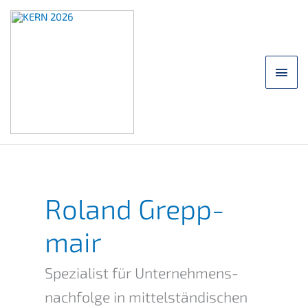
Saltar
para
o
conteúdo
Men
princ
Roland Grepp­
mair
Spezia­list für Unternehmens­
nachfolge in mittel­stän­di­schen