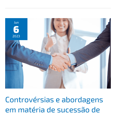
Jun
6
2023
Contro­vérsi­as e abord­a­gens
em matéria de suces­são de