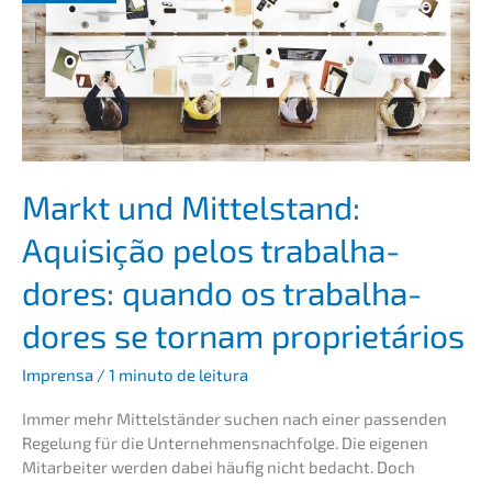
sa:
como
fazer
da
venda
da
sua
empre­
sa
Markt und Mittel­stand:
um
Aquisi­ção pelos trabal­ha­
suces­
so
dores: quando os trabal­ha­
dores se tornam proprietários
Impren­sa
/
1 minuto de leitura
Immer mehr Mittel­stän­der suchen nach einer passen­den
Regelung für die Unternehmens­nachfolge. Die eigenen
Mitar­bei­ter werden dabei häufig nicht bedacht. Doch