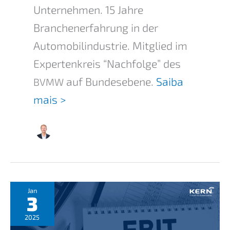
Unter­neh­men. 15 Jahre
Branchen­er­fah­rung in der
Automo­bil­in­dus­trie. Mitglied im
Exper­ten­kreis “Nachfol­ge” des
auf Bundes­ebe­ne.
Saiba
BVMW
mais >
Jan
3
2025