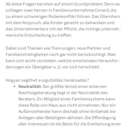
All diese Fragen beruhen auf einem Grund­pro­blem. Denn es
schla­gen zwei Herzen in Familienunternehmer(innen), die
zu einem schwie­ri­gen Rollen­kon­flikt führen. Das Eltern­herz
mit dem Anspruch, alle Kinder gerecht zu behan­deln und
das Unter­neh­mer­herz mit der Pflicht, die richti­ge unter­neh­
me­ri­sche Entschei­dung zu treffen.
Dabei sind Themen wie Trennun­gen, neue Partner und
Famili­en­strei­tig­kei­ten noch gar nicht berück­sich­tigt. Man
kann sich leicht vorstel­len, welche emotio­na­len Heraus­for­
de­run­gen ein Überge­ber u. U. vor sich herschiebt.
Hogyan segíthet a jogutód­lá­si tanácsadás?
Neutra­li­tät
: Der größte Vorteil einer exter­nen
Nachfol­ge­be­ra­tung liegt in der Neutra­li­tät des
Beraters. Ein Mitglied eines Famili­en­sys­tems kann
diese Rolle von Haus aus nicht einneh­men. Nur ein
Außen­ste­hen­der kann deshalb ohne Vorbe­halt die
Anlie­gen aller Betei­lig­ten abholen. Die Offen­le­gung
aller Inter­es­sen ist die Basis für die Erarbei­tung einer