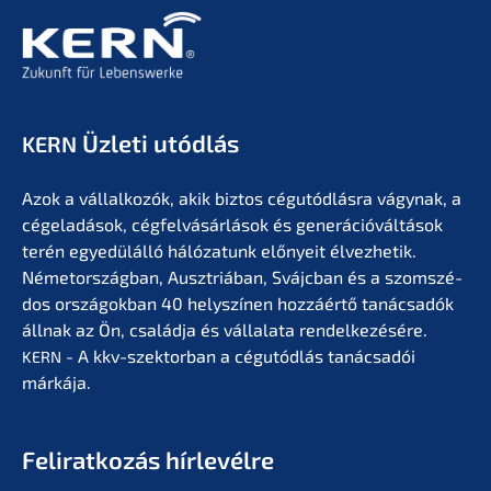
Üzleti utódlás
KERN
Azok a vállal­ko­zók, akik biztos cégutód­lás­ra vágynak, a
cégela­dá­sok, cégfel­vá­sár­lá­sok és generá­ció­vál­tá­sok
terén egyedülál­ló hálóza­tunk előny­eit élvez­he­tik.
Németor­szág­ban, Ausztriá­ban, Svájc­ban és a szomszé­
dos orszá­gok­ban 40 helyszí­nen hozzá­értő tanác­sa­dók
állnak az Ön, család­ja és vállala­ta rendel­ke­zé­sé­re.
- A kkv-szektor­ban a cégutód­lás tanác­sa­dói
KERN
márkája.
Feliratko­zás hírlevélre