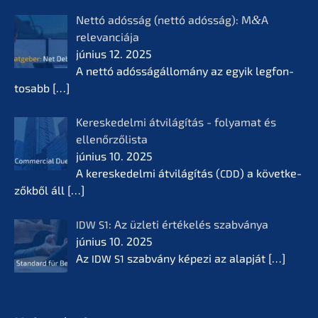
Nettó adósság (nettó adósság): M
&
A
relevan­ciá­ja
június 12. 2025
A nettó adóssá­gál­lomá­ny az egyik legfon­
tosabb
[…]
Keres­ke­del­mi átvilá­gí­tás - folyamat és
ellenőr­ző­lis­ta
június 10. 2025
A keres­ke­del­mi átvilá­gí­tás (
) a követ­ke­
CDD
zők­ből áll
[…]
: Az üzleti értékelés szabvá­nya
IDW
S1
június 10. 2025
Az
szabvá­ny képezi az alapját
[…]
IDW
S1