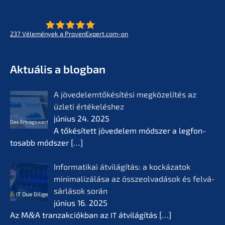
237
Vélemé­ny­ek a ProvenExpert.com-on
- Az életmű­vek jövője
KERN
Aktuá­lis a blogban
A jövedelem­tőké­sí­té­si megkö­ze­lí­tés az
üzleti értékelés­hez
június 24. 2025
A tőkésí­tett jövede­lem módszer a legfon­
tosabb módszer
[…]
Infor­ma­ti­kai átvilá­gí­tás: a kocká­z­a­tok
minima­li­zá­lá­sa az összeol­va­dá­sok és felvá­
sár­lá­sok során
június 16. 2025
Az M
&
A tranzak­ciók­ban az
átvilá­gí­tás
[…]
IT