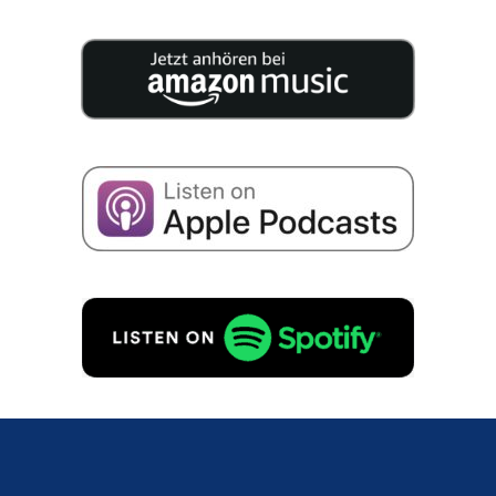
közzé az Ön vállala­tá­nak utódlásához.
Hozzá­já­ru­lok ahhoz, hogy adatai­mat a cég sikeré­
ről szóló e-mailek fogadá­sa céljá­ból tárol­ják az
alábbi­ak szerint
Adatvé­del­mi szabá­ly­zat
to.
KÉRÉS INGYENES!