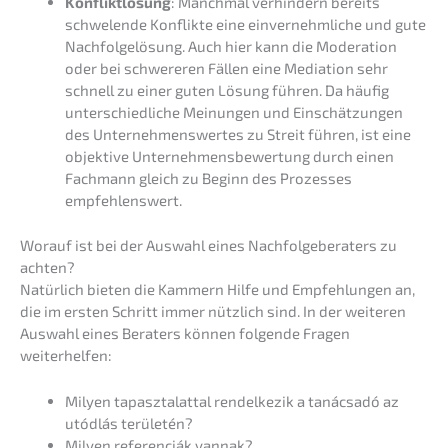
Konflikt­lö­sung
: Manch­mal verhin­dern bereits
schwe­len­de Konflik­te eine einver­nehm­li­che und gute
Nachfol­ge­lö­sung. Auch hier kann die Modera­ti­on
oder bei schwe­re­ren Fällen eine Media­ti­on sehr
schnell zu einer guten Lösung führen. Da häufig
unter­schied­li­che Meinun­gen und Einschät­zun­gen
des Unter­neh­mens­wer­tes zu Streit führen, ist eine
objek­ti­ve Unter­neh­mens­be­wer­tung durch einen
Fachmann gleich zu Beginn des Prozes­ses
empfehlenswert.
Worauf ist bei der Auswahl eines Nachfol­ge­be­ra­ters zu
achten?
Natür­lich bieten die Kammern Hilfe und Empfeh­lun­gen an,
die im ersten Schritt immer nützlich sind. In der weite­ren
Auswahl eines Beraters können folgen­de Fragen
weiterhelfen:
Milyen tapasz­talat­tal rendel­ke­zik a tanác­sa­dó az
utódlás területén?
Milyen referen­ciák vannak?