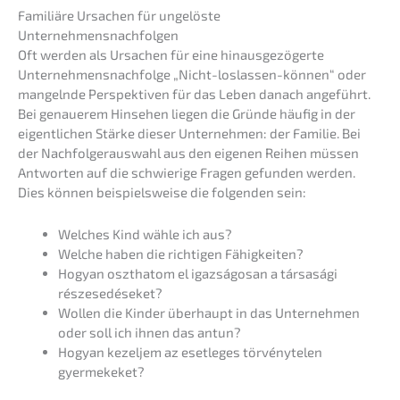
Familiä­re Ursachen für ungelös­te
Unternehmensnachfolgen
Oft werden als Ursachen für eine hinaus­ge­zö­ger­te
Unternehmens­nachfolge „Nicht-loslas­sen-können“ oder
mangeln­de Perspek­ti­ven für das Leben danach angeführt.
Bei genaue­rem Hinse­hen liegen die Gründe häufig in der
eigent­li­chen Stärke dieser Unter­neh­men: der Familie. Bei
der Nachfol­ger­aus­wahl aus den eigenen Reihen müssen
Antwor­ten auf die schwie­ri­ge Fragen gefun­den werden.
Dies können beispiels­wei­se die folgen­den sein:
Welches Kind wähle ich aus?
Welche haben die richti­gen Fähigkeiten?
Hogyan oszthatom el igazsá­gos­an a társasá­gi
részesedéseket?
Wollen die Kinder überhaupt in das Unter­neh­men
oder soll ich ihnen das antun?
Hogyan kezel­jem az esetle­ges törvé­ny­te­len
gyermekeket?