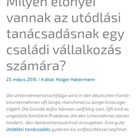
Milyen előny­ei
vannak az utódlá­si
tanác­sa­dás­nak egy
csalá­di vállal­ko­zás
számára?
23. május 2016
/ A által
Holger Habermann
Die Unternehmens­nachfolge wird in den deutschen Famili­
en­un­ter­neh­men oft lange, manch­mal zu lange hinaus­ge­
zö­gert. Die Gründe dafür können vielfäl­tig sein. Oft sind es
ungelös­te familiä­re Proble­me, die den Unter­neh­mer daran
hindern, den Generations­wechsel anzuge­hen. Eine gute
Utódlá­si tanác­sa­dás
gyakran kis erőfes­zí­tés­sel segíthet.