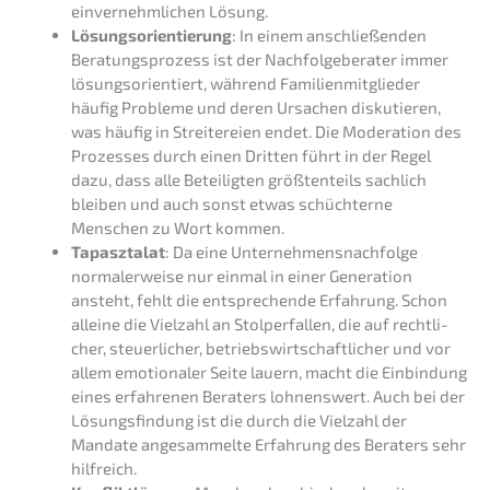
einver­nehm­li­chen Lösung.
Lösungs­ori­en­tie­rung
: In einem anschlie­ßen­den
Beratungs­pro­zess ist der Nachfol­ge­be­ra­ter immer
lösungs­ori­en­tiert, während Famili­en­mit­glie­der
häufig Proble­me und deren Ursachen disku­tie­ren,
was häufig in Strei­te­rei­en endet. Die Modera­ti­on des
Prozes­ses durch einen Dritten führt in der Regel
dazu, dass alle Betei­lig­ten größten­teils sachlich
bleiben und auch sonst etwas schüch­ter­ne
Menschen zu Wort kommen.
Tapasz­ta­lat
: Da eine Unternehmens­nachfolge
norma­ler­wei­se nur einmal in einer Genera­ti­on
ansteht, fehlt die entspre­chen­de Erfah­rung. Schon
allei­ne die Vielzahl an Stolper­fal­len, die auf recht­li­
cher, steuer­li­cher, betriebs­wirt­schaft­li­cher und vor
allem emotio­na­ler Seite lauern, macht die Einbin­dung
eines erfah­re­nen Beraters lohnens­wert. Auch bei der
Lösungs­fin­dung ist die durch die Vielzahl der
Manda­te angesam­mel­te Erfah­rung des Beraters sehr
hilfreich.