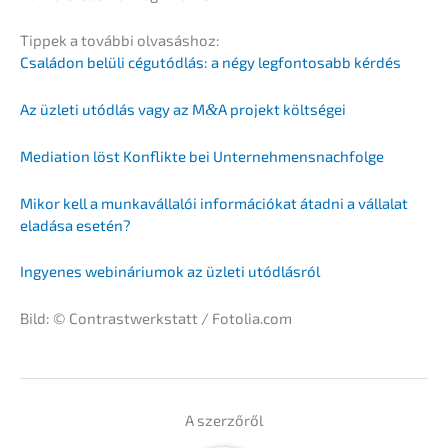
Tippek a továb­bi olvasáshoz:
Csalá­don belüli cégutód­lás: a négy legfon­tosabb kérdés
Az üzleti utódlás vagy az M
&
A projekt költségei
Media­ti­on löst Konflik­te bei Unternehmensnachfolge
Mikor kell a munka­váll­alói infor­má­ció­kat átadni a válla­lat
eladá­sa esetén?
Ingyenes webiná­ri­um­ok az üzleti utódlásról
Bild: © Contrast­werk­statt / Fotolia.com
A szerzőről