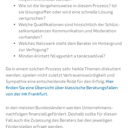
Wie ist die Vorge­hens­wei­se in diesem Prozess? Ist
sie lösungs­of­fen oder wird eine schnel­le Lösung
versprochen?
Welche Quali­fi­ka­tio­nen sind hinsicht­lich der Schlüs­
sel­kom­pe­ten­zen Kommu­ni­ka­ti­on und Modera­ti­on
vorhanden?
Welches Netzwerk steht dem Berater im Hinter­grund
zur Verfügung?
Minden érintett fél egyetért a tanácsadóval?
Da in einem solchen Prozess sehr heikle Themen disku­tiert
werden, spielen nicht zuletzt Vertrau­ens­wür­dig­keit und
Sympa­thie eine entschei­den­de Rolle für den Erfolg.
Hier
finden Sie eine Übersicht über klassi­sche Beratungs­fal­len
von der
Frankfurt.
IHK
In den meisten Bundes­län­dern werden Unter­neh­mens­
nach­fol­gen finan­zi­ell geför­dert. Deshalb sollte für diesen
Fall auch die Zulas­sung des Beraters bei den jewei­li­gen
Förder­stel­len erfragt werden.