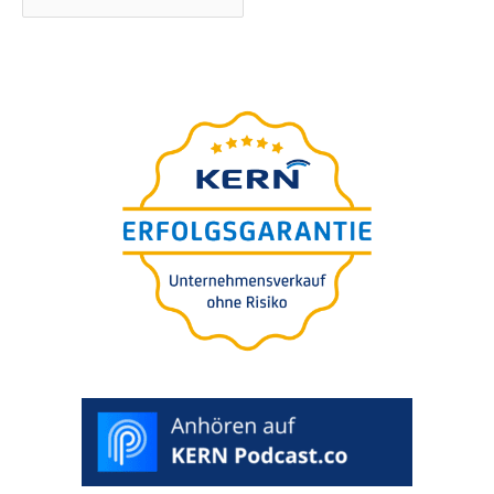
A
végső útmuta­tó
az Ön
vállala­tá­nak utódlásához
25 szakértő 200 oldal­nyi koncen­trált tudást tesz