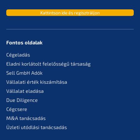
Kattint­son ide és regisztráljon
Fontos oldalak
Cégela­dás
Eladni korlá­tolt felelős­sé­gű társaság
Sell GmbH Adók
Vállala­ti érték kiszámítása
Válla­lat eladása
Due Diligence
Cégcse­re
M
&
A tanác­sa­dás
Üzleti utódlá­si tanácsadás