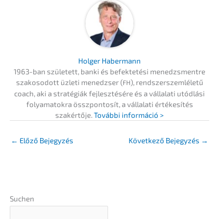
Holger Haber­mann
1963-ban szüle­tett, banki és befek­te­té­si menedzsment­re
szako­sodott üzleti menedzser (
), rends­zer­szem­lé­le­tű
FH
coach, aki a straté­giák fejlesz­té­sé­re és a vállala­ti utódlá­si
folyama­to­kra összpon­to­sít, a vállala­ti értéke­sí­tés
szakértő­je.
Továb­bi információ >
←
Előző Bejegyzés
Követ­ke­ző Bejegy­zés
→
Suchen