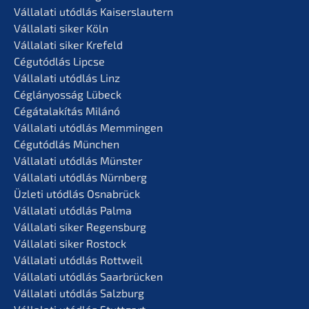
Vállala­ti utódlás Kaiserslautern
Vállala­ti siker Köln
Vállala­ti siker Krefeld
Cégutód­lás Lipcse
Vállala­ti utódlás Linz
Céglá­n­yos­ság Lübeck
Cégátalakí­tás Milánó
Vállala­ti utódlás Memmingen
Cégutód­lás München
Vállala­ti utódlás Münster
Vállala­ti utódlás Nürnberg
Üzleti utódlás Osnabrück
Vállala­ti utódlás Palma
Vállala­ti siker Regensburg
Vállala­ti siker Rostock
Vállala­ti utódlás Rottweil
Vállala­ti utódlás Saarbrücken
Vállala­ti utódlás Salzburg