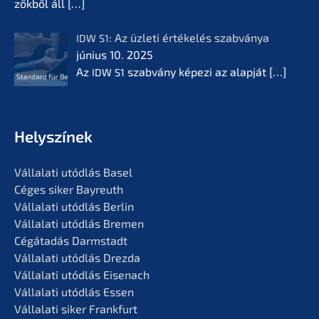
zők­ből áll
[…]
: Az üzleti értékelés szabvá­nya
IDW
S1
június 10. 2025
Az
szabvá­ny képezi az alapját
[…]
IDW
S1
Helyszí­nek
Vállala­ti utódlás Basel
Céges siker Bayreuth
Vállala­ti utódlás Berlin
Vállala­ti utódlás Bremen
Cégáta­dás Darmstadt
Vállala­ti utódlás Drezda
Vállala­ti utódlás Eisenach
Vállala­ti utódlás Essen
Vállala­ti siker Frankfurt