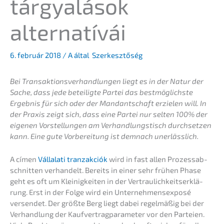
tárgyalá­sok
alternatívái
6. február 2018
/ A által
Szerkesztőség
Bei Trans­ak­ti­ons­ver­hand­lun­gen liegt es in der Natur der
Sache, dass jede betei­lig­te Partei das bestmög­lichs­te
Ergeb­nis für sich oder der Mandant­schaft erzie­len will. In
der Praxis zeigt sich, dass eine Partei nur selten 100% der
eigenen Vorstel­lun­gen am Verhand­lungs­tisch durch­set­zen
kann. Eine gute Vorbe­rei­tung ist demnach unerlässlich.
A címen
Vállala­ti tranzak­ciók
wird in fast allen Prozess­ab­
schnit­ten verhan­delt. Bereits in einer sehr frühen Phase
geht es oft um Kleinig­kei­ten in der Vertrau­lich­keits­er­klä­
rung. Erst in der Folge wird ein Unter­neh­mens­ex­po­sé
versen­det. Der größte Berg liegt dabei regel­mä­ßig bei der
Verhand­lung der Kaufver­trag­pa­ra­me­ter vor den Partei­en.