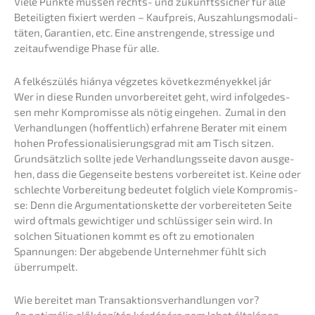
Viele Punkte müssen rechts- und zukunfts­si­cher für alle
Betei­lig­ten fixiert werden – Kaufpreis, Auszah­lungs­mo­da­li­
tä­ten, Garan­tien, etc. Eine anstren­gen­de, stres­si­ge und
zeitauf­wen­di­ge Phase für alle.
A felkés­zülés hiánya végze­tes követ­kez­mé­ny­ek­kel jár
Wer in diese Runden unvor­be­rei­tet geht, wird infol­ge­des­
sen mehr Kompro­mis­se als nötig einge­hen. Zumal in den
Verhand­lun­gen (hoffent­lich) erfah­re­ne Berater mit einem
hohen Profes­sio­na­li­sie­rungs­grad mit am Tisch sitzen.
Grund­sätz­lich sollte jede Verhand­lungs­sei­te davon ausge­
hen, dass die Gegen­sei­te bestens vorbe­rei­tet ist. Keine oder
schlech­te Vorbe­rei­tung bedeu­tet folglich viele Kompro­mis­
se: Denn die Argumen­ta­ti­ons­ket­te der vorbe­rei­te­ten Seite
wird oftmals gewich­ti­ger und schlüs­si­ger sein wird. In
solchen Situa­tio­nen kommt es oft zu emotio­na­len
Spannun­gen: Der abgeben­de Unter­neh­mer fühlt sich
überrumpelt.
Wie berei­tet man Trans­ak­ti­ons­ver­hand­lun­gen vor?
Az optimá­lis előké­s­zí­tés kérdé­sé­re nem lehet általá­nos