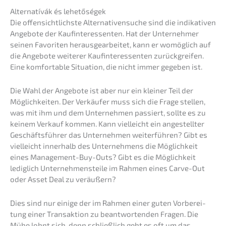
Alter­na­tí­vák és lehetőségek
Die offen­sicht­lichs­te Alter­na­ti­vensu­che sind die indika­ti­ven
Angebo­te der Kaufin­ter­es­sen­ten. Hat der Unter­neh­mer
seinen Favori­ten heraus­ge­ar­bei­tet, kann er womög­lich auf
die Angebo­te weite­rer Kaufin­ter­es­sen­ten zurück­grei­fen.
Eine komfor­ta­ble Situa­ti­on, die nicht immer gegeben ist.
Die Wahl der Angebo­te ist aber nur ein kleiner Teil der
Möglich­kei­ten. Der Verkäu­fer muss sich die Frage stellen,
was mit ihm und dem Unter­neh­men passiert, sollte es zu
keinem Verkauf kommen. Kann vielleicht ein angestell­ter
Geschäfts­füh­rer das Unter­neh­men weiter­füh­ren? Gibt es
vielleicht inner­halb des Unter­neh­mens die Möglich­keit
eines Manage­ment-Buy-Outs? Gibt es die Möglich­keit
ledig­lich Unter­neh­mens­tei­le im Rahmen eines Carve-Out
oder Asset Deal zu veräußern?
Dies sind nur einige der im Rahmen einer guten Vorbe­rei­
tung einer Trans­ak­ti­on zu beant­wor­ten­den Fragen. Die
Mühe lohnt sich, denn schließ­lich geht es oft um das