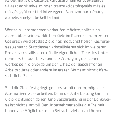
választ adni: mivel minden tranzak­ciós tárgyalás más és
más, és gyöke­reit tekint­ve egyedi. Van azonban néhány
alapelv, amely­et be kell tartani.
Wer sein Unter­neh­men verkau­fen möchte, sollte sich
zuerst über seine wirkli­chen Ziele im Klaren sein. Im ersten
Gespräch wird oft das Ziel eines möglichst hohen Kaufprei­
ses genannt. Statt­des­sen kristal­li­sie­ren sich im weite­ren
Prozess kristal­li­sie­ren oft die eigent­li­chen Ziele des Unter­
neh­mers heraus. Dies kann die Würdi­gung des Lebens­
werkes sein, die Sorge um den Erhalt der geschaf­fe­nen
Arbeits­plät­ze oder andere im ersten Moment nicht offen­
sicht­li­che Ziele.
Sind die Ziele festge­legt, geht es somit darum, mögli­che
Alter­na­ti­ven zu erarbei­ten. Denn die Aufar­bei­tung kann in
viele Richtun­gen gehen. Eine Beschrän­kung in der Denkwei­
se ist nicht sinnvoll. Der Unter­neh­mer sollte die Freiheit
haben alle Möglich­kei­ten in Betracht ziehen zu können.