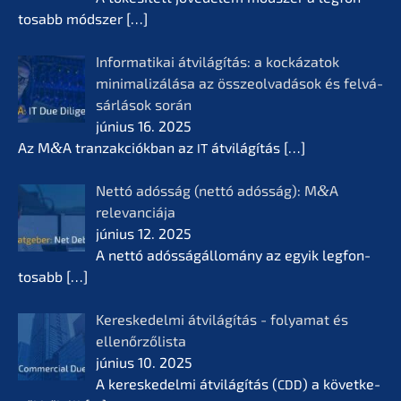
tosabb módszer
[…]
Infor­ma­ti­kai átvilá­gí­tás: a kocká­z­a­tok
minima­li­zá­lá­sa az összeol­va­dá­sok és felvá­
sár­lá­sok során
június 16. 2025
Az M
&
A tranzak­ciók­ban az
átvilá­gí­tás
[…]
IT
Nettó adósság (nettó adósság): M
&
A
relevan­ciá­ja
június 12. 2025
A nettó adóssá­gál­lomá­ny az egyik legfon­
tosabb
[…]
Keres­ke­del­mi átvilá­gí­tás - folyamat és
ellenőr­ző­lis­ta
június 10. 2025
A keres­ke­del­mi átvilá­gí­tás (
) a követ­ke­
CDD