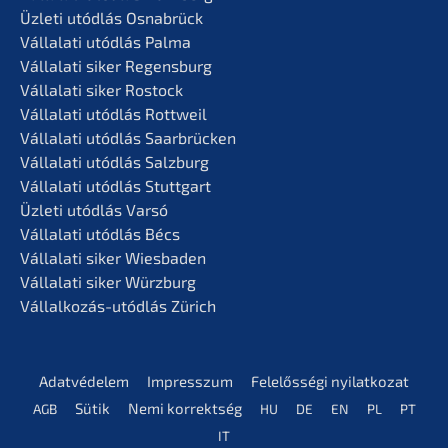
Üzleti utódlás Osnabrück
Vállala­ti utódlás Palma
Vállala­ti siker Regensburg
Vállala­ti siker Rostock
Vállala­ti utódlás Rottweil
Vállala­ti utódlás Saarbrücken
Vállala­ti utódlás Salzburg
Vállala­ti utódlás Stuttgart
Üzleti utódlás Varsó
Vállala­ti utódlás Bécs
Vállala­ti siker Wiesbaden
Vállala­ti siker Würzburg
Vállal­ko­zás-utódlás Zürich
Adatvé­de­lem
Impress­z­um
Felelős­sé­gi nyilatkozat
Sütik
Nemi korrekt­ség
AGB
HU
DE
EN
PL
PT
IT