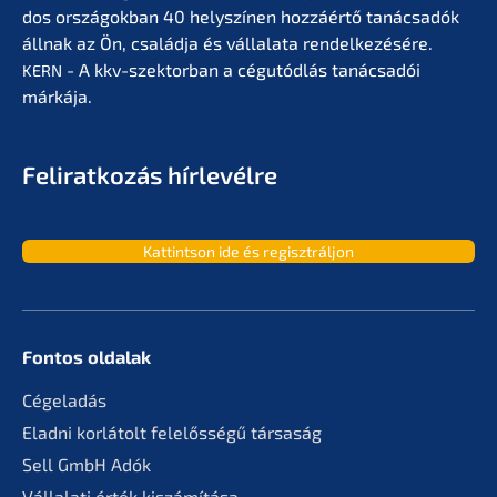
dos orszá­gok­ban 40 helyszí­nen hozzá­értő tanác­sa­dók
állnak az Ön, család­ja és vállala­ta rendel­ke­zé­sé­re.
- A kkv-szektor­ban a cégutód­lás tanác­sa­dói
KERN
márkája.
Feliratko­zás hírlevélre
Kattint­son ide és regisztráljon
Fontos oldalak
Cégela­dás
Eladni korlá­tolt felelős­sé­gű társaság
Sell GmbH Adók
Vállala­ti érték kiszámítása