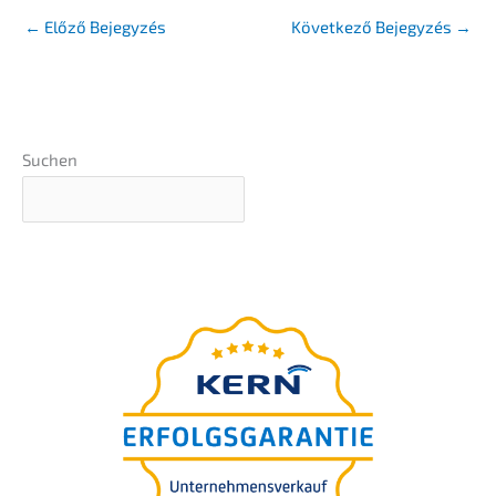
←
Előző Bejegyzés
Követ­ke­ző Bejegy­zés
→
Suchen
A
végső útmuta­tó
az Ön
vállala­tá­nak utódlásához