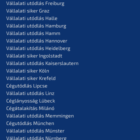
Vállala­ti utódlás Freiburg
Vállala­ti siker Graz
Vállala­ti utódlás Halle
Vállala­ti utódlás Hamburg
Vállala­ti utódlás Hamm
Vállala­ti utódlás Hannover
Vállala­ti utódlás Heidelberg
Vállala­ti siker Ingolstadt
Vállala­ti utódlás Kaiserslautern
Vállala­ti siker Köln
Vállala­ti siker Krefeld
Cégutód­lás Lipcse
Vállala­ti utódlás Linz
Céglá­n­yos­ság Lübeck
Cégátalakí­tás Milánó
Vállala­ti utódlás Memmingen
Cégutód­lás München
Vállala­ti utódlás Münster
Vállala­ti utódlás Nürnberg