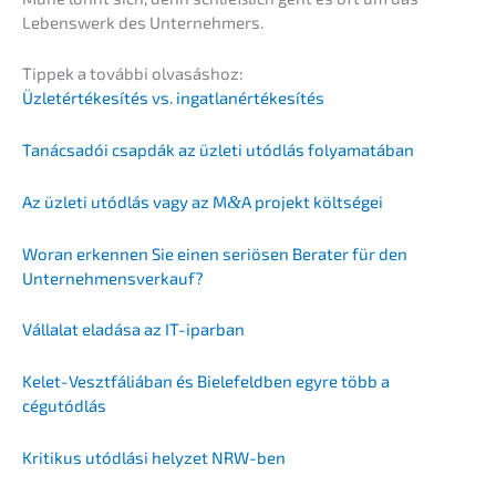
Lebens­werk des Unternehmers.
Tippek a továb­bi olvasáshoz:
Üzletérté­ke­sí­tés vs. ingatlanértékesítés
Tanác­sa­dói csapdák az üzleti utódlás folyamatában
Az üzleti utódlás vagy az M
&
A projekt költségei
Woran erken­nen Sie einen seriö­sen Berater für den
Unternehmensverkauf?
Válla­lat eladá­sa az IT-iparban
Kelet-Veszt­fá­liá­ban és Biele­feld­ben egyre több a
cégutódlás
Kriti­kus utódlá­si helyzet NRW-ben