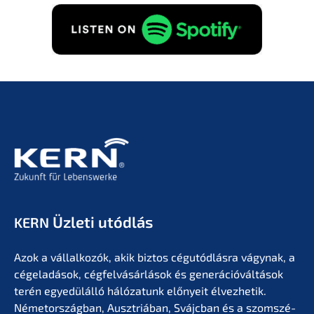
KÉRÉS INGYENES!
Üzleti utódlás
KERN
Azok a vállal­ko­zók, akik biztos cégutód­lás­ra vágynak, a
cégela­dá­sok, cégfel­vá­sár­lá­sok és generá­ció­vál­tá­sok
terén egyedülál­ló hálóza­tunk előny­eit élvez­he­tik.
Németor­szág­ban, Ausztriá­ban, Svájc­ban és a szomszé­