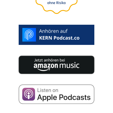
25 szakértő 200 oldal­nyi koncen­trált tudást tesz
közzé az Ön vállala­tá­nak utódlásához.
Hozzá­já­ru­lok ahhoz, hogy adatai­mat a cég sikeré­
ről szóló e-mailek fogadá­sa céljá­ból tárol­ják az
alábbi­ak szerint
Adatvé­del­mi szabá­ly­zat
to.