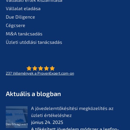
Válla­lat eladása
Due Diligence
Cégcse­re
M
&
A tanác­sa­dás
Üzleti utódlá­si tanácsadás
237
Vélemé­ny­ek a ProvenExpert.com-on
- Az életmű­vek jövője
KERN
Aktuá­lis a blogban
A jövedelem­tőké­sí­té­si megkö­ze­lí­tés az
üzleti értékelés­hez
június 24. 2025
A tőkésí­tett jövede­lem módszer a legfon­