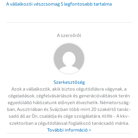
A vállal­ko­zói vészc­so­mag 5 legfon­tosabb tartalma
A szerzőről
Szerkesz­tő­ség
Azok a vállal­ko­zók, akik biztos cégutód­lás­ra vágynak, a
cégela­dá­sok, cégfel­vá­sár­lá­sok és generá­ció­vál­tá­sok terén
egyedülál­ló hálóza­tunk előny­eit élvez­he­tik. Németor­szág­
ban, Ausztriá­ban és Svájc­ban több mint 20 szakértő tanác­
sa­dó áll az Ön, család­ja és cége szolgá­la­tá­ra.
- A kkv-
KERN
szektor­ban a cégutód­lás­sal foglal­ko­zó tanác­sa­dó márka.
Továb­bi információ >