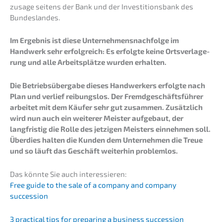
zu­sa­ge seitens der Bank und der Inves­ti­ti­ons­bank des
Bundeslandes.
Im Ergeb­nis ist diese Unternehmens­nachfolge im
Handwerk sehr erfolg­reich: Es erfolg­te keine Ortsver­la­ge­
rung und alle Arbeits­plät­ze wurden erhalten.
Die Betriebs­über­ga­be dieses Handwer­kers erfolg­te nach
Plan und verlief reibungs­los. Der Fremd­ge­schäfts­füh­rer
arbei­tet mit dem Käufer sehr gut zusam­men. Zusätz­lich
wird nun auch ein weite­rer Meister aufge­baut, der
langfris­tig die Rolle des jetzi­gen Meisters einneh­men soll.
Überdies halten die Kunden dem Unter­neh­men die Treue
und so läuft das Geschäft weiter­hin problemlos.
Das könnte Sie auch interessieren:
Free guide to the sale of a compa­ny and compa­ny
succession
3 practi­cal tips for prepa­ring a business succession