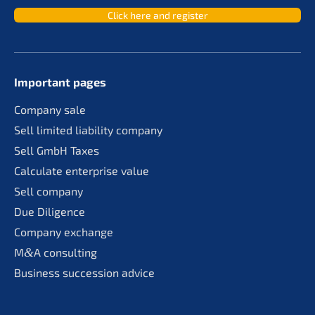
Click here and register
Important pages
Compa­ny sale
Sell limit­ed liabi­li­ty company
Sell GmbH Taxes
Calcu­la­te enter­pri­se value
Sell compa­ny
Due Diligence
Compa­ny exchange
M
&
A consul­ting
Business succes­si­on advice