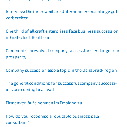
Inter­view: Die inner­fa­mi­liä­re Unternehmens­nachfolge gut
vorbereiten
One third of all craft enter­pri­ses face business succes­si­on
in Grafschaft Bentheim
Comment: Unresol­ved compa­ny succes­si­ons endan­ger our
prosperity
Compa­ny succes­si­on also a topic in the Osnabrück region
The general condi­ti­ons for successful compa­ny succes­si­
ons are coming to a head
Firmen­ver­käu­fe nehmen im Emsland zu
How do you recog­ni­se a reputa­ble business sale
consultant?