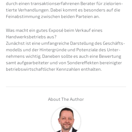
durch einen trans­ak­ti­ons­er­fah­re­nen Berater für zielori­en­
tier­te Verhand­lun­gen. Dabei kommt es beson­ders auf die
Feinab­stim­mung zwischen beiden Partei­en an.
Was macht ein gutes Exposé beim Verkauf eines
Handwerks­be­triebs aus?
Zunächst ist eine umfang­rei­che Darstel­lung des Geschäfts­
mo­dells und der Hinter­grün­de und Poten­zia­le des Unter­
neh­mens wichtig. Daneben sollte es auch eine Bewer­tung
samt aufge­ar­bei­te­ter und von Sonder­ef­fek­ten berei­nig­ter
betriebs­wirt­schaft­li­cher Kennzah­len enthalten.
About The Author