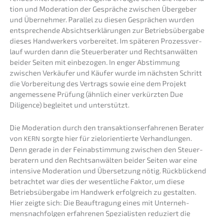
ti­on und Modera­ti­on der Gesprä­che zwischen Überge­ber
und Überneh­mer. Paral­lel zu diesen Gesprä­chen wurden
entspre­chen­de Absichts­er­klä­run­gen zur Betriebs­über­ga­be
dieses Handwer­kers vorbe­rei­tet. Im späte­ren Prozess­ver­
lauf wurden dann die Steuer­be­ra­ter und Rechts­an­wäl­ten
beider Seiten mit einbe­zo­gen. In enger Abstim­mung
zwischen Verkäu­fer und Käufer wurde im nächs­ten Schritt
die Vorbe­rei­tung des Vertrags sowie eine dem Projekt
angemes­se­ne Prüfung (ähnlich einer verkürz­ten Due
Diligence) beglei­tet und unterstützt.
Die Modera­ti­on durch den trans­ak­ti­ons­er­fah­re­nen Berater
von
sorgte hier für zielori­en­tier­te Verhand­lun­gen.
KERN
Denn gerade in der Feinab­stim­mung zwischen den Steuer­
be­ra­tern und den Rechts­an­wäl­ten beider Seiten war eine
inten­si­ve Modera­ti­on und Überset­zung nötig. Rückbli­ckend
betrach­tet war dies der wesent­li­che Faktor, um diese
Betriebs­über­ga­be im Handwerk erfolg­reich zu gestal­ten.
Hier zeigte sich: Die Beauf­tra­gung eines mit Unter­neh­
mens­nach­fol­gen erfah­re­nen Spezia­lis­ten reduziert die