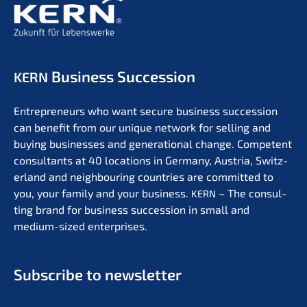
Business Succession
KERN
Entre­pre­neurs who want secure business succes­si­on
can benefit from our unique network for selling and
buying businesses and genera­tio­nal change. Compe­tent
consul­tants at 40 locati­ons in Germa­ny, Austria, Switz­
er­land and neigh­bou­ring count­ries are commit­ted to
you, your family and your business.
– The consul­
KERN
ting brand for business succes­si­on in small and
medium-sized enterprises.
Subscri­be to newsletter