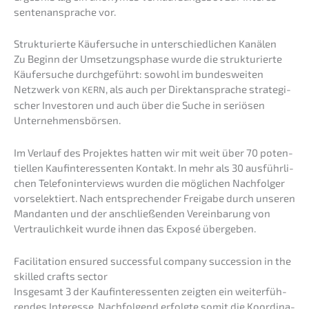
sen­ten­an­spra­che vor.
Struk­tu­rier­te Käufer­su­che in unter­schied­li­chen Kanälen
Zu Beginn der Umset­zungs­pha­se wurde die struk­tu­rier­te
Käufer­su­che durch­ge­führt: sowohl im bundes­wei­ten
Netzwerk von
, als auch per Direkt­an­spra­che strate­gi­
KERN
scher Inves­to­ren und auch über die Suche in seriö­sen
Unternehmensbörsen.
Im Verlauf des Projek­tes hatten wir mit weit über 70 poten­
ti­el­len Kaufin­ter­es­sen­ten Kontakt. In mehr als 30 ausführ­li­
chen Telefon­in­ter­views wurden die mögli­chen Nachfol­ger
vorse­lek­tiert. Nach entspre­chen­der Freiga­be durch unseren
Mandan­ten und der anschlie­ßen­den Verein­ba­rung von
Vertrau­lich­keit wurde ihnen das Exposé übergeben.
Facili­ta­ti­on ensured successful compa­ny succes­si­on in the
skilled crafts sector
Insge­samt 3 der Kaufin­ter­es­sen­ten zeigten ein weiter­füh­
ren­des Inter­es­se. Nachfol­gend erfolg­te somit die Koordi­na­