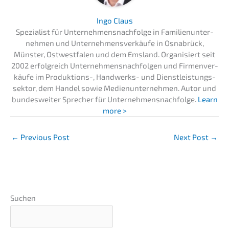
Ingo Claus
Spezia­list für Unternehmens­nachfolge in Famili­en­un­ter­
neh­men und Unter­neh­mens­ver­käu­fe in Osnabrück,
Münster, Ostwest­fa­len und dem Emsland. Organi­siert seit
2002 erfolg­reich Unter­neh­mens­nach­fol­gen und Firmen­ver­
käu­fe im Produk­ti­ons-, Handwerks- und Dienst­leis­tungs­
sek­tor, dem Handel sowie Medien­un­ter­neh­men. Autor und
bundes­wei­ter Sprecher für Unternehmens­nachfolge.
Learn
more >
←
Previous Post
Next Post
→
Suchen