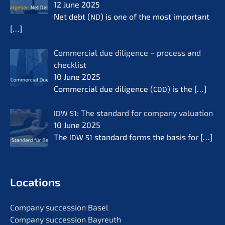
12 June 2025
Net debt (
) is one of the most important
ND
[…]
Commer­cial due diligence – process and
check­list
10 June 2025
Commer­cial due diligence (
) is the
[…]
CDD
: The standard for compa­ny valua­ti­on
IDW
S1
10 June 2025
The
standard forms the basis for
[…]
IDW
S1
Locati­ons
Compa­ny succes­si­on Basel
Compa­ny succes­si­on Bayreuth