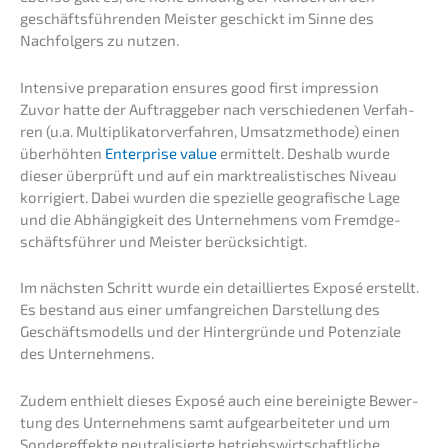
geschäfts­füh­ren­den Meister geschickt im Sinne des
Nachfol­gers zu nutzen.
Inten­si­ve prepa­ra­ti­on ensures good first impression
Zuvor hatte der Auftrag­ge­ber nach verschie­de­nen Verfah­
ren (u.a. Multi­pli­ka­tor­ver­fah­ren, Umsatz­me­tho­de) einen
überhöh­ten
Enter­pri­se value
ermit­telt. Deshalb wurde
dieser überprüft und auf ein markt­rea­lis­ti­sches Niveau
korri­giert. Dabei wurden die spezi­el­le geogra­fi­sche Lage
und die Abhän­gig­keit des Unter­neh­mens vom Fremd­ge­
schäfts­füh­rer und Meister berücksichtigt.
Im nächs­ten Schritt wurde ein detail­lier­tes Exposé erstellt.
Es bestand aus einer umfang­rei­chen Darstel­lung des
Geschäfts­mo­dells und der Hinter­grün­de und Poten­zia­le
des Unternehmens.
Zudem enthielt dieses Exposé auch eine berei­nig­te Bewer­
tung des Unter­neh­mens samt aufge­ar­bei­te­ter und um
Sonder­ef­fek­te neutra­li­sier­te betriebs­wirt­schaft­li­che