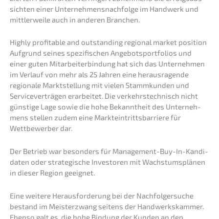
sich­ten einer Unternehmens­nachfolge im Handwerk und
mittler­wei­le auch in anderen Branchen.
Highly profi­ta­ble and outstan­ding regio­nal market position
Aufgrund seines spezi­fi­schen Angebots­port­fo­li­os und
einer guten Mitar­bei­ter­bin­dung hat sich das Unter­neh­men
im Verlauf von mehr als 25 Jahren eine heraus­ra­gen­de
regio­na­le Markt­stel­lung mit vielen Stamm­kun­den und
Service­ver­trä­gen erarbei­tet. Die verkehrs­tech­nisch nicht
günsti­ge Lage sowie die hohe Bekannt­heit des Unter­neh­
mens stellen zudem eine Markt­ein­tritts­bar­rie­re für
Wettbe­wer­ber dar.
Der Betrieb war beson­ders für Manage­ment-Buy-In-Kandi­
da­ten oder strate­gi­sche Inves­to­ren mit Wachs­tums­plä­nen
in dieser Region geeignet.
Eine weite­re Heraus­for­de­rung bei der Nachfol­ger­su­che
bestand im Meister­zwang seitens der Handwerks­kam­mer.
Ebenso galt es, die hohe Bindung der Kunden an den