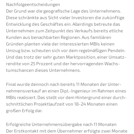
Nachfolgeentscheidungen
Der Grund war die geogra­fi­sche Lage des Unter­neh­mens.
Diese schränk­te aus Sicht vieler Inves­to­ren die zukünf­ti­ge
Entwick­lung des Geschäf­tes ein. Aller­dings betreu­te das
Unter­neh­men zum Zeitpunkt des Verkaufs bereits etliche
Kunden aus benach­bar­ten Regio­nen. Aus familiä­ren
Gründen planten viele der inter­es­sier­ten MBIs keinen
Umzug bzw. scheu­ten sich vor dem regel­mä­ßi­gen Pendeln.
Und das trotz der sehr guten Markt­po­si­ti­on, einer Umsatz­
ren­di­te von 25 Prozent und der hervor­ra­gen­den Wachs­
tums­chan­cen dieses Unternehmens.
Final wurde dennoch nach bereits 11 Monaten der Unter­
nehmens­verkauf an einen Dipl.-Ingenieur im Rahmen eines
MBIs reali­siert. Das stellt vor dem Hinter­grund einer durch­
schnitt­li­chen Projekt­lauf­zeit von 18-24 Monaten einen
großen Erfolg dar.
Erfolg­rei­che Unter­neh­mens­über­ga­be nach 11 Monaten
Der Erstkon­takt mit dem Überneh­mer erfolg­te zwei Monate