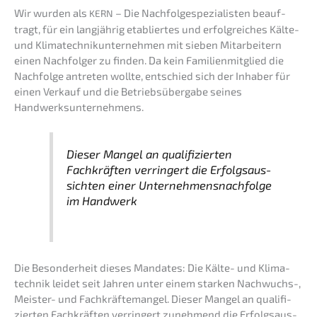
Wir wurden als
– Die Nachfolge­spezialisten beauf­
KERN
tragt, für ein langjäh­rig etablier­tes und erfolg­rei­ches Kälte-
und Klima­tech­nik­un­ter­neh­men mit sieben Mitar­bei­tern
einen Nachfol­ger zu finden. Da kein Famili­en­mit­glied die
Nachfol­ge antre­ten wollte, entschied sich der Inhaber für
einen Verkauf und die Betriebs­über­ga­be seines
Handwerksunternehmens.
Dieser Mangel an quali­fi­zier­ten
Fachkräf­ten verrin­gert die Erfolgs­aus­
sich­ten einer Unternehmens­nachfolge
im Handwerk
Die Beson­der­heit dieses Manda­tes: Die Kälte- und Klima­
tech­nik leidet seit Jahren unter einem starken Nachwuchs-,
Meister- und Fachkräf­te­man­gel. Dieser Mangel an quali­fi­
zier­ten Fachkräf­ten verrin­gert zuneh­mend die Erfolgs­aus­