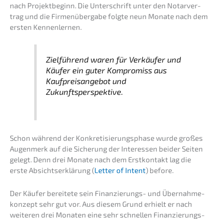
nach Projekt­be­ginn. Die Unter­schrift unter den Notar­ver­
trag und die Firmen­über­ga­be folgte neun Monate nach dem
ersten Kennenlernen.
Zielfüh­rend waren für Verkäu­fer und
Käufer ein guter Kompro­miss aus
Kaufpreis­an­ge­bot und
Zukunftsperspektive.
Schon während der Konkre­ti­sie­rungs­pha­se wurde großes
Augen­merk auf die Siche­rung der Inter­es­sen beider Seiten
gelegt. Denn drei Monate nach dem Erstkon­takt lag die
erste Absichts­er­klä­rung (
Letter of Intent
) before.
Der Käufer berei­te­te sein Finan­zie­rungs- und Übernah­me­
kon­zept sehr gut vor. Aus diesem Grund erhielt er nach
weite­ren drei Monaten eine sehr schnel­len Finan­zie­rungs­