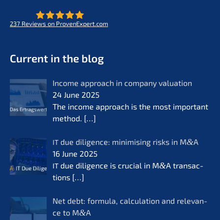
237
Reviews on ProvenExpert.com
- Future for lifeworks
KERN
Current in the blog
Income approach in compa­ny valua­ti­on
24 June 2025
The income approach is the most important
method.
[…]
due diligence: minimi­sing risks in M
&
A
IT
16 June 2025
due diligence is crucial in M
&
A transac­
IT
tions
[…]
Net debt: formu­la, calcu­la­ti­on and relevan­
ce to M
&
A