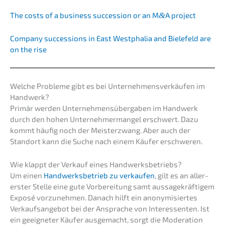
The costs of a business succes­si­on or an M
&
A project
Compa­ny succes­si­ons in East Westpha­lia and Biele­feld are
on the rise
Welche Proble­me gibt es bei Unter­neh­mens­ver­käu­fen im
Handwerk?
Primär werden Unter­neh­mens­über­ga­ben im Handwerk
durch den hohen Unter­neh­mer­man­gel erschwert. Dazu
kommt häufig noch der Meister­zwang. Aber auch der
Stand­ort kann die Suche nach einem Käufer erschweren.
Wie klappt der Verkauf eines Handwerksbetriebs?
Um einen
Handwerks­be­trieb zu verkau­fen
, gilt es an aller­
ers­ter Stelle eine gute Vorbe­rei­tung samt aussa­ge­kräf­ti­gem
Exposé vorzu­neh­men. Danach hilft ein anony­mi­sier­tes
Verkaufs­an­ge­bot bei der Anspra­che von Inter­es­sen­ten. Ist
ein geeig­ne­ter Käufer ausge­macht, sorgt die Modera­ti­on