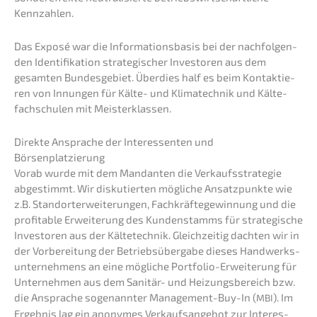
Kennzahlen.
Das Exposé war die Infor­ma­ti­ons­ba­sis bei der nachfol­gen­
den Identi­fi­ka­ti­on strate­gi­scher Inves­to­ren aus dem
gesam­ten Bundes­ge­biet. Überdies half es beim Kontak­tie­
ren von Innun­gen für Kälte- und Klima­tech­nik und Kälte­
fach­schu­len mit Meisterklassen.
Direk­te Anspra­che der Inter­es­sen­ten und
Börsenplatzierung
Vorab wurde mit dem Mandan­ten die Verkaufs­stra­te­gie
abgestimmt. Wir disku­tier­ten mögli­che Ansatz­punk­te wie
z.B. Stand­orter­wei­te­run­gen, Fachkräf­te­ge­win­nung und die
profi­ta­ble Erwei­te­rung des Kunden­stamms für strate­gi­sche
Inves­to­ren aus der Kälte­tech­nik. Gleich­zei­tig dachten wir in
der Vorbe­rei­tung der Betriebs­über­ga­be dieses Handwerks­
un­ter­neh­mens an eine mögli­che Portfo­lio-Erwei­te­rung für
Unter­neh­men aus dem Sanitär- und Heizungs­be­reich bzw.
die Anspra­che sogenann­ter Manage­ment-Buy-In (
). Im
MBI
Ergeb­nis lag ein anony­mes Verkaufs­an­ge­bot zur Inter­es­