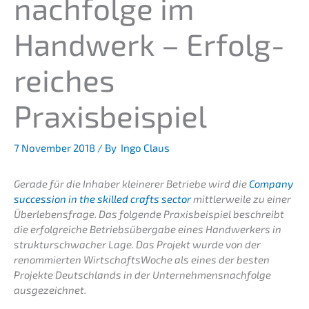
nachfolge im
Handwerk – Erfolg­
rei­ches
Praxisbeispiel
7 Novem­ber 2018
/ By
Ingo Claus
Gerade für die Inhaber kleine­rer Betrie­be wird die
Compa­ny
succes­si­on in the skilled crafts sector
mittler­wei­le zu einer
Überle­bens­fra­ge. Das folgen­de Praxis­bei­spiel beschreibt
die erfolg­rei­che Betriebs­über­ga­be eines Handwer­kers in
struk­tur­schwa­cher Lage. Das Projekt wurde von der
renom­mier­ten Wirtschafts­Wo­che als eines der besten
Projek­te Deutsch­lands in der Unternehmens­nachfolge
ausgezeichnet.