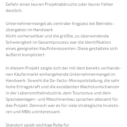
Gefahr eines teuren Projekt­ab­bruchs oder teurer Fehler
deutlich.
Unter­neh­mer­man­gel als zentra­ler Engpass bei Betriebs­
über­ga­ben im Handwerk
Nicht vorher­seh­bar und die größte, zu überwin­den­de
Schwie­rig­keit im Gesamt­pro­zess war die Identi­fi­ka­ti­on
eines geeig­ne­ten Kaufin­ter­es­sen­ten. Diese gestal­te­te sich
äußerst kompliziert.
In diesem Projekt zeigte sich der mit dem bereits vorhan­de­
nen Käufer­markt einher­ge­hen­de Unter­neh­mer­man­gel im
Handwerk: Sowohl die De-facto-Monopol­stel­lung, die sehr
hohe Ertrags­kraft und die exzel­len­ten Wachs­tums­chan­cen
in der Lebens­mit­tel­in­dus­trie, dem Touris­mus und dem
Spezi­al­an­la­gen- und Maschi­nen­bau sprachen allesamt für
das Projekt. Dennoch war es für viele strate­gi­sche Inves­to­
ren und MBIs uninteressant.
Stand­ort spielt wichti­ge Rolle für