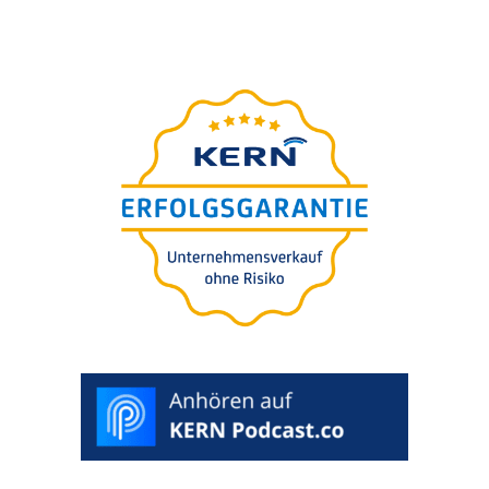
Exclu­si­ve expert knowledge from
the
magazine
DUB
UNTERNEHMER
Free White­pa­per: 8 Steps
to Secure Your Business
DOWNLOAD
WHITEPAPER