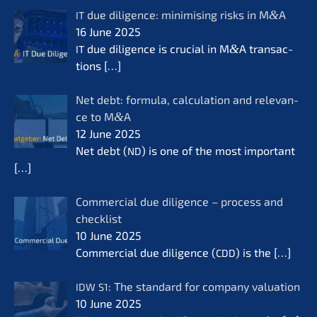
due diligence: minimi­sing risks in M
&
A
IT
16 June 2025
due diligence is crucial in M
&
A transac­
IT
tions
[…]
Net debt: formu­la, calcu­la­ti­on and relevan­
ce to M
&
A
12 June 2025
Net debt (
) is one of the most important
ND
[…]
Commer­cial due diligence – process and
check­list
10 June 2025
Commer­cial due diligence (
) is the
[…]
CDD
: The standard for compa­ny valua­ti­on
IDW
S1
10 June 2025