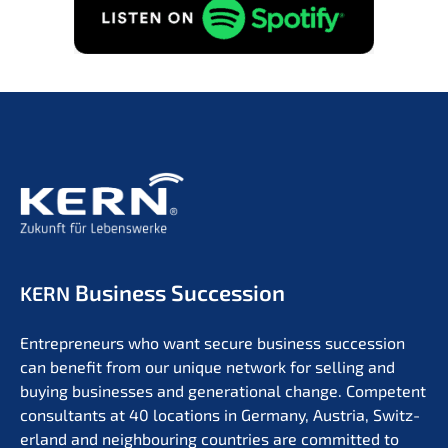
Business Succession
KERN
Entre­pre­neurs who want secure business succes­si­on
can benefit from our unique network for selling and
buying businesses and genera­tio­nal change. Compe­tent
consul­tants at 40 locati­ons in Germa­ny, Austria, Switz­
er­land and neigh­bou­ring count­ries are commit­ted to