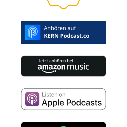
>
START
RATING