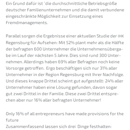
Ein Grund dafür ist ´die durch­schnitt­li­che Betriebs­grö­ße
deutscher Famili­en­un­ter­neh­men und die damit verbun­de­ne
einge­schränk­te Möglich­keit zur Einset­zung eines
Fremdmanagements.
Paral­lel sorgen die Ergeb­nis­se einer aktuel­len Studie der
IHK
Regens­burg für Aufse­hen: Mit 52% plant mehr als die Hälfte
der befrag­ten 600 Unter­neh­mer die Unter­neh­mens­über­ga­
be im Lauf der nächs­ten 5 Jahre. Dies sind rund 300 Unter­
neh­men. Aller­dings haben 69% aller Befrag­ten noch keine
Vorsor­ge getrof­fen. Ergo beschäf­ti­gen sich nur 31% aller
Unter­neh­mer in der Region Regens­burg mit Ihrer Nachfol­ge.
Und dieses knappe Drittel scheint gut aufge­stellt: 24% aller
Unter­neh­mer haben eine Lösung gefun­den, davon sogar
gut zwei Drittel in der Familie. Diese zwei Drittel entspre­
chen aber nur 16% aller befrag­ten Unternehmer!
Only 16% of all entre­pre­neurs have made provi­si­ons for the
future
Zusam­men­fas­send lassen sich drei Dinge festhalten: