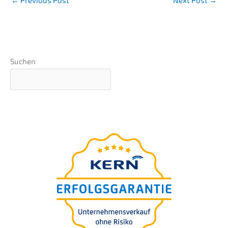
←
Previous Post
Next Post
→
Suchen
Unter­neh­mens-wert-
Einschät­zung in 5 Minuten
Für Sie
free of charge.
100% confi­
den­ti­al. Evalua­ti­on included.