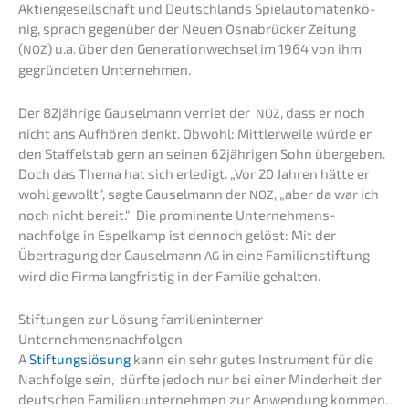
Aktien­ge­sell­schaft und Deutsch­lands Spiel­au­to­ma­ten­kö­
nig, sprach gegen­über der Neuen Osnabrü­cker Zeitung
(
) u.a. über den Genera­ti­on­wech­sel im 1964 von ihm
NOZ
gegrün­de­ten Unternehmen.
Der 82jährige Gausel­mann verriet der
, dass er noch
NOZ
nicht ans Aufhö­ren denkt. Obwohl: Mittler­wei­le würde er
den Staffel­stab gern an seinen 62jährigen Sohn überge­ben.
Doch das Thema hat sich erledigt. „Vor 20 Jahren hätte er
wohl gewollt“, sagte Gausel­mann der
, „aber da war ich
NOZ
noch nicht bereit.“ Die promi­nen­te Unternehmens­
nachfolge in Espel­kamp ist dennoch gelöst: Mit der
Übertra­gung der Gausel­mann
in eine Famili­en­stif­tung
AG
wird die Firma langfris­tig in der Familie gehalten.
Stiftun­gen zur Lösung famili­en­in­ter­ner
Unternehmensnachfolgen
A
Stiftungs­lö­sung
kann ein sehr gutes Instru­ment für die
Nachfol­ge sein, dürfte jedoch nur bei einer Minder­heit der
deutschen Famili­en­un­ter­neh­men zur Anwen­dung kommen.