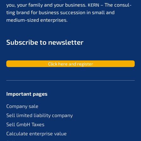
you, your family and your business.
– The consul­
KERN
ting brand for business succes­si­on in small and
medium-sized enterprises.
Subscri­be to newsletter
Click here and register
Important pages
Compa­ny sale
Sell limit­ed liabi­li­ty company
Sell GmbH Taxes
Calcu­la­te enter­pri­se value