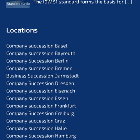
The
standard forms the basis for
[…]
IDW
S1
Locati­ons
Compa­ny succes­si­on Basel
Compa­ny succes­si­on Bayreuth
Compa­ny Succes­si­on Berlin
Compa­ny succes­si­on Bremen
Business Succes­si­on Darmstadt
Compa­ny Succes­si­on Dresden
Compa­ny succes­si­on Eisenach
Compa­ny succes­si­on Essen
Compa­ny succes­si­on Frankfurt
Compa­ny Succes­si­on Freiburg
Compa­ny succes­si­on Graz
Compa­ny succes­si­on Halle
Compa­ny Succes­si­on Hamburg