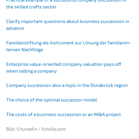
the skilled crafts sector
Clari­fy important questi­ons about business succes­si­on in
advance
Famili­en­stif­tung als Instru­ment zur Lösung der famili­en­in­
ter­nen Nachfolge
Enter­pri­se value-orien­ted compa­ny valua­ti­on pays off
when selling a company
Compa­ny succes­si­on also a topic in the Osnabrück region
The choice of the optimal succes­sor model
The costs of a business succes­si­on or an M
&
A project
Bild: ©tunedin / fotolia.com