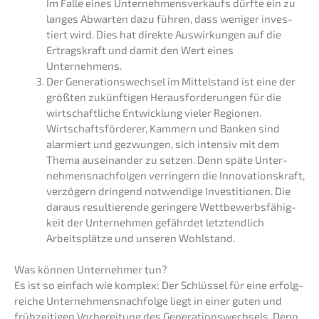
Im Falle eines Unter­neh­mens­ver­kaufs dürfte ein zu
langes Abwar­ten dazu führen, dass weniger inves­
tiert wird. Dies hat direk­te Auswir­kun­gen auf die
Ertrags­kraft und damit den Wert eines
Unternehmens.
Der Generations­wechsel im Mittel­stand ist eine der
größten zukünf­ti­gen Heraus­for­de­run­gen für die
wirtschaft­li­che Entwick­lung vieler Regio­nen.
Wirtschafts­för­de­rer, Kammern und Banken sind
alarmiert und gezwun­gen, sich inten­siv mit dem
Thema ausein­an­der zu setzen. Denn späte Unter­
neh­mens­nach­fol­gen verrin­gern die Innova­ti­ons­kraft,
verzö­gern dringend notwen­di­ge Inves­ti­tio­nen. Die
daraus resul­tie­ren­de gerin­ge­re Wettbe­werbs­fä­hig­
keit der Unter­neh­men gefähr­det letzt­end­lich
Arbeits­plät­ze und unseren Wohlstand.
Was können Unter­neh­mer tun?
Es ist so einfach wie komplex: Der Schlüs­sel für eine erfolg­
rei­che Unternehmens­nachfolge liegt in einer guten und
frühzei­ti­gen Vorbe­rei­tung des Genera­ti­ons­wech­sels. Denn