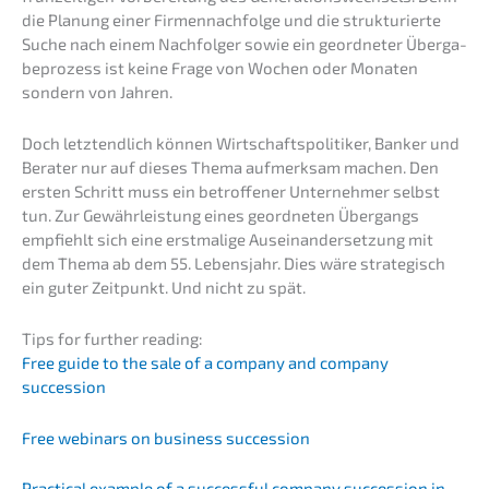
die Planung einer Firmen­nach­fol­ge und die struk­tu­rier­te
Suche nach einem Nachfol­ger sowie ein geord­ne­ter Überga­
be­pro­zess ist keine Frage von Wochen oder Monaten
sondern von Jahren.
Doch letzt­end­lich können Wirtschafts­po­li­ti­ker, Banker und
Berater nur auf dieses Thema aufmerk­sam machen. Den
ersten Schritt muss ein betrof­fe­ner Unter­neh­mer selbst
tun. Zur Gewähr­leis­tung eines geord­ne­ten Übergangs
empfiehlt sich eine erstma­li­ge Ausein­an­der­set­zung mit
dem Thema ab dem 55. Lebens­jahr. Dies wäre strate­gisch
ein guter Zeitpunkt. Und nicht zu spät.
Tips for further reading:
Free guide to the sale of a compa­ny and compa­ny
succession
Free webinars on business succession
Practi­cal examp­le of a successful compa­ny succes­si­on in