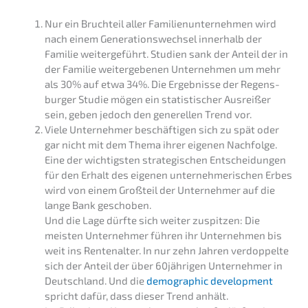
Nur ein Bruch­teil aller Famili­en­un­ter­neh­men wird
nach einem Generations­wechsel inner­halb der
Familie weiter­ge­führt. Studi­en sank der Anteil der in
der Familie weiter­ge­be­nen Unter­neh­men um mehr
als 30% auf etwa 34%. Die Ergeb­nis­se der Regens­
bur­ger Studie mögen ein statis­ti­scher Ausrei­ßer
sein, geben jedoch den generel­len Trend vor.
Viele Unter­neh­mer beschäf­ti­gen sich zu spät oder
gar nicht mit dem Thema ihrer eigenen Nachfol­ge.
Eine der wichtigs­ten strate­gi­schen Entschei­dun­gen
für den Erhalt des eigenen unter­neh­me­ri­schen Erbes
wird von einem Großteil der Unter­neh­mer auf die
lange Bank geschoben.
Und die Lage dürfte sich weiter zuspit­zen: Die
meisten Unter­neh­mer führen ihr Unter­neh­men bis
weit ins Renten­al­ter. In nur zehn Jahren verdop­pel­te
sich der Anteil der über 60jährigen Unter­neh­mer in
Deutsch­land. Und die
demogra­phic develo­p­ment
spricht dafür, dass dieser Trend anhält.