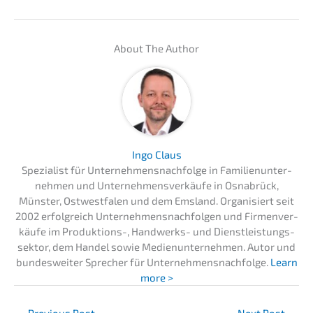
About The Author
Ingo Claus
Spezia­list für Unternehmens­nachfolge in Famili­en­un­ter­
neh­men und Unter­neh­mens­ver­käu­fe in Osnabrück,
Münster, Ostwest­fa­len und dem Emsland. Organi­siert seit
2002 erfolg­reich Unter­neh­mens­nach­fol­gen und Firmen­ver­
käu­fe im Produk­ti­ons-, Handwerks- und Dienst­leis­tungs­
sek­tor, dem Handel sowie Medien­un­ter­neh­men. Autor und
bundes­wei­ter Sprecher für Unternehmens­nachfolge.
Learn
more >