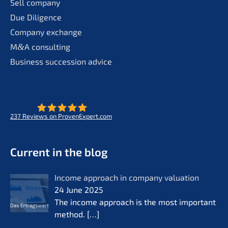
Sell compa­ny
Due Diligence
Compa­ny exchange
M
&
A consul­ting
Business succes­si­on advice
237
Reviews on ProvenExpert.com
- Future for lifeworks
KERN
Current in the blog
Income approach in compa­ny valua­ti­on
24 June 2025
The income approach is the most important
method.
[…]