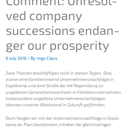
Comment: Unresol­
ved compa­ny
succes­si­ons endan­
ger our prosperity
6 July 2016
/ By
Ingo Claus
Zwei Themen beschäf­ti­gen mich in diesen Tagen. Dies
waren eine famili­en­in­ter­ne Unternehmens­nachfolge in
Espel­kamp und eine Studie der
Regens­burg zu
IHK
ungelös­ten Genera­ti­ons­wech­seln in Famili­en­un­ter­neh­men.
Insbe­son­de­re ungelös­te Unter­neh­mens­nach­fol­gen
könnten unseren Wohlstand in Zukunft gefährden.
Doch fangen wir mit der Unternehmens­nachfolge in Espel­
kamp an. Paul Gausel­mann, Inhaber der gleich­na­mi­gen