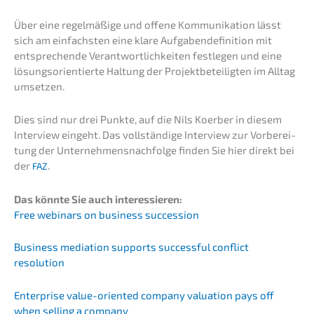
Über eine regel­mä­ßi­ge und offene Kommu­ni­ka­ti­on lässt
sich am einfachs­ten eine klare Aufga­ben­de­fi­ni­ti­on mit
entspre­chen­de Verant­wort­lich­kei­ten festle­gen und eine
lösungs­ori­en­tier­te Haltung der Projekt­be­tei­lig­ten im Alltag
umsetzen.
Dies sind nur drei Punkte, auf die Nils Koerber in diesem
Inter­view eingeht. Das vollstän­di­ge Inter­view zur Vorbe­rei­
tung der Unternehmens­nachfolge finden Sie hier direkt bei
der
.
FAZ
Das könnte Sie auch interessieren:
Free webinars on business succession
Business media­ti­on supports successful conflict
resolution
Enter­pri­se value-orien­ted compa­ny valua­ti­on pays off
when selling a company