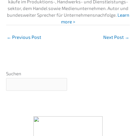
käu­fe im Produk­ti­ons-, Handwerks- und Dienst­leis­tungs­
sek­tor, dem Handel sowie Medien­un­ter­neh­men. Autor und
bundes­wei­ter Sprecher für Unternehmens­nachfolge.
Learn
more >
←
Previous Post
Next Post
→
Suchen
Unter­neh­mens-wert-
Einschät­zung in 5 Minuten