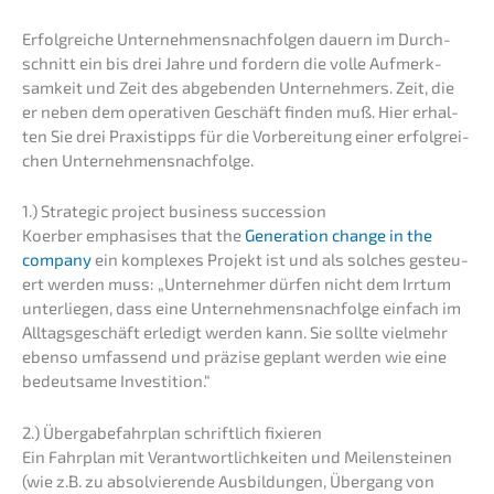
Erfolg­rei­che Unter­neh­mens­nach­fol­gen dauern im Durch­
schnitt ein bis drei Jahre und fordern die volle Aufmerk­
sam­keit und Zeit des abgeben­den Unter­neh­mers. Zeit, die
er neben dem opera­ti­ven Geschäft finden muß. Hier erhal­
ten Sie drei Praxis­tipps für die Vorbe­rei­tung einer erfolg­rei­
chen Unternehmensnachfolge.
1.) Strate­gic project business succession
Koerber empha­si­s­es that the
Genera­ti­on change in the
compa­ny
ein komple­xes Projekt ist und als solches gesteu­
ert werden muss: „Unter­neh­mer dürfen nicht dem Irrtum
unter­lie­gen, dass eine Unternehmens­nachfolge einfach im
Alltags­ge­schäft erledigt werden kann. Sie sollte vielmehr
ebenso umfas­send und präzi­se geplant werden wie eine
bedeut­sa­me Investition.“
2.) Überga­be­fahr­plan schrift­lich fixieren
Ein Fahrplan mit Verant­wort­lich­kei­ten und Meilen­stei­nen
(wie z.B. zu absol­vie­ren­de Ausbil­dun­gen, Übergang von