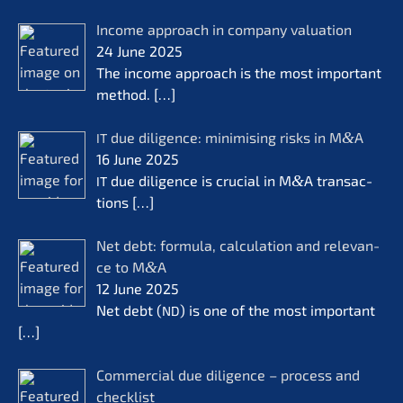
Income approach in compa­ny valua­ti­on
24 June 2025
The income approach is the most important
method.
[…]
due diligence: minimi­sing risks in M
&
A
IT
16 June 2025
due diligence is crucial in M
&
A transac­
IT
tions
[…]
Net debt: formu­la, calcu­la­ti­on and relevan­
ce to M
&
A
12 June 2025
Net debt (
) is one of the most important
ND
[…]
Commer­cial due diligence – process and
check­list