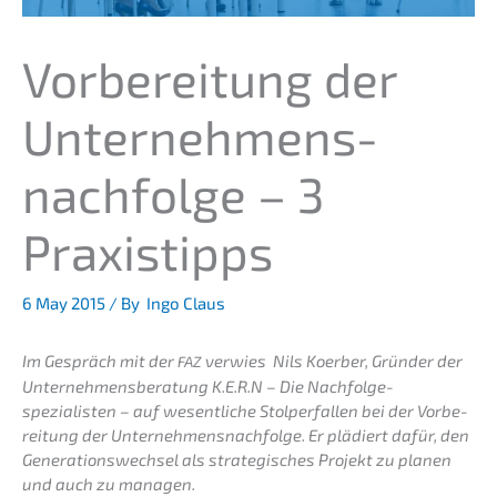
Vorbe­rei­tung der
Unternehmens­
nachfolge – 3
Praxistipps
6 May 2015
/ By
Ingo Claus
Im Gespräch mit der
verwies Nils Koerber, Gründer der
FAZ
Unternehmens­beratung K.E.R.N – Die Nachfolge­
spezialisten – auf wesent­li­che Stolper­fal­len bei der Vorbe­
rei­tung der Unternehmens­nachfolge. Er plädiert dafür, den
Generations­wechsel als strate­gi­sches Projekt zu planen
und auch zu managen.