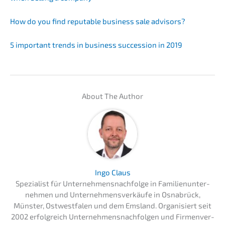
How do you find reputa­ble business sale advisors?
5 important trends in business succes­si­on in 2019
About The Author
Ingo Claus
Spezia­list für Unternehmens­nachfolge in Famili­en­un­ter­
neh­men und Unter­neh­mens­ver­käu­fe in Osnabrück,
Münster, Ostwest­fa­len und dem Emsland. Organi­siert seit
2002 erfolg­reich Unter­neh­mens­nach­fol­gen und Firmen­ver­