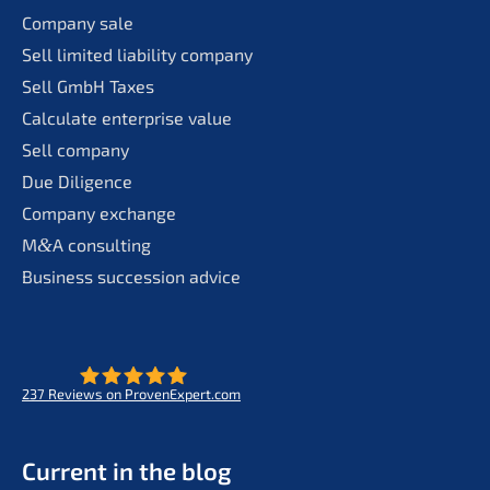
Compa­ny sale
Sell limit­ed liabi­li­ty company
Sell GmbH Taxes
Calcu­la­te enter­pri­se value
Sell compa­ny
Due Diligence
Compa­ny exchange
M
&
A consul­ting
Business succes­si­on advice
237
Reviews on ProvenExpert.com
- Future for lifeworks
KERN
Current in the blog