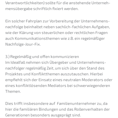
Verant­wort­lich­kei­ten) sollte für die anste­hen­de Unter­neh­
mens­über­ga­be schrift­lich fixiert werden.
Ein solcher Fahrplan zur Vorbe­rei­tung der Unternehmens­
nachfolge beinhal­tet neben sachlich-fachli­chen Aufga­ben,
wie der Klärung von steuer­li­chen oder recht­li­chen Fragen
auch Kommu­ni­ka­ti­ons­the­men wie z.B. ein regel­mä­ßi­ger
Nachfolge-Jour-Fix.
3.) Regel­mä­ßig und offen kommunizieren
Im Ideal­fall nehmen sich Überge­ber und Unter­neh­mens­
nach­fol­ger regel­mä­ßig Zeit, um sich über den Stand des
Projek­tes und Konflikt­the­men auszu­tau­schen. Hierbei
empfiehlt sich der Einsatz eines neutra­len Modera­tors oder
eines konflikt­lö­sen­den Media­tors bei schwer­wie­gen­de­ren
Themen.
Dies trifft insbe­son­de­re auf Famili­en­un­ter­neh­mer zu, da
hier die familiä­ren Bindun­gen und das Rollen­ver­hal­ten der
Genera­tio­nen beson­ders ausge­prägt sind.