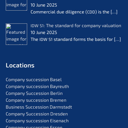
10 June 2025
Commer­cial due diligence (
) is the
[…]
CDD
: The standard for compa­ny valua­ti­on
IDW
S1
10 June 2025
The
standard forms the basis for
[…]
IDW
S1
Locati­ons
Compa­ny succes­si­on Basel
Compa­ny succes­si­on Bayreuth
Compa­ny Succes­si­on Berlin
Compa­ny succes­si­on Bremen
Business Succes­si­on Darmstadt
Compa­ny Succes­si­on Dresden
Compa­ny succes­si­on Eisenach
Compa­ny succes­si­on Essen