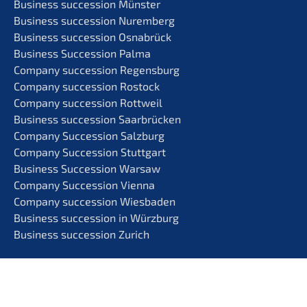
Business succes­si­on Münster
Business succes­si­on Nuremberg
Business succes­si­on Osnabrück
Business Succes­si­on Palma
Compa­ny succes­si­on Regensburg
Compa­ny succes­si­on Rostock
Compa­ny succes­si­on Rottweil
Business succes­si­on Saarbrücken
Compa­ny Succes­si­on Salzburg
Compa­ny Succes­si­on Stuttgart
Business Succes­si­on Warsaw
Compa­ny Succes­si­on Vienna
Compa­ny succes­si­on Wiesbaden
Business succes­si­on in Würzburg
Business succes­si­on Zurich
Data protec­tion
Imprint
Disclai­mer
Cookies
AGB
Gender Correct­ness
EN
DE
PL
HU
PT
IT