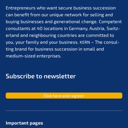
Entre­pre­neurs who want secure business succes­si­on
can benefit from our unique network for selling and
buying businesses and genera­tio­nal change. Compe­tent
consul­tants at 40 locati­ons in Germa­ny, Austria, Switz­
er­land and neigh­bou­ring count­ries are commit­ted to
you, your family and your business.
– The consul­
KERN
ting brand for business succes­si­on in small and
medium-sized enterprises.
Subscri­be to newsletter
Click here and register
Important pages