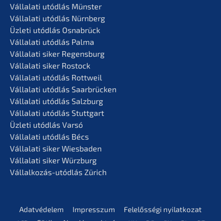
Vállala­ti utódlás Münster
Vállala­ti utódlás Nürnberg
Üzleti utódlás Osnabrück
Vállala­ti utódlás Palma
Vállala­ti siker Regensburg
Vállala­ti siker Rostock
Vállala­ti utódlás Rottweil
Vállala­ti utódlás Saarbrücken
Vállala­ti utódlás Salzburg
Vállala­ti utódlás Stuttgart
Üzleti utódlás Varsó
Vállala­ti utódlás Bécs
Vállala­ti siker Wiesbaden
Vállala­ti siker Würzburg
Vállal­ko­zás-utódlás Zürich
Adatvé­de­lem
Impress­z­um
Felelős­sé­gi nyilatkozat