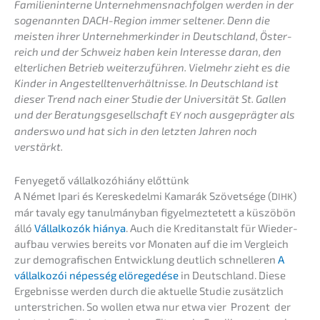
Famili­en­in­ter­ne Unter­neh­mens­nach­fol­gen werden in der
sogenann­ten DACH-Region immer selte­ner. Denn die
meisten ihrer Unter­neh­mer­kin­der in Deutsch­land, Öster­
reich und der Schweiz haben kein Inter­es­se daran, den
elter­li­chen Betrieb weiter­zu­füh­ren. Vielmehr zieht es die
Kinder in Angestell­ten­ver­hält­nis­se. In Deutsch­land ist
dieser Trend nach einer Studie der Univer­si­tät St. Gallen
und der Beratungs­ge­sell­schaft
noch ausge­präg­ter als
EY
anders­wo und hat sich in den letzten Jahren noch
verstärkt.
Fenye­ge­tő vállal­ko­zóhiá­ny előttünk
A Német Ipari és Keres­ke­del­mi Kamarák Szövet­sé­ge (
)
DIHK
már tavaly egy tanul­má­ny­ban figyel­mez­te­tett a küszö­bön
álló
Vállal­ko­zók hiánya
. Auch die Kredit­an­stalt für Wieder­
auf­bau verwies bereits vor Monaten auf die im Vergleich
zur demogra­fi­schen Entwick­lung deutlich schnel­le­ren
A
vállal­ko­zói népes­ség elöre­ge­dé­se
in Deutsch­land. Diese
Ergeb­nis­se werden durch die aktuel­le Studie zusätz­lich
unter­stri­chen. So wollen etwa nur etwa vier Prozent der