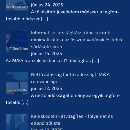
június 24. 2025
A tőkésí­tett jövede­lem módszer a legfon­
tosabb módszer
[…]
Infor­ma­ti­kai átvilá­gí­tás: a kocká­z­a­tok
minima­li­zá­lá­sa az összeol­va­dá­sok és felvá­
sár­lá­sok során
június 16. 2025
Az M
&
A tranzak­ciók­ban az
átvilá­gí­tás
[…]
IT
Nettó adósság (nettó adósság): M
&
A
relevan­ciá­ja
június 12. 2025
A nettó adóssá­gál­lomá­ny az egyik legfon­
tosabb
[…]
Keres­ke­del­mi átvilá­gí­tás - folyamat és
ellenőr­ző­lis­ta
június 10. 2025