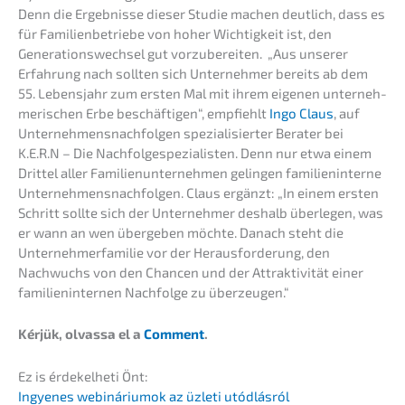
Denn die Ergeb­nis­se dieser Studie machen deutlich, dass es
für Famili­en­be­trie­be von hoher Wichtig­keit ist, den
Generations­wechsel gut vorzu­be­rei­ten. „Aus unserer
Erfah­rung nach sollten sich Unter­neh­mer bereits ab dem
55. Lebens­jahr zum ersten Mal mit ihrem eigenen unter­neh­
me­ri­schen Erbe beschäf­ti­gen“, empfiehlt
Ingo Claus
, auf
Unter­neh­mens­nach­fol­gen spezia­li­sier­ter Berater bei
K.E.R.N – Die Nachfolge­spezialisten. Denn nur etwa einem
Drittel aller Famili­en­un­ter­neh­men gelin­gen famili­en­in­ter­ne
Unter­neh­mens­nach­fol­gen. Claus ergänzt: „In einem ersten
Schritt sollte sich der Unter­neh­mer deshalb überle­gen, was
er wann an wen überge­ben möchte. Danach steht die
Unter­neh­mer­fa­mi­lie vor der Heraus­for­de­rung, den
Nachwuchs von den Chancen und der Attrak­ti­vi­tät einer
famili­en­in­ter­nen Nachfol­ge zu überzeugen.“
Kérjük, olvas­sa el a
Comment
.
Ez is érdekel­he­ti Önt:
Ingyenes webiná­ri­um­ok az üzleti utódlásról