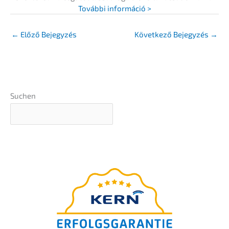
Továb­bi információ >
←
Előző Bejegyzés
Követ­ke­ző Bejegy­zés
→
Suchen
Exklu­zív szakértői tudás a
DUB
magazintól
UNTERNEHMER
Ingyenes White­pa­per: 8