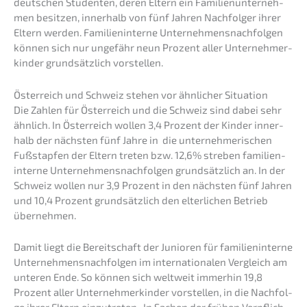
deutschen Studen­ten, deren Eltern ein Famili­en­un­ter­neh­
men besit­zen, inner­halb von fünf Jahren Nachfol­ger ihrer
Eltern werden. Famili­en­in­ter­ne Unter­neh­mens­nach­fol­gen
können sich nur ungefähr neun Prozent aller Unter­neh­mer­
kin­der grund­sätz­lich vorstellen.
Öster­reich und Schweiz stehen vor ähnli­cher Situation
Die Zahlen für Öster­reich und die Schweiz sind dabei sehr
ähnlich. In Öster­reich wollen 3,4 Prozent der Kinder inner­
halb der nächs­ten fünf Jahre in die unter­neh­me­ri­schen
Fußstap­fen der Eltern treten bzw. 12,6% streben famili­en­
in­ter­ne Unter­neh­mens­nach­fol­gen grund­sätz­lich an. In der
Schweiz wollen nur 3,9 Prozent in den nächs­ten fünf Jahren
und 10,4 Prozent grund­sätz­lich den elter­li­chen Betrieb
übernehmen.
Damit liegt die Bereit­schaft der Junio­ren für famili­en­in­ter­ne
Unter­neh­mens­nach­fol­gen im inter­na­tio­na­len Vergleich am
unteren Ende. So können sich weltweit immer­hin 19,8
Prozent aller Unter­neh­mer­kin­der vorstel­len, in die Nachfol­