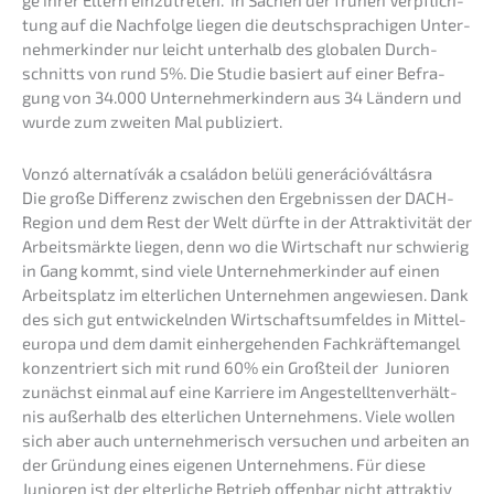
ge ihrer Eltern einzu­tre­ten. In Sachen der frühen Verpflich­
tung auf die Nachfol­ge liegen die deutsch­spra­chi­gen Unter­
neh­mer­kin­der nur leicht unter­halb des globa­len Durch­
schnitts von rund 5%. Die Studie basiert auf einer Befra­
gung von 34.000 Unter­neh­mer­kin­dern aus 34 Ländern und
wurde zum zweiten Mal publiziert.
Vonzó alter­na­tí­vák a csalá­don belüli generációváltásra
Die große Diffe­renz zwischen den Ergeb­nis­sen der DACH-
Region und dem Rest der Welt dürfte in der Attrak­ti­vi­tät der
Arbeits­märk­te liegen, denn wo die Wirtschaft nur schwie­rig
in Gang kommt, sind viele Unter­neh­mer­kin­der auf einen
Arbeits­platz im elter­li­chen Unter­neh­men angewie­sen. Dank
des sich gut entwi­ckeln­den Wirtschafts­um­fel­des in Mittel­
eu­ro­pa und dem damit einher­ge­hen­den Fachkräf­te­man­gel
konzen­triert sich mit rund 60% ein Großteil der Junio­ren
zunächst einmal auf eine Karrie­re im Angestell­ten­ver­hält­
nis außer­halb des elter­li­chen Unter­neh­mens. Viele wollen
sich aber auch unter­neh­me­risch versu­chen und arbei­ten an
der Gründung eines eigenen Unter­neh­mens. Für diese
Junio­ren ist der elter­li­che Betrieb offen­bar nicht attrak­tiv