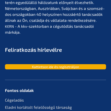
terén egyedülál­ló hálóza­tunk előny­eit élvez­he­tik.
Németor­szág­ban, Ausztriá­ban, Svájc­ban és a szomszé­
dos orszá­gok­ban 40 helyszí­nen hozzá­értő tanác­sa­dók
állnak az Ön, család­ja és vállala­ta rendel­ke­zé­sé­re.
- A kkv-szektor­ban a cégutód­lás tanác­sa­dói
KERN
márkája.
Feliratko­zás hírlevélre
Kattint­son ide és regisztráljon
Fontos oldalak
Cégela­dás
Eladni korlá­tolt felelős­sé­gű társaság