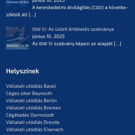
A keres­ke­del­mi átvilá­gí­tás (
) a követ­ke­
CDD
zők­ből áll
[…]
: Az üzleti értékelés szabvá­nya
IDW
S1
június 10. 2025
Az
szabvá­ny képezi az alapját
[…]
IDW
S1
Helyszí­nek
Vállala­ti utódlás Basel
Céges siker Bayreuth
Vállala­ti utódlás Berlin
Vállala­ti utódlás Bremen
Cégáta­dás Darmstadt
Vállala­ti utódlás Drezda
Vállala­ti utódlás Eisenach