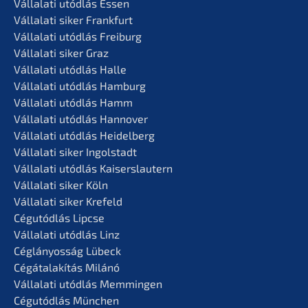
Vállala­ti utódlás Essen
Vállala­ti siker Frankfurt
Vállala­ti utódlás Freiburg
Vállala­ti siker Graz
Vállala­ti utódlás Halle
Vállala­ti utódlás Hamburg
Vállala­ti utódlás Hamm
Vállala­ti utódlás Hannover
Vállala­ti utódlás Heidelberg
Vállala­ti siker Ingolstadt
Vállala­ti utódlás Kaiserslautern
Vállala­ti siker Köln
Vállala­ti siker Krefeld
Cégutód­lás Lipcse
Vállala­ti utódlás Linz
Céglá­n­yos­ság Lübeck
Cégátalakí­tás Milánó
Vállala­ti utódlás Memmingen
Cégutód­lás München