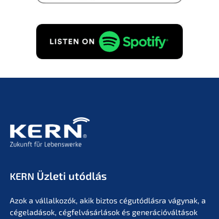
Üzleti utódlás
KERN
Azok a vállal­ko­zók, akik biztos cégutód­lás­ra vágynak, a
cégela­dá­sok, cégfel­vá­sár­lá­sok és generá­ció­vál­tá­sok