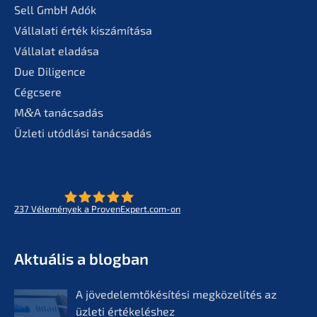
Sell GmbH Adók
Vállala­ti érték kiszámítása
Válla­lat eladása
Due Diligence
Cégcse­re
M
&
A tanác­sa­dás
Üzleti utódlá­si tanácsadás
237
Vélemé­ny­ek a ProvenExpert.com-on
- Az életmű­vek jövője
KERN
Aktuá­lis a blogban
A jövedelem­tőké­sí­té­si megkö­ze­lí­tés az
üzleti értékelés­hez