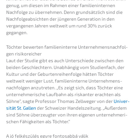
genug, um diesen im Rahmen einer famili­en­in­ter­nen
Nachfol­ge zu überneh­men. Denn grund­sätz­lich sind die
Nachfol­ge­ab­sich­ten der jünge­ren Genera­ti­on in den
vergan­ge­nen Jahren weltweit um rund 30% zurück
gegangen.
Töchter bewer­ten famili­en­in­ter­ne Unter­neh­mens­nach­fol­
gen risikoreicher
Laut der Studie gibt es auch Unter­schie­de zwischen den
beiden Geschlech­tern. Unabhän­gig vom Studi­en­fach, der
Kultur und der Gebur­ten­rei­hen­fol­ge hätten Töchter
weltweit weniger Lust, famili­en­in­ter­ne Unter­neh­mens­
nach­fol­gen anzutre­ten. „Es zeigt sich, dass Töchter eine
unter­neh­me­ri­sche Laufbahn als riskan­ter erach­ten als
Söhne“, sagte Profes­sor Thomas Zellwe­ger von der
Univer­
si­tät St. Gallen
der Schwei­zer Handels­zei­tung. „Außer­dem
sind Söhne überzeug­ter von ihren eigenen unter­neh­me­ri­
schen Fähig­kei­ten als Töchter.“
A jó felkés­zülés egyre fontosab­bá válik