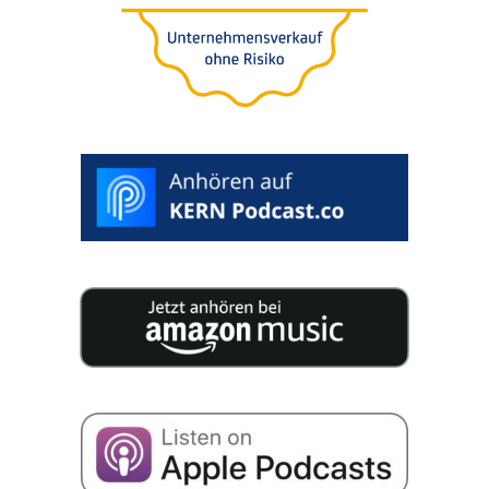
lépés vállal­ko­zá­sa
biztonsá­gá­nak
megteremtéséhez
WHITEPAPER
LETÖLTÉSE