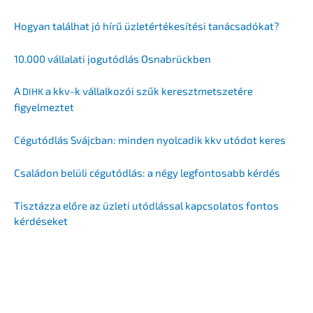
Hogyan talál­hat jó hírű üzletérté­ke­sí­té­si tanácsadókat?
10.000 vállala­ti jogutód­lás Osnabrückben
A
a kkv-k vállal­ko­zói szűk keresz­t­mets­ze­té­re
DIHK
figyelmeztet
Cégutód­lás Svájc­ban: minden nyolca­dik kkv utódot keres
Csalá­don belüli cégutód­lás: a négy legfon­tosabb kérdés
Tisztáz­za előre az üzleti utódlás­sal kapcso­la­tos fontos
kérdéseket