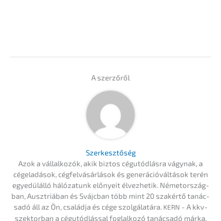
A szerzőről
Szerkesz­tő­ség
Azok a vállal­ko­zók, akik biztos cégutód­lás­ra vágynak, a
cégela­dá­sok, cégfel­vá­sár­lá­sok és generá­ció­vál­tá­sok terén
egyedülál­ló hálóza­tunk előny­eit élvez­he­tik. Németor­szág­
ban, Ausztriá­ban és Svájc­ban több mint 20 szakértő tanác­
sa­dó áll az Ön, család­ja és cége szolgá­la­tá­ra.
- A kkv-
KERN
szektor­ban a cégutód­lás­sal foglal­ko­zó tanác­sa­dó márka.