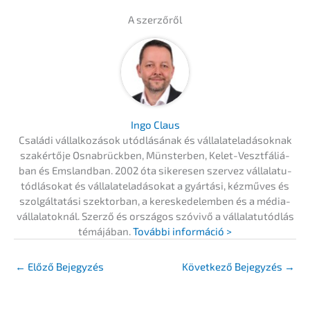
A szerzőről
Ingo Claus
Csalá­di vállal­ko­zá­sok utódlá­sá­nak és vállal­ate­la­dá­so­knak
szakértő­je Osnabrück­ben, Münster­ben, Kelet-Veszt­fá­liá­
ban és Emsland­ban. 2002 óta sikere­sen szervez vállala­tu­
tód­lá­so­kat és vállal­ate­la­dá­so­kat a gyártá­si, kézmű­ves és
szolgál­ta­tá­si szektor­ban, a keres­ke­del­em­ben és a média­
vállala­to­knál. Szerző és orszá­gos szóvi­vő a vállala­tu­tód­lás
témájá­ban.
Továb­bi információ >
←
Előző Bejegyzés
Követ­ke­ző Bejegy­zés
→