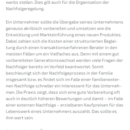
werbs stellen. Dies gilt auch für die Organi­sa­ti­on der
Nachfolgeregelung.
Ein Unter­neh­mer sollte die Überga­be seines Unter­neh­mens
genau­so akribisch vorbe­rei­ten und umset­zen wie die
Entwick­lung und Markt­ein­füh­rung eines neuen Produk­tes.
Dabei zahlen sich die Kosten einer struk­tu­rier­ten Beglei­
tung durch einen trans­ak­ti­ons­er­fah­re­nen Berater in den
meisten Fällen um ein Vielfa­ches aus. Denn mit einem gut
vorbe­rei­te­ten Generations­wechsel werden viele Fragen der
Nachfol­ger bereits im Vorfeld beant­wor­tet. Somit
beschleu­nigt sich der Nachfol­ge­pro­zess in der Familie
insge­samt bzw. es findet sich im Falle einer famili­en­ex­ter­
nen Nachfol­ge schnel­ler ein Inter­es­sent für das Unter­neh­
men. Die Praxis zeigt, dass sich eine gute Vorbe­rei­tung oft
auch in deutlich höheren Bewer­tun­gen und damit – im Falle
einer exter­nen Nachfol­ge – erziel­ba­ren Kaufprei­sen für das
Lebens­werk eines Unter­neh­mers auszahlt. Das sollte es
ihm wert sein.