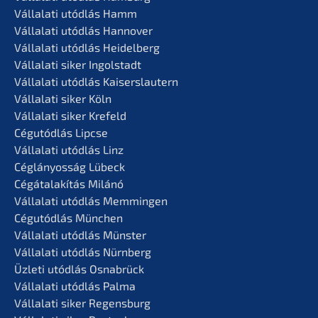
Vállala­ti utódlás Hamm
Vállala­ti utódlás Hannover
Vállala­ti utódlás Heidelberg
Vállala­ti siker Ingolstadt
Vállala­ti utódlás Kaiserslautern
Vállala­ti siker Köln
Vállala­ti siker Krefeld
Cégutód­lás Lipcse
Vállala­ti utódlás Linz
Céglá­n­yos­ság Lübeck
Cégátalakí­tás Milánó
Vállala­ti utódlás Memmingen
Cégutód­lás München
Vállala­ti utódlás Münster
Vállala­ti utódlás Nürnberg
Üzleti utódlás Osnabrück
Vállala­ti utódlás Palma
Vállala­ti siker Regensburg