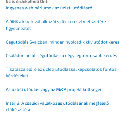
Ez is érdekel­he­ti Önt:
Ingyenes webiná­ri­um­ok az üzleti utódlásról
A
a kkv-k vállal­ko­zói szűk keresz­t­mets­ze­té­re
DIHK
figyelmeztet
Cégutód­lás Svájc­ban: minden nyolca­dik kkv utódot keres
Csalá­don belüli cégutód­lás: a négy legfon­tosabb kérdés
Tisztáz­za előre az üzleti utódlás­sal kapcso­la­tos fontos
kérdéseket
Az üzleti utódlás vagy az M
&
A projekt költségei
Inter­jú: A csalá­di vállal­ko­zás utódlá­sá­nak megfelelő
előkészítése