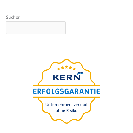
Suchen
Vállala­ti érték­bec­s­lés 5
perc alatt
Önnek
ingyene­sen.
100% bizal­mas.
Az értékelés tartalmazza.
>
START
RATING