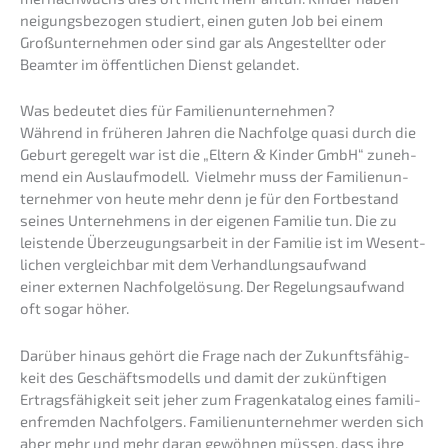
neigungs­be­zo­gen studiert, einen guten Job bei einem
Großun­ter­neh­men oder sind gar als Angestell­ter oder
Beamter im öffent­li­chen Dienst gelandet.
Was bedeu­tet dies für Familienunternehmen?
Während in frühe­ren Jahren die Nachfol­ge quasi durch die
Geburt geregelt war ist die „Eltern
&
Kinder GmbH“ zuneh­
mend ein Auslauf­mo­dell. Vielmehr muss der Famili­en­un­
ter­neh­mer von heute mehr denn je für den Fortbe­stand
seines Unter­neh­mens in der eigenen Familie tun. Die zu
leisten­de Überzeu­gungs­ar­beit in der Familie ist im Wesent­
li­chen vergleich­bar mit dem Verhand­lungs­auf­wand
einer exter­nen Nachfol­ge­lö­sung. Der Regelungs­auf­wand
oft sogar höher.
Darüber hinaus gehört die Frage nach der Zukunfts­fä­hig­
keit des Geschäfts­mo­dells und damit der zukünf­ti­gen
Ertrags­fä­hig­keit seit jeher zum Fragen­ka­ta­log eines famili­
en­frem­den Nachfol­gers. Famili­en­un­ter­neh­mer werden sich
aber mehr und mehr daran gewöh­nen müssen, dass ihre