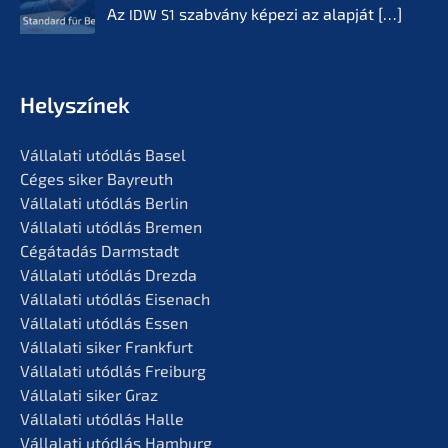
Az
szabvá­ny képezi az alapját
[…]
IDW
S1
Helyszí­nek
Vállala­ti utódlás Basel
Céges siker Bayreuth
Vállala­ti utódlás Berlin
Vállala­ti utódlás Bremen
Cégáta­dás Darmstadt
Vállala­ti utódlás Drezda
Vállala­ti utódlás Eisenach
Vállala­ti utódlás Essen
Vállala­ti siker Frankfurt
Vállala­ti utódlás Freiburg
Vállala­ti siker Graz
Vállala­ti utódlás Halle
Vállala­ti utódlás Hamburg