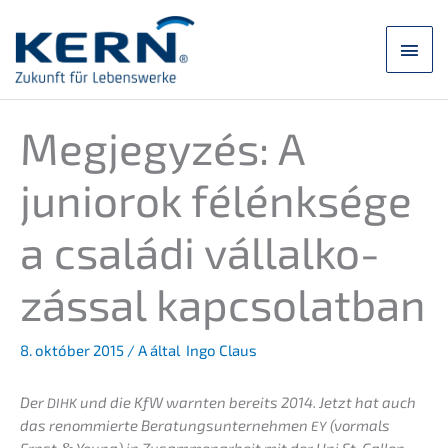
Ugrás
a
Főm
tartalomra
Megjegy­zés: A
junior­ok félénk­sé­ge
a csalá­di vállal­ko­
zás­sal kapcsolatban
8. október 2015
/ A által
Ingo Claus
Der
und die KfW warnten bereits 2014. Jetzt hat auch
DIHK
das renom­mier­te Beratungs­un­ter­neh­men
(vormals
EY