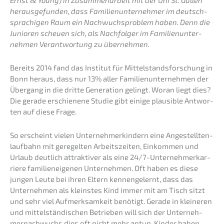
Ernst
&
Young) in Zusam­men­ar­beit mit der Uni St. Gallen
heraus­ge­fun­den, dass Famili­en­un­ter­neh­mer im deutsch­
spra­chi­gen Raum ein Nachwuchs­pro­blem haben. Denn die
Junio­ren scheu­en sich, als Nachfol­ger im Famili­en­un­ter­
neh­men Verant­wor­tung zu übernehmen.
Bereits 2014 fand das Insti­tut für Mittel­stands­for­schung in
Bonn heraus, dass nur 13% aller Famili­en­un­ter­neh­men der
Übergang in die dritte Genera­ti­on gelingt. Woran liegt dies?
Die gerade erschie­ne­ne Studie gibt einige plausi­ble Antwor­
ten auf diese Frage.
So erscheint vielen Unter­neh­mer­kin­dern eine Angestell­ten­
lauf­bahn mit geregel­ten Arbeits­zei­ten, Einkom­men und
Urlaub deutlich attrak­ti­ver als eine 24/7-Unter­neh­mer­kar­
rie­re famili­en­ei­ge­nen Unter­neh­men. Oft haben es diese
jungen Leute bei ihren Eltern kennen­ge­lernt, dass das
Unter­neh­men als kleins­tes Kind immer mit am Tisch sitzt
und sehr viel Aufmerk­sam­keit benötigt. Gerade in kleine­ren
und mittel­stän­di­schen Betrie­ben will sich der Unter­neh­
mer­nach­wuchs dies oft nicht mehr antun. Kinder haben