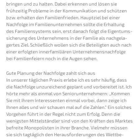
bringen und zu halten. Dabei erken­nen und lösen sie
frühzei­tig Proble­me in der Kommu­ni­ka­ti­on und schüt­zen
bzw. erhal­ten den Famili­en­frie­den. Haupt­ziel bei einer
Nachfol­ge im Famili­en­un­ter­neh­men sollte die Erhal­tung
des Famili­en­sys­tems sein, erst danach folgt die Eigen­tums­
si­che­rung des Unter­neh­mens in der Familie als nachge­la­
ger­tes Ziel. Schließ­lich wollen sich die Betei­lig­ten auch nach
einer erfolg­ten inner­fa­mi­liä­ren Unternehmens­nachfolge
bei Famili­en­fei­ern noch in die Augen sehen.
Gute Planung der Nachfol­ge zahlt sich aus
In unserer tägli­chen Praxis erlebe ich es sehr häufig, dass
die Nachfol­ge unzurei­chend geplant und vorbe­rei­tet ist. Ich
hörte mehr als einmal von Senior­un­ter­neh­mern: „Kommen
Sie mit Ihrem Inter­es­sen­ten einmal vorbei, dann zeige ich
Ihnen alles und wir schau­en mal auf die Zahlen.“ Ein solches
Vorge­hen führt in der Regel nicht zum Erfolg. Denn die
wenigs­ten Mittel­ständ­ler sind von den Kräften des Marktes
befrei­te Monopo­lis­ten in ihrer Branche. Vielmehr müssen
sie sich tagtäg­lich den Heraus­for­de­run­gen des Wettbe­