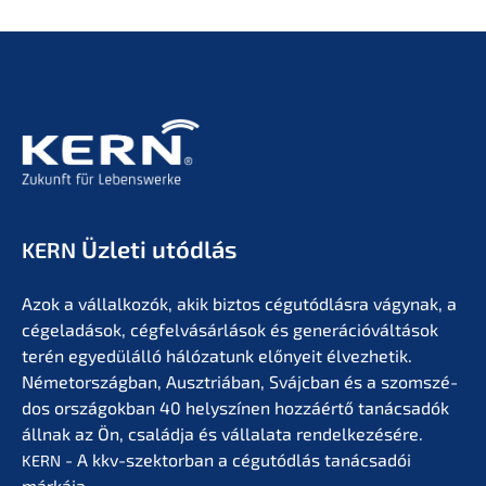
Üzleti utódlás
KERN
Azok a vállal­ko­zók, akik biztos cégutód­lás­ra vágynak, a
cégela­dá­sok, cégfel­vá­sár­lá­sok és generá­ció­vál­tá­sok
terén egyedülál­ló hálóza­tunk előny­eit élvez­he­tik.
Németor­szág­ban, Ausztriá­ban, Svájc­ban és a szomszé­
dos orszá­gok­ban 40 helyszí­nen hozzá­értő tanác­sa­dók
állnak az Ön, család­ja és vállala­ta rendel­ke­zé­sé­re.
- A kkv-szektor­ban a cégutód­lás tanác­sa­dói
KERN
márkája.