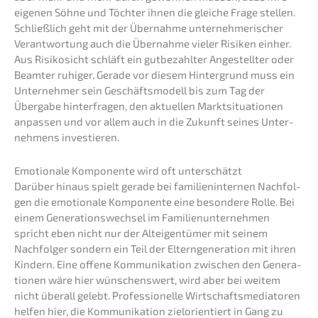
eigenen Söhne und Töchter ihnen die gleiche Frage stellen.
Schließ­lich geht mit der Übernah­me unter­neh­me­ri­scher
Verant­wor­tung auch die Übernah­me vieler Risiken einher.
Aus Risiko­sicht schläft ein gutbe­zahl­ter Angestell­ter oder
Beamter ruhiger. Gerade vor diesem Hinter­grund muss ein
Unter­neh­mer sein Geschäfts­mo­dell bis zum Tag der
Überga­be hinter­fra­gen, den aktuel­len Markt­si­tua­tio­nen
anpas­sen und vor allem auch in die Zukunft seines Unter­
neh­mens investieren.
Emotio­na­le Kompo­nen­te wird oft unterschätzt
Darüber hinaus spielt gerade bei famili­en­in­ter­nen Nachfol­
gen die emotio­na­le Kompo­nen­te eine beson­de­re Rolle. Bei
einem Generations­wechsel im Famili­en­un­ter­neh­men
spricht eben nicht nur der Altei­gen­tü­mer mit seinem
Nachfol­ger sondern ein Teil der Eltern­ge­nera­ti­on mit ihren
Kindern. Eine offene Kommu­ni­ka­ti­on zwischen den Genera­
tio­nen wäre hier wünschens­wert, wird aber bei weitem
nicht überall gelebt. Profes­sio­nel­le Wirtschafts­me­dia­to­ren
helfen hier, die Kommu­ni­ka­ti­on zielori­en­tiert in Gang zu