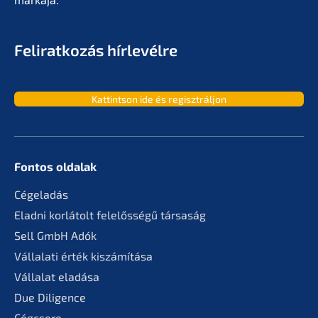
Feliratko­zás hírlevélre
Kattint­son ide és regisztráljon
Fontos oldalak
Cégela­dás
Eladni korlá­tolt felelős­sé­gű társaság
Sell GmbH Adók
Vállala­ti érték kiszámítása
Válla­lat eladása
Due Diligence
Cégcse­re