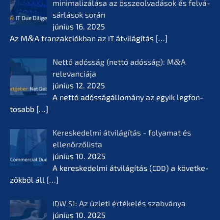
minima­li­zá­lá­sa az összeol­va­dá­sok és felvá­
sár­lá­sok során
június 16. 2025
Az M
&
A tranzak­ciók­ban az
átvilá­gí­tás
[…]
IT
Nettó adósság (nettó adósság): M
&
A
relevan­ciá­ja
június 12. 2025
A nettó adóssá­gál­lomá­ny az egyik legfon­
tosabb
[…]
Keres­ke­del­mi átvilá­gí­tás - folyamat és
ellenőr­ző­lis­ta
június 10. 2025
A keres­ke­del­mi átvilá­gí­tás (
) a követ­ke­
CDD
zők­ből áll
[…]
: Az üzleti értékelés szabvá­nya
IDW
S1
június 10. 2025