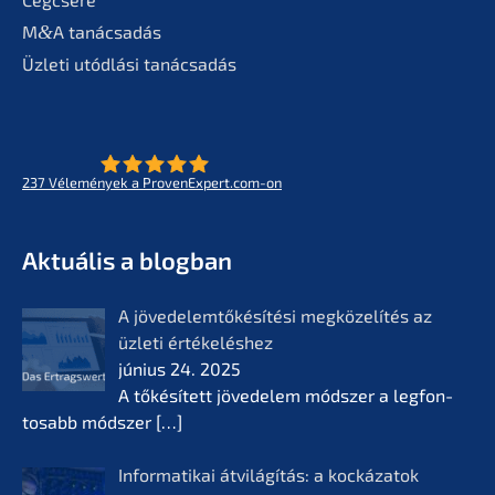
M
&
A tanác­sa­dás
Üzleti utódlá­si tanácsadás
237
Vélemé­ny­ek a ProvenExpert.com-on
- Az életmű­vek jövője
KERN
Aktuá­lis a blogban
A jövedelem­tőké­sí­té­si megkö­ze­lí­tés az
üzleti értékelés­hez
június 24. 2025
A tőkésí­tett jövede­lem módszer a legfon­
tosabb módszer
[…]
Infor­ma­ti­kai átvilá­gí­tás: a kocká­z­a­tok