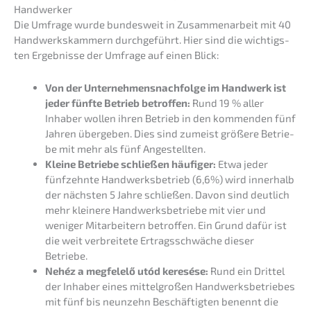
Handwerker
Die Umfra­ge wurde bundes­weit in Zusam­men­ar­beit mit 40
Handwerks­kam­mern durch­ge­führt. Hier sind die wichtigs­
ten Ergeb­nis­se der Umfra­ge auf einen Blick:
Von der Unternehmens­nachfolge im Handwerk ist
jeder fünfte Betrieb betrof­fen:
Rund 19 % aller
Inhaber wollen ihren Betrieb in den kommen­den fünf
Jahren überge­ben. Dies sind zumeist größe­re Betrie­
be mit mehr als fünf Angestellten.
Kleine Betrie­be schlie­ßen häufi­ger:
Etwa jeder
fünfzehn­te Handwerks­be­trieb (6,6%) wird inner­halb
der nächs­ten 5 Jahre schlie­ßen. Davon sind deutlich
mehr kleine­re Handwerks­be­trie­be mit vier und
weniger Mitar­bei­tern betrof­fen. Ein Grund dafür ist
die weit verbrei­te­te Ertrags­schwä­che dieser
Betriebe.
Nehéz a megfelelő utód keresé­se:
Rund ein Drittel
der Inhaber eines mittel­gro­ßen Handwerks­be­trie­bes
mit fünf bis neunzehn Beschäf­tig­ten benennt die