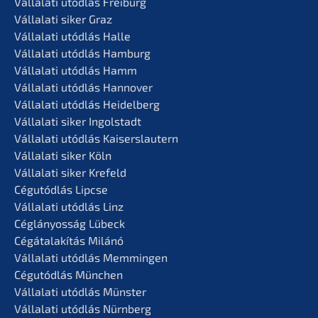
Vállala­ti utódlás Freiburg
Vállala­ti siker Graz
Vállala­ti utódlás Halle
Vállala­ti utódlás Hamburg
Vállala­ti utódlás Hamm
Vállala­ti utódlás Hannover
Vállala­ti utódlás Heidelberg
Vállala­ti siker Ingolstadt
Vállala­ti utódlás Kaiserslautern
Vállala­ti siker Köln
Vállala­ti siker Krefeld
Cégutód­lás Lipcse
Vállala­ti utódlás Linz
Céglá­n­yos­ság Lübeck
Cégátalakí­tás Milánó
Vállala­ti utódlás Memmingen
Cégutód­lás München
Vállala­ti utódlás Münster
Vállala­ti utódlás Nürnberg