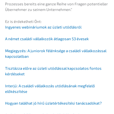
Prozes­ses bereits eine ganze Reihe von Fragen poten­ti­el­ler
Überneh­mer zu seinem Unternehmen.“
Ez is érdekel­he­ti Önt:
Ingyenes webiná­ri­um­ok az üzleti utódlásról
A német csalá­di vállal­ko­zók átlagos­an 53 évesek
Megjegy­zés: A junior­ok félénk­sé­ge a csalá­di vállal­ko­zás­sal
kapcsolatban
Tisztáz­za előre az üzleti utódlás­sal kapcso­la­tos fontos
kérdéseket
Inter­jú: A csalá­di vállal­ko­zás utódlá­sá­nak megfelelő
előkészítése
Hogyan talál­hat jó hírű üzletérté­ke­sí­té­si tanácsadókat?