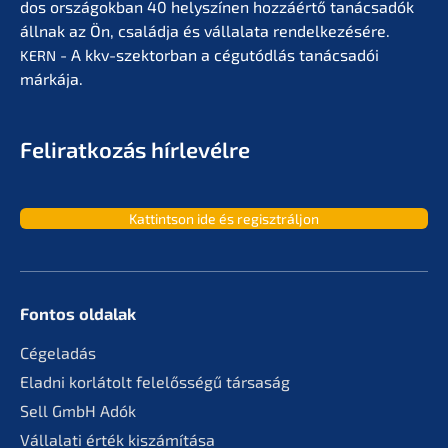
dos orszá­gok­ban 40 helyszí­nen hozzá­értő tanác­sa­dók
állnak az Ön, család­ja és vállala­ta rendel­ke­zé­sé­re.
- A kkv-szektor­ban a cégutód­lás tanác­sa­dói
KERN
márkája.
Feliratko­zás hírlevélre
Kattint­son ide és regisztráljon
Fontos oldalak
Cégela­dás
Eladni korlá­tolt felelős­sé­gű társaság
Sell GmbH Adók
Vállala­ti érték kiszámítása