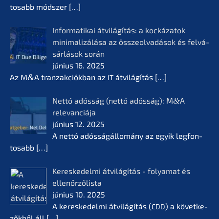
tosabb módszer
[…]
Infor­ma­ti­kai átvilá­gí­tás: a kocká­z­a­tok
minima­li­zá­lá­sa az összeol­va­dá­sok és felvá­
sár­lá­sok során
június 16. 2025
Az M
&
A tranzak­ciók­ban az
átvilá­gí­tás
[…]
IT
Nettó adósság (nettó adósság): M
&
A
relevan­ciá­ja
június 12. 2025
A nettó adóssá­gál­lomá­ny az egyik legfon­
tosabb
[…]
Keres­ke­del­mi átvilá­gí­tás - folyamat és
ellenőr­ző­lis­ta
június 10. 2025
A keres­ke­del­mi átvilá­gí­tás (
) a követ­ke­
CDD
zők­ből áll
[…]