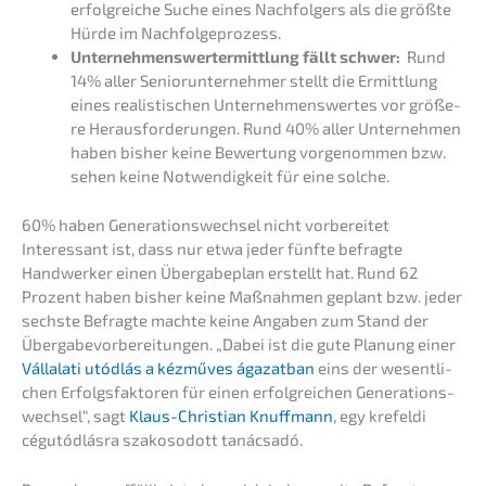
erfolg­rei­che Suche eines Nachfol­gers als die größte
Hürde im Nachfolgeprozess.
Unter­neh­mens­wert­ermitt­lung fällt schwer:
Rund
14% aller Senior­un­ter­neh­mer stellt die Ermitt­lung
eines realis­ti­schen Unter­neh­mens­wer­tes vor größe­
re Heraus­for­de­run­gen. Rund 40% aller Unter­neh­men
haben bisher keine Bewer­tung vorge­nom­men bzw.
sehen keine Notwen­dig­keit für eine solche.
60% haben Generations­wechsel nicht vorbereitet
Inter­es­sant ist, dass nur etwa jeder fünfte befrag­te
Handwer­ker einen Überga­be­plan erstellt hat. Rund 62
Prozent haben bisher keine Maßnah­men geplant bzw. jeder
sechs­te Befrag­te machte keine Angaben zum Stand der
Überga­be­vor­be­rei­tun­gen. „Dabei ist die gute Planung einer
Vállala­ti utódlás a kézmű­ves ágazat­ban
eins der wesent­li­
chen Erfolgs­fak­to­ren für einen erfolg­rei­chen Generations­
wechsel“, sagt
Klaus-Chris­ti­an Knuff­mann
, egy krefel­di
cégutód­lás­ra szako­sodott tanácsadó.