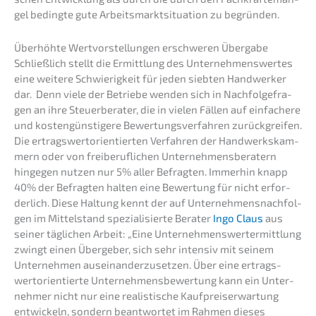
gel beding­te gute Arbeits­markt­si­tua­ti­on zu begründen.
Überhöh­te Wertvor­stel­lun­gen erschwe­ren Übergabe
Schließ­lich stellt die Ermitt­lung des Unter­neh­mens­wer­tes
eine weite­re Schwie­rig­keit für jeden siebten Handwer­ker
dar. Denn viele der Betrie­be wenden sich in Nachfol­ge­fra­
gen an ihre Steuer­be­ra­ter, die in vielen Fällen auf einfa­che­re
und kosten­güns­ti­ge­re Bewer­tungs­ver­fah­ren zurück­grei­fen.
Die ertrags­wert­ori­en­tier­ten Verfah­ren der Handwerks­kam­
mern oder von freibe­ruf­li­chen Unter­neh­mens­be­ra­tern
hinge­gen nutzen nur 5% aller Befrag­ten. Immer­hin knapp
40% der Befrag­ten halten eine Bewer­tung für nicht erfor­
der­lich. Diese Haltung kennt der auf Unter­neh­mens­nach­fol­
gen im Mittel­stand spezia­li­sier­te Berater
Ingo Claus
aus
seiner tägli­chen Arbeit: „Eine Unter­neh­mens­wert­ermitt­lung
zwingt einen Überge­ber, sich sehr inten­siv mit seinem
Unter­neh­men ausein­an­der­zu­set­zen. Über eine ertrags­
wert­ori­en­tier­te Unter­neh­mens­be­wer­tung kann ein Unter­
neh­mer nicht nur eine realis­ti­sche Kaufpreis­er­war­tung
entwi­ckeln, sondern beant­wor­tet im Rahmen dieses