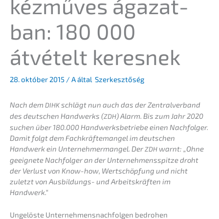
kézmű­ves ágazat­
ban: 180 000
átvételt keresnek
28. október 2015
/ A által
Szerkesztőség
Nach dem
schlägt nun auch das der Zentral­ver­band
DIHK
des deutschen Handwerks (
) Alarm. Bis zum Jahr 2020
ZDH
suchen über 180.000 Handwerks­be­trie­be einen Nachfol­ger.
Damit folgt dem Fachkräf­te­man­gel im deutschen
Handwerk ein Unter­neh­mer­man­gel. Der
warnt: „Ohne
ZDH
geeig­ne­te Nachfol­ger an der Unter­neh­mens­spit­ze droht
der Verlust von Know-how, Wertschöp­fung und nicht
zuletzt von Ausbil­dungs- und Arbeits­kräf­ten im
Handwerk.“
Ungelös­te Unter­neh­mens­nach­fol­gen bedro­hen