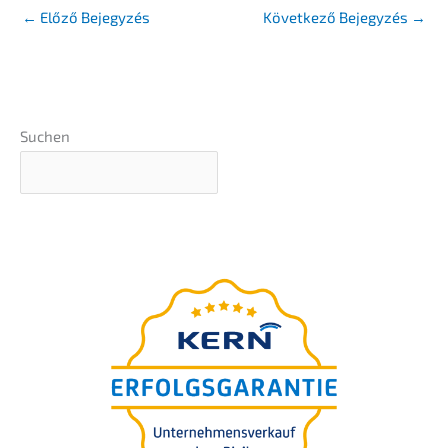
←
Előző Bejegyzés
Követ­ke­ző Bejegy­zés
→
Suchen
Exklu­zív szakértői tudás a
DUB
magazintól
UNTERNEHMER
Ingyenes White­pa­per: 8
lépés vállal­ko­zá­sa