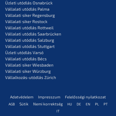
Üzleti utódlás Osnabrück
Vállala­ti utódlás Palma
Vállala­ti siker Regensburg
Vállala­ti siker Rostock
Vállala­ti utódlás Rottweil
Vállala­ti utódlás Saarbrücken
Vállala­ti utódlás Salzburg
Vállala­ti utódlás Stuttgart
Üzleti utódlás Varsó
Vállala­ti utódlás Bécs
Vállala­ti siker Wiesbaden
Vállala­ti siker Würzburg
Vállal­ko­zás-utódlás Zürich
Adatvé­de­lem
Impress­z­um
Felelős­sé­gi nyilatkozat
Sütik
Nemi korrekt­ség
AGB
HU
DE
EN
PL
PT
IT