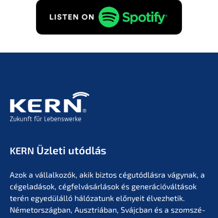
Üzleti utódlás
KERN
Azok a vállal­ko­zók, akik biztos cégutód­lás­ra vágynak, a
cégela­dá­sok, cégfel­vá­sár­lá­sok és generá­ció­vál­tá­sok
terén egyedülál­ló hálóza­tunk előny­eit élvez­he­tik.
Németor­szág­ban, Ausztriá­ban, Svájc­ban és a szomszé­