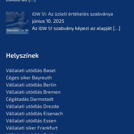
: Az üzleti értékelés szabvá­nya
IDW
S1
június 10. 2025
Az
szabvá­ny képezi az alapját
[…]
IDW
S1
Helyszí­nek
Vállala­ti utódlás Basel
Céges siker Bayreuth
Vállala­ti utódlás Berlin
Vállala­ti utódlás Bremen
Cégáta­dás Darmstadt
Vállala­ti utódlás Drezda
Vállala­ti utódlás Eisenach
Vállala­ti utódlás Essen
Vállala­ti siker Frankfurt