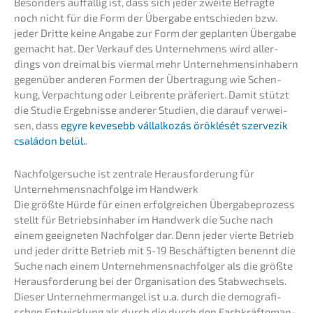
Beson­ders auffäl­lig ist, dass sich jeder zweite Befrag­te
noch nicht für die Form der Überga­be entschie­den bzw.
jeder Dritte keine Angabe zur Form der geplan­ten Überga­be
gemacht hat. Der Verkauf des Unter­neh­mens wird aller­
dings von dreimal bis viermal mehr Unter­neh­mens­in­ha­bern
gegen­über anderen Formen der Übertra­gung wie Schen­
kung, Verpach­tung oder Leibren­te präfe­riert. Damit stützt
die Studie Ergeb­nis­se anderer Studi­en, die darauf verwei­
sen, dass
egyre kevesebb vállal­ko­zás öröklé­sét szerve­zik
csalá­don belül.
.
Nachfol­ger­su­che ist zentra­le Heraus­for­de­rung für
Unternehmens­nachfolge im Handwerk
Die größte Hürde für einen erfolg­rei­chen Überga­be­pro­zess
stellt für Betriebs­in­ha­ber im Handwerk die Suche nach
einem geeig­ne­ten Nachfol­ger dar. Denn jeder vierte Betrieb
und jeder dritte Betrieb mit 5-19 Beschäf­tig­ten benennt die
Suche nach einem Unter­neh­mens­nach­fol­ger als die größte
Heraus­for­de­rung bei der Organi­sa­ti­on des Stabwech­sels.
Dieser Unter­neh­mer­man­gel ist u.a. durch die demogra­fi­
schen Entwick­lung als durch die durch den Fachkräf­te­man­