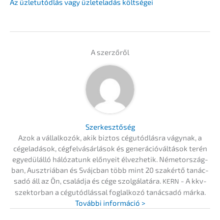
Az üzletu­tód­lás vagy üzlete­la­dás költségei
A szerzőről
Szerkesz­tő­ség
Azok a vállal­ko­zók, akik biztos cégutód­lás­ra vágynak, a
cégela­dá­sok, cégfel­vá­sár­lá­sok és generá­ció­vál­tá­sok terén
egyedülál­ló hálóza­tunk előny­eit élvez­he­tik. Németor­szág­
ban, Ausztriá­ban és Svájc­ban több mint 20 szakértő tanác­
sa­dó áll az Ön, család­ja és cége szolgá­la­tá­ra.
- A kkv-
KERN
szektor­ban a cégutód­lás­sal foglal­ko­zó tanác­sa­dó márka.
Továb­bi információ >