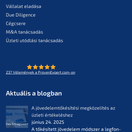
Válla­lat eladása
Due Diligence
Cégcse­re
M
&
A tanác­sa­dás
Üzleti utódlá­si tanácsadás
237
Vélemé­ny­ek a ProvenExpert.com-on
- Az életmű­vek jövője
KERN
Aktuá­lis a blogban
A jövedelem­tőké­sí­té­si megkö­ze­lí­tés az
üzleti értékelés­hez
június 24. 2025
A tőkésí­tett jövede­lem módszer a legfon­