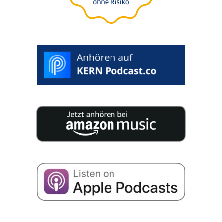
biztonsá­gá­nak
megteremtéséhez
WHITEPAPER
LETÖLTÉSE