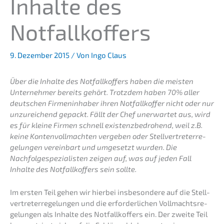
Inhal­te des
Notfallkoffers
9. Dezember 2015
/ Von
Ingo Claus
Über die Inhal­te des Notfall­kof­fers haben die meisten
Unter­neh­mer bereits gehört. Trotz­dem haben 70% aller
deutschen Firmen­in­ha­ber ihren Notfall­kof­fer nicht oder nur
unzurei­chend gepackt. Fällt der Chef unerwar­tet aus, wird
es für kleine Firmen schnell existenz­be­dro­hend, weil z.B.
keine Konten­voll­mach­ten verge­ben oder Stell­ver­tre­ter­re­
ge­lun­gen verein­bart und umgesetzt wurden. Die
Nachfolge­spezialisten zeigen auf, was auf jeden Fall
Inhal­te des Notfall­kof­fers sein sollte.
Im ersten Teil gehen wir hierbei insbe­son­de­re auf die Stell­
ver­tre­ter­re­ge­lun­gen und die erfor­der­li­chen Vollmachts­re­
ge­lun­gen als Inhal­te des Notfall­kof­fers ein. Der zweite Teil