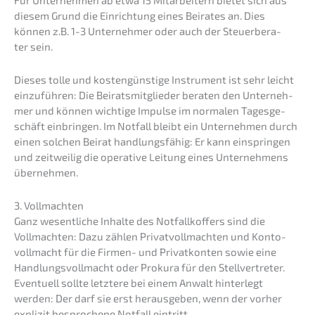
Für Unter­neh­men ab etwa 15 Mitar­bei­tern bietet sich aus
diesem Grund die Einrich­tung eines Beira­tes an. Dies
können z.B. 1-3 Unter­neh­mer oder auch der Steuer­be­ra­
ter sein.
Dieses tolle und kosten­güns­ti­ge Instru­ment ist sehr leicht
einzu­füh­ren: Die Beirats­mit­glie­der beraten den Unter­neh­
mer und können wichti­ge Impul­se im norma­len Tages­ge­
schäft einbrin­gen. Im Notfall bleibt ein Unter­neh­men durch
einen solchen Beirat handlungs­fä­hig: Er kann einsprin­gen
und zeitwei­lig die opera­ti­ve Leitung eines Unter­neh­mens
übernehmen.
3. Vollmach­ten
Ganz wesent­li­che Inhal­te des Notfall­kof­fers sind die
Vollmach­ten: Dazu zählen Privat­voll­mach­ten und Konto­
voll­macht für die Firmen- und Privat­kon­ten sowie eine
Handlungs­voll­macht oder Proku­ra für den Stell­ver­tre­ter.
Eventu­ell sollte letzte­re bei einem Anwalt hinter­legt
werden: Der darf sie erst heraus­ge­ben, wenn der vorher
expli­zit bespro­che­ne Notfall eintritt.