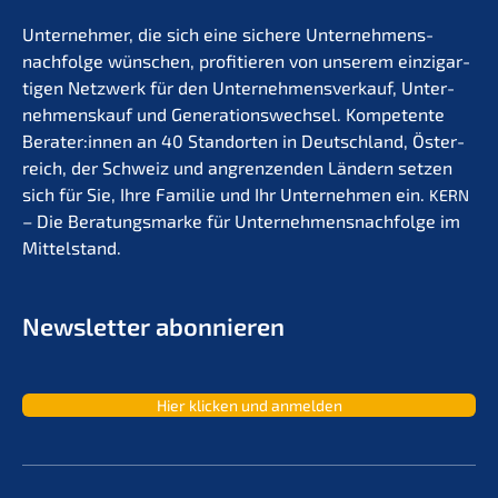
Unter­neh­mer, die sich eine siche­re Unternehmens­
nachfolge wünschen, profi­tie­ren von unserem einzig­ar­
ti­gen Netzwerk für den Unter­nehmens­verkauf, Unter­
nehmens­kauf und Generations­wechsel. Kompe­ten­te
Berater:innen an 40 Stand­or­ten in Deutsch­land, Öster­
reich, der Schweiz und angren­zen­den Ländern setzen
sich für Sie, Ihre Familie und Ihr Unter­neh­men ein.
KERN
– Die Beratungs­mar­ke für Unternehmens­nachfolge im
Mittelstand.
Newslet­ter abonnieren
Hier klicken und anmelden