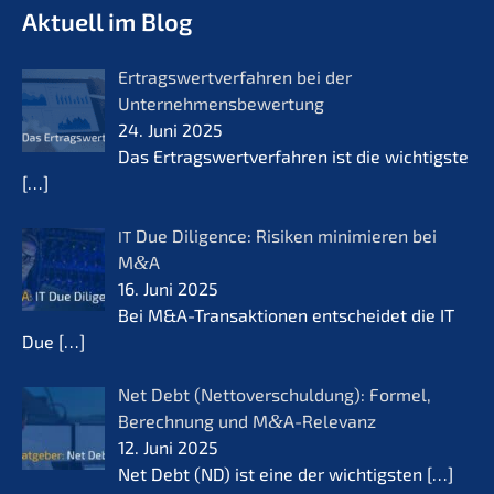
Aktuell im Blog
Ertrags­wert­ver­fah­ren bei der
Unternehmensbewertung
24. Juni 2025
Das Ertrags­wert­ver­fah­ren ist die wichtigs­te
[…]
Due Diligence: Risiken minimie­ren bei
IT
M
&
A
16. Juni 2025
Bei M&A-Transaktionen entschei­det die IT
Due
[…]
Net Debt (Netto­ver­schul­dung): Formel,
Berech­nung und M
&
A-Relevanz
12. Juni 2025
Net Debt (ND) ist eine der wichtigs­ten
[…]