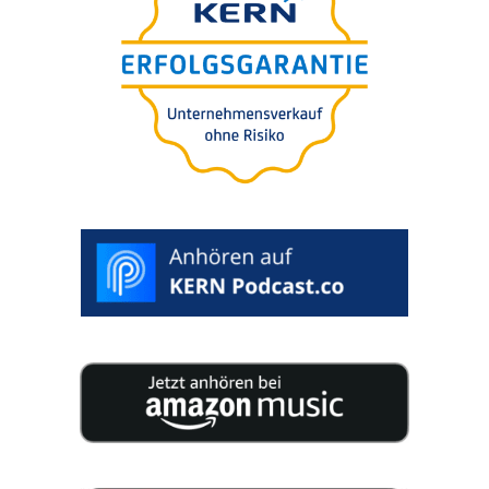
Für Sie
kostenfrei.
100%
vertraulich. Inklusive Auswertung.
BEWERTUNG STARTEN >