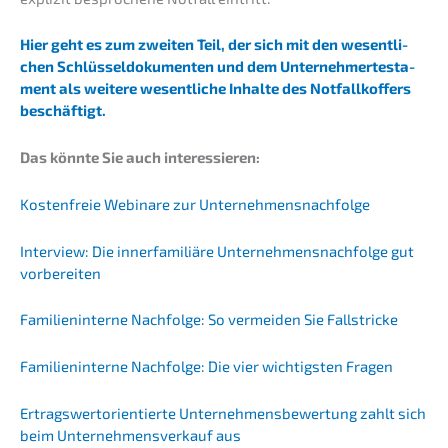
Hier geht es zum zweiten Teil, der sich mit den wesent­li­
chen Schlüs­sel­do­ku­men­ten und dem Unter­neh­mer­te­s­ta­
ment als weite­re wesent­li­che Inhal­te des Notfall­kof­fers
beschäftigt.
Das könnte Sie auch interessieren:
Kosten­freie Webina­re zur Unternehmensnachfolge
Inter­view: Die inner­fa­mi­liä­re Unternehmens­nachfolge gut
vorbereiten
Famili­en­in­ter­ne Nachfol­ge: So vermei­den Sie Fallstricke
Famili­en­in­ter­ne Nachfol­ge: Die vier wichtigs­ten Fragen
Ertrags­wert­ori­en­tier­te Unter­neh­mens­be­wer­tung zahlt sich
beim Unter­nehmens­verkauf aus