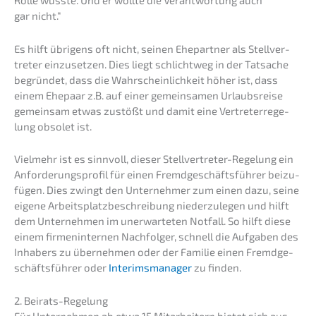
gar nicht.“
Es hilft übrigens oft nicht, seinen Ehepart­ner als Stell­ver­
tre­ter einzu­set­zen. Dies liegt schlicht­weg in der Tatsa­che
begrün­det, dass die Wahrschein­lich­keit höher ist, dass
einem Ehepaar z.B. auf einer gemein­sa­men Urlaubs­rei­se
gemein­sam etwas zustößt und damit eine Vertre­ter­re­ge­
lung obsolet ist.
Vielmehr ist es sinnvoll, dieser Stell­ver­tre­ter-Regelung ein
Anfor­de­rungs­pro­fil für einen Fremd­ge­schäfts­füh­rer beizu­
fü­gen. Dies zwingt den Unter­neh­mer zum einen dazu, seine
eigene Arbeits­platz­be­schrei­bung nieder­zu­le­gen und hilft
dem Unter­neh­men im unerwar­te­ten Notfall. So hilft diese
einem firmen­in­ter­nen Nachfol­ger, schnell die Aufga­ben des
Inhabers zu überneh­men oder der Familie einen Fremd­ge­
schäfts­füh­rer oder
Interims­ma­na­ger
zu finden.
2. Beirats-Regelung