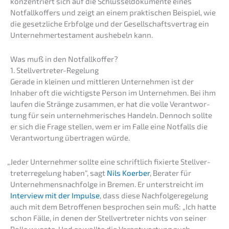
konzen­triert sich auf die Schlüs­sel­do­ku­men­te eines
Notfall­kof­fers und zeigt an einem prakti­schen Beispiel, wie
die gesetz­li­che Erbfol­ge und der Gesell­schafts­ver­trag ein
Unter­neh­mer­te­s­ta­ment aushe­beln kann.
Was muß in den Notfallkoffer?
1. Stell­ver­tre­ter-Regelung
Gerade in kleinen und mittle­ren Unter­neh­men ist der
Inhaber oft die wichtigs­te Person im Unter­neh­men. Bei ihm
laufen die Strän­ge zusam­men, er hat die volle Verant­wor­
tung für sein unter­neh­me­ri­sches Handeln. Dennoch sollte
er sich die Frage stellen, wem er im Falle eine Notfalls die
Verant­wor­tung übertra­gen würde.
„
Jeder Unter­neh­mer sollte eine schrift­lich fixier­te Stell­ver­
tre­ter­re­ge­lung haben“, sagt
Nils Koerber
, Berater für
Unternehmens­nachfolge in Bremen. Er unter­streicht im
Inter­view mit der Impul­se
, dass diese Nachfol­ge­re­ge­lung
auch mit dem Betrof­fe­nen bespro­chen sein muß: „Ich hatte
schon Fälle, in denen der Stell­ver­tre­ter nichts von seiner
Rolle wusste. Und er wollte die Verant­wor­tung auch