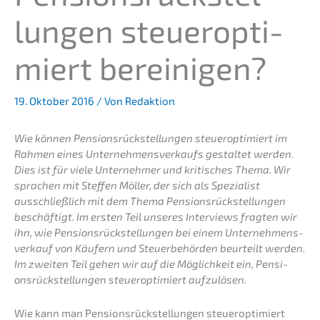
lun­gen steuer­op­ti­
miert bereinigen?
19. Oktober 2016
/ Von
Redaktion
Wie können Pensi­ons­rück­stel­lun­gen steuer­op­ti­miert im
Rahmen eines Unter­neh­mens­ver­kaufs gestal­tet werden.
Dies ist für viele Unter­neh­mer und kriti­sches Thema. Wir
sprachen mit Steffen Möller, der sich als Spezia­list
ausschließ­lich mit dem Thema Pensi­ons­rück­stel­lun­gen
beschäf­tigt. Im ersten Teil unseres Inter­views fragten wir
ihn, wie Pensi­ons­rück­stel­lun­gen bei einem Unter­nehmens­
verkauf von Käufern und Steuer­be­hör­den beurteilt werden.
Im zweiten Teil gehen wir auf die Möglich­keit ein, Pensi­
ons­rück­stel­lun­gen steuer­op­ti­miert aufzulösen.
Wie kann man Pensi­ons­rück­stel­lun­gen steuer­op­ti­miert