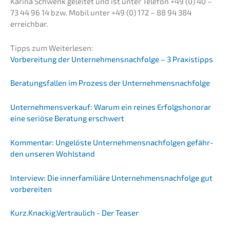
Karina Schwenk gelei­tet und ist unter Telefon +49 (0) 40 –
73 44 96 14 bzw. Mobil unter +49 (0) 172 – 88 94 384
erreichbar.
Tipps zum Weiterlesen:
Vorbe­rei­tung der Unternehmens­nachfolge – 3 Praxistipps
Beratungs­fal­len im Prozess der Unternehmensnachfolge
Unter­nehmens­verkauf: Warum ein reines Erfolgs­ho­no­rar
eine seriö­se Beratung erschwert
Kommen­tar: Ungelös­te Unter­neh­mens­nach­fol­gen gefähr­
den unseren Wohlstand
Inter­view: Die inner­fa­mi­liä­re Unternehmens­nachfolge gut
vorbereiten
Kurz.Knackig.Vertraulich - Der Teaser