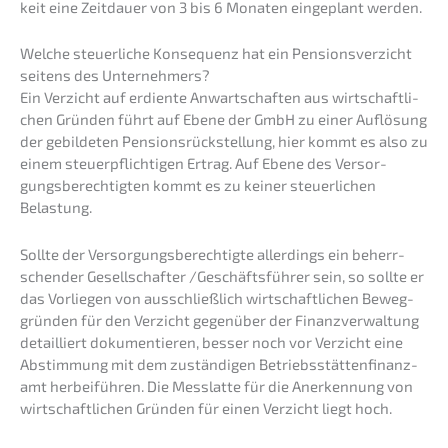
keit eine Zeitdau­er von 3 bis 6 Monaten einge­plant werden.
Welche steuer­li­che Konse­quenz hat ein Pensi­ons­ver­zicht
seitens des Unternehmers?
Ein Verzicht auf erdien­te Anwart­schaf­ten aus wirtschaft­li­
chen Gründen führt auf Ebene der GmbH zu einer Auflö­sung
der gebil­de­ten Pensi­ons­rück­stel­lung, hier kommt es also zu
einem steuer­pflich­ti­gen Ertrag. Auf Ebene des Versor­
gungs­be­rech­tig­ten kommt es zu keiner steuer­li­chen
Belastung.
Sollte der Versor­gungs­be­rech­tig­te aller­dings ein beherr­
schen­der Gesell­schaf­ter /Geschäftsführer sein, so sollte er
das Vorlie­gen von ausschließ­lich wirtschaft­li­chen Beweg­
grün­den für den Verzicht gegen­über der Finanz­ver­wal­tung
detail­liert dokumen­tie­ren, besser noch vor Verzicht eine
Abstim­mung mit dem zustän­di­gen Betriebs­stät­ten­fi­nanz­
amt herbei­füh­ren. Die Messlat­te für die Anerken­nung von
wirtschaft­li­chen Gründen für einen Verzicht liegt hoch.