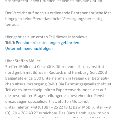
schafts­recht­li­chen Gründen ist keine sinnvol­le Option.
Der Verzicht auf noch zu erdie­nen­de Renten­an­sprü­che löst
hinge­gen keine Steuer­last beim Versor­gungs­be­rech­tig­
ten aus.
Hier geht es zum ersten Teil dieses Interviews
Teil 1:
Pensi­ons­rück­stel­lun­gen gefähr­den
Unternehmensnachfolgen
Über Steffen Möller:
Steffen Möller ist Geschäfts­füh­rer vom di - das insti­tut
nord gmbh mit Büros in Rostock und Hamburg. Seit 2008
beglei­te­te er ca. 500 Unter­neh­men in Fragen der betrieb­li­
chen Alters­vor­sor­gung (bAV). Die Beratungs­ge­sell­schaft ist
Teil eines inter­dis­zi­pli­nä­ren Exper­ten­ver­bun­des, der auf
die beson­de­ren Frage­stel­lun­gen zu bestehen­den Pensi­
ons­zu­sa­gen spezia­li­siert ist. Steffen Möller ist
unter Telefon +49 (0) 381 – 25 22 18 13 bzw. Mobil unter +49
(0) 170 – 287 43 27 erreich­bar. Das Büro Hamburg wird von