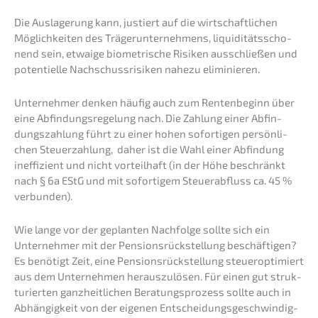
Die Ausla­ge­rung kann, justiert auf die wirtschaft­li­chen
Möglich­kei­ten des Träger­un­ter­neh­mens, liqui­di­täts­scho­
nend sein, etwaige biome­tri­sche Risiken ausschlie­ßen und
poten­ti­el­le Nachschuss­ri­si­ken nahezu eliminieren.
Unter­neh­mer denken häufig auch zum Renten­be­ginn über
eine Abfin­dungs­re­ge­lung nach. Die Zahlung einer Abfin­
dungs­zah­lung führt zu einer hohen sofor­ti­gen persön­li­
chen Steuer­zah­lung, daher ist die Wahl einer Abfin­dung
ineffi­zi­ent und nicht vorteil­haft (in der Höhe beschränkt
nach § 6a EStG und mit sofor­ti­gem Steuer­ab­fluss ca. 45 %
verbunden).
Wie lange vor der geplan­ten Nachfol­ge sollte sich ein
Unter­neh­mer mit der Pensi­ons­rück­stel­lung beschäftigen?
Es benötigt Zeit, eine Pensi­ons­rück­stel­lung steuer­op­ti­miert
aus dem Unter­neh­men heraus­zu­lö­sen. Für einen gut struk­
tu­rier­ten ganzheit­li­chen Beratungs­pro­zess sollte auch in
Abhän­gig­keit von der eigenen Entschei­dungs­ge­schwin­dig­