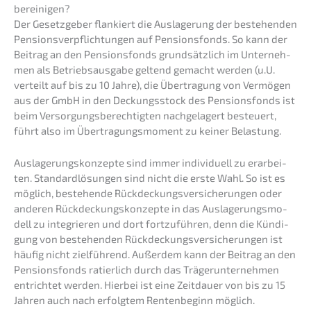
bereinigen?
Der Gesetz­ge­ber flankiert die Ausla­ge­rung der bestehen­den
Pensi­ons­ver­pflich­tun­gen auf Pensi­ons­fonds. So kann der
Beitrag an den Pensi­ons­fonds grund­sätz­lich im Unter­neh­
men als Betriebs­aus­ga­be geltend gemacht werden (u.U.
verteilt auf bis zu 10 Jahre), die Übertra­gung von Vermö­gen
aus der GmbH in den Deckungs­stock des Pensi­ons­fonds ist
beim Versor­gungs­be­rech­tig­ten nachge­la­gert besteu­ert,
führt also im Übertra­gungs­mo­ment zu keiner Belastung.
Ausla­ge­rungs­kon­zep­te sind immer indivi­du­ell zu erarbei­
ten. Standard­lö­sun­gen sind nicht die erste Wahl. So ist es
möglich, bestehen­de Rückde­ckungs­ver­si­che­run­gen oder
anderen Rückde­ckungs­kon­zep­te in das Ausla­ge­rungs­mo­
dell zu integrie­ren und dort fortzu­füh­ren, denn die Kündi­
gung von bestehen­den Rückde­ckungs­ver­si­che­run­gen ist
häufig nicht zielfüh­rend. Außer­dem kann der Beitrag an den
Pensi­ons­fonds ratier­lich durch das Träger­un­ter­neh­men
entrich­tet werden. Hierbei ist eine Zeitdau­er von bis zu 15
Jahren auch nach erfolg­tem Renten­be­ginn möglich.