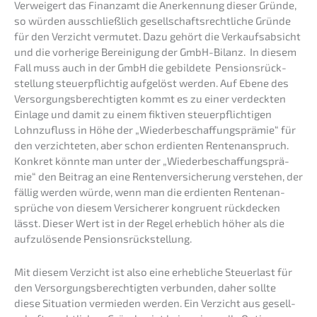
Verwei­gert das Finanz­amt die Anerken­nung dieser Gründe,
so würden ausschließ­lich gesell­schafts­recht­li­che Gründe
für den Verzicht vermu­tet. Dazu gehört die Verkaufs­ab­sicht
und die vorhe­ri­ge Berei­ni­gung der GmbH-Bilanz. In diesem
Fall muss auch in der GmbH die gebil­de­te Pensi­ons­rück­
stel­lung steuer­pflich­tig aufge­löst werden. Auf Ebene des
Versor­gungs­be­rech­tig­ten kommt es zu einer verdeck­ten
Einla­ge und damit zu einem fikti­ven steuer­pflich­ti­gen
Lohnzu­fluss in Höhe der „Wieder­be­schaf­fungs­prä­mie“ für
den verzich­te­ten, aber schon erdien­ten Renten­an­spruch.
Konkret könnte man unter der „Wieder­be­schaf­fungs­prä­
mie“ den Beitrag an eine Renten­ver­si­che­rung verste­hen, der
fällig werden würde, wenn man die erdien­ten Renten­an­
sprü­che von diesem Versi­che­rer kongru­ent rückde­cken
lässt. Dieser Wert ist in der Regel erheb­lich höher als die
aufzu­lö­sen­de Pensionsrückstellung.
Mit diesem Verzicht ist also eine erheb­li­che Steuer­last für
den Versor­gungs­be­rech­tig­ten verbun­den, daher sollte
diese Situa­ti­on vermie­den werden. Ein Verzicht aus gesell­