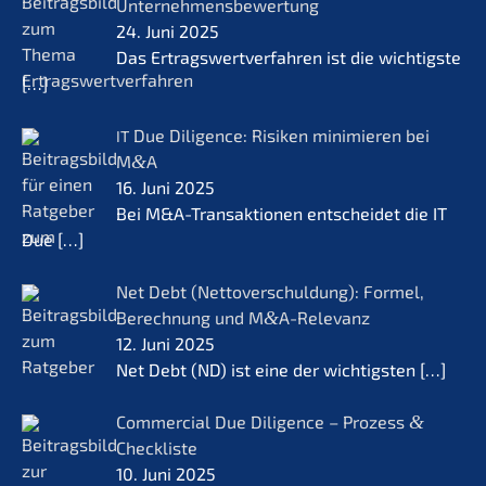
Unternehmensbewertung
24. Juni 2025
Das Ertrags­wert­ver­fah­ren ist die wichtigs­te
[…]
Due Diligence: Risiken minimie­ren bei
IT
M
&
A
16. Juni 2025
Bei M&A-Transaktionen entschei­det die IT
Due
[…]
Net Debt (Netto­ver­schul­dung): Formel,
Berech­nung und M
&
A-Relevanz
12. Juni 2025
Net Debt (ND) ist eine der wichtigs­ten
[…]
Commer­cial Due Diligence – Prozess
&
Checkliste
10. Juni 2025