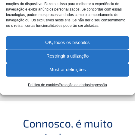
ma­ções do dispo­si­tivo. Fazemos isso para melhorar a experiên­cia de
navega­ção e exibir anúnci­os perso­na­liz­ados. Se concordar com essas
tecno­lo­gi­as, podere­mos proces­sar dados como o compor­ta­men­to de
navega­ção ou IDs exclu­si­v­os neste site. Se não der o seu consen­ti­men­to
ou o retirar, certas funcio­nal­ida­des poderão ser afetadas.
OK, todos os biscoitos
Restringir a utilização
Saiba mais
Mostrar definições
Política de cookies
Proteção de dados
Impressão
Conno­sco, é muito