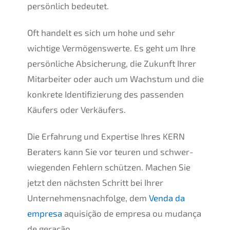
persön­lich bedeutet.
Oft handelt es sich um hohe und sehr
wichti­ge Vermö­gens­wer­te. Es geht um Ihre
persön­li­che Absiche­rung, die Zukunft Ihrer
Mitar­bei­ter oder auch um Wachs­tum und die
konkre­te Identi­fi­zie­rung des passen­den
Käufers oder Verkäufers.
Die Erfah­rung und Exper­ti­se Ihres
KERN
Beraters kann Sie vor teuren und schwer­
wie­gen­den Fehlern schüt­zen. Machen Sie
jetzt den nächs­ten Schritt bei Ihrer
Unternehmens­nachfolge, dem
Venda da
empre­sa
aquisi­ção de empre­sa ou mudan­ça
de geração.