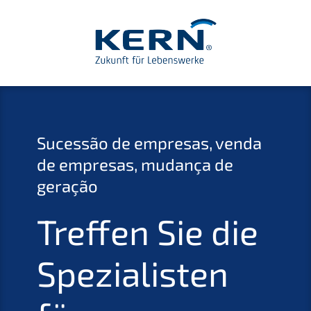
Suces­são de empre­sas, venda
de empre­sas, mudan­ça de
geração
Treffen Sie die
Spezia­lis­ten