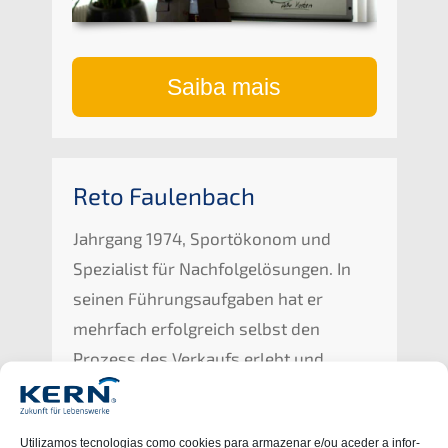
Saiba mais
Reto Faulen­bach
Jahrgang 1974, Sportöko­nom und
Spezia­list für Nachfol­ge­lö­sun­gen. In
seinen Führungs­auf­ga­ben hat er
mehrfach erfolg­reich selbst den
Prozess des Verkaufs erlebt und
gestaltet.
Utiliz­a­mos tecno­lo­gi­as como cookies para armaze­nar e/ou aceder a infor­