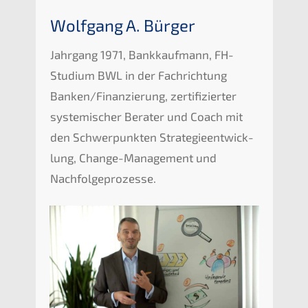
Wolfgang A. Bürger
Jahrgang 1971, Bankkauf­mann, FH-
Studi­um
BWL
in der Fachrich­tung
Banken/Finanzierung, zerti­fi­zier­ter
syste­mi­scher Berater und Coach mit
den Schwer­punk­ten Strate­gie­ent­wick­
lung, Change-Manage­ment und
Nachfolgeprozesse.