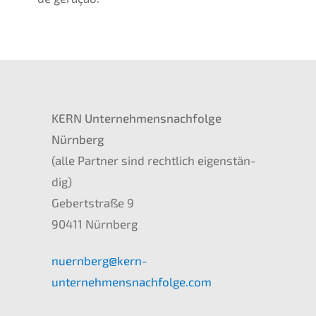
KERN
Unternehmens­nachfolge
Nürnberg
(alle Partner sind recht­lich eigen­stän­
dig)
Gebert­stra­ße 9
90411 Nürnberg
nuernberg@kern-
unternehmensnachfolge.com