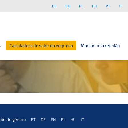
DE
EN
PL
HU
PT
IT
Calculadora de valor da empresa
Marcar uma reunião
ção de género
PT
DE
EN
PL
HU
IT