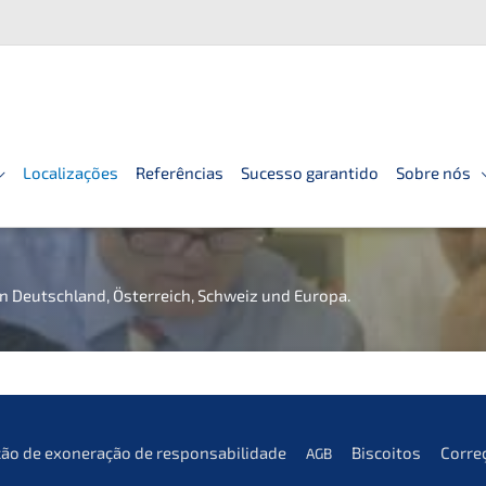
Localizações
Referências
Sucesso garantido
Sobre nós
in Deutsch­land, Öster­reich, Schweiz und Europa.
­ção de exonera­ção de responsabilidade
Bisco­i­tos
Corre­
AGB