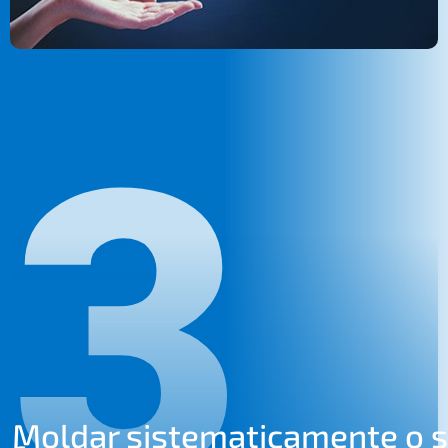
3
Moldar siste­ma­ti­ca­men­te o 