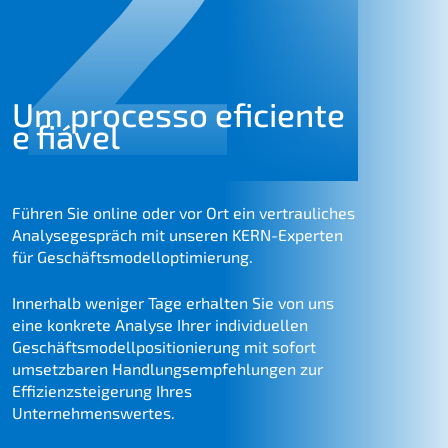
2
Um proces­so efici­en­te
e fiável
Führen Sie online oder vor Ort ein vertrau­li­ches
Analy­se­ge­spräch mit unseren KERN-Exper­ten
für Geschäftsmodelloptimierung.
Inner­halb weniger Tage erhal­ten Sie von uns
eine konkre­te Analy­se Ihrer indivi­du­el­len
Geschäfts­mo­dell­po­si­tio­nie­rung mit sofort
umsetz­ba­ren Handlungs­emp­feh­lun­gen zur
Effizi­enz­stei­ge­rung Ihres
Unternehmenswertes.