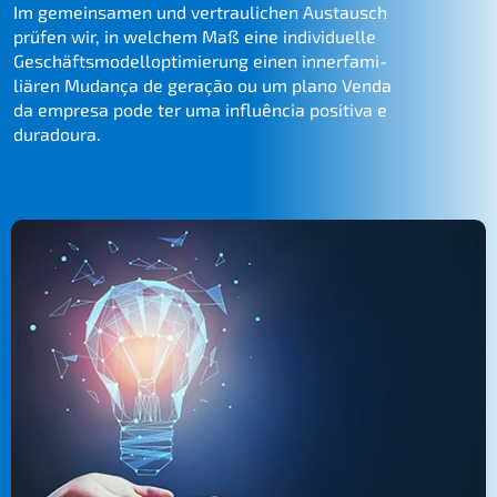
Im gemein­sa­men und vertrau­li­chen Austausch
prüfen wir, in welchem Maß eine indivi­du­el­le
Geschäfts­mo­dell­op­ti­mie­rung einen inner­fa­mi­
liä­ren
Mudan­ça de geração
ou um plano
Venda
da empre­sa
pode ter uma influên­cia positi­va e
duradoura.