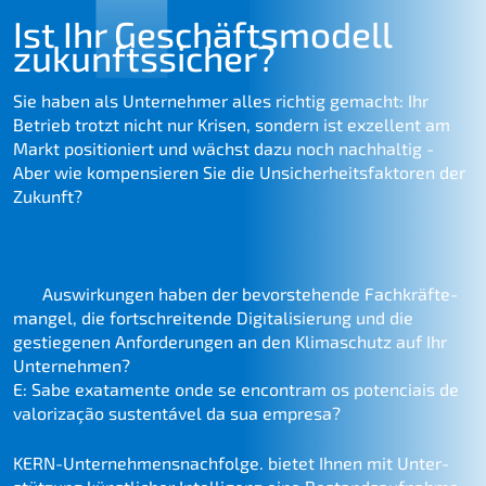
Ist Ihr Geschäfts­mo­dell
zukunftssicher?
Sie haben als Unter­neh­mer alles richtig gemacht: Ihr
Betrieb trotzt nicht nur Krisen, sondern ist exzel­lent am
Markt positio­niert und wächst dazu noch nachhal­tig -
Aber wie kompen­sie­ren Sie die Unsicher­heits­fak­to­ren der
Zukunft?
A sua empre­sa e os seus empre­ga­dos estão prepa­ra­dos
para os desafi­os do futuro? Quais são os desafi­os imedia­
tos
Auswir­kun­gen haben der bevor­ste­hen­de Fachkräf­te­
man­gel, die fortschrei­ten­de Digita­li­sie­rung und die
gestie­ge­nen Anfor­de­run­gen an den Klima­schutz auf Ihr
Unter­neh­men?
E: Sabe exata­men­te onde se encon­tram os poten­ciais de
valori­za­ção susten­tá­vel da sua empresa?
KERN-Unternehmens­nachfolge. bietet Ihnen mit Unter­