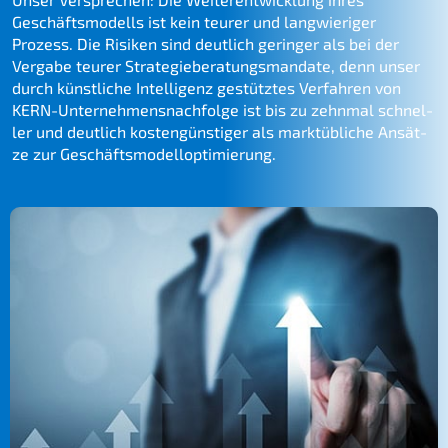
Geschäfts­mo­dells ist kein teurer und langwie­ri­ger
Prozess. Die Risiken sind deutlich gerin­ger als bei der
Verga­be teurer Strate­gie­be­ra­tungs­man­da­te, denn unser
durch künst­li­che Intel­li­genz gestütz­tes Verfah­ren von
KERN-Unternehmens­nachfolge ist bis zu zehnmal schnel­
ler und deutlich kosten­güns­ti­ger als markt­üb­li­che Ansät­
ze zur Geschäftsmodelloptimierung.