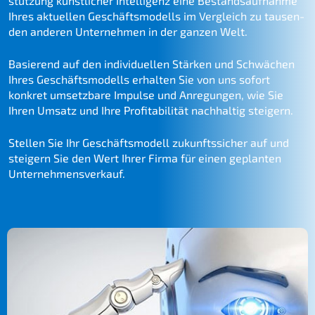
stüt­zung künst­li­cher Intel­li­genz eine Bestands­auf­nah­me
Ihres aktuel­len Geschäfts­mo­dells im Vergleich zu tausen­
den anderen Unter­neh­men in der ganzen Welt.
Basie­rend auf den indivi­du­el­len Stärken und Schwä­chen
Ihres Geschäfts­mo­dells erhal­ten Sie von uns sofort
konkret umsetz­ba­re Impul­se und Anregun­gen, wie Sie
Ihren Umsatz und Ihre Profi­ta­bi­li­tät nachhal­tig steigern.
Stellen Sie Ihr Geschäfts­mo­dell zukunfts­si­cher auf und
steigern Sie den Wert Ihrer Firma für einen geplan­ten
Unternehmensverkauf.