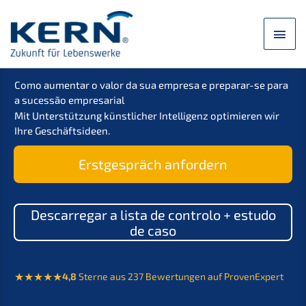
Saltar
para
Men
o
conteúdo
princ
Como aumen­tar o valor da sua empre­sa e preparar-se para
a suces­são empresarial
Mit Unter­stüt­zung künst­li­cher Intel­li­genz optimie­ren wir
Ihre Geschäftsideen.
Erstge­spräch anfordern
Descar­re­gar a lista de contro­lo + estudo
de caso
4,8
Sterne aus 237 Bewer­tun­gen auf ProvenExpert