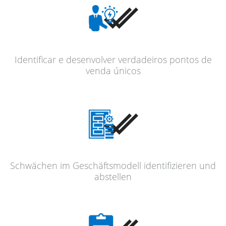
Identi­fi­car e desen­vol­ver verdadei­ros pontos de
venda únicos
Schwä­chen im Geschäfts­mo­dell identi­fi­zie­ren und
abstellen