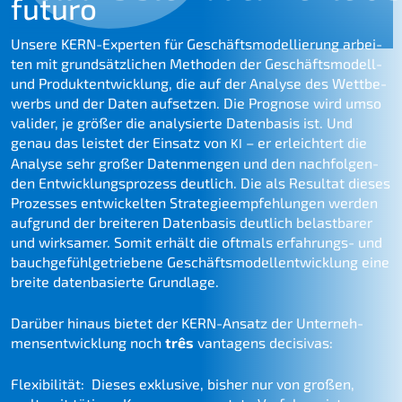
futuro
Unsere KERN-Exper­ten für Geschäfts­mo­del­lie­rung arbei­
ten mit grund­sätz­li­chen Metho­den der Geschäfts­mo­dell-
und Produkt­ent­wick­lung, die auf der Analy­se des Wettbe­
werbs und der Daten aufset­zen. Die Progno­se wird umso
valider, je größer die analy­sier­te Daten­ba­sis ist. Und
genau das leistet der
Einsatz von
– er erleich­tert die
KI
Analy­se sehr großer Daten­men­gen und den nachfol­gen­
den Entwick­lungs­pro­zess deutlich. Die als Resul­tat dieses
Prozes­ses entwi­ckel­ten Strate­gie­emp­feh­lun­gen werden
aufgrund der breite­ren Daten­ba­sis deutlich belast­ba­rer
und wirksa­mer. Somit erhält die oftmals erfah­rungs- und
bauch­ge­fühl­ge­trie­be­ne Geschäfts­mo­dell­ent­wick­lung eine
breite daten­ba­sier­te Grundlage.
Darüber hinaus bietet der KERN-Ansatz der Unter­neh­
mens­ent­wick­lung noch
três
vanta­gens decisivas:
Flexi­bi­li­tät: Dieses exklu­si­ve, bisher nur von großen,