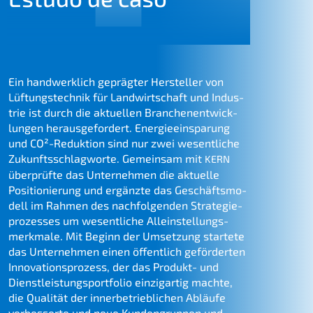
Ein handwerk­lich gepräg­ter Herstel­ler von
Lüftungs­tech­nik für Landwirt­schaft und Indus­
trie ist durch die aktuel­len Branchen­ent­wick­
lun­gen heraus­ge­for­dert. Energie­ein­spa­rung
und CO²-Reduk­ti­on sind nur zwei wesent­li­che
Zukunfts­schlag­wor­te. Gemein­sam mit
KERN
überprüf­te das Unter­neh­men die aktuel­le
Positio­nie­rung und ergänz­te das Geschäfts­mo­
dell im Rahmen des nachfol­gen­den Strate­gie­
pro­zes­ses um wesent­li­che Allein­stel­lungs­
merk­ma­le. Mit Beginn der Umset­zung starte­te
das Unter­neh­men einen öffent­lich geför­der­ten
Innova­ti­ons­pro­zess, der das Produkt- und
Dienst­leis­tungs­port­fo­lio einzig­ar­tig machte,
die Quali­tät der inner­be­trieb­li­chen Abläu­fe
verbes­ser­te und neue Kunden­grup­pen und