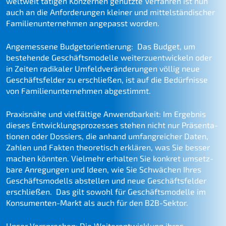
weltweit tätigen Konzer­nen genutz­te Verfah­ren ist nun
auch an die Anfor­de­run­gen kleiner und mittel­stän­di­scher
Famili­en­un­ter­neh­men angepasst worden.
Angemes­se­ne Budge­t­ori­en­tie­rung: Das Budget, um
bestehen­de Geschäfts­mo­del­le weiter­zu­ent­wi­ckeln oder
in Zeiten radika­ler Umfeld­ver­än­de­run­gen völlig neue
Geschäfts­fel­der zu erschlie­ßen, ist auf die Bedürf­nis­se
von Famili­en­un­ter­neh­men abgestimmt.
Praxis­nä­he und vielfäl­ti­ge Anwend­bar­keit: Im Ergeb­nis
dieses Entwick­lungs­pro­zes­ses stehen nicht nur Präsen­ta­
tio­nen oder Dossiers, die anhand umfang­rei­cher Daten,
Zahlen und Fakten theore­tisch erklä­ren, was Sie besser
machen könnten. Vielmehr erhal­ten Sie konkret umsetz­
ba­re Anregun­gen und Ideen, wie Sie Schwä­chen Ihres
Geschäfts­mo­dells abstel­len und neue Geschäfts­fel­der
erschlie­ßen. Das gilt sowohl für Geschäfts­mo­del­le im
Konsu­men­ten-Markt als auch für den B2B-Sektor.
Unser Verspre­chen: Die Weiter­ent­wick­lung ihres