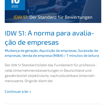
e
2025
lista
de
verifi­
ca­
ção
: A norma para avalia­
IDW
S1
ção de empresas
Mudan­ça de geração
,
Aquisi­ção de empre­sas
,
Suces­são de
empre­sas
,
Venda de empre­sa (M
&
A)
/
7 minutos de leitura
Der
Standard bildet das Funda­ment für profes­sio­
IDW
S1
nel­le Unter­neh­mens­be­wer­tun­gen in Deutsch­land und
gewähr­leis­tet objek­ti­vier­te, nachvoll­zieh­ba­re Unter­neh­
mens­wer­te. Origi­när dient der
IDW
Conti­nu­ar a ler »
:
S1
A