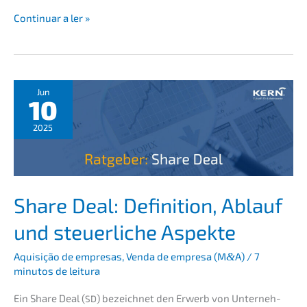
Red
Conti­nu­ar a ler »
Flag
Due
Diligence:
Dealb­
rea­
Jun
10
k­
er
2025
recht­
zei­
tig
erken­
nen
Share Deal: Defini­ti­on, Ablauf
und steuer­li­che Aspekte
Aquisi­ção de empre­sas
,
Venda de empre­sa (M
&
A)
/
7
minutos de leitura
Ein Share Deal (
) bezeich­net den Erwerb von Unter­neh­
SD