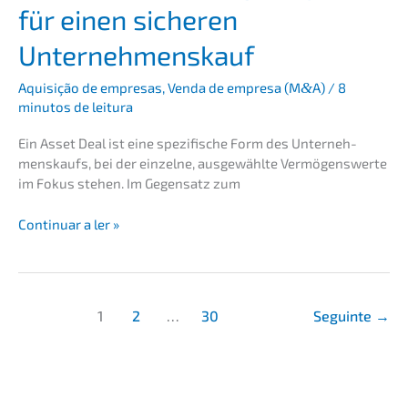
für einen siche­ren
Unternehmenskauf
Aquisi­ção de empre­sas
,
Venda de empre­sa (M
&
A)
/
8
minutos de leitura
Ein Asset Deal ist eine spezi­fi­sche Form des Unter­neh­
mens­kaufs, bei der einzel­ne, ausge­wähl­te Vermö­gens­wer­te
im Fokus stehen. Im Gegen­satz zum
Asset
Conti­nu­ar a ler »
Deal:
Wichti­
ge
Aspek­
1
2
…
30
Seguin­te
→
te
für
einen
siche­
ren