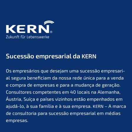
Suces­são empre­sa­ri­al da
KERN
Os empresá­ri­os que desejam uma suces­são empre­sa­ri­
al segura benefi­ci­am da nossa rede única para a venda
e compra de empre­sas e para a mudan­ça de geração.
Consul­to­res compe­ten­tes em 40 locais na Aleman­ha,
Áustria, Suíça e países vizin­hos estão empen­ha­dos em
ajudá-lo, à sua família e à sua empre­sa.
– A marca
KERN
de consult­oria para suces­são empre­sa­ri­al em médias
empresas.