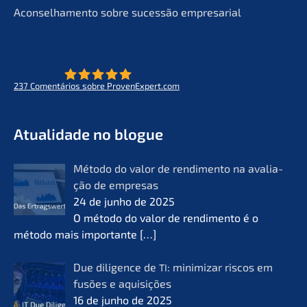
Aconsel­ha­men­to sobre suces­são empresarial
237
Comen­tá­ri­os sobre ProvenExpert.com
- O futuro do lifeworks
KERN
Atual­i­da­de no blogue
Método do valor de rendi­men­to na avalia­
ção de empre­sas
24 de junho de 2025
O método do valor de rendi­men­to é o
método mais importan­te
[…]
Due diligence de
: minimi­zar riscos em
TI
fusões e aquisi­ções
16 de junho de 2025