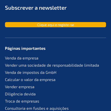
Subscrever a newsletter
Clique aqui e registe-se
Páginas importan­tes
Venda da empresa
Vender uma socie­da­de de responsa­bil­ida­de limitada
Venda de impos­tos da GmbH
Calcu­lar o valor da empresa
Vender empre­sa
Diligên­cia devida
Troca de empresas
Consult­oria em fusões e aquisições