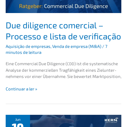
cia
para
fusões
e
Due diligence comer­cial –
aquisi­
Proces­so e lista de verificação
ções
Aquisi­ção de empre­sas
,
Venda de empre­sa (M
&
A)
/
7
minutos de leitura
Eine Commer­cial Due Diligence (
) ist die syste­ma­ti­sche
CDD
Analy­se der kommer­zi­el­len Tragfä­hig­keit eines Zielun­ter­
neh­mens vor einer Übernah­me. Sie bewer­tet Marktposition,
Due
Conti­nu­ar a ler »
diligence
comer­
cial
–
Proces­
Jun
10
so