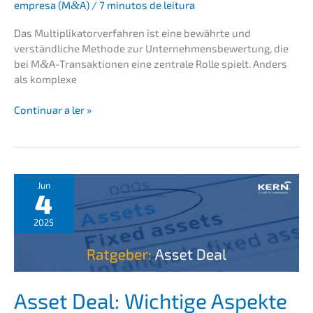
empre­sa (M
&
A)
/
7 minutos de leitura
Das Multi­pli­ka­tor­ver­fah­ren ist eine bewähr­te und
verständ­li­che Metho­de zur Unter­neh­mens­be­wer­tung, die
bei M
&
A-Transaktionen eine zentra­le Rolle spielt. Anders
als komplexe
Das
Conti­nu­ar a ler »
Multi­
pli­
ka­
tor­
ver­
Jun
4
fah­
ren
2025
Asset Deal: Wichti­ge Aspek­te