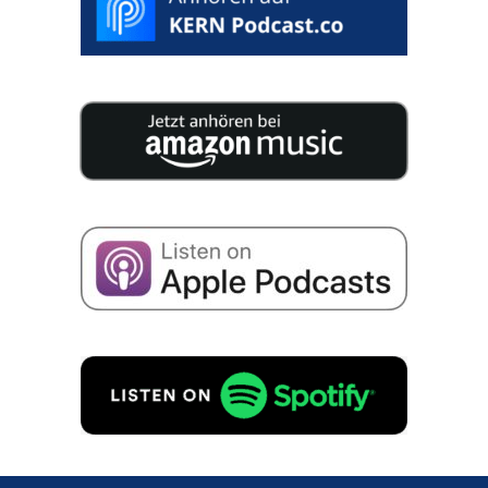
25 especia­lis­tas publi­cam 200 páginas reple­tas de
conhe­ci­men­to para a suces­são da sua empresa.
Concordo com o armaze­na­men­to dos meus
dados para receber e-mails sobre suces­são
empre­sa­ri­al, de acordo com
Políti­ca de priva­ci­da­
de
para.
PEDIDO GRATUITO!