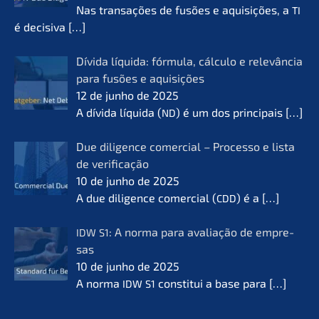
Nas transa­ções de fusões e aquisi­ções, a
TI
é decisi­va
[…]
Dívida líqui­da: fórmu­la, cálcu­lo e relevân­cia
para fusões e aquisi­ções
12 de junho de 2025
A dívida líqui­da (
) é um dos princi­pais
[…]
ND
Due diligence comer­cial – Proces­so e lista
de verifi­ca­ção
10 de junho de 2025
A due diligence comer­cial (
) é a
[…]
CDD
: A norma para avalia­ção de empre­
IDW
S1
sas
10 de junho de 2025
A norma
consti­tui a base para
[…]
IDW
S1