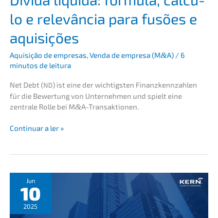
lo e relevân­cia para fusões e
aquisições
Aquisi­ção de empre­sas
,
Venda de empre­sa (M
&
A)
/
6
minutos de leitura
Net Debt (
) ist eine der wichtigs­ten Finanz­kenn­zah­len
ND
für die Bewer­tung von Unter­neh­men und spielt eine
zentra­le Rolle bei M
&
A-Transaktionen.
Dívida
Conti­nu­ar a ler »
líqui­
da:
fórmu­
la,
cálcu­
Jun
10
lo
e
2025
relevân­