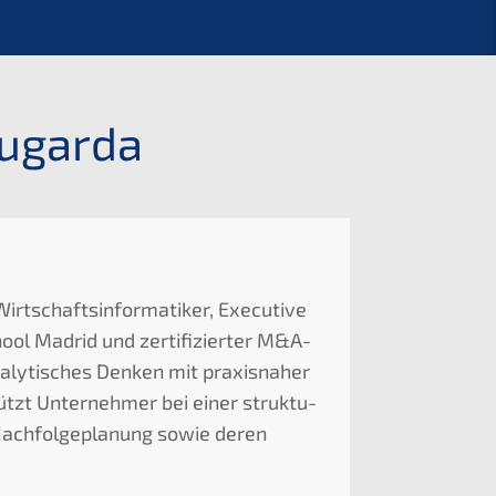
tugarda
schafts­in­for­ma­ti­ker, Execu­ti­ve
ol Madrid und zerti­fi­zier­ter M
&
A-
aly­ti­sches Denken mit praxis­na­her
tzt Unter­neh­mer bei einer struk­tu­
 Nachfol­ge­pla­nung sowie deren