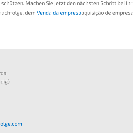
schüt­zen. Machen Sie jetzt den nächs­ten Schritt bei Ihr
nachfolge, dem
Venda da empre­sa
aquisi­ção de empre­s
­da
­dig)
folge.com