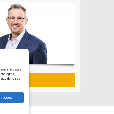
Fazemos isso para
no­lo­gi­as,
Saiba mais
e não der o seu
finições