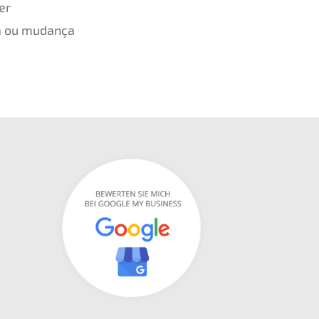
er
a ou mudan­ça