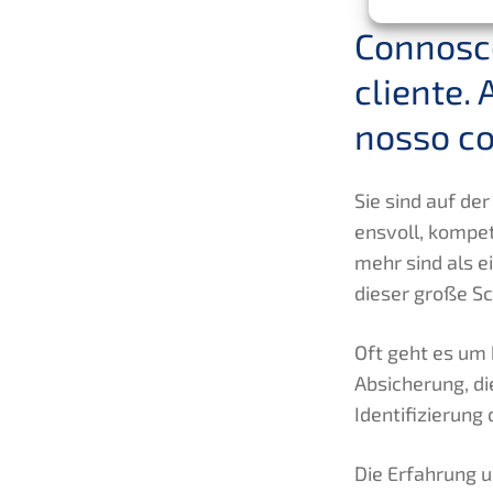
Conno­sc
cliente.
nosso co
Sie sind auf de
ens­voll, kompe­
mehr sind als e
dieser große Sch
Oft geht es um 
Absiche­rung, d
Identi­fi­zie­ru
Die Erfah­rung u