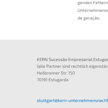
gen­den Fehlern 
Unternehmens­
de geração.
KERN
Suces­são Empre­sa­ri­al Estugar
(alle Partner sind recht­lich eigen­stän
Heilbron­ner Str. 150
70191 Estugar­da
stuttgart@kern-unternehmensnach