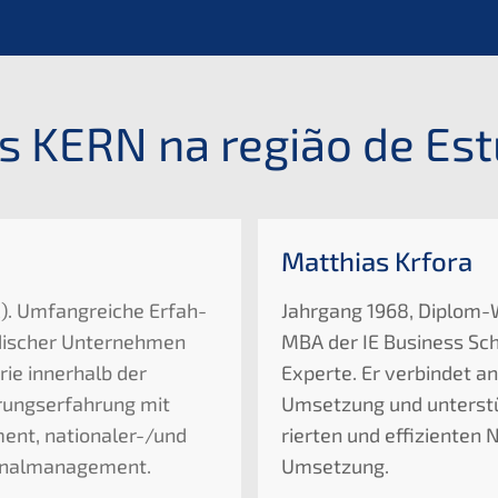
os
KERN
na região de Es
Matthi­as Kr
fora
K
). Umfang­rei­che Erfah­
Jahrgang 1968, Diplom-Wirt
i­scher Unter­neh­men
MBA
der
IE
Business Scho
rie inner­halb der
Experte. Er verbin­det an
ungs­er­fah­rung mit
Umset­zung und unter­stü
nt, natio­na­ler-/und
rier­ten und effizi­en­ten
ersonalmanagement.
Umsetzung.