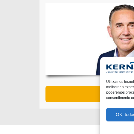
Utiliz­a­mos tecn
melhorar a experi
Saiba mai
podere­mos proces
consen­ti­men­to o
OK, todos