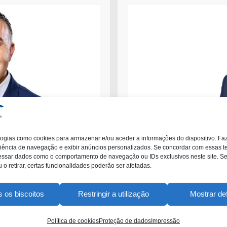
o­lo­gi­as como cookies para armaze­nar e/ou aceder a infor­ma­ções do dispo­si­tivo. 
ên­cia de navega­ção e exibir anúnci­os perso­na­liz­ados. Se concordar com essas tec
s
­sar dados como o compor­ta­men­to de navega­ção ou IDs exclu­si­v­os neste site. S
u o retirar, certas funcio­nal­ida­des poderão ser afetadas.
 os biscoitos
Restringir a utilização
Mostrar de
Política de cookies
Proteção de dados
Impressão