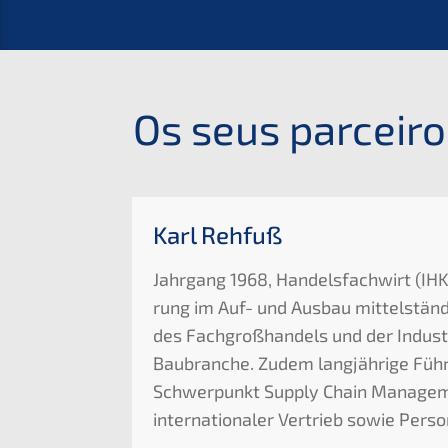
Os seus parce­i­r
Karl Rehfuß
Jahrgang 1968, Handels­fach­wirt (
IH
rung im Auf- und Ausbau mittel­stän­d
des Fachgroß­han­dels und der Indus­t
Baubran­che. Zudem langjäh­ri­ge Führ
Schwer­punkt Supply Chain Manage­me
inter­na­tio­na­ler Vertrieb sowie P