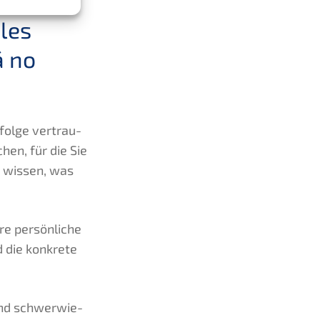
les
á no
folge vertrau­
hen, für die Sie
e wissen, was
e persön­li­che
 die konkre­te
nd schwer­wie­