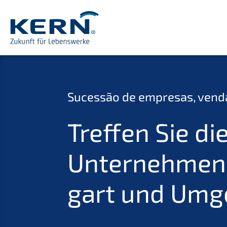
Suces­são de empre­sas, vend
Treffen Sie die
Unternehmens­
gart und Um