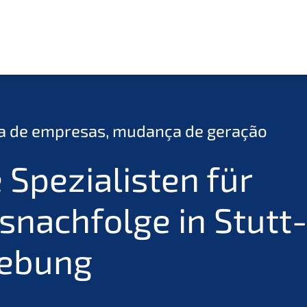
a de empre­sas, mudan­ça de geração
 Spezia­lis­ten für
nachfolge in Stutt­
gebung