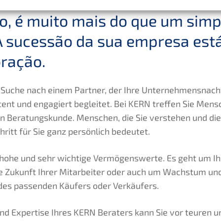
o, é muito mais do que um simp
 A suces­são da sua empre­sa est
ração.
r Suche nach einem Partner, der Ihre Unternehmens­nach
tent und engagiert beglei­tet. Bei
KERN
treffen Sie Mensc
in Beratungs­kun­de. Menschen, die Sie verste­hen und di
ritt für Sie ganz persön­lich bedeutet.
hohe und sehr wichti­ge Vermö­gens­wer­te. Es geht um Ihr
ie Zukunft Ihrer Mitar­bei­ter oder auch um Wachs­tum und
ng des passen­den Käufers oder Verkäufers.
nd Exper­ti­se Ihres
KERN
Beraters kann Sie vor teuren u