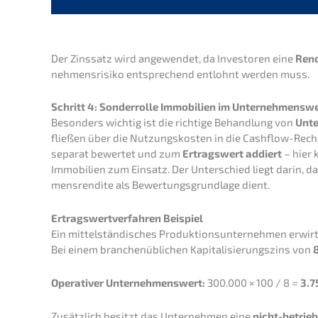
Der Zinssatz wird angewen­det, da Inves­to­ren eine
Rendi
neh­mens­ri­si­ko entspre­chend entlohnt werden muss.
Schritt 4: Sonder­rol­le Immobi­li­en im Unternehmensw
Beson­ders wichtig ist die richti­ge Behand­lung von
Unter
fließen über die Nutzungs­kos­ten in die Cashflow-Rechn
separat bewer­tet und zum
Ertrags­wert addiert
– hier 
Immobi­li­en zum Einsatz. Der Unter­schied liegt darin, da
mens­ren­di­te als Bewer­tungs­grund­la­ge dient.
Ertrags­wert­ver­fah­ren Beispiel
Ein mittel­stän­di­sches Produk­ti­ons­un­ter­neh­men erwir
Bei einem branchen­üb­li­chen Kapita­li­sie­rungs­zins von
Opera­ti­ver Unter­neh­mens­wert:
300.000 × 100 / 8 =
3.7
Zusätz­lich besitzt das Unter­neh­men eine
nicht-betriebs