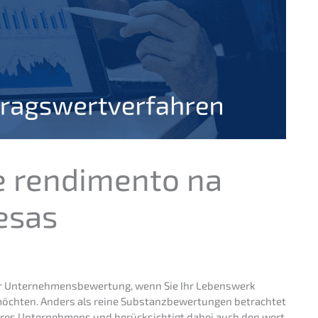
 rendi­men­to na
esas
r Unter­neh­mens­be­wer­tung, wenn Sie Ihr Lebens­werk
möchten. Anders als reine Substanz­be­wer­tun­gen betrach­tet
res Unter­neh­mens und berück­sich­tigt dabei auch den wert