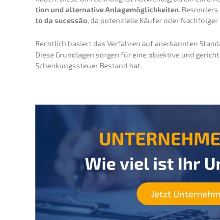
ti­on und alter­na­ti­ve Anlage­mög­lich­kei­ten
. Beson­ders
to da suces­são
, da poten­zi­el­le Käufer oder Nachfol­ger 
Recht­lich basiert das Verfah­ren auf anerkann­ten Sta
Diese Grund­la­gen sorgen für eine objek­ti­ve und gericht
Schen­kungs­steu­er Bestand hat.