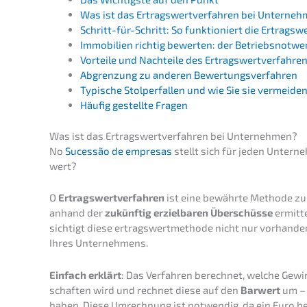
Was ist das Ertrags­wert­ver­fah­ren bei Unterne
Schritt-für-Schritt: So funktio­niert die Ertrag
Immobi­li­en richtig bewer­ten: der Betriebsnotw
Vortei­le und Nachtei­le des Ertrags­wert­ver­fah­r
Abgren­zung zu anderen Bewertungsverfahren
Typische Stolper­fal­len und wie Sie sie vermeide
Häufig gestell­te Fragen
Was ist das Ertrags­wert­ver­fah­ren bei Unternehmen?
No
Suces­são de empre­sas
stellt sich für jeden Unter­n
wert?
O
Ertrags­wert­ver­fah­ren
ist eine bewähr­te Metho­de zu
anhand der
zukünf­tig erziel­ba­ren Überschüs­se
ermit­t
sich­tigt diese ertrags­wert­me­tho­de nicht nur vorhan­de
Ihres Unternehmens.
Einfach erklärt
: Das Verfah­ren berech­net, welche Gew
schaf­ten wird und rechnet diese auf den
Barwert
um – 
haben. Diese Umrech­nung ist notwen­dig, da ein Euro he