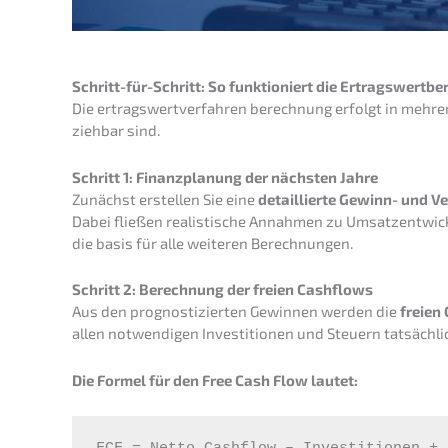
Schritt-für-Schritt: So funktio­niert die Ertragswertb
Die ertrags­wert­ver­fah­ren berech­nung erfolgt in mehre
zieh­bar sind.
Schritt 1: Finanz­pla­nung der nächs­ten Jahre
Zunächst erstel­len Sie eine
detail­lier­te Gewinn- und Ve
Dabei fließen realis­ti­sche Annah­men zu Umsatz­ent­wick­
die basis für alle weite­ren Berechnungen.
Schritt 2: Berech­nung der freien Cashflows
Aus den prognos­ti­zier­ten Gewin­nen werden die
freien
allen notwen­di­gen Inves­ti­tio­nen und Steuern tatsäch­l
Die Formel für den Free Cash Flow lautet: