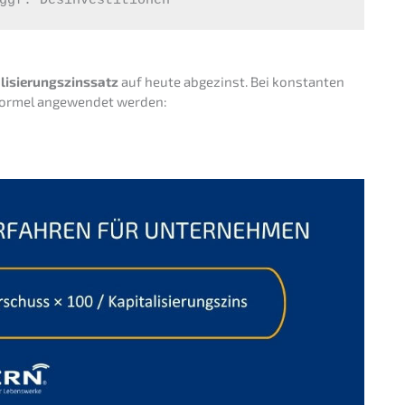
ggf. Desinvestitionen
li­sie­rungs­zins­satz
auf heute abgezinst. Bei konstan­ten
en Formel angewen­det werden: