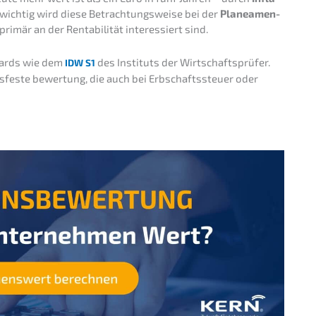
 wichtig wird diese Betrach­tungs­wei­se bei der
Planea­men­
primär an der Renta­bi­li­tät inter­es­siert sind.
ndards wie dem
des Insti­tuts der Wirtschafts­prü­fer.
IDW
S1
s­fes­te bewer­tung, die auch bei Erbschafts­steu­er oder