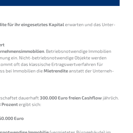
­te für ihr einge­setz­tes Kapital
erwar­ten und das Unter­
ert
­neh­mens­im­mo­bi­li­en
. Betriebs­not­wen­di­ge Immobi­li­en
ung ein. Nicht-betriebs­not­wen­di­ge Objek­te werden
kommt oft das klassi­sche Ertrags­wert­ver­fah­ren für
ss bei Immobi­li­en die
Mietren­di­te
anstatt der Unter­neh­
t­schaf­tet dauer­haft
300.000 Euro freien Cashflow
jährlich.
8 Prozent
ergibt sich:
50.000 Euro
­not­wen­di­ge Immobi­lie
(vermie­te­tes Büroge­bäu­de) im