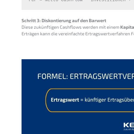
FCF = Netto Cashflow – Investitionen + 
Schritt 3: Diskon­tie­rung auf den Barwert
Diese zukünf­ti­gen Cashflows werden mit einem
Kapita­
Erträ­gen kann die verein­fach­te Ertrags­wert­ver­fah­r