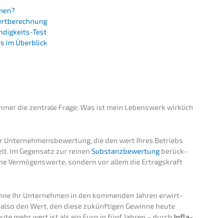
hmen?
swertberechnung
endigkeits-Test
ens im Überblick
n
eh­mer die zentra­le Frage: Was ist mein Lebens­werk wirklich
r Unter­neh­mens­be­wer­tung, die den wert Ihres Betriebs
elt. Im Gegen­satz zur reinen
Substanz­be­wer­tung
berück­
­ne Vermö­gens­wer­te, sondern vor allem die Ertrags­kraft
in­ne Ihr Unter­neh­men in den kommen­den Jahren erwirt­
also den Wert, den diese zukünf­ti­gen Gewin­ne heute
ute mehr wert ist als ein Euro in fünf Jahren – durch
Infla­