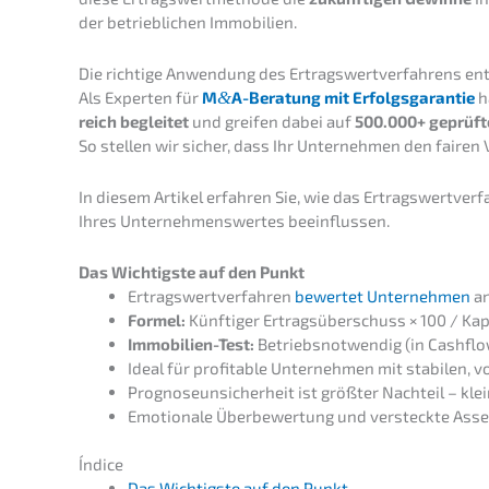
der betrieb­li­chen Immobilien.
Die richti­ge Anwen­dung des Ertrags­wert­ver­fah­rens en
Als Exper­ten für
M
&
A-Beratung mit Erfolgs­ga­ran­tie
h
reich beglei­tet
und greifen dabei auf
500.000+ geprüf­te
So stellen wir sicher, dass Ihr Unter­neh­men den fairen 
In diesem Artikel erfah­ren Sie, wie das Ertrags­wert­ver­
Ihres Unter­neh­mens­wer­tes beeinflussen.
Das Wichtigs­te auf den Punkt
Ertrags­wert­ver­fah­ren
bewer­tet Unter­neh­men
a
Formel:
Künfti­ger Ertrags­über­schuss × 100 / Kapi
Immobi­li­en-Test:
Betriebs­not­wen­dig (in Cashflo
Ideal für profi­ta­ble Unter­neh­men mit stabi­len,
Progno­se­un­si­cher­heit ist größter Nachteil – 
Emotio­na­le Überbe­wer­tung und versteck­te Asse
Índice
Das Wichtigs­te auf den Punkt