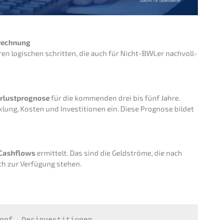
erechnung
­ren logischen schrit­ten, die auch für Nicht-BWLer nachvoll­
rlust­pro­gno­se
für die kommen­den drei bis fünf Jahre.
lung, Kosten und Inves­ti­tio­nen ein. Diese Progno­se bildet
 Cashflows
ermit­telt. Das sind die Geldströ­me, die nach
ich zur Verfü­gung stehen.