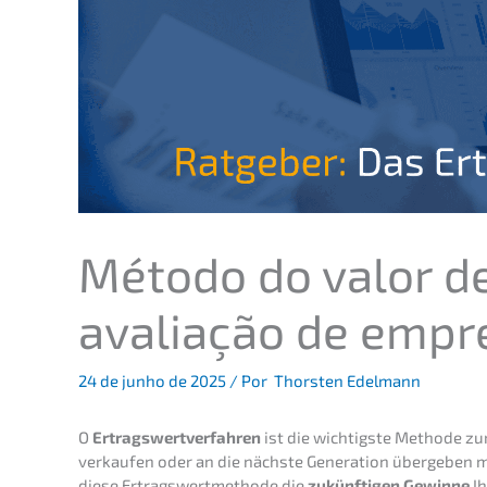
Método do valor de
avalia­ção de empr
24 de junho de 2025
/ Por
Thorsten Edelmann
O
Ertrags­wert­ver­fah­ren
ist die wichtigs­te Metho­de zu
verkau­fen oder an die nächs­te Genera­ti­on überge­ben 
diese Ertrags­wert­me­tho­de die
zukünf­ti­gen Gewin­ne
Ih