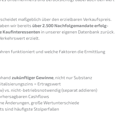
tschei­det maßgeb­lich über den erziel­ba­ren Verkaufs­preis.
aben wir bereits
über 2.500 Nachfol­ge­man­da­te erfolg­
 Kaufin­ter­es­sen­ten
in unserer eigenen Daten­bank zurück.
Verkehrs­wert erzielt.
fah­ren funktio­niert und welche Fakto­ren die Ermitt­lung
nhand
zukünf­ti­ger Gewin­ne
, nicht nur Substanz
ta­li­sie­rungs­zins = Ertragswert
w) vs. nicht-betriebs­not­wen­dig (separat addieren)
 vorher­sag­ba­ren Cashflows
kleine Änderun­gen, große Wertunterschiede
ts sind häufigs­te Stolperfallen