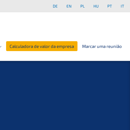
DE
EN
PL
HU
PT
IT
Calculadora de valor da empresa
Marcar uma reunião