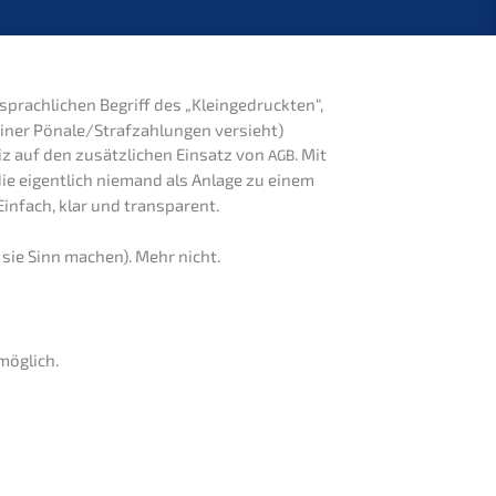
rach­li­chen Begriff des „Klein­ge­druck­ten“,
 einer Pönale/Strafzahlungen versieht)
iz auf den zusätz­li­chen Einsatz von
. Mit
AGB
 die eigent­lich niemand als Anlage zu einem
Einfach, klar und transparent.
o sie Sinn machen). Mehr nicht.
möglich.