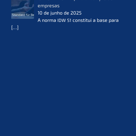
empre­sas
10 de junho de 2025
A norma
consti­tui a base para
IDW
S1
[…]