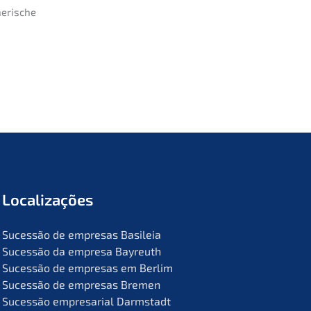
nerische
Locali­za­ções
Suces­são de empre­sas Basileia
Suces­são da empre­sa Bayreuth
Suces­são de empre­sas em Berlim
Suces­são de empre­sas Bremen
Suces­são empre­sa­ri­al Darmstadt