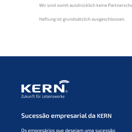
Wir sind somit ausdrück­lich keine Partner­sc
Haftung ist grund­sätz­lich ausgeschlossen.
Suces­são empre­sa­ri­al da
KERN
Os empresá­ri­os que desejam uma suces­são