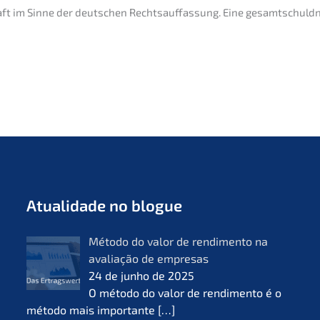
haft im Sinne der deutschen Rechts­auf­fas­sung. Eine gesamtschuld
Atual­i­da­de no blogue
Método do valor de rendi­men­to na
avalia­ção de empre­sas
24 de junho de 2025
O método do valor de rendi­men­to é o
método mais importan­te
[…]