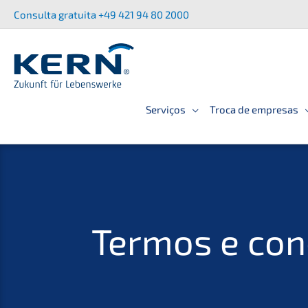
Saltar
Consul­ta gratui­ta +49 421 94 80 2000
para
o
conteúdo
Serviços
Troca de empresas
Termos e cond