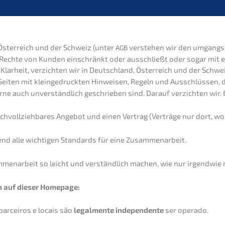
Öster­reich und der Schweiz (unter
verste­hen wir den umgangs­sp
AGB
iten Rechte von Kunden einschränkt oder ausschließt oder sogar mit
 Klarheit, verzich­ten wir in Deutsch­land, Öster­reich und der Schwe
Seiten mit klein­ge­druck­ten Hinwei­sen, Regeln und Ausschlüs­sen,
e auch unver­ständ­lich geschrie­ben sind. Darauf verzich­ten wir. 
achvoll­zieh­ba­res Angebot und einen Vertrag (Verträ­ge nur dort, w
hend alle wichti­gen Standards für eine Zusammenarbeit.
n­ar­beit so leicht und verständ­lich machen, wie nur irgend­wie 
rn auf dieser Homepage:
rce­i­ros e locais são
legal­men­te indepen­den­te
ser operado.