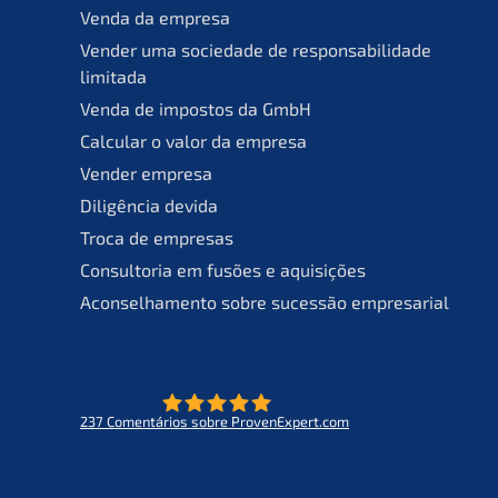
Venda da empresa
Vender uma socie­da­de de responsa­bil­ida­de
limitada
Venda de impos­tos da GmbH
Calcu­lar o valor da empresa
Vender empre­sa
Diligên­cia devida
Troca de empresas
Consult­oria em fusões e aquisições
Aconsel­ha­men­to sobre suces­são empresarial
237
Comen­tá­ri­os sobre ProvenExpert.com
- O futuro do lifeworks
KERN