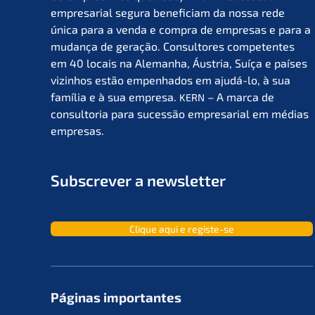
empre­sa­ri­al segura benefi­ci­am da nossa rede
única para a venda e compra de empre­sas e para a
mudan­ça de geração. Consul­to­res compe­ten­tes
em 40 locais na Aleman­ha, Áustria, Suíça e países
vizin­hos estão empen­ha­dos em ajudá-lo, à sua
família e à sua empre­sa.
– A marca de
KERN
consult­oria para suces­são empre­sa­ri­al em médias
empresas.
Subscrever a newsletter
Clique aqui e registe-se
Páginas importan­tes