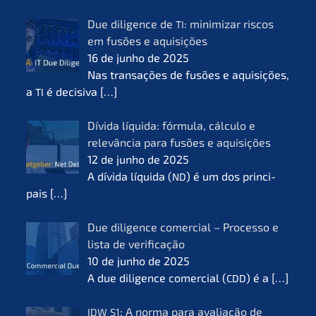
Due diligence de
: minimi­zar riscos
TI
em fusões e aquisi­ções
16 de junho de 2025
Nas transa­ções de fusões e aquisi­ções,
a
é decisi­va
[…]
TI
Dívida líqui­da: fórmu­la, cálcu­lo e
relevân­cia para fusões e aquisi­ções
12 de junho de 2025
A dívida líqui­da (
) é um dos princi­
ND
pais
[…]
Due diligence comer­cial – Proces­so e
lista de verifi­ca­ção
10 de junho de 2025
A due diligence comer­cial (
) é a
[…]
CDD
: A norma para avalia­ção de
IDW
S1