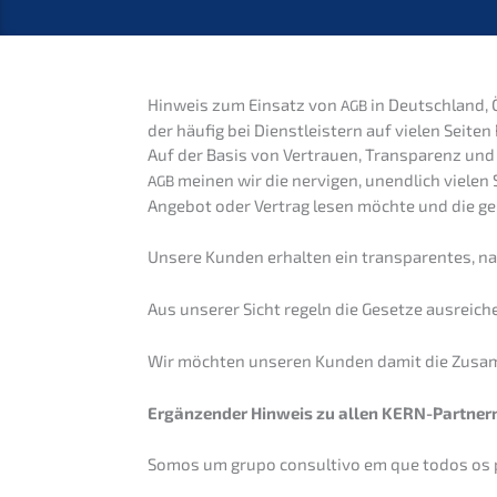
Hinweis zum Einsatz von
in Deutsch­land, 
AGB
der häufig bei Dienst­leis­tern auf vielen Se
Auf der Basis von Vertrau­en, Trans­pa­renz und
meinen wir die nervi­gen, unend­lich vielen 
AGB
Angebot oder Vertrag lesen möchte und die gern
Unsere Kunden erhal­ten ein trans­pa­ren­tes, n
Aus unserer Sicht regeln die Geset­ze ausrei­c
Wir möchten unseren Kunden damit die Zusam­me
Ergän­zen­der Hinweis zu allen KERN-Partne
Somos um grupo consul­tivo em que todos os pa