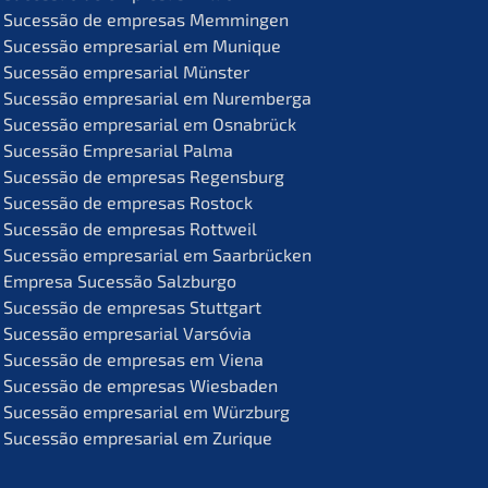
Suces­são de empre­sas Memmingen
Suces­são empre­sa­ri­al em Munique
Suces­são empre­sa­ri­al Münster
Suces­são empre­sa­ri­al em Nuremberga
Suces­são empre­sa­ri­al em Osnabrück
Suces­são Empre­sa­ri­al Palma
Suces­são de empre­sas Regensburg
Suces­são de empre­sas Rostock
Suces­são de empre­sas Rottweil
Suces­são empre­sa­ri­al em Saarbrücken
Empre­sa Suces­são Salzburgo
Suces­são de empre­sas Stuttgart
Suces­são empre­sa­ri­al Varsóvia
Suces­são de empre­sas em Viena
Suces­são de empre­sas Wiesbaden
Suces­são empre­sa­ri­al em Würzburg
Suces­são empre­sa­ri­al em Zurique