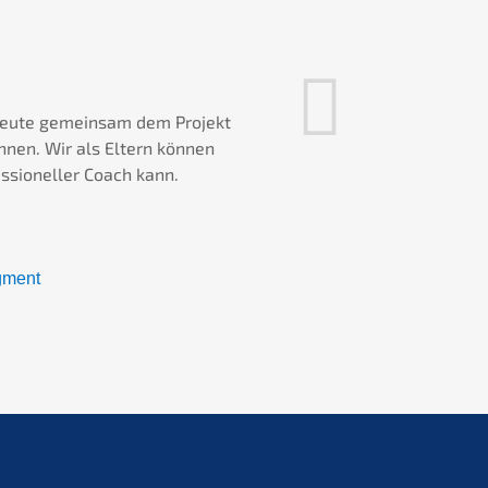
De forma sempr
zeladoria em 
vender a minha 
heute gemeinsam dem Projekt
nen. Wir als Eltern können
ssioneller Coach kann.
egment