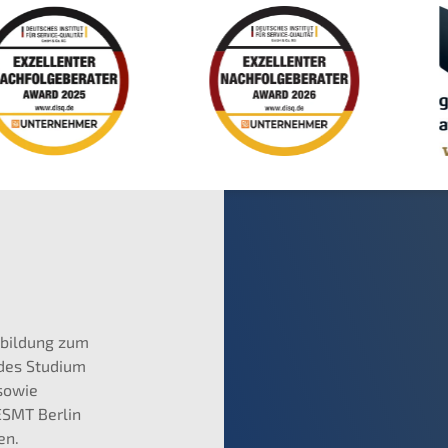
sbildung zum
des Studium
sowie
ESMT Berlin
en.