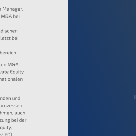
m Manager,
d M&A bei
ndischen
etzt bei
bereich.
nalen M&A-
vate Equity
rnationalen
enden und
eprozessen
ehmen, auch
zung bei der
quity,
/IPO).