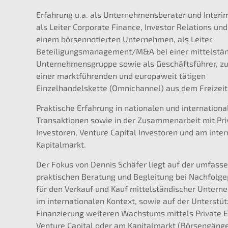
Erfahrung u.a. als Unternehmensberater und Interi
als Leiter Corporate Finance, Investor Relations un
einem börsennotierten Unternehmen, als Leiter
Beteiligungsmanagement/M&A bei einer mittelstä
Unternehmensgruppe sowie als Geschäftsführer, zul
einer marktführenden und europaweit tätigen
Einzelhandelskette (Omnichannel) aus dem Freizeit
Praktische Erfahrung in nationalen und internatio
Transaktionen sowie in der Zusammenarbeit mit Pri
Investoren, Venture Capital Investoren und am inte
Kapitalmarkt.
Der Fokus von Dennis Schäfer liegt auf der umfass
praktischen Beratung und Begleitung bei Nachfolg
für den Verkauf und Kauf mittelständischer Untern
im internationalen Kontext, sowie auf der Unterstüt
Finanzierung weiteren Wachstums mittels Private E
Venture Capital oder am Kapitalmarkt (Börsengänge