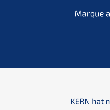
Marque a
hor foi
KERN hat m