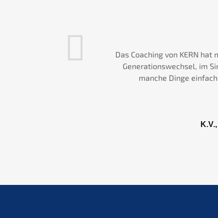
Das Coaching von KERN hat 
Generationswechsel, im Si
ntes confirmou-
manche Dinge einfach 
K.V.