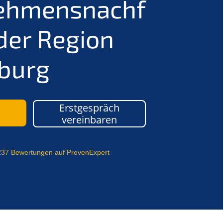
ehmensnachf
 der Region
burg
Erstgespräch
o
vereinbaren
237 Bewertungen auf ProvenExpert