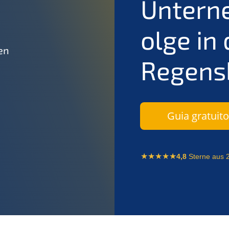
Untern
olge in
en
Regens
Guia gratuit
4,8
Sterne aus 