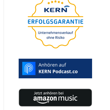
uniwer­sal­ny
na
sukces­ję Państ­
wa firmy
25 eksper­tów publi­ku­je na 200
stronach skonden­so­waną wiedzę na
temat sukces­ji w Twojej firmie.