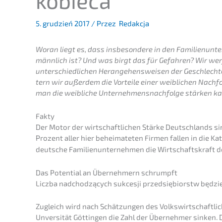
kobieca
5. grudzień 2017
/ Przez
Redakcja
Woran liegt es, dass insbe­son­de­re in den Famili­en­u
männlich ist? Und was birgt das für Gefah­ren? Wir wer
unter­schied­li­chen Heran­ge­hens­wei­sen der Geschlech­te
tern wir außer­dem die Vortei­le einer weibli­chen Nachf
man die weibli­che Unternehmens­nachfolge stärken k
Fakty
Der Motor der wirtschaft­li­chen Stärke Deutsch­lands si
Prozent aller hier behei­ma­te­ten Firmen fallen in die Ka
deutsche Famili­en­un­ter­neh­men die Wirtschafts­kraft d
Das Poten­ti­al an Überneh­mern schrumpft
Liczba nadchod­zą­cych sukces­ji przedsię­bi­orstw będzi
Zugleich wird nach Schät­zun­gen des Volks­wirt­schaft­li
Unver­si­tät Göttin­gen die Zahl der Überneh­mer sinken.