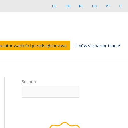
DE
EN
PL
HU
PT
IT
kulator wartości przedsiębiorstwa
Umów się na spotkanie
Suchen
Strona
przewod­nik