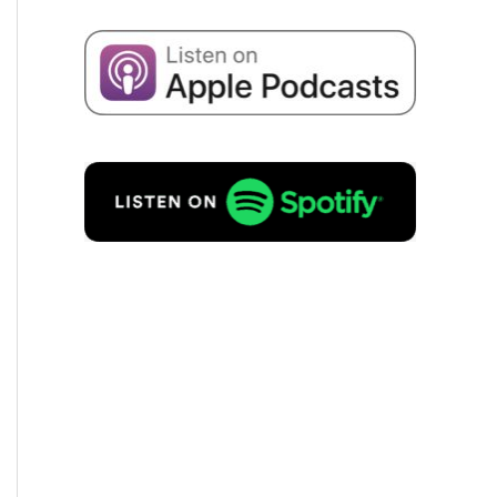
Wyrażam zgodę na przecho­wy­
wa­nie moich danych w celu
otrzy­my­wa­nia infor­mac­ji o
następst­wie firmy zgodnie z
Polity­ką prywat­ności
.
ZAMÓW BEZPŁATNIE!