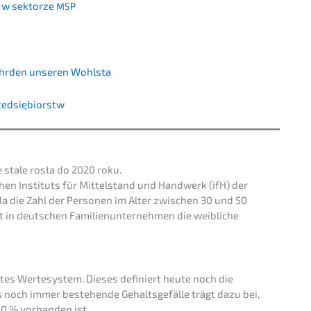
i w sektor­ze
MSP
ähr­den unseren Wohlsta
rzedsiębiorstw
e stale rosła do 2020 roku.
­chen Insti­tuts für Mittel­stand und Handwerk (ifH) der
 da die Zahl der Perso­nen im Alter zwischen 30 und 50
in deutschen Famili­en­un­ter­neh­men die weibli­che
f­tes Werte­sys­tem. Dieses definiert heute noch die
das noch immer bestehen­de Gehalts­ge­fäl­le trägt dazu bei,
30 % vorhan­den ist.