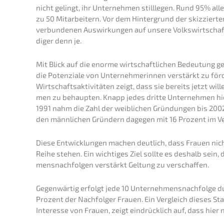
nicht gelingt, ihr Unter­neh­men still­le­gen. Rund 95% all
zu 50 Mitar­bei­tern. Vor dem Hinter­grund der skizzier­t
verbun­de­nen Auswir­kun­gen auf unsere Volks­wirt­scha
di­ger denn je.
Mit Blick auf die enorme wirtschaft­li­chen Bedeu­tung gel
die Poten­zia­le von Unter­neh­me­rin­nen verstärkt zu f
Wirtschafts­ak­ti­vi­tä­ten zeigt, dass sie bereits jetzt w
men zu behaup­ten. Knapp jedes dritte Unter­neh­men hie
1991 nahm die Zahl der weibli­chen Gründun­gen bis 200
den männli­chen Gründern dagegen mit 16 Prozent im Ver
Diese Entwick­lun­gen machen deutlich, dass Frauen nich
Reihe stehen. Ein wichti­ges Ziel sollte es deshalb sein
mens­nach­fol­gen verstärkt Geltung zu verschaffen.
Gegen­wär­tig erfolgt jede 10 Unternehmens­nachfolge du
Prozent der Nachfol­ger Frauen. Ein Vergleich dieses St
Inter­es­se von Frauen, zeigt eindrück­lich auf, dass hier