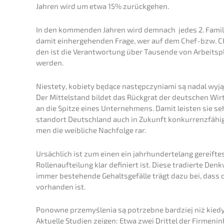
Jahren wird um etwa 15% zurückgehen.
In den kommen­den Jahren wird demnach jedes 2. Famili
damit einher­ge­hen­den Frage, wer auf dem Chef-bzw. C
den ist die Verant­wor­tung über Tausen­de von Arbeits­
werden.
Nieste­ty, kobie­ty będące następ­c­zy­nia­mi są nadal wy
Der Mittel­stand bildet das Rückgrat der deutschen Wi
an die Spitze eines Unter­neh­mens. Damit leisten sie se
stand­ort Deutsch­land auch in Zukunft konkur­renz­fä­hig
men die weibli­che Nachfol­ge rar.
Ursäch­lich ist zum einen ein jahrhun­der­te­lang gereif­te
Rollen­auf­tei­lung klar definiert ist. Diese tradier­te D
immer bestehen­de Gehalts­ge­fäl­le trägt dazu bei, dass 
vorhan­den ist.
Ponow­ne przemyś­le­nia są potrzeb­ne bardziej niż kie
Aktuel­le Studi­en zeigen: Etwa zwei Drittel der Firmen