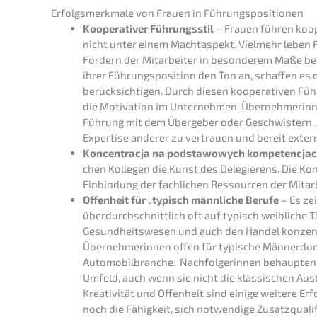
Erfolgs­merk­ma­le von Frauen in Führungspositionen
Koope­ra­ti­ver Führungs­stil
– Frauen führen koope­
nicht unter einem Macht­aspekt. Vielmehr leben 
Fördern der Mitar­bei­ter in beson­de­rem Maße be
ihrer Führungs­po­si­ti­on den Ton an, schaf­fen e
berück­sich­ti­gen. Durch diesen koope­ra­ti­ven Fü
die Motiva­ti­on im Unter­neh­men. Überneh­me­rin
Führung mit dem Überge­ber oder Geschwis­tern. Au
Exper­ti­se anderer zu vertrau­en und bereit exte
Koncen­trac­ja na podsta­wo­wych kompe­ten­c­ja
chen Kolle­gen die Kunst des Delegie­rens. Die Konz
Einbin­dung der fachli­chen Ressour­cen der Mitar­b
Offen­heit für „typisch männli­che Berufe
– Es zei
überdurch­schnitt­lich oft auf typisch weibli­che Tät
Gesund­heits­we­sen und auch den Handel konzen­t
Überneh­me­rin­nen offen für typische Männer­do­
Automo­bil­bran­che. Nachfol­ge­rin­nen behaup­ten
Umfeld, auch wenn sie nicht die klassi­schen Ausbil
Kreati­vi­tät und Offen­heit sind einige weite­re E
noch die Fähig­keit, sich notwen­di­ge Zusatz­qua­li­