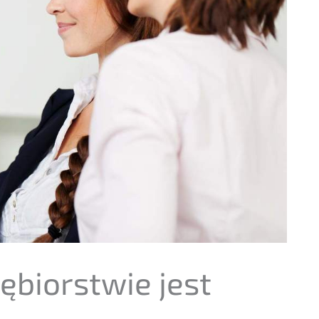
­bi­orst­wie jest