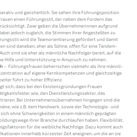
ra­tiv und ganzheit­lich. Sie sehen ihre Führungs­po­si­ti­on
Frauen einen Führungs­stil, der neben dem Fordern das
rück­sich­tigt. Zwar geben die Überneh­me­rin­nen aufgrund
s dabei jedoch zugleich, die Stimmen ihrer Angestell­ten zu
hrungs­stil wird die Teamori­en­tie­rung geför­dert und damit
­nen sind daneben, eher als Söhne, offen für eine Tandem-
ch sind sie eher als männli­che Nachfol­ger bereit, auf die
r­ne Hilfe und Unter­stüt­zung in Anspruch zu nehmen.
ch
– Führungs­frau­en beherr­schen vielmehr als ihre männli­
en­tra­ti­on auf eigene Kernkom­pe­ten­zen und gleich­zei­ti­ge
ei­ter führt zu hoher Effizienz.
gt sich, dass bei den Existenz­grün­dun­gen Frauen
ig­keits­fel­der wie, den Dienst­leis­tungs­sek­tor, das
rie­ren. Bei Unter­neh­mens­über­nah­men hinge­gen sind die
mä­ne, wie z.B. dem Handwerk, sowie der Techno­lo­gie- und
 sich ohne Schwie­rig­kei­ten in einem männlich gepräg­ten
­dungs­we­ge ihrer Branche durch­lau­fen haben. Flexi­bi­li­tät,
rfolgs­fak­to­ren für die weibli­che Nachfol­ge. Dazu kommt auch
fi­ka­tio­nen inner­halb kürzes­ter Zeit aneig­nen, um die an sie