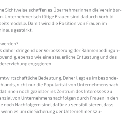
he Sicht­wei­se schaf­fen es Überneh­me­rin­nen die Verein­bar­
hen. Unter­neh­me­risch tätige Frauen sind dadurch Vorbild
its­mo­del­le. Damit wird die Positi­on von Frauen im
 hinaus gestärkt.
t werden?
es daher dringend der Verbes­se­rung der Rahmen­be­din­gun­
twen­dig, ebenso wie eine steuer­li­che Entlas­tung und das
er­er­zie­hung engagieren.
mt­wirt­schaft­li­che Bedeu­tung. Daher liegt es im beson­de­
sch­lands, nicht nur die Popula­ri­tät von Unter­neh­mens­nach­
da­tin­nen noch geziel­ter ins Zentrum des Inter­es­ses zu
n­zi­al von Unter­neh­mens­nach­fol­gen durch Frauen in den
ach Nachfol­gern sind, dafür zu sensi­bi­li­sie­ren, dass
d, wenn es um die Siche­rung der Unter­neh­mens­zu­