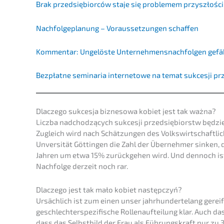
Brak przedsię­bi­or­ców staje się proble­mem przyszłośc
Nachfol­ge­pla­nung – Voraus­set­zun­gen schaffen
Kommen­tar: Ungelös­te Unter­neh­mens­nach­fol­gen gef
Bezpłat­ne semina­ria inter­neto­we na temat sukces­ji p
Dlacze­go sukces­ja bizne­so­wa kobiet jest tak ważna?
Liczba nadchod­zą­cych sukces­ji przedsię­bi­orstw będzi
Zugleich wird nach Schät­zun­gen des Volks­wirt­schaft­li
Unver­si­tät Göttin­gen die Zahl der Überneh­mer sinken,
Jahren um etwa 15% zurück­ge­hen wird. Und dennoch ist 
Nachfol­ge derzeit noch rar.
Dlacze­go jest tak mało kobiet następczyń?
Ursäch­lich ist zum einen unser jahrhun­der­te­lang gerei
geschlech­ter­spe­zi­fi­sche Rollen­auf­tei­lung klar. Auch 
dass das Selbst­bild der Frau als Führungs­kraft nur zu 