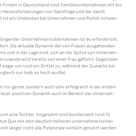
er Firmen in Deutsch­land sind Famili­en­un­ter­neh­men mit bis
en Heraus­for­de­run­gen von Nachfol­ge und der damit
ft ist ein Umden­ken bei Unter­neh­men und Politik notwen­
in­gen­der Unter­neh­mens­über­nah­men ist es erfor­der­lich,
ördern. Die aktuel­le Dynamik der von Frauen ausge­hen­den
illens und in der Lage sind, sich an der Spitze von Unter­neh­
rzu­lan­de wird bereits von einer Frau geführt. Gegen­über
2 sogar um rund ein Drittel zu, während der Zuwachs bei
gleich nur halb so hoch ausfiel.
t nur gerne, sondern auch sehr erfolg­reich in der ersten
, dieser positi­ven Dynamik auch im Bereich der Unter­neh­
rch eine Tochter. Insge­samt sind bundes­weit rund 15
atus Quo mit dem deutlich höheren unter­neh­me­ri­schen
 noch längst nicht alle Poten­zia­le wirklich genutzt werden.