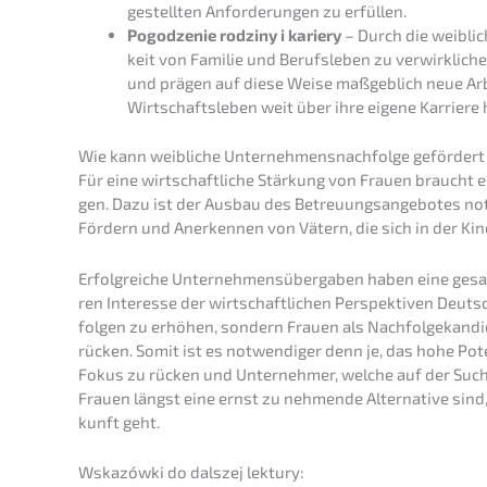
gestell­ten Anfor­de­run­gen zu erfüllen.
Pogod­ze­nie rodzi­ny i kariery
– Durch die weibli­c
keit von Familie und Berufs­le­ben zu verwirk­li­c
und prägen auf diese Weise maßgeb­lich neue Arbe
Wirtschafts­le­ben weit über ihre eigene Karrie­re
Wie kann weibli­che Unternehmens­nachfolge geför­der
Für eine wirtschaft­li­che Stärkung von Frauen braucht 
gen. Dazu ist der Ausbau des Betreu­ungs­an­ge­bo­tes no
Fördern und Anerken­nen von Vätern, die sich in der Kind
Erfolg­rei­che Unter­neh­mens­über­ga­ben haben eine gesa
ren Inter­es­se der wirtschaft­li­chen Perspek­ti­ven Deut
fol­gen zu erhöhen, sondern Frauen als Nachfol­ge­kan­di­
rücken. Somit ist es notwen­di­ger denn je, das hohe Pote
Fokus zu rücken und Unter­neh­mer, welche auf der Suche n
Frauen längst eine ernst zu nehmen­de Alter­na­ti­ve sin
kunft geht.
Wskazów­ki do dalszej lektury: