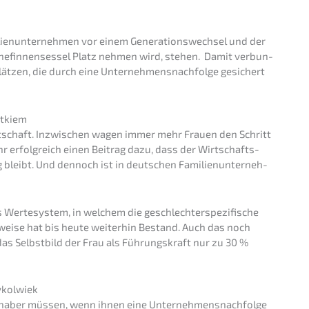
­en­un­ter­neh­men vor einem Generations­wechsel und der
hefin­nen­ses­sel Platz nehmen wird, stehen. Damit verbun­
plät­zen, die durch eine Unternehmens­nachfolge gesichert
jątkiem
rtschaft. Inzwi­schen wagen immer mehr Frauen den Schritt
hr erfolg­reich einen Beitrag dazu, dass der Wirtschafts­
 bleibt. Und dennoch ist in deutschen Famili­en­un­ter­neh­
s Werte­sys­tem, in welchem die geschlech­ter­spe­zi­fi­sche
enkwei­se hat bis heute weiter­hin Bestand. Auch das noch
das Selbst­bild der Frau als Führungs­kraft nur zu 30 %
dykolwiek
­in­ha­ber müssen, wenn ihnen eine Unternehmens­nachfolge