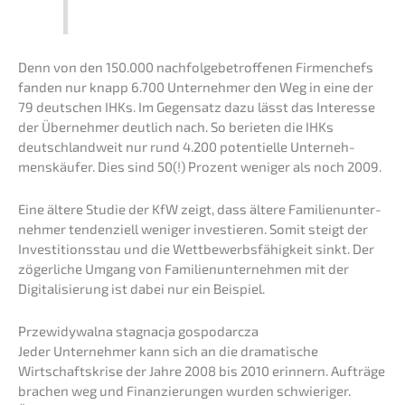
Denn von den 150.000 nachfol­ge­be­trof­fe­nen Firmen­chefs
fanden nur knapp 6.700 Unter­neh­mer den Weg in eine der
79 deutschen IHKs. Im Gegen­satz dazu lässt das Inter­es­se
der Überneh­mer deutlich nach. So berie­ten die IHKs
deutsch­land­weit nur rund 4.200 poten­ti­el­le Unter­neh­
mens­käu­fer. Dies sind 50(!) Prozent weniger als noch 2009.
Eine ältere Studie der KfW zeigt, dass ältere Famili­en­un­ter­
neh­mer tenden­zi­ell weniger inves­tie­ren. Somit steigt der
Inves­ti­ti­ons­stau und die Wettbe­werbs­fä­hig­keit sinkt. Der
zöger­li­che Umgang von Famili­en­un­ter­neh­men mit der
Digita­li­sie­rung ist dabei nur ein Beispiel.
Przew­i­dy­wal­na stagnac­ja gospodarcza
Jeder Unter­neh­mer kann sich an die drama­ti­sche
Wirtschafts­kri­se der Jahre 2008 bis 2010 erinnern. Aufträ­ge
brachen weg und Finan­zie­run­gen wurden schwie­ri­ger.