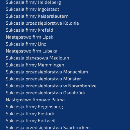
Sukces­ja firmy Heidelberg
Sukces­ja firmy Ingolstadt
Sukces­ja firmy Kaiserslautern
Sukces­ja przedsię­bi­orst­wa Kolonia
Sukces­ja firmy Krefeld
Następst­wo firm Lipsk
Sukces­ja firmy Linz
Następst­wo firm Lubeka
Sukces­ja bizne­so­wa Mediolan
Sukces­ja firmy Memmingen
Sukces­ja przedsię­bi­orst­wa Monachium
Sukces­ja przedsię­bi­orst­wa Münster
Sukces­ja przedsię­bi­orst­wa w Norymberdze
Sukces­ja przedsię­bi­orst­wa Osnabrück
Następst­wo firmo­we Palma
Sukces­ja firmy Regensburg
Sukces­ja firmy Rostock
Sukces­ja firmy Rottweil
Sukces­ja przedsię­bi­orst­wa Saarbrücken