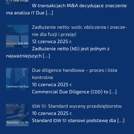
W transak­c­jach M
&
A decydu­jące znacze­nie
ma anali­za
Due
[…]
IT
Zadłuże­nie netto: wzór, oblic­ze­nia i znacze­
nie dla fuzji i przejęć
12 czerw­ca 2025 r.
Zadłuże­nie netto (
) jest jednym z
ND
najważ­nie­js­zych
[…]
Due diligence handlo­wa – proces i lista
kontrol­na
10 czerw­ca 2025 r.
Commer­cial Due Diligence (
) to
[…]
CDD
: Standard wyceny przedsię­bi­orstw
IDW
S1
10 czerw­ca 2025 r.
Standard
stanowi podsta­wę dla
[…]
IDW
S1