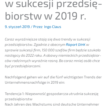
w sukces­ji przedsię­
bi­orstw w 2019 r.
9. styczeń 2019
/ Przez
Ingo Claus
Coraz wyraź­nie­js­ze stają się dwa trendy w sukces­ji
przedsię­bi­orstw. Zgodnie z obecnym
Raport
w
DIHK
sprawie sukces­ji firm, 150 000 szefów firm będzie szukało
następ­cy do 2022 roku. A obawy niemieckich przedsię­bi­or­
ców rodzin­nych wyraź­nie rosną. Bo coraz mniej osób chce
być przedsiębiorcami.
Nachfol­gend gehen wir auf die fünf wichtigs­ten Trends der
Unternehmens­nachfolge in 2019 ein:
Tenden­c­ja 1: Niepew­ność gospodar­c­za utrud­nia sukces­ję
przedsiębiorstw
Nach Jahren des Wachs­tums sind deutsche Unter­neh­mer