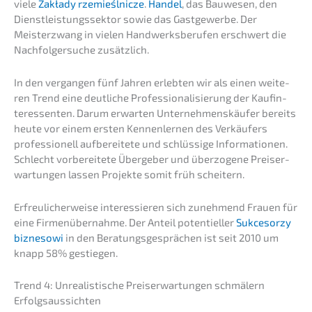
viele
Zakła­dy rzemieśl­nic­ze
.
Handel
, das Bauwe­sen, den
Dienst­leis­tungs­sek­tor sowie das Gastge­wer­be. Der
Meister­zwang in vielen Handwerks­be­ru­fen erschwert die
Nachfol­ger­su­che zusätzlich.
In den vergan­gen fünf Jahren erleb­ten wir als einen weite­
ren Trend eine deutli­che Profes­sio­na­li­sie­rung der Kaufin­
ter­es­sen­ten. Darum erwar­ten Unter­neh­mens­käu­fer bereits
heute vor einem ersten Kennen­ler­nen des Verkäu­fers
profes­sio­nell aufbe­rei­te­te und schlüs­si­ge Infor­ma­tio­nen.
Schlecht vorbe­rei­te­te Überge­ber und überzo­ge­ne Preis­er­
war­tun­gen lassen Projek­te somit früh scheitern.
Erfreu­li­cher­wei­se inter­es­sie­ren sich zuneh­mend Frauen für
eine Firmen­über­nah­me. Der Anteil poten­ti­el­ler
Sukce­sor­zy
bizne­so­wi
in den Beratungs­ge­sprä­chen ist seit 2010 um
knapp 58% gestiegen.
Trend 4: Unrea­lis­ti­sche Preis­er­war­tun­gen schmä­lern
Erfolgsaussichten