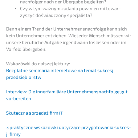
nach­fol­ger nach der Überga­be begleiten?
Czy w tym ważnym zadaniu powini­en mi towar­
zyszyć doświad­c­z­o­ny specjalista?
Denn einem Trend der Unternehmens­nachfolge kann sich
kein Unter­neh­mer entzie­hen. Wie jeder Mensch müssen wir
unsere beruf­li­che Aufga­be irgend­wann loslas­sen oder im
Vorfeld übergeben.
Wskazów­ki do dalszej lektury:
Bezpłat­ne semina­ria inter­neto­we na temat sukces­ji
przedsiębiorstw
Inter­view: Die inner­fa­mi­liä­re Unternehmens­nachfolge gut
vorbereiten
Skutecz­na sprze­daż firm
IT
3 prakty­cz­ne wskazów­ki dotyc­zące przygo­to­wa­nia sukces­
ji firmy