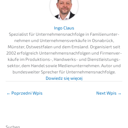
Ingo Claus
Spezia­list für Unternehmens­nachfolge in Famili­en­un­ter­
neh­men und Unter­neh­mens­ver­käu­fe in Osnabrück,
Münster, Ostwest­fa­len und dem Emsland. Organi­siert seit
2002 erfolg­reich Unter­neh­mens­nach­fol­gen und Firmen­ver­
käu­fe im Produk­ti­ons-, Handwerks- und Dienst­leis­tungs­
sek­tor, dem Handel sowie Medien­un­ter­neh­men. Autor und
bundes­wei­ter Sprecher für Unternehmens­nachfolge.
Dowiedz się więcej
←
Poprzedni Wpis
Next Wpis
→
Suchen