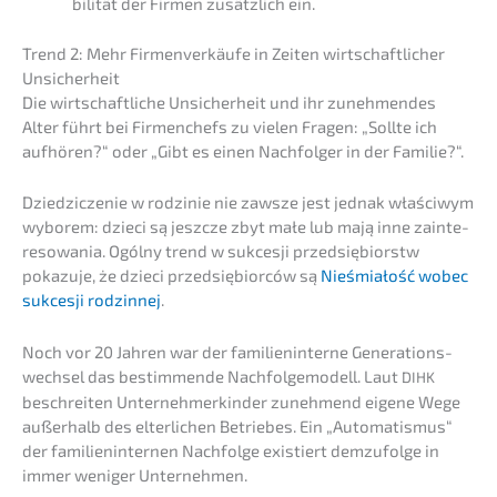
bi­li­tät der Firmen zusätz­lich ein.
Trend 2: Mehr Firmen­ver­käu­fe in Zeiten wirtschaft­li­cher
Unsicherheit
Die wirtschaft­li­che Unsicher­heit und ihr zuneh­men­des
Alter führt bei Firmen­chefs zu vielen Fragen: „Sollte ich
aufhö­ren?“ oder „Gibt es einen Nachfol­ger in der Familie?“.
Dzied­zic­ze­nie w rodzi­nie nie zawsze jest jednak właści­wym
wyborem: dzieci są jeszc­ze zbyt małe lub mają inne zainte­
re­so­wa­nia. Ogólny trend w sukces­ji przedsię­bi­orstw
pokazu­je, że dzieci przedsię­bi­or­ców są
Nieśmi­ałość wobec
sukces­ji rodzin­nej
.
Noch vor 20 Jahren war der famili­en­in­ter­ne Generations­
wechsel das bestim­men­de Nachfol­ge­mo­dell. Laut
DIHK
beschrei­ten Unter­neh­mer­kin­der zuneh­mend eigene Wege
außer­halb des elter­li­chen Betrie­bes. Ein „Automa­tis­mus“
der famili­en­in­ter­nen Nachfol­ge existiert demzu­fol­ge in
immer weniger Unternehmen.