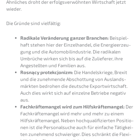
Ähnli­ches droht der erfolgs­ver­wöhn­ten Wirtschaft jetzt
wieder.
Die Gründe sind vielfältig:
Radika­le Verän­de­rung ganzer Branchen:
Beispiel­
haft stehen hier der Einzel­han­del, die Energie­er­zeu­
gung und die Automo­bil­in­dus­trie. Die radika­len
Umbrü­che wirken sich bis auf die Zulie­fe­rer, ihre
Angestell­ten und Famili­en aus.
Rosną­cy protek­c­jo­nizm:
Die Handels­krie­ge, Brexit
und die zuneh­men­de Abschot­tung von Auslands­
märk­ten bedro­hen die deutsche Export­wirt­schaft.
Auch dies wirkt sich auf einzel­ne Betrie­be negativ
aus.
Fachkräf­te­man­gel wird zum Hilfs­kräf­te­man­gel:
Der
Fachkräf­te­man­gel wird mehr und mehr zu einem
Hilfs­kräf­te­man­gel. Neben hochqua­li­fi­zier­ten Positio­
nen ist die Perso­nal­su­che auch für einfa­che Tätig­kei­
ten zuneh­mend schwie­ri­ger. Dies schränkt die Flexi­