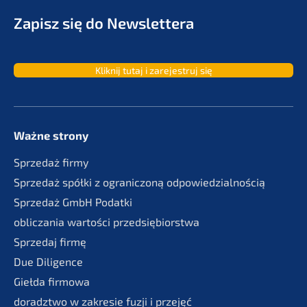
Zapisz się do Newslettera
Kliknij tutaj i zarejes­truj się
Ważne strony
Sprze­daż firmy
Sprze­daż spółki z ogranic­zoną odpowiedzialnością
Sprze­daż GmbH Podatki
oblic­za­nia wartości przedsiębiorstwa
Sprze­daj firmę
Due Diligence
Giełda firmo­wa
doradzt­wo w zakre­sie fuzji i przejęć