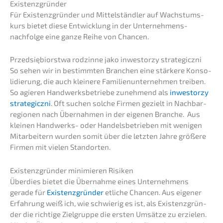
Existenzgründer
Für Existenz­grün­der und Mittel­ständ­ler auf Wachs­tums­
kurs bietet diese Entwick­lung in der Unternehmens­
nachfolge eine ganze Reihe von Chancen.
Przedsię­bi­orst­wa rodzin­ne jako inwest­or­zy strategiczni
So sehen wir in bestimm­ten Branchen eine stärke­re Konso­
li­die­rung, die auch kleine­re Famili­en­un­ter­neh­men treiben.
So agieren Handwerks­be­trie­be zuneh­mend als
inwest­or­zy
strate­gicz­ni
. Oft suchen solche Firmen gezielt in Nachbar­
re­gio­nen nach Übernah­men in der eigenen Branche. Aus
kleinen Handwerks- oder Handels­be­trie­ben mit wenigen
Mitar­bei­tern wurden somit über die letzten Jahre größe­re
Firmen mit vielen Standorten.
Existenz­grün­der minimie­ren Risiken
Überdies bietet die Übernah­me eines Unter­neh­mens
gerade für
Existenz­grün­der
etliche Chancen. Aus eigener
Erfah­rung weiß ich, wie schwie­rig es ist, als Existenz­grün­
der die richti­ge Zielgrup­pe die ersten Umsät­ze zu erzie­len.