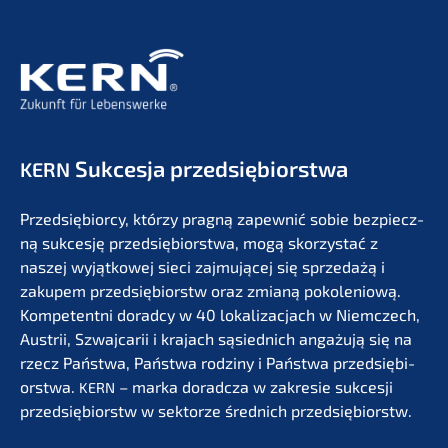
Sukces­ja przedsiębiorstwa
KERN
Przedsię­bi­or­cy, którzy pragną zapew­nić sobie bezpiecz­
ną sukces­ję przedsię­bi­orst­wa, mogą skorzystać z
naszej wyjąt­ko­wej sieci zajmu­jącej się sprze­dażą i
zakupem przedsię­bi­orstw oraz zmianą pokolenio­wą.
Kompe­tent­ni dorad­cy w 40 lokali­zac­jach w Niemc­zech,
Austrii, Szwaj­ca­rii i krajach sąsied­nich angażu­ją się na
rzecz Państ­wa, Państ­wa rodzi­ny i Państ­wa przedsię­bi­
orst­wa.
– marka dorad­c­za w zakre­sie sukces­ji
KERN
przedsię­bi­orstw w sektor­ze średnich przedsiębiorstw.