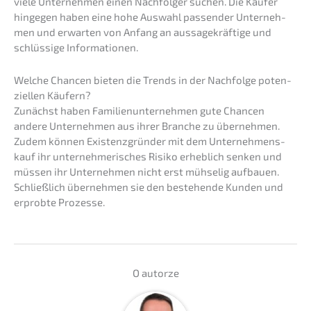
viele Unter­neh­men einen Nachfol­ger suchen. Die Käufer
hinge­gen haben eine hohe Auswahl passen­der Unter­neh­
men und erwar­ten von Anfang an aussa­ge­kräf­ti­ge und
schlüs­si­ge Informationen.
Welche Chancen bieten die Trends in der Nachfol­ge poten­
zi­el­len Käufern?
Zunächst haben Famili­en­un­ter­neh­men gute Chancen
andere Unter­neh­men aus ihrer Branche zu überneh­men.
Zudem können Existenz­grün­der mit dem Unter­nehmens­
kauf ihr unter­neh­me­ri­sches Risiko erheb­lich senken und
müssen ihr Unter­neh­men nicht erst mühse­lig aufbau­en.
Schließ­lich überneh­men sie den bestehen­de Kunden und
erprob­te Prozesse.
O autor­ze