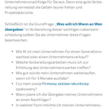
Unternehmens­nachfolge für Sie aus. Denn eine gute Vorbe­
rei­tung vermei­det die Gefahr teurer Fehler und
Projektabbrüche.
Schließ­lich ist die Grund­fra­ge: „
Was will ich Wann an Wen
überge­ben
.“ In Vorbe­rei­tung dieser wichti­gen Lebens­ent­
schei­dung sollten Sie als Unter­neh­mer diese Fragen
beantworten:
Wie fit ist mein Unter­neh­men für einen Generations­
wechsel oder einen Unternehmensverkauf?
Welche Vorbe­rei­tungs­ar­bei­ten muss ich zur
Erhöhung des Unter­neh­mens­wer­tes treffen?
Wie gut würde mein Unter­neh­men weiter­lau­fen,
wenn ich für 3 Monate ausfalle?
Czy mam swoje
Firmo­wy zestaw ratun­kowy
opakowany?
Wann plane ich die Überga­be meines Unter­neh­mens
an einen Nachfolger?
In welcher Form möchte ich meinen Unter­neh­mens­