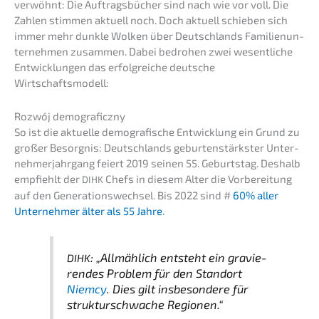
verwöhnt: Die Auftrags­bü­cher sind nach wie vor voll. Die
Zahlen stimmen aktuell noch. Doch aktuell schie­ben sich
immer mehr dunkle Wolken über Deutsch­lands Famili­en­un­
ter­neh­men zusam­men. Dabei bedro­hen zwei wesent­li­che
Entwick­lun­gen das erfolg­rei­che deutsche
Wirtschaftsmodell:
Rozwój demogra­ficz­ny
So ist die aktuel­le demogra­fi­sche Entwick­lung ein Grund zu
großer Besorg­nis: Deutsch­lands gebur­ten­stärks­ter Unter­
neh­mer­jahr­gang feiert 2019 seinen 55. Geburts­tag. Deshalb
empfiehlt der
Chefs in diesem Alter die Vorbe­rei­tung
DIHK
auf den Generations­wechsel. Bis 2022 sind #
60% aller
Unter­neh­mer älter als 55 Jahre
.
: „Allmäh­lich entsteht ein gravie­
DIHK
ren­des Problem für den Stand­ort
Niemcy
. Dies gilt insbe­son­de­re für
struk­tur­schwa­che Regionen.“