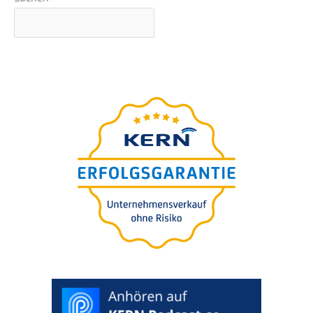
webinar
–präsen­tiert
BEZPŁATNY
von Ingo Claus
Die 7 teuers­ten Fehler bei
der Unter­neh­mens-bewer­
tung für Käufer oder
Verkäufer
>
WUNSCHTERMIN
AUSWÄHLEN