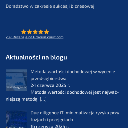
Doradzt­wo w zakre­sie sukces­ji biznesowej
237
Recenz­je na ProvenExpert.com
- Future for lifeworks
KERN
Aktual­ności na blogu
Metoda wartości docho­do­wej w wycenie
przedsię­bi­orst­wa
24 czerw­ca 2025 r.
Metoda wartości docho­do­wej jest najważ­
nie­js­zą metodą.
[…]
Due diligence
: minima­li­zac­ja ryzyka przy
IT
fuzjach i przejęciach
16 czerw­ca 2025 r.