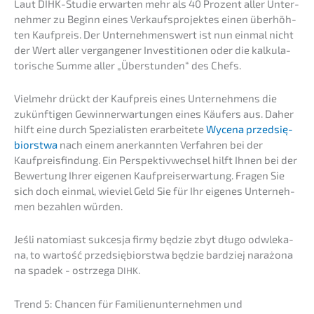
Laut DIHK-Studie erwar­ten mehr als 40 Prozent aller Unter­
neh­mer zu Beginn eines Verkaufs­pro­jek­tes einen überhöh­
ten Kaufpreis. Der Unter­neh­mens­wert ist nun einmal nicht
der Wert aller vergan­ge­ner Inves­ti­tio­nen oder die kalku­la­
to­ri­sche Summe aller „Überstun­den“ des Chefs.
Vielmehr drückt der Kaufpreis eines Unter­neh­mens die
zukünf­ti­gen Gewinn­erwar­tun­gen eines Käufers aus. Daher
hilft eine durch Spezia­lis­ten erarbei­te­te
Wycena przedsię­
bi­orst­wa
nach einem anerkann­ten Verfah­ren bei der
Kaufpreis­fin­dung. Ein Perspek­tiv­wech­sel hilft Ihnen bei der
Bewer­tung Ihrer eigenen Kaufpreis­er­war­tung. Fragen Sie
sich doch einmal, wieviel Geld Sie für Ihr eigenes Unter­neh­
men bezah­len würden.
Jeśli natomi­ast sukces­ja firmy będzie zbyt długo odwle­ka­
na, to wartość przedsię­bi­orst­wa będzie bardziej narażo­na
na spadek - ostrz­e­ga
.
DIHK
Trend 5: Chancen für Famili­en­un­ter­neh­men und