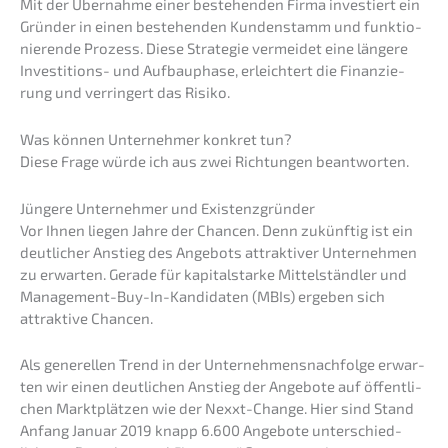
Mit der Übernah­me einer bestehen­den Firma inves­tiert ein
Gründer in einen bestehen­den Kunden­stamm und funktio­
nie­ren­de Prozess. Diese Strate­gie vermei­det eine länge­re
Inves­ti­ti­ons- und Aufbau­pha­se, erleich­tert die Finan­zie­
rung und verrin­gert das Risiko.
Was können Unter­neh­mer konkret tun?
Diese Frage würde ich aus zwei Richtun­gen beantworten.
Jünge­re Unter­neh­mer und Existenzgründer
Vor Ihnen liegen Jahre der Chancen. Denn zukünf­tig ist ein
deutli­cher Anstieg des Angebots attrak­ti­ver Unter­neh­men
zu erwar­ten. Gerade für kapital­star­ke Mittel­ständ­ler und
Manage­ment-Buy-In-Kandi­da­ten (MBIs) ergeben sich
attrak­ti­ve Chancen.
Als generel­len Trend in der Unternehmens­nachfolge erwar­
ten wir einen deutli­chen Anstieg der Angebo­te auf öffent­li­
chen Markt­plät­zen wie der Nexxt-Change. Hier sind Stand
Anfang Januar 2019 knapp 6.600 Angebo­te unter­schied­