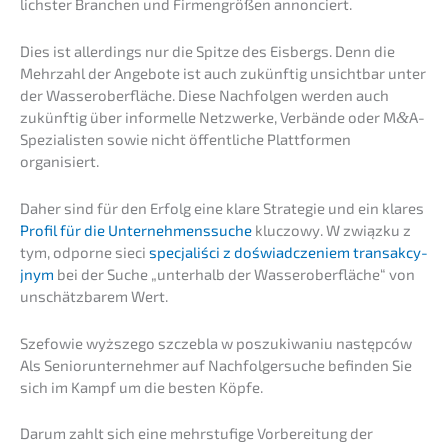
lichs­ter Branchen und Firmen­grö­ßen annonciert.
Dies ist aller­dings nur die Spitze des Eisbergs. Denn die
Mehrzahl der Angebo­te ist auch zukünf­tig unsicht­bar unter
der Wasser­ober­flä­che. Diese Nachfol­gen werden auch
zukünf­tig über infor­mel­le Netzwer­ke, Verbän­de oder M
&
A-
Spezialisten sowie nicht öffent­li­che Platt­for­men
organisiert.
Daher sind für den Erfolg eine klare Strate­gie und ein klares
Profil für die Unter­neh­mens­su­che
kluczowy. W związ­ku z
tym, odpor­ne sieci
specja­liści z doświad­c­ze­niem transak­cy­
jnym
bei der Suche „unter­halb der Wasser­ober­flä­che“ von
unschätz­ba­rem Wert.
Szefo­wie wyższe­go szcze­b­la w poszu­ki­wa­niu następców
Als Senior­un­ter­neh­mer auf Nachfol­ger­su­che befin­den Sie
sich im Kampf um die besten Köpfe.
Darum zahlt sich eine mehrstu­fi­ge Vorbe­rei­tung der