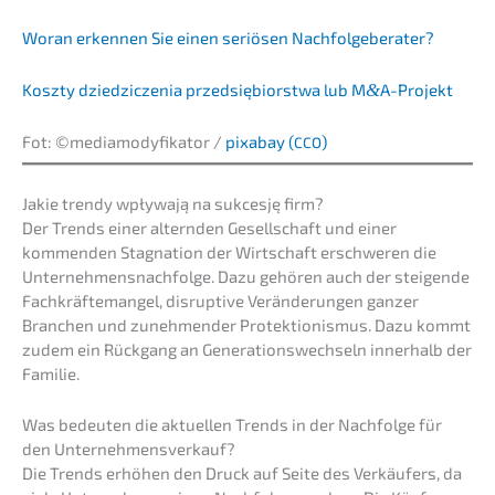
Woran erken­nen Sie einen seriö­sen Nachfolgeberater?
Koszty dzied­zic­ze­nia przedsię­bi­orst­wa lub M
&
A-Projekt
Fot:
©
media­mo­dy­fi­ka­tor /
pixabay (
)
CCO
Jakie trendy wpływa­ją na sukces­ję firm?
Der Trends einer altern­den Gesell­schaft und einer
kommen­den Stagna­ti­on der Wirtschaft erschwe­ren die
Unternehmens­nachfolge. Dazu gehören auch der steigen­de
Fachkräf­te­man­gel, disrup­ti­ve Verän­de­run­gen ganzer
Branchen und zuneh­men­der Protek­tio­nis­mus. Dazu kommt
zudem ein Rückgang an Genera­ti­ons­wech­seln inner­halb der
Familie.
Was bedeu­ten die aktuel­len Trends in der Nachfol­ge für
den Unternehmensverkauf?
Die Trends erhöhen den Druck auf Seite des Verkäu­fers, da