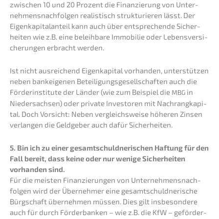
zwischen 10 und 20 Prozent die Finan­zie­rung von Unter­
neh­mens­nach­fol­gen realis­tisch struk­tu­rie­ren lässt. Der
Eigen­ka­pi­tal­an­teil kann auch über entspre­chen­de Sicher­
hei­ten wie z.B. eine beleih­ba­re Immobi­lie oder Lebens­ver­si­
che­run­gen erbracht werden.
Ist nicht ausrei­chend Eigen­ka­pi­tal vorhan­den, unter­stüt­zen
neben bankei­ge­nen Betei­li­gungs­ge­sell­schaf­ten auch die
Förder­insti­tu­te der Länder (wie zum Beispiel die
in
MBG
Nieder­sach­sen) oder priva­te Inves­to­ren mit Nachrang­ka­pi­
tal. Doch Vorsicht: Neben vergleichs­wei­se höheren Zinsen
verlan­gen die Geldge­ber auch dafür Sicherheiten.
5. Bin ich zu einer gesamt­schuld­ne­ri­schen Haftung für den
Fall bereit, dass keine oder nur wenige Sicher­hei­ten
vorhan­den sind.
Für die meisten Finan­zie­run­gen von Unter­neh­mens­nach­
fol­gen wird der Überneh­mer eine gesamt­schuld­ne­ri­sche
Bürgschaft überneh­men müssen. Dies gilt insbe­son­de­re
auch für durch Förder­ban­ken – wie z.B. die KfW – geför­der­