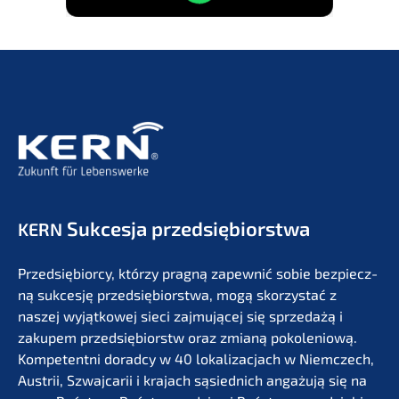
Sukces­ja przedsiębiorstwa
KERN
Przedsię­bi­or­cy, którzy pragną zapew­nić sobie bezpiecz­
ną sukces­ję przedsię­bi­orst­wa, mogą skorzystać z
naszej wyjąt­ko­wej sieci zajmu­jącej się sprze­dażą i
zakupem przedsię­bi­orstw oraz zmianą pokolenio­wą.
Kompe­tent­ni dorad­cy w 40 lokali­zac­jach w Niemc­zech,
Austrii, Szwaj­ca­rii i krajach sąsied­nich angażu­ją się na