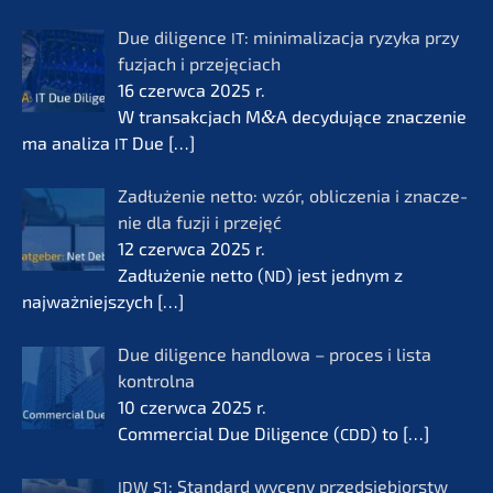
Due diligence
: minima­li­zac­ja ryzyka przy
IT
fuzjach i przejęciach
16 czerw­ca 2025 r.
W transak­c­jach M
&
A decydu­jące znacze­nie
ma anali­za
Due
[…]
IT
Zadłuże­nie netto: wzór, oblic­ze­nia i znacze­
nie dla fuzji i przejęć
12 czerw­ca 2025 r.
Zadłuże­nie netto (
) jest jednym z
ND
najważ­nie­js­zych
[…]
Due diligence handlo­wa – proces i lista
kontrol­na
10 czerw­ca 2025 r.
Commer­cial Due Diligence (
) to
[…]
CDD
: Standard wyceny przedsię­bi­orstw
IDW
S1