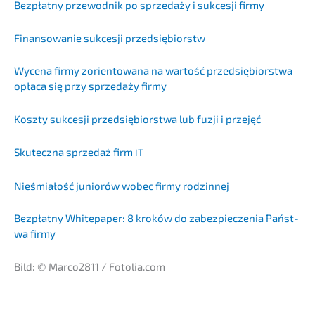
Bezpłat­ny przewod­nik po sprze­daży i sukces­ji firmy
Finan­so­wa­nie sukces­ji przedsiębiorstw
Wycena firmy zorien­to­wa­na na wartość przedsię­bi­orst­wa
opłaca się przy sprze­daży firmy
Koszty sukces­ji przedsię­bi­orst­wa lub fuzji i przejęć
Skutecz­na sprze­daż firm
IT
Nieśmi­ałość juniorów wobec firmy rodzinnej
Bezpłat­ny White­pa­per: 8 kroków do zabez­piec­ze­nia Państ­
wa firmy
Bild: © Marco2811 / Fotolia.com