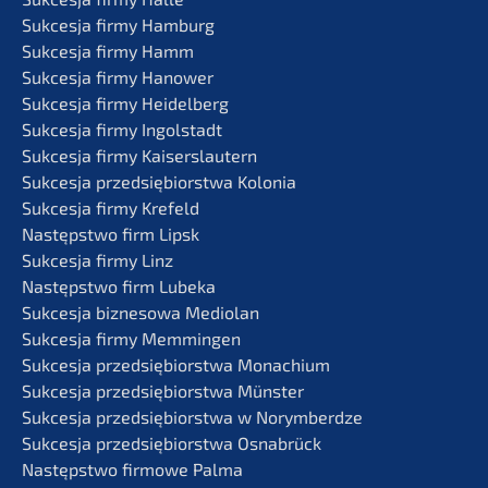
Sukces­ja firmy Hamburg
Sukces­ja firmy Hamm
Sukces­ja firmy Hanower
Sukces­ja firmy Heidelberg
Sukces­ja firmy Ingolstadt
Sukces­ja firmy Kaiserslautern
Sukces­ja przedsię­bi­orst­wa Kolonia
Sukces­ja firmy Krefeld
Następst­wo firm Lipsk
Sukces­ja firmy Linz
Następst­wo firm Lubeka
Sukces­ja bizne­so­wa Mediolan
Sukces­ja firmy Memmingen
Sukces­ja przedsię­bi­orst­wa Monachium
Sukces­ja przedsię­bi­orst­wa Münster
Sukces­ja przedsię­bi­orst­wa w Norymberdze
Sukces­ja przedsię­bi­orst­wa Osnabrück
Następst­wo firmo­we Palma