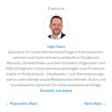
O autor­ze
Ingo Claus
Spezia­list für Unternehmens­nachfolge in Famili­en­un­ter­
neh­men und Unter­neh­mens­ver­käu­fe in Osnabrück,
Münster, Ostwest­fa­len und dem Emsland. Organi­siert seit
2002 erfolg­reich Unter­neh­mens­nach­fol­gen und Firmen­ver­
käu­fe im Produk­ti­ons-, Handwerks- und Dienst­leis­tungs­
sek­tor, dem Handel sowie Medien­un­ter­neh­men. Autor und
bundes­wei­ter Sprecher für Unternehmens­nachfolge.
Dowiedz się więcej
←
Poprzedni Wpis
Next Wpis
→