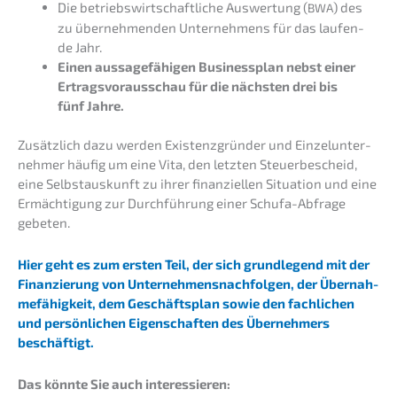
Die betriebs­wirt­schaft­li­che Auswer­tung (
) des
BWA
zu überneh­men­den Unter­neh­mens für das laufen­
de Jahr.
Einen aussa­ge­fä­hi­gen Business­plan nebst einer
Ertrags­vor­aus­schau für die nächs­ten drei bis
fünf Jahre.
Zusätz­lich dazu werden Existenz­grün­der und Einzel­un­ter­
neh­mer häufig um eine Vita, den letzten Steuer­be­scheid,
eine Selbst­aus­kunft zu ihrer finan­zi­el­len Situa­ti­on und eine
Ermäch­ti­gung zur Durch­füh­rung einer Schufa-Abfra­ge
gebeten.
Hier geht es zum ersten Teil, der sich grund­le­gend mit der
Finan­zie­rung von Unter­neh­mens­nach­fol­gen, der Übernah­
me­fä­hig­keit, dem Geschäfts­plan sowie den fachli­chen
und persön­li­chen Eigen­schaf­ten des Überneh­mers
beschäftigt.
Das könnte Sie auch interessieren: