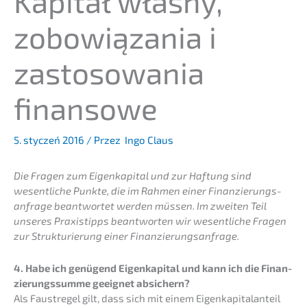
Kapitał własny,
zobowią­za­nia i
zasto­so­wa­nia
finansowe
5. styczeń 2016
/ Przez
Ingo Claus
Die Fragen zum Eigen­ka­pi­tal und zur Haftung sind
wesent­li­che Punkte, die im Rahmen einer Finan­zie­rungs­
an­fra­ge beant­wor­tet werden müssen. Im zweiten Teil
unseres Praxis­tipps beant­wor­ten wir wesent­li­che Fragen
zur Struk­tu­rie­rung einer Finanzierungsanfrage.
4. Habe ich genügend Eigen­ka­pi­tal und kann ich die Finan­
zie­rungs­sum­me geeig­net absichern?
Als Faust­re­gel gilt, dass sich mit einem Eigen­ka­pi­tal­an­teil