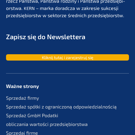
rzecz Państ­wa, Państ­wa rodzi­ny i Państ­wa przedsię­bi­
orst­wa.
– marka dorad­c­za w zakre­sie sukces­ji
KERN
przedsię­bi­orstw w sektor­ze średnich przedsiębiorstw.
Zapisz się do Newslettera
Kliknij tutaj i zarejes­truj się
Ważne strony
Sprze­daż firmy
Sprze­daż spółki z ogranic­zoną odpowiedzialnością
Sprze­daż GmbH Podatki
oblic­za­nia wartości przedsiębiorstwa
Sprze­daj firmę