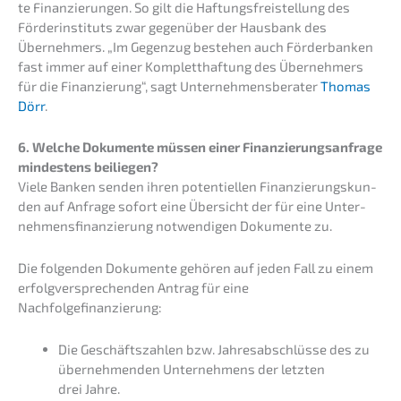
te Finan­zie­run­gen. So gilt die Haftungs­frei­stel­lung des
Förder­insti­tuts zwar gegen­über der Hausbank des
Überneh­mers. „Im Gegen­zug bestehen auch Förder­ban­ken
fast immer auf einer Komplett­haf­tung des Überneh­mers
für die Finan­zie­rung“, sagt Unter­neh­mens­be­ra­ter
Thomas
Dörr
.
6. Welche Dokumen­te müssen einer Finan­zie­rungs­an­fra­ge
mindes­tens beiliegen?
Viele Banken senden ihren poten­ti­el­len Finan­zie­rungs­kun­
den auf Anfra­ge sofort eine Übersicht der für eine Unter­
neh­mens­fi­nan­zie­rung notwen­di­gen Dokumen­te zu.
Die folgen­den Dokumen­te gehören auf jeden Fall zu einem
erfolg­ver­spre­chen­den Antrag für eine
Nachfolgefinanzierung:
Die Geschäfts­zah­len bzw. Jahres­ab­schlüs­se des zu
überneh­men­den Unter­neh­mens der letzten
drei Jahre.