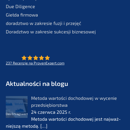
Due Diligence
Giełda firmo­wa
doradzt­wo w zakre­sie fuzji i przejęć
Doradzt­wo w zakre­sie sukces­ji biznesowej
237
Recenz­je na ProvenExpert.com
- Future for lifeworks
KERN
Aktual­ności na blogu
Metoda wartości docho­do­wej w wycenie
przedsię­bi­orst­wa
24 czerw­ca 2025 r.
Metoda wartości docho­do­wej jest najważ­
nie­js­zą metodą.
[…]