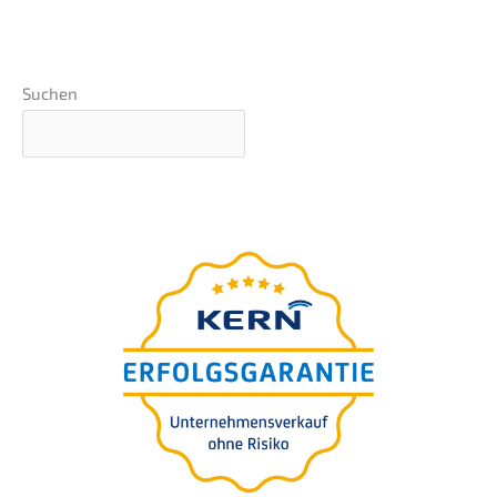
Suchen
Unter­neh­mens-wert-
Einschät­zung in 5 Minuten
Für Sie
bezpłat­nie.
100% poufne.
Ocena obejmuje.
>
START
RATING