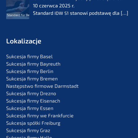
10 czerw­ca 2025 r.
Standard
stanowi podsta­wę dla
[…]
IDW
S1
Lokali­zac­je
Sukces­ja firmy Basel
Sukces­ja firmy Bayreuth
Sukces­ja firmy Berlin
Sukces­ja firmy Bremen
Następst­wo firmo­we Darmstadt
Sukces­ja firmy Drezno
Sukces­ja firmy Eisenach
Sukces­ja firmy Essen
Sukces­ja firmy we Frankfurcie
Sukces­ja spółki Freiburg
Sukces­ja firmy Graz
Sukces­ja firmy Halle