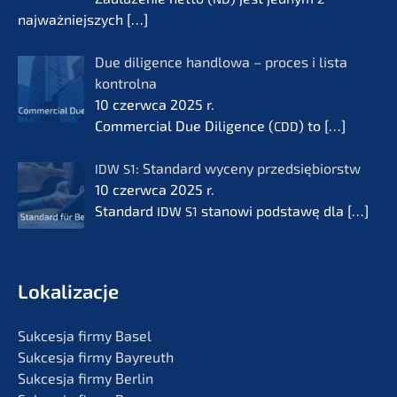
najważ­nie­js­zych
[…]
Due diligence handlo­wa – proces i lista
kontrol­na
10 czerw­ca 2025 r.
Commer­cial Due Diligence (
) to
[…]
CDD
: Standard wyceny przedsię­bi­orstw
IDW
S1
10 czerw­ca 2025 r.
Standard
stanowi podsta­wę dla
[…]
IDW
S1
Lokali­zac­je
Sukces­ja firmy Basel
Sukces­ja firmy Bayreuth
Sukces­ja firmy Berlin