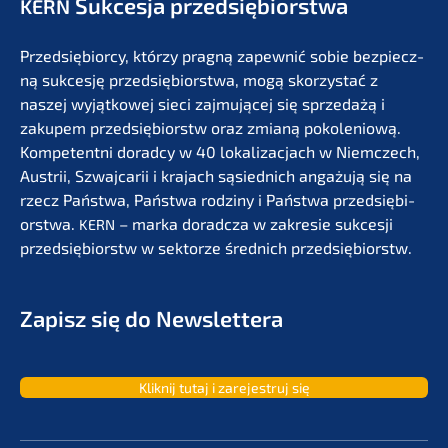
Sukces­ja przedsiębiorstwa
KERN
Przedsię­bi­or­cy, którzy pragną zapew­nić sobie bezpiecz­
ną sukces­ję przedsię­bi­orst­wa, mogą skorzystać z
naszej wyjąt­ko­wej sieci zajmu­jącej się sprze­dażą i
zakupem przedsię­bi­orstw oraz zmianą pokolenio­wą.
Kompe­tent­ni dorad­cy w 40 lokali­zac­jach w Niemc­zech,
Austrii, Szwaj­ca­rii i krajach sąsied­nich angażu­ją się na
rzecz Państ­wa, Państ­wa rodzi­ny i Państ­wa przedsię­bi­
orst­wa.
– marka dorad­c­za w zakre­sie sukces­ji
KERN
przedsię­bi­orstw w sektor­ze średnich przedsiębiorstw.
Zapisz się do Newslettera
Kliknij tutaj i zarejes­truj się