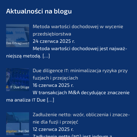
- Future for lifeworks
KERN
Aktual­ności na blogu
Metoda wartości docho­do­wej w wycenie
przedsię­bi­orst­wa
24 czerw­ca 2025 r.
Metoda wartości docho­do­wej jest najważ­
nie­js­zą metodą.
[…]
Due diligence
: minima­li­zac­ja ryzyka przy
IT
fuzjach i przejęciach
16 czerw­ca 2025 r.
W transak­c­jach M
&
A decydu­jące znacze­nie
ma anali­za
Due
[…]
IT
Zadłuże­nie netto: wzór, oblic­ze­nia i znacze­
nie dla fuzji i przejęć
12 czerw­ca 2025 r.
Zadłuże­nie netto (
) jest jednym z
ND