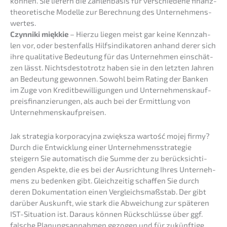
können. Sie liefern die Zahlen­ba­sis für verschie­de­ne finanz­
theo­re­ti­sche Model­le zur Berech­nung des Unter­neh­mens­
wer­tes.
Czynni­ki miękkie
– Hierzu liegen meist gar keine Kennzah­
len vor, oder besten­falls Hilfs­in­di­ka­to­ren anhand derer sich
ihre quali­ta­ti­ve Bedeu­tung für das Unter­neh­men einschät­
zen lässt. Nichts­des­to­trotz haben sie in den letzten Jahren
an Bedeu­tung gewon­nen. Sowohl beim Rating der Banken
im Zuge von Kredit­be­wil­li­gun­gen und Unter­neh­mens­kauf­
preis­fi­nan­zie­run­gen, als auch bei der Ermitt­lung von
Unternehmenskaufpreisen.
Jak strate­gia korpora­cy­j­na zwięks­za wartość mojej firmy?
Durch die Entwick­lung einer Unter­neh­mens­stra­te­gie
steigern Sie automa­tisch die Summe der zu berück­sich­ti­
gen­den Aspek­te, die es bei der Ausrich­tung Ihres Unter­neh­
mens zu beden­ken gibt. Gleich­zei­tig schaf­fen Sie durch
deren Dokumen­ta­ti­on einen Vergleichs­maß­stab. Der gibt
darüber Auskunft, wie stark die Abwei­chung zur späte­ren
IST-Situa­ti­on ist. Daraus können Rückschlüs­se über ggf.
falsche Planungs­an­nah­men gezogen und für zukünf­ti­ge