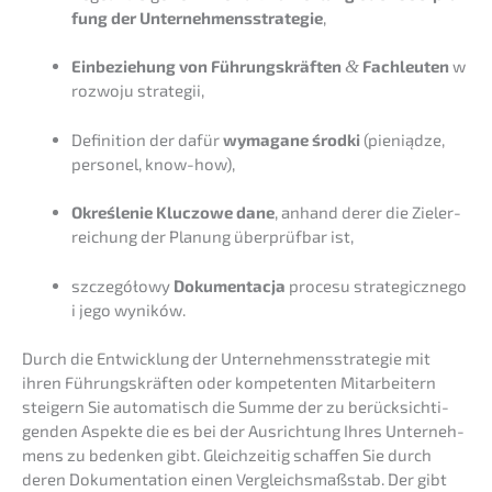
fung der Unter­neh­mens­stra­te­gie
,
Einbe­zie­hung von Führungs­kräf­ten
&
Fachleu­ten
w
rozwo­ju strategii,
Defini­ti­on der dafür
wymaga­ne środki
(pieniąd­ze,
perso­nel, know-how),
Okreś­le­nie Kluczowe dane
, anhand derer die Zieler­
rei­chung der Planung überprüf­bar ist,
szcze­góło­wy
Dokument­ac­ja
proce­su strate­gicz­n­ego
i jego wyników.
Durch die Entwick­lung der Unter­neh­mens­stra­te­gie mit
ihren Führungs­kräf­ten oder kompe­ten­ten Mitar­bei­tern
steigern Sie automa­tisch die Summe der zu berück­sich­ti­
gen­den Aspek­te die es bei der Ausrich­tung Ihres Unter­neh­
mens zu beden­ken gibt. Gleich­zei­tig schaf­fen Sie durch
deren Dokumen­ta­ti­on einen Vergleichs­maß­stab. Der gibt