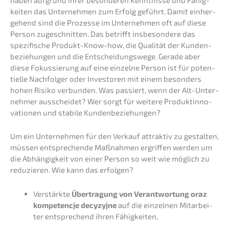
kei­ten das Unter­neh­men zum Erfolg geführt. Damit einher­
ge­hend sind die Prozes­se im Unter­neh­men oft auf diese
Person zugeschnit­ten. Das betrifft insbe­son­de­re das
spezi­fi­sche Produkt-Know-how, die Quali­tät der Kunden­
be­zie­hun­gen und die Entschei­dungs­we­ge. Gerade aber
diese Fokus­sie­rung auf eine einzel­ne Person ist für poten­
ti­el­le Nachfol­ger oder Inves­to­ren mit einem beson­ders
hohen Risiko verbun­den. Was passiert, wenn der Alt-Unter­
neh­mer ausschei­det? Wer sorgt für weite­re Produkt­in­no­
va­tio­nen und stabi­le Kundenbeziehungen?
Um ein Unter­neh­men für den Verkauf attrak­tiv zu gestal­ten,
müssen entspre­chen­de Maßnah­men ergrif­fen werden um
die Abhän­gig­keit von einer Person so weit wie möglich zu
reduzie­ren. Wie kann das erfolgen?
Verstärk­te
Übertra­gung von Verant­wor­tung
oraz
kompe­ten­c­je decyzy­j­ne
auf die einzel­nen Mitar­bei­
ter entspre­chend ihren Fähigkeiten,