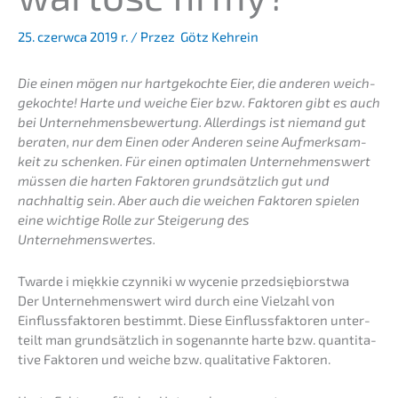
25. czerw­ca 2019 r.
/ Przez
Götz Kehrein
Die einen mögen nur hartge­koch­te Eier, die anderen weich­
ge­koch­te! Harte und weiche Eier bzw. Fakto­ren gibt es auch
bei Unter­neh­mens­be­wer­tung. Aller­dings ist niemand gut
beraten, nur dem Einen oder Anderen seine Aufmerk­sam­
keit zu schen­ken. Für einen optima­len Unter­neh­mens­wert
müssen die harten Fakto­ren grund­sätz­lich gut und
nachhal­tig sein. Aber auch die weichen Fakto­ren spielen
eine wichti­ge Rolle zur Steige­rung des
Unternehmenswertes.
Twarde i miękkie czynni­ki w wycenie przedsiębiorstwa
Der Unter­neh­mens­wert wird durch eine Vielzahl von
Einfluss­fak­to­ren bestimmt. Diese Einfluss­fak­to­ren unter­
teilt man grund­sätz­lich in sogenann­te harte bzw. quanti­ta­
ti­ve Fakto­ren und weiche bzw. quali­ta­ti­ve Faktoren.