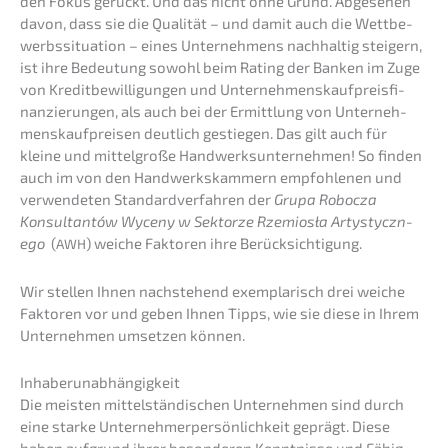
den Fokus gerückt. Und das nicht ohne Grund. Abgese­hen
davon, dass sie die Quali­tät – und damit auch die Wettbe­
werbs­si­tua­ti­on – eines Unter­neh­mens nachhal­tig steigern,
ist ihre Bedeu­tung sowohl beim Rating der Banken im Zuge
von Kredit­be­wil­li­gun­gen und Unter­neh­mens­kauf­preis­fi­
nan­zie­run­gen, als auch bei der Ermitt­lung von Unter­neh­
mens­kauf­prei­sen deutlich gestie­gen. Das gilt auch für
kleine und mittel­gro­ße Handwerks­un­ter­neh­men! So finden
auch im von den Handwerks­kam­mern empfoh­le­nen und
verwen­de­ten Standard­ver­fah­ren der
Grupa Roboc­za
Konsul­tan­tów Wyceny w Sektor­ze Rzemio­sła Artysty­cz­n­
ego
(
) weiche Fakto­ren ihre Berücksichtigung.
AWH
Wir stellen Ihnen nachste­hend exempla­risch drei weiche
Fakto­ren vor und geben Ihnen Tipps, wie sie diese in Ihrem
Unter­neh­men umset­zen können.
Inhaber­un­ab­hän­gig­keit
Die meisten mittel­stän­di­schen Unter­neh­men sind durch
eine starke Unter­neh­mer­per­sön­lich­keit geprägt. Diese
haben aufgrund ihrer beson­de­ren Kennt­nis­se und Fähig­