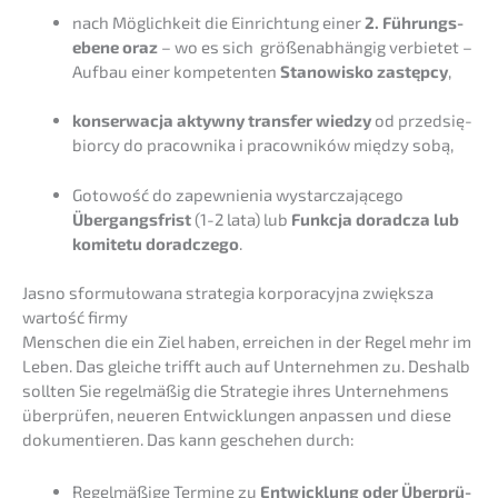
nach Möglich­keit die Einrich­tung einer
2. Führungs­
ebe­ne
oraz
– wo es sich größen­ab­hän­gig verbie­tet –
Aufbau einer kompe­ten­ten
Stanowis­ko zastęp­cy
,
konser­wac­ja aktyw­ny trans­fer wiedzy
od przedsię­
bi­or­cy do pracow­ni­ka i pracow­ni­ków między sobą,
Gotowość do zapew­ni­enia wystar­c­za­jące­go
Übergangs­frist
(1-2 lata) lub
Funkc­ja dorad­c­za lub
komitetu dorad­c­ze­go
.
Jasno sformuło­wa­na strate­gia korpora­cy­j­na zwięks­za
wartość firmy
Menschen die ein Ziel haben, errei­chen in der Regel mehr im
Leben. Das gleiche trifft auch auf Unter­neh­men zu. Deshalb
sollten Sie regel­mä­ßig die Strate­gie ihres Unter­neh­mens
überprü­fen, neueren Entwick­lun­gen anpas­sen und diese
dokumen­tie­ren. Das kann gesche­hen durch:
Regel­mä­ßi­ge Termi­ne zu
Entwick­lung oder Überprü­