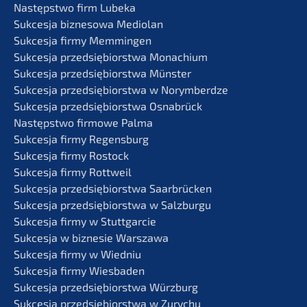
Następst­wo firm Lubeka
Sukces­ja bizne­so­wa Mediolan
Sukces­ja firmy Memmingen
Sukces­ja przedsię­bi­orst­wa Monachium
Sukces­ja przedsię­bi­orst­wa Münster
Sukces­ja przedsię­bi­orst­wa w Norymberdze
Sukces­ja przedsię­bi­orst­wa Osnabrück
Następst­wo firmo­we Palma
Sukces­ja firmy Regensburg
Sukces­ja firmy Rostock
Sukces­ja firmy Rottweil
Sukces­ja przedsię­bi­orst­wa Saarbrücken
Sukces­ja przedsię­bi­orst­wa w Salzburgu
Sukces­ja firmy w Stuttgarcie
Sukces­ja w bizne­sie Warszawa
Sukces­ja firmy w Wiedniu
Sukces­ja firmy Wiesbaden
Sukces­ja przedsię­bi­orst­wa Würzburg
Sukces­ja przedsię­bi­orst­wa w Zurychu