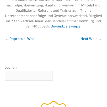
nachfolge, -bewer­tung, -kauf und -verkauf im Mittel­stand.
Quali­fi­zier­ter Referent und Trainer zum Thema
Unternehmens­nachfolge und Generations­wechsel. Mitglied
im “Stabwech­sel-Team” der Handels­kam­mer Hamburg und
der
Lübeck.
Dowiedz się więcej
IHK
←
Poprzedni Wpis
Next Wpis
→
Suchen
webinar
–präsen­tiert
BEZPŁATNY