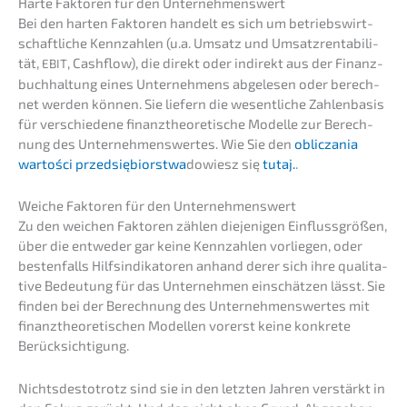
Harte Fakto­ren für den Unternehmenswert
Bei den harten Fakto­ren handelt es sich um betriebs­wirt­
schaft­li­che Kennzah­len (u.a. Umsatz und Umsatz­ren­ta­bi­li­
tät,
, Cashflow), die direkt oder indirekt aus der Finanz­
EBIT
buch­hal­tung eines Unter­neh­mens abgele­sen oder berech­
net werden können. Sie liefern die wesent­li­che Zahlen­ba­sis
für verschie­de­ne finanz­theo­re­ti­sche Model­le zur Berech­
nung des Unter­neh­mens­wer­tes. Wie Sie den
oblic­za­nia
wartości przedsię­bi­orst­wa
dowiesz się
tutaj.
.
Weiche Fakto­ren für den Unternehmenswert
Zu den weichen Fakto­ren zählen dieje­ni­gen Einfluss­grö­ßen,
über die entwe­der gar keine Kennzah­len vorlie­gen, oder
besten­falls Hilfs­in­di­ka­to­ren anhand derer sich ihre quali­ta­
ti­ve Bedeu­tung für das Unter­neh­men einschät­zen lässt. Sie
finden bei der Berech­nung des Unter­neh­mens­wer­tes mit
finanz­theo­re­ti­schen Model­len vorerst keine konkre­te
Berücksichtigung.
Nichts­des­to­trotz sind sie in den letzten Jahren verstärkt in