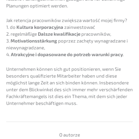
Planun­gen optimiert werden.
Jak reten­c­ja pracow­ni­ków zwięks­za wartość mojej firmy?
1. do
Kultu­ra korpora­cy­j­na
zainwes­t­ować
2. regel­mä­ßi­ge
Dalsze kwali­fi­ka­c­je
pracow­ni­ków,
3.
Motiva­ti­ons­stär­kung
poprzez zachę­ty wynagrad­za­ne i
niewy­na­grad­za­ne,
4.
Atrak­cy­j­ne i dopaso­wa­ne do potrzeb warun­ki pracy
.
Unter­neh­men können sich gut positio­nie­ren, wenn Sie
beson­ders quali­fi­zier­te Mitar­bei­ter haben und diese
möglichst lange Zeit an sich binden können. Insbe­son­de­re
unter dem Blick­win­kel des sich immer mehr verschär­fen­den
Fachkräf­te­man­gels ist dies ein Thema, mit dem sich jeder
Unter­neh­mer beschäf­ti­gen muss.
O autor­ze