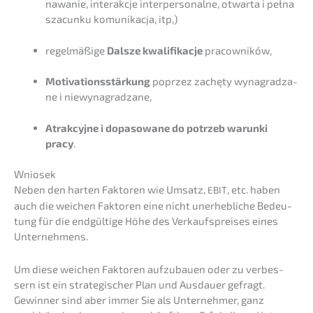
na­wa­nie, inter­ak­c­je inter­per­so­nal­ne, otwar­ta i pełna
szacun­ku komuni­ka­c­ja, itp,)
regel­mä­ßi­ge
Dalsze kwali­fi­ka­c­je
pracowników,
Motiva­ti­ons­stär­kung
poprzez zachę­ty wynagrad­za­
ne i niewynagradzane,
Atrak­cy­j­ne i dopaso­wa­ne do potrzeb warun­ki
pracy
.
Wniosek
Neben den harten Fakto­ren wie Umsatz,
, etc. haben
EBIT
auch die weichen Fakto­ren eine nicht unerheb­li­che Bedeu­
tung für die endgül­ti­ge Höhe des Verkaufs­prei­ses eines
Unternehmens.
Um diese weichen Fakto­ren aufzu­bau­en oder zu verbes­
sern ist ein strate­gi­scher Plan und Ausdau­er gefragt.
Gewin­ner sind aber immer Sie als Unter­neh­mer, ganz