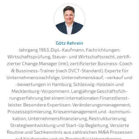
Götz Kehrein
Jahrgang 1963, Dipl.-Kaufmann, Fachrich­tun­gen:
Wirtschafts­prü­fung, Steuer- und Wirtschafts­recht, zerti­fi­
zier­ter Change Manager (
), zerti­fi­zier­ter Business-Coach
IHK
&
Bussi­ness-Trainer (nach DVCT-Standard). Exper­te für
Unternehmens­nachfolge, Unter­nehmens­kauf, -verkauf und
-bewer­tun­gen in Hamburg, Schles­wig-Holstein und
Mecklen­burg-Vorpom­mern. Langjäh­ri­ge Geschäfts­füh­
rungs­er­fah­rung bei einem inter­na­tio­na­len Finanz­dienst­
leis­ter. Beson­de­re Exper­ti­sen: Verän­de­rungs­ma­nage­ment,
Prozess­op­ti­mie­rung, Kriesen­ma­nage­ment und -kommu­ni­
ka­ti­on, Unter­neh­mens­fi­nan­zie­rung, Restruk­tu­rie­rung,
Strate­gie­ent­wick­lung und Start-Up Beglei­tung. Versier­te
Routi­ne und Sachkennt­nis aus zahlrei­chen M
&
A Prozes­sen
auf Käufer­sei­te und als Berater für Unternehmens­