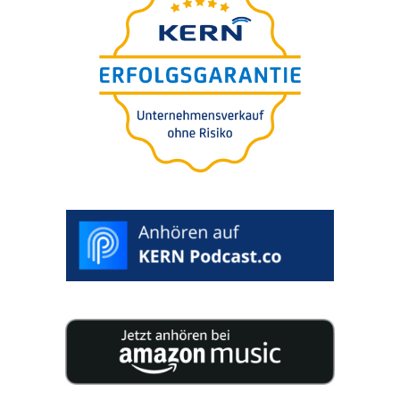
von Nils Koerber
Die 7 teuers­ten Fehler bei
der Unter­neh­mens-bewer­
tung für Käufer oder
Verkäufer
>
WUNSCHTERMIN
AUSWÄHLEN