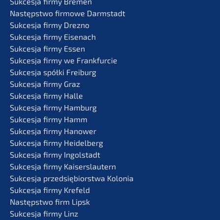
Sukces­ja firmy Bremen
Następst­wo firmo­we Darmstadt
Sukces­ja firmy Drezno
Sukces­ja firmy Eisenach
Sukces­ja firmy Essen
Sukces­ja firmy we Frankfurcie
Sukces­ja spółki Freiburg
Sukces­ja firmy Graz
Sukces­ja firmy Halle
Sukces­ja firmy Hamburg
Sukces­ja firmy Hamm
Sukces­ja firmy Hanower
Sukces­ja firmy Heidelberg
Sukces­ja firmy Ingolstadt
Sukces­ja firmy Kaiserslautern
Sukces­ja przedsię­bi­orst­wa Kolonia
Sukces­ja firmy Krefeld
Następst­wo firm Lipsk
Sukces­ja firmy Linz