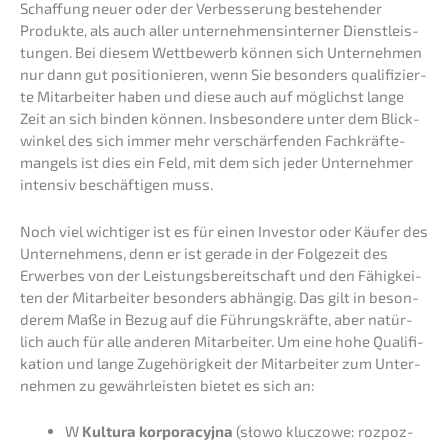
Schaf­fung neuer oder der Verbes­se­rung bestehen­der
Produk­te, als auch aller unter­neh­mens­in­ter­ner Dienst­leis­
tun­gen. Bei diesem Wettbe­werb können sich Unter­neh­men
nur dann gut positio­nie­ren, wenn Sie beson­ders quali­fi­zier­
te Mitar­bei­ter haben und diese auch auf möglichst lange
Zeit an sich binden können. Insbe­son­de­re unter dem Blick­
win­kel des sich immer mehr verschär­fen­den Fachkräf­te­
man­gels ist dies ein Feld, mit dem sich jeder Unter­neh­mer
inten­siv beschäf­ti­gen muss.
Noch viel wichti­ger ist es für einen Inves­tor oder Käufer des
Unter­neh­mens, denn er ist gerade in der Folge­zeit des
Erwer­bes von der Leistungs­be­reit­schaft und den Fähig­kei­
ten der Mitar­bei­ter beson­ders abhän­gig. Das gilt in beson­
de­rem Maße in Bezug auf die Führungs­kräf­te, aber natür­
lich auch für alle anderen Mitar­bei­ter. Um eine hohe Quali­fi­
ka­ti­on und lange Zugehö­rig­keit der Mitar­bei­ter zum Unter­
neh­men zu gewähr­leis­ten bietet es sich an:
W
Kultu­ra korpora­cy­j­na
(słowo kluczowe: rozpoz­