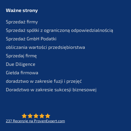
Ważne strony
Sprze­daż firmy
Sprze­daż spółki z ogranic­zoną odpowiedzialnością
Sprze­daż GmbH Podatki
oblic­za­nia wartości przedsiębiorstwa
Sprze­daj firmę
Due Diligence
Giełda firmo­wa
doradzt­wo w zakre­sie fuzji i przejęć
Doradzt­wo w zakre­sie sukces­ji biznesowej
237
Recenz­je na ProvenExpert.com