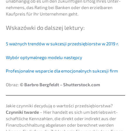
unabhän­gig ob es um den zukünf­ti­gen Erfolg Ihres Unter­
neh­mens, das Rating bei Banken oder den erziel­ba­ren
Kaufpreis für Ihr Unter­neh­men geht.
Wskazów­ki do dalszej lektury:
5 ważnych trendów w sukces­ji przedsię­bi­orstw w 2019 r.
Wybór optymal­n­ego modelu następcy
Profes­jo­nal­ne wspar­cie dla emocjo­nal­nych sukces­ji firm
Obraz:
© Barbro Bergfeldt – Shutterstock.com
Jakie czynni­ki decydu­ją o wartości przedsiębiorstwa?
Czynni­ki twarde
– Hier handelt es sich um betriebs­wirt­
schaft­li­che Kennzah­len, die direkt oder indirekt aus der
Finanz­buch­hal­tung abgele­sen oder berech­net werden