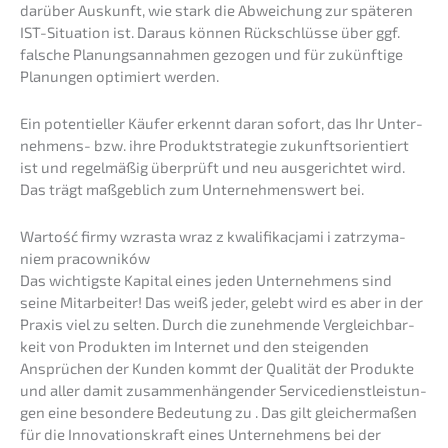
darüber Auskunft, wie stark die Abwei­chung zur späte­ren
IST-Situa­ti­on ist. Daraus können Rückschlüs­se über ggf.
falsche Planungs­an­nah­men gezogen und für zukünf­ti­ge
Planun­gen optimiert werden.
Ein poten­ti­el­ler Käufer erkennt daran sofort, das Ihr Unter­
neh­mens- bzw. ihre Produkt­stra­te­gie zukunfts­ori­en­tiert
ist und regel­mä­ßig überprüft und neu ausge­rich­tet wird.
Das trägt maßgeb­lich zum Unter­neh­mens­wert bei.
Wartość firmy wzras­ta wraz z kwali­fi­ka­c­ja­mi i zatrzy­ma­
niem pracowników
Das wichtigs­te Kapital eines jeden Unter­neh­mens sind
seine Mitar­bei­ter! Das weiß jeder, gelebt wird es aber in der
Praxis viel zu selten. Durch die zuneh­men­de Vergleich­bar­
keit von Produk­ten im Inter­net und den steigen­den
Ansprü­chen der Kunden kommt der Quali­tät der Produk­te
und aller damit zusam­men­hän­gen­der Service­dienst­leis­tun­
gen eine beson­de­re Bedeu­tung zu . Das gilt gleicher­ma­ßen
für die Innova­ti­ons­kraft eines Unter­neh­mens bei der