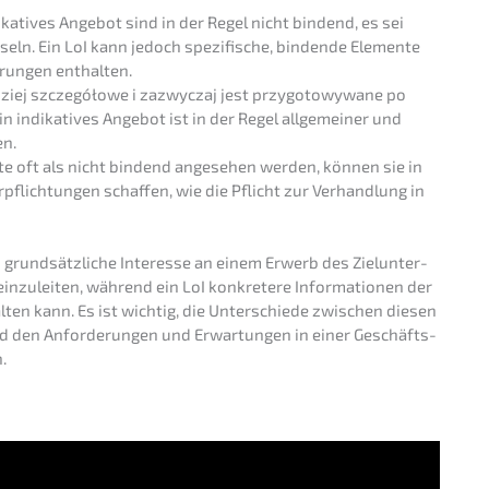
ka­ti­ves Angebot sind in der Regel nicht bindend, es sei
seln. Ein LoI kann jedoch spezi­fi­sche, binden­de Elemen­te
ba­run­gen enthalten.
iej szcze­góło­we i zazwy­c­zaj jest przygo­to­wy­wa­ne po
in indika­ti­ves Angebot ist in der Regel allge­mei­ner und
en.
 oft als nicht bindend angese­hen werden, können sie in
pflich­tun­gen schaf­fen, wie die Pflicht zur Verhand­lung in
grund­sätz­li­che Inter­es­se an einem Erwerb des Zielun­ter­
zu­lei­ten, während ein LoI konkre­te­re Infor­ma­tio­nen der
l­ten kann. Es ist wichtig, die Unter­schie­de zwischen diesen
 den Anfor­de­run­gen und Erwar­tun­gen in einer Geschäfts­
.