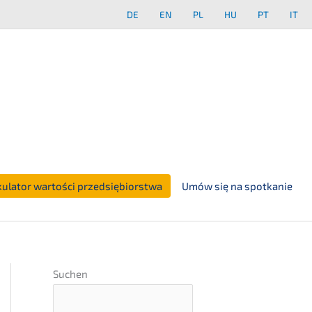
DE
EN
PL
HU
PT
IT
kulator wartości przedsiębiorstwa
Umów się na spotkanie
Suchen