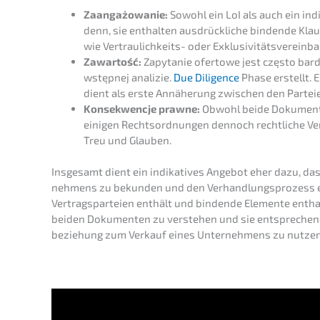
Zaangażo­wa­nie:
Sowohl ein LoI als auch ein indi
denn, sie enthal­ten ausdrück­li­che binden­de Klau
wie Vertrau­lich­keits- oder Exklu­si­vi­täts­ver­ein­
Zawar­tość:
Zapyta­nie oferto­we jest często bardz
wstęp­nej anali­zie.
Due Diligence
Phase erstellt. E
dient als erste Annähe­rung zwischen den Partei
Konse­kwen­c­je prawne:
Obwohl beide Dokumen­te
einigen Rechts­ord­nun­gen dennoch recht­li­che Ver
Treu und Glauben.
Insge­samt dient ein indika­ti­ves Angebot eher dazu, das 
neh­mens zu bekun­den und den Verhand­lungs­pro­zess ein
Vertrags­par­tei­en enthält und binden­de Elemen­te entha
beiden Dokumen­ten zu verste­hen und sie entspre­chend
be­zie­hung zum Verkauf eines Unter­neh­mens zu nutzen