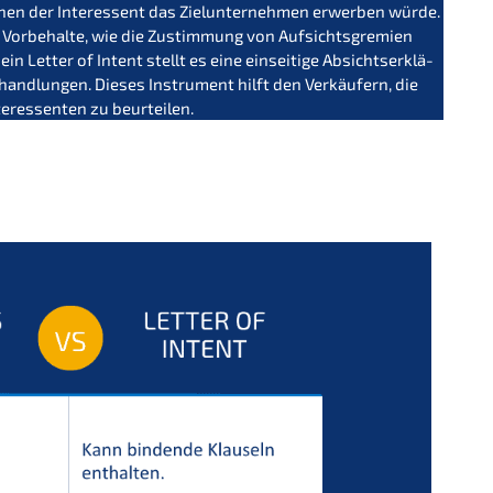
nen der Inter­es­sent das Zielun­ter­neh­men erwer­ben würde.
 Vorbe­hal­te, wie die Zustim­mung von Aufsichts­gre­mi­en
in Letter of Intent stellt es eine einsei­ti­ge Absichts­er­klä­
hand­lun­gen. Dieses Instru­ment hilft den Verkäu­fern, die
nter­es­sen­ten zu beurteilen.