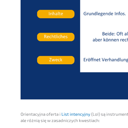
Orient­a­cy­j­na oferta i
List inten­cy­j­ny
(LoI) są instru­men­
ale różnią się w zasad­nic­zych kwestiach: