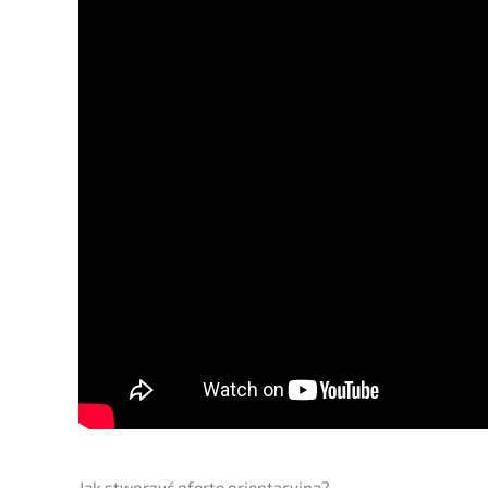
Jak stwor­zyć ofertę orientacyjną?