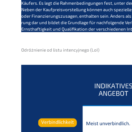
Käufers. Es legt die Rahmen­be­din­gun­gen fest, unter de
Neben der Kaufpreis­vor­stel­lung können auch spezi­el­le
oder Finan­zie­rungs­zu­sa­gen, enthal­ten sein. Anders als e
rung dar und bildet die Grund­la­ge für nachfol­gen­de Ver
Ernst­haf­tig­keit und Quali­fi­ka­ti­on der verschie­de­nen I
Odróż­ni­e­nie od listu inten­cy­j­n­ego (LoI)