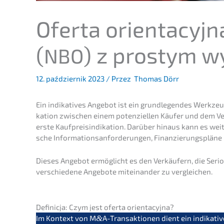
Oferta orient­a­cy­j­
(
) z prostym w
NBO
12. paździer­nik 2023
/ Przez
Thomas Dörr
Ein indika­ti­ves Angebot ist ein grund­le­gen­des Werkze
ka­ti­on zwischen einem poten­zi­el­len Käufer und dem Ver
erste Kaufpreis­in­di­ka­ti­on. Darüber hinaus kann es weit
sche Infor­ma­ti­ons­an­for­de­run­gen, Finan­zie­rungs­plä­
Dieses Angebot ermög­licht es den Verkäu­fern, die Serio­
verschie­de­ne Angebo­te mitein­an­der zu vergleichen.
Definic­ja: Czym jest oferta orientacyjna?
Im Kontext von M
&
A-Transaktionen dient ein indika­ti­ve