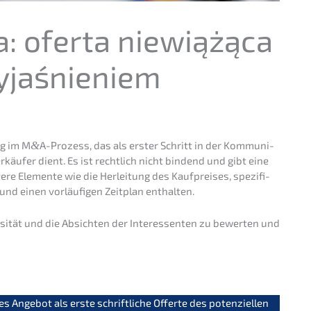
na: oferta niewiążą­ca
yjaśnieniem
ug im M
&
A-Prozess, das als erster Schritt in der Kommu­ni­
käu­fer dient. Es ist recht­lich nicht bindend und gibt eine
e­re Elemen­te wie die Herlei­tung des Kaufprei­ses, spezi­fi­
ne und einen vorläu­fi­gen Zeitplan enthalten.
si­tät und die Absich­ten der Inter­es­sen­ten zu bewer­ten und
s Angebot als erste schrift­li­che Offer­te des poten­zi­el­len