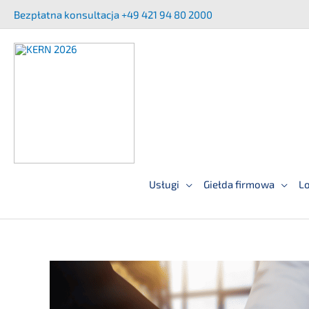
Przej­
Bezpłat­na konsult­ac­ja +49 421 94 80 2000
dź
do
treści
Usługi
Giełda firmowa
Lo