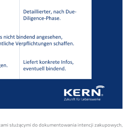
ta­mi służą­cy­mi do dokumen­to­wa­nia inten­c­ji zakupo­wych,