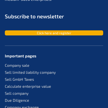
Subscri­be to newsletter
Click here and register
Important pages
Compa­ny sale
Sell limit­ed liabi­li­ty company
Sell GmbH Taxes
Calcu­la­te enter­pri­se value
Sell compa­ny
Due Diligence
Compa­ny exchange