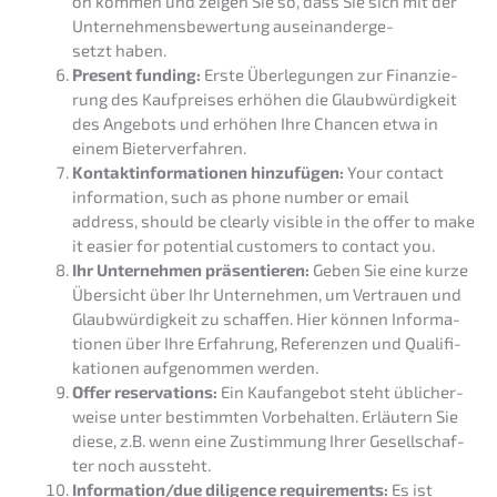
on kommen und zeigen Sie so, dass Sie sich mit der
Unter­neh­mens­be­wer­tung ausein­an­der­ge­
setzt haben.
Present funding:
Erste Überle­gun­gen zur Finan­zie­
rung des Kaufprei­ses erhöhen die Glaub­wür­dig­keit
des Angebots und erhöhen Ihre Chancen etwa in
einem Bieterverfahren.
Kontakt­in­for­ma­tio­nen hinzu­fü­gen:
Your contact
infor­ma­ti­on, such as phone number or email
address, should be clear­ly visible in the offer to make
it easier for poten­ti­al custo­mers to contact you.
Ihr Unter­neh­men präsen­tie­ren:
Geben Sie eine kurze
Übersicht über Ihr Unter­neh­men, um Vertrau­en und
Glaub­wür­dig­keit zu schaf­fen. Hier können Infor­ma­
tio­nen über Ihre Erfah­rung, Referen­zen und Quali­fi­
ka­tio­nen aufge­nom­men werden.
Offer reser­va­tions:
Ein Kaufan­ge­bot steht üblicher­
wei­se unter bestimm­ten Vorbe­hal­ten. Erläu­tern Sie
diese, z.B. wenn eine Zustim­mung Ihrer Gesell­schaf­
ter noch aussteht.
Information/due diligence requi­re­ments:
Es ist