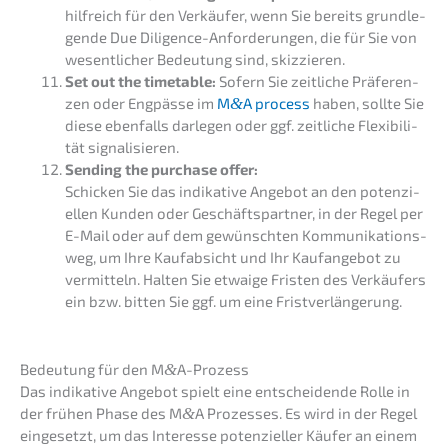
hilfreich für den Verkäu­fer, wenn Sie bereits grund­le­
gen­de Due Diligence-Anfor­de­run­gen, die für Sie von
wesent­li­cher Bedeu­tung sind, skizzieren.
Set out the timeta­ble:
Sofern Sie zeitli­che Präfe­ren­
zen oder Engpäs­se im
M
&
A process
haben, sollte Sie
diese ebenfalls darle­gen oder ggf. zeitli­che Flexi­bi­li­
tät signalisieren.
Sending the purcha­se offer:
Schicken Sie das indika­ti­ve Angebot an den poten­zi­
el­len Kunden oder Geschäfts­part­ner, in der Regel per
E-Mail oder auf dem gewünsch­ten Kommu­ni­ka­ti­ons­
weg, um Ihre Kaufab­sicht und Ihr Kaufan­ge­bot zu
vermit­teln. Halten Sie etwaige Fristen des Verkäu­fers
ein bzw. bitten Sie ggf. um eine Fristverlängerung.
Bedeu­tung für den M
&
A-Prozess
Das indika­ti­ve Angebot spielt eine entschei­den­de Rolle in
der frühen Phase des M
&
A Prozes­ses. Es wird in der Regel
einge­setzt, um das Inter­es­se poten­zi­el­ler Käufer an einem