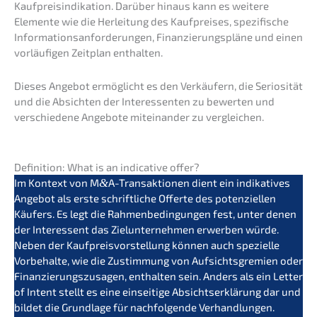
Kaufpreis­in­di­ka­ti­on. Darüber hinaus kann es weite­re
Elemen­te wie die Herlei­tung des Kaufprei­ses, spezi­fi­sche
Infor­ma­ti­ons­an­for­de­run­gen, Finan­zie­rungs­plä­ne und einen
vorläu­fi­gen Zeitplan enthalten.
Dieses Angebot ermög­licht es den Verkäu­fern, die Serio­si­tät
und die Absich­ten der Inter­es­sen­ten zu bewer­ten und
verschie­de­ne Angebo­te mitein­an­der zu vergleichen.
Defini­ti­on: What is an indica­ti­ve offer?
Im Kontext von M
&
A-Transaktionen dient ein indika­ti­ves
Angebot als erste schrift­li­che Offer­te des poten­zi­el­len
Käufers. Es legt die Rahmen­be­din­gun­gen fest, unter denen
der Inter­es­sent das Zielun­ter­neh­men erwer­ben würde.
Neben der Kaufpreis­vor­stel­lung können auch spezi­el­le
Vorbe­hal­te, wie die Zustim­mung von Aufsichts­gre­mi­en oder
Finan­zie­rungs­zu­sa­gen, enthal­ten sein. Anders als ein Letter
of Intent stellt es eine einsei­ti­ge Absichts­er­klä­rung dar und
bildet die Grund­la­ge für nachfol­gen­de Verhand­lun­gen.