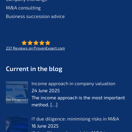
M
&
A consul­ting
Business succes­si­on advice
237
Reviews on ProvenExpert.com
- Future for lifeworks
KERN
Current in the blog
Income approach in compa­ny valua­ti­on
24 June 2025
The income approach is the most important
method.
[…]
due diligence: minimi­sing risks in M
&
A
IT
16 June 2025