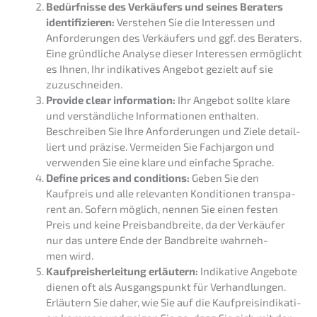
Bedürf­nis­se des Verkäu­fers und seines Beraters
identi­fi­zie­ren:
Verste­hen Sie die Inter­es­sen und
Anfor­de­run­gen des Verkäu­fers und ggf. des Beraters.
Eine gründ­li­che Analy­se dieser Inter­es­sen ermög­licht
es Ihnen, Ihr indika­ti­ves Angebot gezielt auf sie
zuzuschneiden.
Provi­de clear infor­ma­ti­on:
Ihr Angebot sollte klare
und verständ­li­che Infor­ma­tio­nen enthal­ten.
Beschrei­ben Sie Ihre Anfor­de­run­gen und Ziele detail­
liert und präzi­se. Vermei­den Sie Fachjar­gon und
verwen­den Sie eine klare und einfa­che Sprache.
Define prices and condi­ti­ons:
Geben Sie den
Kaufpreis und alle relevan­ten Kondi­tio­nen trans­pa­
rent an. Sofern möglich, nennen Sie einen festen
Preis und keine Preis­band­brei­te, da der Verkäu­fer
nur das untere Ende der Bandbrei­te wahrneh­
men wird.
Kaufpreis­her­lei­tung erläu­tern:
Indika­ti­ve Angebo­te
dienen oft als Ausgangs­punkt für Verhand­lun­gen.
Erläu­tern Sie daher, wie Sie auf die Kaufpreis­in­di­ka­ti­