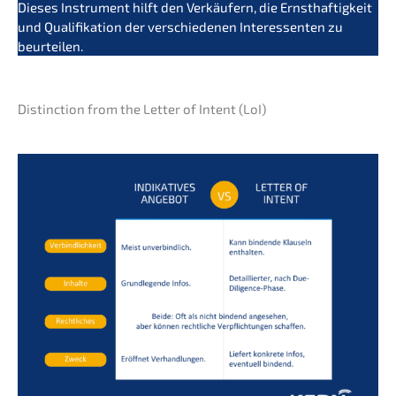
Dieses Instru­ment hilft den Verkäu­fern, die Ernst­haf­tig­keit
und Quali­fi­ka­ti­on der verschie­de­nen Inter­es­sen­ten zu
beurteilen.
Distinc­tion from the Letter of Intent (LoI)