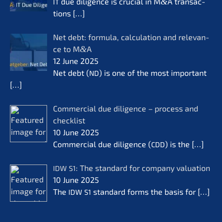
due diligence is crucial in M
&
A transac­
IT
tions
[…]
Net debt: formu­la, calcu­la­ti­on and relevan­
ce to M
&
A
12 June 2025
Net debt (
) is one of the most important
ND
[…]
Commer­cial due diligence – process and
check­list
10 June 2025
Commer­cial due diligence (
) is the
[…]
CDD
: The standard for compa­ny valua­ti­on
IDW
S1
10 June 2025
The
standard forms the basis for
[…]
IDW
S1