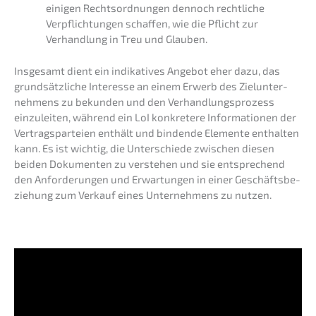
einigen Rechts­ord­nun­gen dennoch recht­li­che
Verpflich­tun­gen schaf­fen, wie die Pflicht zur
Verhand­lung in Treu und Glauben.
Insge­samt dient ein indika­ti­ves Angebot eher dazu, das
grund­sätz­li­che Inter­es­se an einem Erwerb des Zielun­ter­
neh­mens zu bekun­den und den Verhand­lungs­pro­zess
einzu­lei­ten, während ein LoI konkre­te­re Infor­ma­tio­nen der
Vertrags­par­tei­en enthält und binden­de Elemen­te enthal­ten
kann. Es ist wichtig, die Unter­schie­de zwischen diesen
beiden Dokumen­ten zu verste­hen und sie entspre­chend
den Anfor­de­run­gen und Erwar­tun­gen in einer Geschäfts­be­
zie­hung zum Verkauf eines Unter­neh­mens zu nutzen.