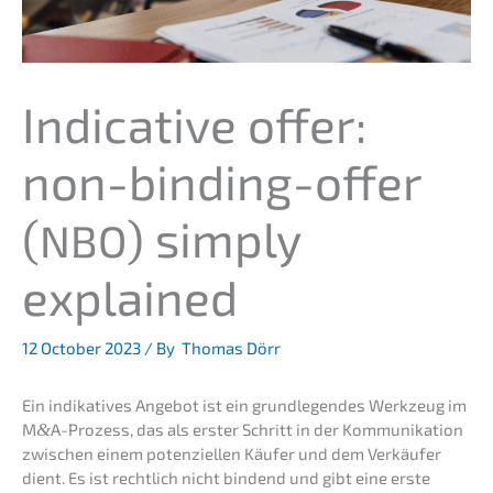
Indica­ti­ve offer:
non-binding-offer
(
) simply
NBO
explained
12 October 2023
/ By
Thomas Dörr
Ein indika­ti­ves Angebot ist ein grund­le­gen­des Werkzeug im
M
&
A-Prozess, das als erster Schritt in der Kommu­ni­ka­ti­on
zwischen einem poten­zi­el­len Käufer und dem Verkäu­fer
dient. Es ist recht­lich nicht bindend und gibt eine erste