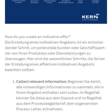
How do you create an indica­ti­ve offer?
Die Erstel­lung eines indika­ti­ven Angebots ist ein entschei­
den­der Schritt, um poten­zi­el­le Kunden oder Geschäfts­part­
ner von Ihren Produk­ten oder Dienst­leis­tun­gen zu
überzeu­gen. Hier sind die wesent­li­chen Schrit­te, die Sie bei
der Erstel­lung eines effek­ti­ven indika­ti­ven Angebots
beach­ten sollten:
Collect relevant infor­ma­ti­on:
Begin­nen Sie damit,
alle notwen­di­gen Infor­ma­tio­nen zu sammeln, die in
Ihrem Angebot enthal­ten sein sollen. Im Regel­fall
können Sie diese aus dem Exposé und im Regel­fall
aus dem Prozess­be­gleit­brief, dem sogenann­ten
Process Letter, entnehmen.