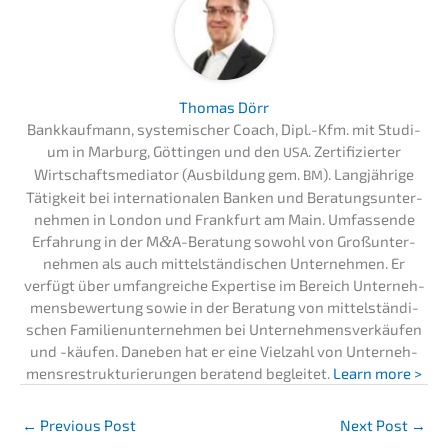
Thomas Dörr
Bankkauf­mann, syste­mi­scher Coach, Dipl.-Kfm. mit Studi­
um in Marburg, Göttin­gen und den
. Zerti­fi­zier­ter
USA
Wirtschafts­me­dia­tor (Ausbil­dung gem.
). Langjäh­ri­ge
BM
Tätig­keit bei inter­na­tio­na­len Banken und Beratungs­un­ter­
neh­men in London und Frank­furt am Main. Umfas­sen­de
Erfah­rung in der M
&
A-Beratung sowohl von Großun­ter­
neh­men als auch mittel­stän­di­schen Unter­neh­men. Er
verfügt über umfang­rei­che Exper­ti­se im Bereich Unter­neh­
mens­be­wer­tung sowie in der Beratung von mittel­stän­di­
schen Famili­en­un­ter­neh­men bei Unter­neh­mens­ver­käu­fen
und -käufen. Daneben hat er eine Vielzahl von Unter­neh­
mens­re­struk­tu­rie­run­gen beratend beglei­tet.
Learn more >
←
Previous Post
Next Post
→