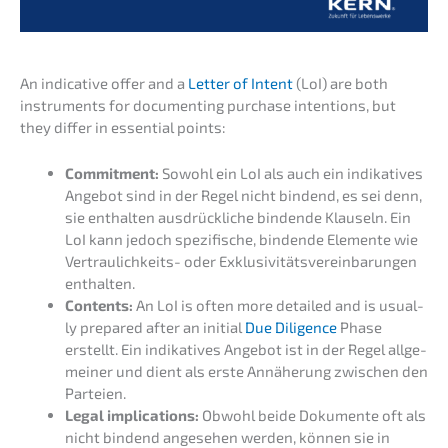
An indica­ti­ve offer and a
Letter of Intent
(LoI) are both
instru­ments for documen­ting purcha­se inten­ti­ons, but
they differ in essen­ti­al points:
Commit­ment:
Sowohl ein LoI als auch ein indika­ti­ves
Angebot sind in der Regel nicht bindend, es sei denn,
sie enthal­ten ausdrück­li­che binden­de Klauseln. Ein
LoI kann jedoch spezi­fi­sche, binden­de Elemen­te wie
Vertrau­lich­keits- oder Exklu­si­vi­täts­ver­ein­ba­run­gen
enthalten.
Contents:
An LoI is often more detail­ed and is usual­
ly prepared after an initi­al
Due Diligence
Phase
erstellt. Ein indika­ti­ves Angebot ist in der Regel allge­
mei­ner und dient als erste Annähe­rung zwischen den
Parteien.
Legal impli­ca­ti­ons:
Obwohl beide Dokumen­te oft als
nicht bindend angese­hen werden, können sie in