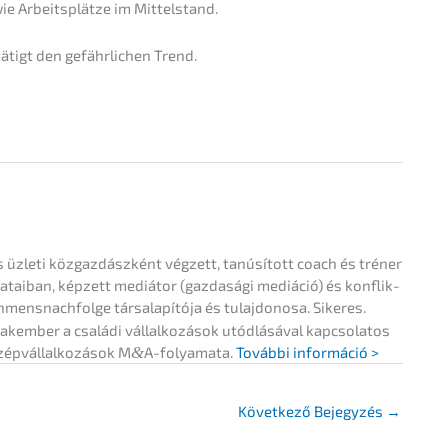
wie Arbeits­plät­ze im Mittelstand.
tigt den gefähr­li­chen Trend.
s üzleti közgaz­dá­szként végzett, tanúsí­tott coach és tréner
ama­tai­ban, képzett mediá­tor (gazdasá­gi mediá­ció) és konflik­
ens­nachfolge társa­lapí­tó­ja és tulaj­do­no­sa. Sikeres.
kem­ber a csalá­di vállal­ko­zá­sok utódlá­sá­val kapcso­la­tos
p­váll­al­ko­zá­sok M
&
A-folyamata.
Továb­bi információ >
Követ­ke­ző Bejegy­zés
→