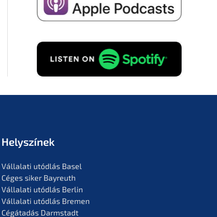
Hozzá­já­ru­lok ahhoz, hogy adatai­
mat a cég sikeré­ről szóló e-
mailek fogadá­sa céljá­ból tárol­ják
az alábbi­ak szerint
Adatvé­del­mi
szabá­ly­zat
to.
KÉRÉS INGYENES!
Helyszí­nek
Vállala­ti utódlás Basel
Céges siker Bayreuth
Vállala­ti utódlás Berlin
Vállala­ti utódlás Bremen
Cégáta­dás Darmstadt