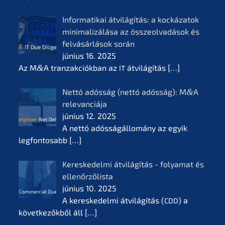
Infor­ma­ti­kai átvilá­gí­tás: a kocká­z­a­tok
minima­li­zá­lá­sa az összeol­va­dá­sok és
felvá­sár­lá­sok során
június 16. 2025
Az M
&
A tranzak­ciók­ban az
átvilá­gí­tás
[…]
IT
Nettó adósság (nettó adósság): M
&
A
relevan­ciá­ja
június 12. 2025
A nettó adóssá­gál­lomá­ny az egyik
legfon­tosabb
[…]
Keres­ke­del­mi átvilá­gí­tás - folyamat és
ellenőr­ző­lis­ta
június 10. 2025
A keres­ke­del­mi átvilá­gí­tás (
) a
CDD
követ­ke­zők­ből áll
[…]