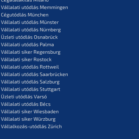
Vállala­ti utódlás Memmingen
Cégutód­lás München
Vállala­ti utódlás Münster
Vállala­ti utódlás Nürnberg
Üzleti utódlás Osnabrück
Vállala­ti utódlás Palma
Vállala­ti siker Regensburg
Vállala­ti siker Rostock
Vállala­ti utódlás Rottweil
Vállala­ti utódlás Saarbrücken
Vállala­ti utódlás Salzburg
Vállala­ti utódlás Stuttgart
Üzleti utódlás Varsó
Vállala­ti utódlás Bécs
Vállala­ti siker Wiesbaden
Vállala­ti siker Würzburg
Vállal­ko­zás-utódlás Zürich