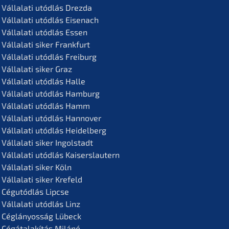
Vállala­ti utódlás Drezda
Vállala­ti utódlás Eisenach
Vállala­ti utódlás Essen
Vállala­ti siker Frankfurt
Vállala­ti utódlás Freiburg
Vállala­ti siker Graz
Vállala­ti utódlás Halle
Vállala­ti utódlás Hamburg
Vállala­ti utódlás Hamm
Vállala­ti utódlás Hannover
Vállala­ti utódlás Heidelberg
Vállala­ti siker Ingolstadt
Vállala­ti utódlás Kaiserslautern
Vállala­ti siker Köln
Vállala­ti siker Krefeld
Cégutód­lás Lipcse
Vállala­ti utódlás Linz
Céglá­n­yos­ság Lübeck
Cégátalakí­tás Milánó