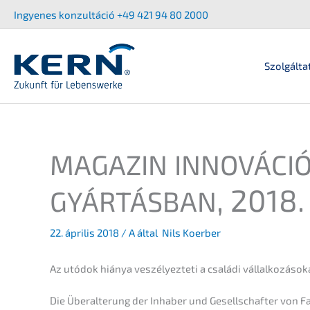
Ugrás
Ingyenes konzul­tá­ció +49 421 94 80 2000
a
tartalomra
Szolgálta
MAGAZIN
INNOVÁCI
, 2018.
GYÁRTÁSBAN
22. ápril­is 2018
/ A által
Nils Koerber
Az utódok hiánya veszé­lyez­te­ti a csalá­di vállalkozások
Die Überal­te­rung der Inhaber und Gesell­schaf­ter von F