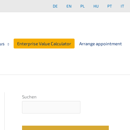
DE
EN
PL
HU
PT
IT
 us
Enterprise Value Calculator
Arrange appointment
Suchen