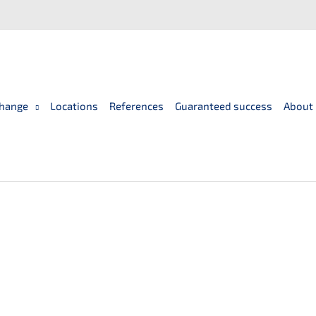
hange
Locations
References
Guaranteed success
About