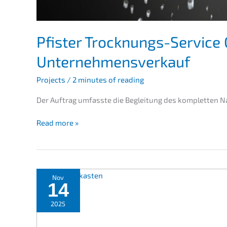
Pfister Trock­nungs-Servic
Unternehmensverkauf
Projects
/
2 minutes of reading
Der Auftrag umfass­te die Beglei­tung des komplet­ten
Pfister
Read more »
Trock­
nungs-
Service
GmbH
–
Nov
14
Unter­
nehmens­
2025
verkauf