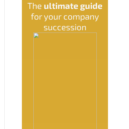
The
ultima­te guide
for your compa­ny
succession