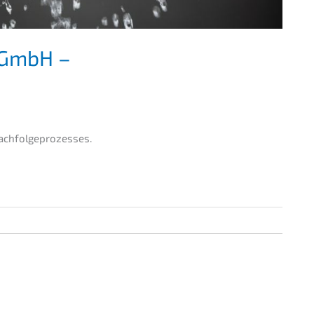
e GmbH –
 Nachfolgeprozesses.