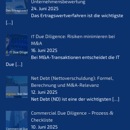
Unternehmensbewertung
24. Juni 2025
Das Ertrags­wert­ver­fah­ren ist die wichtigs­te
[…]
Due Diligence: Risiken minimie­ren bei
IT
M
&
A
16. Juni 2025
Bei M&A-Transaktionen entschei­det die IT
Due
[…]
Net Debt (Netto­ver­schul­dung): Formel,
Berech­nung und M
&
A-Relevanz
12. Juni 2025
Net Debt (ND) ist eine der wichtigs­ten
[…]
Commer­cial Due Diligence – Prozess
&
Checkliste
10. Juni 2025