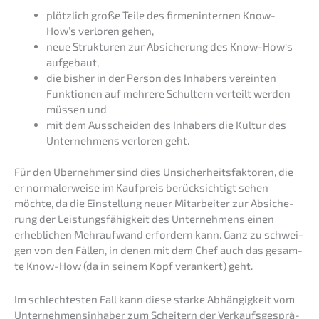
plötz­lich große Teile des firmen­in­ter­nen Know-
How’s verlo­ren gehen,
neue Struk­tu­ren zur Absiche­rung des Know-How‘s
aufgebaut,
die bisher in der Person des Inhabers verein­ten
Funktio­nen auf mehre­re Schul­tern verteilt werden
müssen und
mit dem Ausschei­den des Inhabers die Kultur des
Unter­neh­mens verlo­ren geht.
Für den Überneh­mer sind dies Unsicher­heits­fak­to­ren, die
er norma­ler­wei­se im Kaufpreis berück­sich­tigt sehen
möchte, da die Einstel­lung neuer Mitar­bei­ter zur Absiche­
rung der Leistungs­fä­hig­keit des Unter­neh­mens einen
erheb­li­chen Mehrauf­wand erfor­dern kann. Ganz zu schwei­
gen von den Fällen, in denen mit dem Chef auch das gesam­
te Know-How (da in seinem Kopf veran­kert) geht.
Im schlech­tes­ten Fall kann diese starke Abhän­gig­keit vom
Unter­neh­mens­in­ha­ber zum Schei­tern der Verkaufs­ge­sprä­