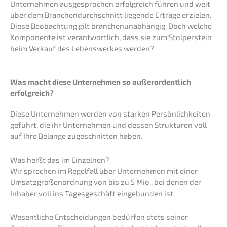
Unter­neh­men ausge­spro­chen erfolg­reich führen und weit
über dem Branchen­durch­schnitt liegen­de Erträ­ge erzie­len.
Diese Beobach­tung gilt branchen­un­ab­hän­gig. Doch welche
Kompo­nen­te ist verant­wort­lich, dass sie zum Stolper­stein
beim Verkauf des Lebens­werkes werden?
Was macht diese Unter­neh­men so außer­or­dent­lich
erfolgreich?
Diese Unter­neh­men werden von starken Persön­lich­kei­ten
geführt, die ihr Unter­neh­men und dessen Struk­tu­ren voll
auf Ihre Belan­ge zugeschnit­ten haben.
Was heißt das im Einzelnen?
Wir sprechen im Regel­fall über Unter­neh­men mit einer
Umsatz­grö­ßen­ord­nung von bis zu 5 Mio., bei denen der
Inhaber voll ins Tages­ge­schäft einge­bun­den ist.
Wesent­li­che Entschei­dun­gen bedür­fen stets seiner