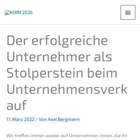
Zum
Hau
Inhalt
springen
Der erfolg­rei­che
Unter­neh­mer als
Stolper­stein beim
Unternehmensverk
auf
17. März 2022
/ Von
Axel Bergmann
Wir treffen immer wieder auf Unter­neh­mer: innen, die ihr