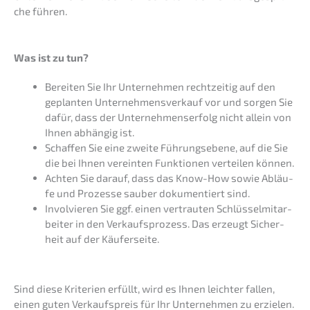
che führen.
Was ist zu tun?
Berei­ten Sie Ihr Unter­neh­men recht­zei­tig auf den
geplan­ten Unter­nehmens­verkauf vor und sorgen Sie
dafür, dass der Unter­neh­mens­er­folg nicht allein von
Ihnen abhän­gig ist.
Schaf­fen Sie eine zweite Führungs­ebe­ne, auf die Sie
die bei Ihnen verein­ten Funktio­nen vertei­len können.
Achten Sie darauf, dass das Know-How sowie Abläu­
fe und Prozes­se sauber dokumen­tiert sind.
Invol­vie­ren Sie ggf. einen vertrau­ten Schlüs­sel­mit­ar­
bei­ter in den Verkaufs­pro­zess. Das erzeugt Sicher­
heit auf der Käuferseite.
Sind diese Krite­ri­en erfüllt, wird es Ihnen leich­ter fallen,
einen guten Verkaufs­preis für Ihr Unter­neh­men zu erzielen.