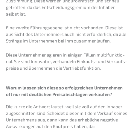
Zustim­mung. Diese werden unbüro­kra­tisch und schnell
getrof­fen, da das Entschei­dungs­gre­mi­um der Inhaber
selbst ist.
Eine zweite Führungs­ebe­ne ist nicht vorhan­den. Diese ist
aus Sicht des Unter­neh­mers auch nicht erfor­der­lich, da alle
Strän­ge im Unter­neh­men bei ihm zusammenlaufen.
Diese Unter­neh­mer agieren in einigen Fällen multi­funk­tio­
nal. Sie sind Innova­tor, verhan­deln Einkaufs- und Verkaufs­
prei­se und überneh­men die Vertriebsfunktion.
Warum lassen sich diese so erfolg­rei­chen Unter­neh­men
oft nur mit deutli­chen Preis­ab­schlä­gen verkaufen?
Die kurze die Antwort lautet: weil sie voll auf den Inhaber
zugeschnit­ten sind. Schei­det dieser mit dem Verkauf seines
Unter­neh­mens aus, dann kann das erheb­li­che negati­ve
Auswir­kun­gen auf den Kaufpreis haben, da: