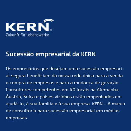
Suces­são empre­sa­ri­al da
KERN
Os empresá­ri­os que desejam uma suces­são empre­sa­ri­
al segura benefi­ci­am da nossa rede única para a venda
e compra de empre­sas e para a mudan­ça de geração.
Consul­to­res compe­ten­tes em 40 locais na Aleman­ha,
Áustria, Suíça e países vizin­hos estão empen­ha­dos em
ajudá-lo, à sua família e à sua empre­sa.
– A marca
KERN
de consult­oria para suces­são empre­sa­ri­al em médias
empresas.