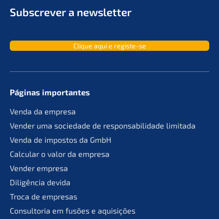
Subscrever a newsletter
Clique aqui e registe-se
Páginas importan­tes
Venda da empresa
Vender uma socie­da­de de responsa­bil­ida­de limitada
Venda de impos­tos da GmbH
Calcu­lar o valor da empresa
Vender empre­sa
Diligên­cia devida
Troca de empresas
Consult­oria em fusões e aquisições