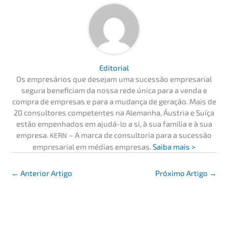
Edito­ri­al
Os empresá­ri­os que desejam uma suces­são empre­sa­ri­al
segura benefi­ci­am da nossa rede única para a venda e
compra de empre­sas e para a mudan­ça de geração. Mais de
20 consul­to­res compe­ten­tes na Aleman­ha, Áustria e Suíça
estão empen­ha­dos em ajudá-lo a si, à sua família e à sua
empre­sa.
– A marca de consult­oria para a suces­são
KERN
empre­sa­ri­al em médias empre­sas.
Saiba mais >
←
Anterior Artigo
Próxi­mo Artigo
→