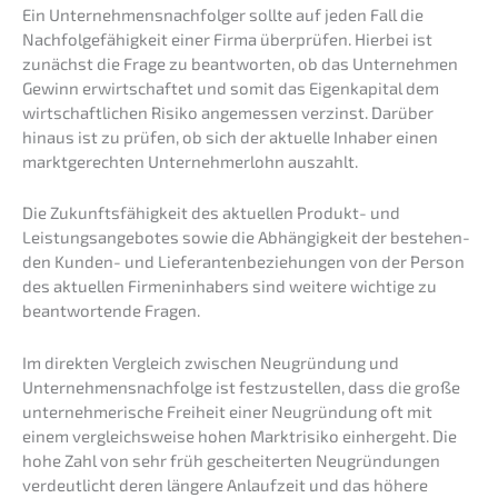
Ein Unter­neh­mens­nach­fol­ger sollte auf jeden Fall die
Nachfol­ge­fä­hig­keit einer Firma überprü­fen. Hierbei ist
zunächst die Frage zu beant­wor­ten, ob das Unter­neh­men
Gewinn erwirt­schaf­tet und somit das Eigen­ka­pi­tal dem
wirtschaft­li­chen Risiko angemes­sen verzinst. Darüber
hinaus ist zu prüfen, ob sich der aktuel­le Inhaber einen
markt­ge­rech­ten Unter­neh­mer­lohn auszahlt.
Die Zukunfts­fä­hig­keit des aktuel­len Produkt- und
Leistungs­an­ge­bo­tes sowie die Abhän­gig­keit der bestehen­
den Kunden- und Liefe­ran­ten­be­zie­hun­gen von der Person
des aktuel­len Firmen­in­ha­bers sind weite­re wichti­ge zu
beant­wor­ten­de Fragen.
Im direk­ten Vergleich zwischen Neugrün­dung und
Unternehmens­nachfolge ist festzu­stel­len, dass die große
unter­neh­me­ri­sche Freiheit einer Neugrün­dung oft mit
einem vergleichs­wei­se hohen Markt­ri­si­ko einher­geht. Die
hohe Zahl von sehr früh geschei­ter­ten Neugrün­dun­gen
verdeut­licht deren länge­re Anlauf­zeit und das höhere