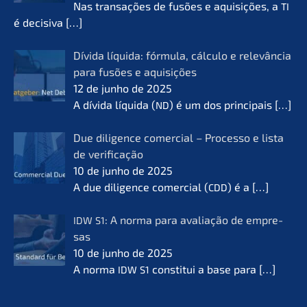
Nas transa­ções de fusões e aquisi­ções, a
TI
é decisi­va
[…]
Dívida líqui­da: fórmu­la, cálcu­lo e relevân­cia
para fusões e aquisi­ções
12 de junho de 2025
A dívida líqui­da (
) é um dos princi­pais
[…]
ND
Due diligence comer­cial – Proces­so e lista
de verifi­ca­ção
10 de junho de 2025
A due diligence comer­cial (
) é a
[…]
CDD
: A norma para avalia­ção de empre­
IDW
S1
sas
10 de junho de 2025
A norma
consti­tui a base para
[…]
IDW
S1