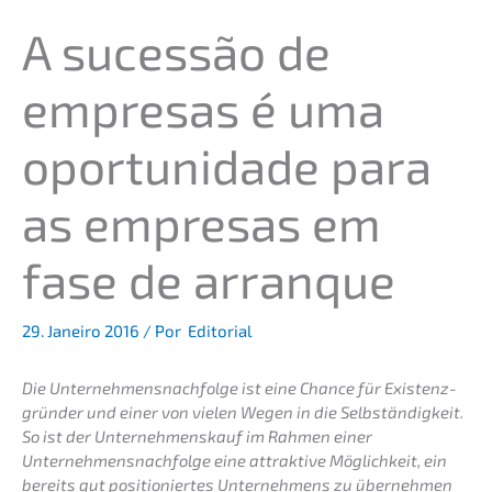
A suces­são de
empre­sas é uma
oportu­ni­da­de para
as empre­sas em
fase de arranque
29. Janei­ro 2016
/ Por
Editorial
Die Unternehmens­nachfolge ist eine Chance für Existenz­
grün­der und einer von vielen Wegen in die Selbstän­dig­keit.
So ist der Unter­nehmens­kauf im Rahmen einer
Unternehmens­nachfolge eine attrak­ti­ve Möglich­keit, ein
bereits gut positio­nier­tes Unter­neh­mens zu überneh­men