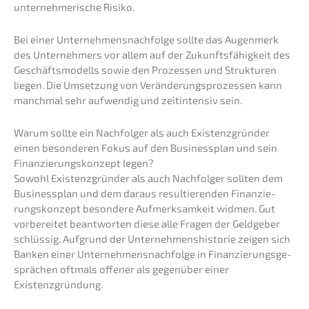
unter­neh­me­ri­sche Risiko.
Bei einer Unternehmens­nachfolge sollte das Augen­merk
des Unter­neh­mers vor allem auf der Zukunfts­fä­hig­keit des
Geschäfts­mo­dells sowie den Prozes­sen und Struk­tu­ren
liegen. Die Umset­zung von Verän­de­rungs­pro­zes­sen kann
manch­mal sehr aufwen­dig und zeitin­ten­siv sein.
Warum sollte ein Nachfol­ger als auch Existenz­grün­der
einen beson­de­ren Fokus auf den Business­plan und sein
Finan­zie­rungs­kon­zept legen?
Sowohl Existenz­grün­der als auch Nachfol­ger sollten dem
Business­plan und dem daraus resul­tie­ren­den Finan­zie­
rungs­kon­zept beson­de­re Aufmerk­sam­keit widmen. Gut
vorbe­rei­tet beant­wor­ten diese alle Fragen der Geldge­ber
schlüs­sig. Aufgrund der Unter­neh­mens­his­to­rie zeigen sich
Banken einer Unternehmens­nachfolge in Finan­zie­rungs­ge­
sprä­chen oftmals offener als gegen­über einer
Existenzgründung.