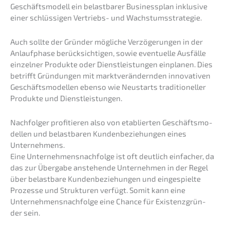
Geschäfts­mo­dell ein belast­ba­rer Business­plan inklu­si­ve
einer schlüs­si­gen Vertriebs- und Wachstumsstrategie.
Auch sollte der Gründer mögli­che Verzö­ge­run­gen in der
Anlauf­pha­se berück­sich­ti­gen, sowie eventu­el­le Ausfäl­le
einzel­ner Produk­te oder Dienst­leis­tun­gen einpla­nen. Dies
betrifft Gründun­gen mit markt­ver­än­dern­den innova­ti­ven
Geschäfts­mo­del­len ebenso wie Neustarts tradi­tio­nel­ler
Produk­te und Dienstleistungen.
Nachfol­ger profi­tie­ren also von etablier­ten Geschäfts­mo­
del­len und belast­ba­ren Kunden­be­zie­hun­gen eines
Unternehmens.
Eine Unternehmens­nachfolge ist oft deutlich einfa­cher, da
das zur Überga­be anste­hen­de Unter­neh­men in der Regel
über belast­ba­re Kunden­be­zie­hun­gen und einge­spiel­te
Prozes­se und Struk­tu­ren verfügt. Somit kann eine
Unternehmens­nachfolge eine Chance für Existenz­grün­
der sein.