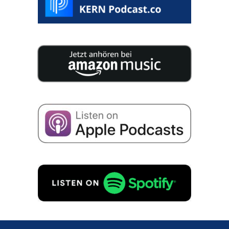
25 especia­lis­tas publi­cam 200 páginas reple­tas de
conhe­ci­men­to para a suces­são da sua empresa.
Concordo com o armaze­na­men­to dos meus
dados para receber e-mails sobre suces­são
empre­sa­ri­al, de acordo com
Políti­ca de priva­ci­da­
de
para.
PEDIDO GRATUITO!