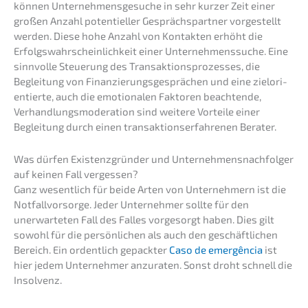
können Unter­neh­mens­ge­su­che in sehr kurzer Zeit einer
großen Anzahl poten­ti­el­ler Gesprächs­part­ner vorge­stellt
werden. Diese hohe Anzahl von Kontak­ten erhöht die
Erfolgs­wahr­schein­lich­keit einer Unter­neh­mens­su­che. Eine
sinnvol­le Steue­rung des Trans­ak­ti­ons­pro­zes­ses, die
Beglei­tung von Finan­zie­rungs­ge­sprä­chen und eine zielori­
en­tier­te, auch die emotio­na­len Fakto­ren beach­ten­de,
Verhand­lungs­mo­de­ra­ti­on sind weite­re Vortei­le einer
Beglei­tung durch einen trans­ak­ti­ons­er­fah­re­nen Berater.
Was dürfen Existenz­grün­der und Unter­neh­mens­nach­fol­ger
auf keinen Fall vergessen?
Ganz wesent­lich für beide Arten von Unter­neh­mern ist die
Notfall­vor­sor­ge. Jeder Unter­neh­mer sollte für den
unerwar­te­ten Fall des Falles vorge­sorgt haben. Dies gilt
sowohl für die persön­li­chen als auch den geschäft­li­chen
Bereich. Ein ordent­lich gepack­ter
Caso de emergên­cia
ist
hier jedem Unter­neh­mer anzura­ten. Sonst droht schnell die
Insolvenz.