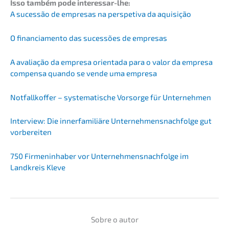
Isso também pode interessar-lhe:
A suces­são de empre­sas na perspe­ti­va da aquisição
O finan­cia­men­to das suces­sões de empresas
A avalia­ção da empre­sa orien­ta­da para o valor da empre­sa
compen­sa quando se vende uma empresa
Notfall­kof­fer – syste­ma­ti­sche Vorsor­ge für Unternehmen
Inter­view: Die inner­fa­mi­liä­re Unternehmens­nachfolge gut
vorbereiten
750 Firmen­in­ha­ber vor Unternehmens­nachfolge im
Landkreis Kleve
Sobre o autor