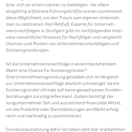
bzw. sich an einem solchen zu betei­li­gen. Vor allem
langjäh­rig erfah­re­ne Führungs­kräf­te nutzen zuneh­mend
diese Möglich­keit, um den Traum vom eigenen Unter­neh­
men zu reali­sie­ren. Karl Rehfuß, Exper­te für Unter­neh­
mens­nach­fol­gen in Stutt­gart gibt im nachfol­gen­den Inter­
view wesent­li­che Hinwei­se für Nachfol­ger und vergleicht
Chancen und Risiken von Unter­neh­mens­nach­fol­gen und
Existenzgründungen.
Ist die Unternehmens­nachfolge in einem bestehen­dem
Markt eine Chance für Existenzgründer?
Eine Unter­neh­mens­grün­dung gestal­tet sich im Vergleich
zur Unternehmens­nachfolge deutlich schwie­ri­ger, da ein
Existenz­grün­der oftmals auf keine gewach­se­nen Kunden­
be­zie­hun­gen zurück­grei­fen kann. Zudem benötigt der
Jungun­ter­neh­mer Zeit und ausrei­chend finan­zi­el­le Mittel,
um die Produk­te oder Dienst­leis­tun­gen am Markt erfolg­
reich und nachhal­tig zu positionieren.
Grund­vor­aus­set­zung dafür ist neben dem klar erarbei­te­ten