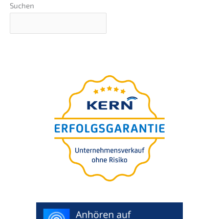
Suchen
O
guia defini­tivo
para a
suces­são da sua empresa