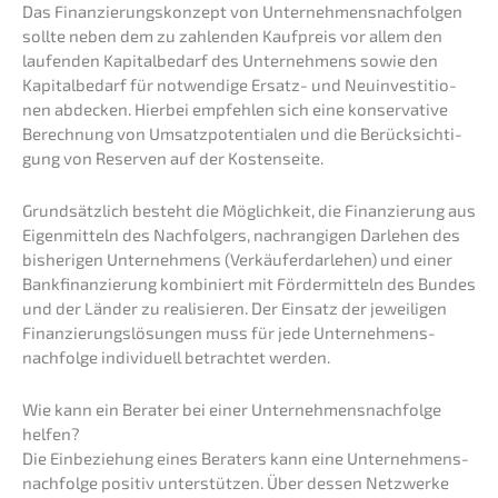
Das Finan­zie­rungs­kon­zept von Unter­neh­mens­nach­fol­gen
sollte neben dem zu zahlen­den Kaufpreis vor allem den
laufen­den Kapital­be­darf des Unter­neh­mens sowie den
Kapital­be­darf für notwen­di­ge Ersatz- und Neuin­ves­ti­tio­
nen abdecken. Hierbei empfeh­len sich eine konser­va­ti­ve
Berech­nung von Umsatz­po­ten­tia­len und die Berück­sich­ti­
gung von Reser­ven auf der Kostenseite.
Grund­sätz­lich besteht die Möglich­keit, die Finan­zie­rung aus
Eigen­mit­teln des Nachfol­gers, nachran­gi­gen Darle­hen des
bishe­ri­gen Unter­neh­mens (Verkäu­fer­dar­le­hen) und einer
Bankfi­nan­zie­rung kombi­niert mit Förder­mit­teln des Bundes
und der Länder zu reali­sie­ren. Der Einsatz der jewei­li­gen
Finan­zie­rungs­lö­sun­gen muss für jede Unternehmens­
nachfolge indivi­du­ell betrach­tet werden.
Wie kann ein Berater bei einer Unternehmens­nachfolge
helfen?
Die Einbe­zie­hung eines Beraters kann eine Unternehmens­
nachfolge positiv unter­stüt­zen. Über dessen Netzwer­ke