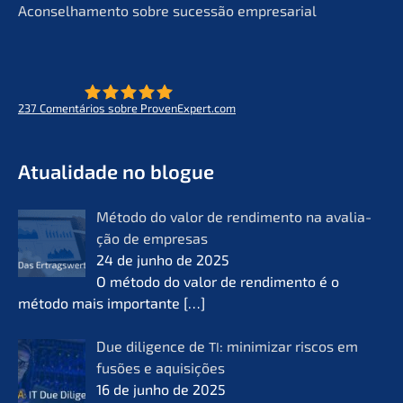
Aconsel­ha­men­to sobre suces­são empresarial
237
Comen­tá­ri­os sobre ProvenExpert.com
- O futuro do lifeworks
KERN
Atual­i­da­de no blogue
Método do valor de rendi­men­to na avalia­
ção de empre­sas
24 de junho de 2025
O método do valor de rendi­men­to é o
método mais importan­te
[…]
Due diligence de
: minimi­zar riscos em
TI
fusões e aquisi­ções
16 de junho de 2025