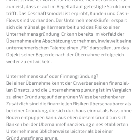
zumeist, dass er auf im Regel­fall auf gefes­tig­te Struk­tu­ren
trifft. Das Geschäfts­mo­dell ist erprobt, Kunden und Cash-
Flows sind vorhan­den. Der Unter­neh­mens­käu­fer erspart
sich die mühse­li­ge Kärrner­ar­beit und das Risiko einer
Unter­neh­mens­grün­dung. Er kann bereits im Vorfeld der
Übernah­me eine Abschät­zung vorneh­men, inwie­weit seine
unter­neh­me­ri­schen Talen­te einen „Fit“ darstel­len, um das
Objekt seiner Begier­de nach der Übernah­me erfolg­reich
weiter zu entwickeln.
Unter­nehmens­kauf oder Firmengründung?
Bei einer Übernah­me kennt der Erwer­ber seinen finan­zi­el­
len Einsatz, und die Unter­neh­mens­pla­nung ist im Vergleich
zu einer Gründung auf der grünen Wiese berechen­ba­rer.
Zusätz­lich sind die finan­zi­el­len Risiken überschau­ba­rer als
bei einer Gründung, die sich durch­aus einmal als Fass ohne
Boden entpup­pen kann. Aus eben diesem Grund tun sich
Banken bei der Übernah­me­fi­nan­zie­rung eines etablier­ten
Unter­neh­mens üblicher­wei­se leich­ter als bei einer
Gründungsfinanzierung.