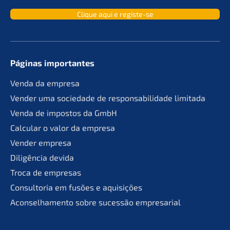
Clique aqui e registe-se
Páginas importan­tes
Venda da empresa
Vender uma socie­da­de de responsa­bil­ida­de limitada
Venda de impos­tos da GmbH
Calcu­lar o valor da empresa
Vender empre­sa
Diligên­cia devida
Troca de empresas
Consult­oria em fusões e aquisições
Aconsel­ha­men­to sobre suces­são empresarial