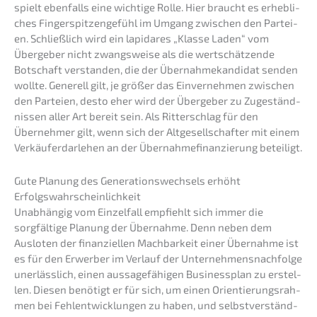
spielt ebenfalls eine wichti­ge Rolle. Hier braucht es erheb­li­
ches Finger­spit­zen­ge­fühl im Umgang zwischen den Partei­
en. Schließ­lich wird ein lapida­res „Klasse Laden“ vom
Überge­ber nicht zwangs­wei­se als die wertschät­zen­de
Botschaft verstan­den, die der Übernah­me­kan­di­dat senden
wollte. Generell gilt, je größer das Einver­neh­men zwischen
den Partei­en, desto eher wird der Überge­ber zu Zugeständ­
nis­sen aller Art bereit sein. Als Ritter­schlag für den
Überneh­mer gilt, wenn sich der Altge­sell­schaf­ter mit einem
Verkäu­fer­dar­le­hen an der Übernah­me­fi­nan­zie­rung beteiligt.
Gute Planung des Genera­ti­ons­wech­sels erhöht
Erfolgswahrscheinlichkeit
Unabhän­gig vom Einzel­fall empfiehlt sich immer die
sorgfäl­ti­ge Planung der Übernah­me. Denn neben dem
Auslo­ten der finan­zi­el­len Machbar­keit einer Übernah­me ist
es für den Erwer­ber im Verlauf der Unternehmens­nachfolge
unerläss­lich, einen aussa­ge­fä­hi­gen Business­plan zu erstel­
len. Diesen benötigt er für sich, um einen Orien­tie­rungs­rah­
men bei Fehlent­wick­lun­gen zu haben, und selbst­ver­ständ­