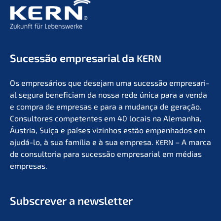
Suces­são empre­sa­ri­al da
KERN
Os empresá­ri­os que desejam uma suces­são empre­sa­ri­
al segura benefi­ci­am da nossa rede única para a venda
e compra de empre­sas e para a mudan­ça de geração.
Consul­to­res compe­ten­tes em 40 locais na Aleman­ha,
Áustria, Suíça e países vizin­hos estão empen­ha­dos em
ajudá-lo, à sua família e à sua empre­sa.
– A marca
KERN
de consult­oria para suces­são empre­sa­ri­al em médias
empresas.
Subscrever a newsletter