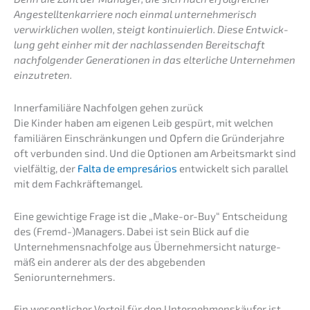
Angestell­ten­kar­rie­re noch einmal unter­neh­me­risch
verwirk­li­chen wollen, steigt konti­nu­ier­lich. Diese Entwick­
lung geht einher mit der nachlas­sen­den Bereit­schaft
nachfol­gen­der Genera­tio­nen in das elter­li­che Unter­neh­men
einzutreten.
Inner­fa­mi­liä­re Nachfol­gen gehen zurück
Die Kinder haben am eigenen Leib gespürt, mit welchen
familiä­ren Einschrän­kun­gen und Opfern die Gründer­jah­re
oft verbun­den sind. Und die Optio­nen am Arbeits­markt sind
vielfäl­tig, der
Falta de empresá­ri­os
entwi­ckelt sich paral­lel
mit dem Fachkräftemangel.
Eine gewich­ti­ge Frage ist die „Make-or-Buy“ Entschei­dung
des (Fremd-)Managers. Dabei ist sein Blick auf die
Unternehmens­nachfolge aus Überneh­mer­sicht natur­ge­
mäß ein anderer als der des abgeben­den
Seniorunternehmers.
Ein wesent­li­cher Vorteil für den Unter­neh­mens­käu­fer ist