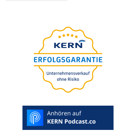
O
guia defini­tivo
para a
suces­são da sua empresa
25 especia­lis­tas publi­cam 200 páginas reple­tas de