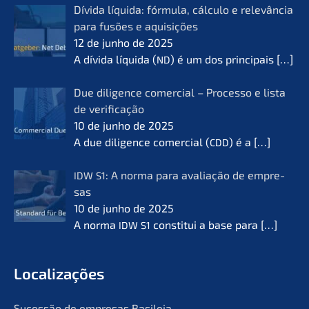
Dívida líqui­da: fórmu­la, cálcu­lo e relevân­cia
para fusões e aquisi­ções
12 de junho de 2025
A dívida líqui­da (
) é um dos princi­pais
[…]
ND
Due diligence comer­cial – Proces­so e lista
de verifi­ca­ção
10 de junho de 2025
A due diligence comer­cial (
) é a
[…]
CDD
: A norma para avalia­ção de empre­
IDW
S1
sas
10 de junho de 2025
A norma
consti­tui a base para
[…]
IDW
S1
Locali­za­ções
Suces­são de empre­sas Basileia