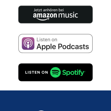
conhe­ci­men­to para a suces­são da sua empresa.
Concordo com o armaze­na­men­to dos meus
dados para receber e-mails sobre suces­são
empre­sa­ri­al, de acordo com
Políti­ca de priva­ci­da­
de
para.
PEDIDO GRATUITO!