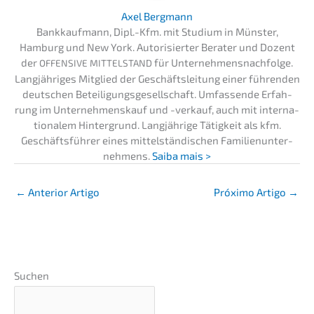
Axel Bergmann
Bankkauf­mann, Dipl.-Kfm. mit Studi­um in Münster,
Hamburg und New York. Autori­sier­ter Berater und Dozent
der
für Unternehmens­nachfolge.
OFFENSIVE
MITTELSTAND
Langjäh­ri­ges Mitglied der Geschäfts­lei­tung einer führen­den
deutschen Betei­li­gungs­ge­sell­schaft. Umfas­sen­de Erfah­
rung im Unter­nehmens­kauf und -verkauf, auch mit inter­na­
tio­na­lem Hinter­grund. Langjäh­ri­ge Tätig­keit als kfm.
Geschäfts­füh­rer eines mittel­stän­di­schen Famili­en­un­ter­
neh­mens.
Saiba mais >
←
Anterior Artigo
Próxi­mo Artigo
→
Suchen