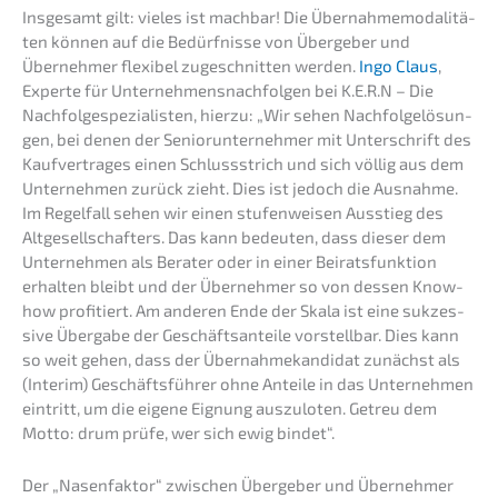
Insge­samt gilt: vieles ist machbar! Die Übernah­me­mo­da­li­tä­
ten können auf die Bedürf­nis­se von Überge­ber und
Überneh­mer flexi­bel zugeschnit­ten werden.
Ingo Claus
,
Exper­te für Unter­neh­mens­nach­fol­gen bei K.E.R.N – Die
Nachfolge­spezialisten, hierzu: „Wir sehen Nachfol­ge­lö­sun­
gen, bei denen der Senior­un­ter­neh­mer mit Unter­schrift des
Kaufver­tra­ges einen Schluss­strich und sich völlig aus dem
Unter­neh­men zurück zieht. Dies ist jedoch die Ausnah­me.
Im Regel­fall sehen wir einen stufen­wei­sen Ausstieg des
Altge­sell­schaf­ters. Das kann bedeu­ten, dass dieser dem
Unter­neh­men als Berater oder in einer Beirats­funk­ti­on
erhal­ten bleibt und der Überneh­mer so von dessen Know-
how profi­tiert. Am anderen Ende der Skala ist eine sukzes­
si­ve Überga­be der Geschäfts­an­tei­le vorstell­bar. Dies kann
so weit gehen, dass der Übernah­me­kan­di­dat zunächst als
(Interim) Geschäfts­füh­rer ohne Antei­le in das Unter­neh­men
eintritt, um die eigene Eignung auszu­lo­ten. Getreu dem
Motto: drum prüfe, wer sich ewig bindet“.
Der „Nasen­fak­tor“ zwischen Überge­ber und Überneh­mer