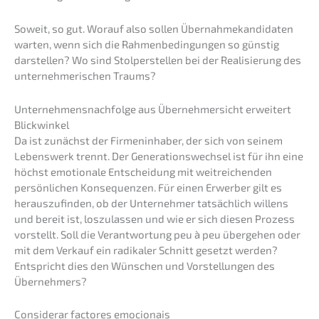
Soweit, so gut. Worauf also sollen Übernah­me­kan­di­da­ten
warten, wenn sich die Rahmen­be­din­gun­gen so günstig
darstel­len? Wo sind Stolper­stel­len bei der Reali­sie­rung des
unter­neh­me­ri­schen Traums?
Unternehmens­nachfolge aus Überneh­mer­sicht erwei­tert
Blickwinkel
Da ist zunächst der Firmen­in­ha­ber, der sich von seinem
Lebens­werk trennt. Der Generations­wechsel ist für ihn eine
höchst emotio­na­le Entschei­dung mit weitrei­chen­den
persön­li­chen Konse­quen­zen. Für einen Erwer­ber gilt es
heraus­zu­fin­den, ob der Unter­neh­mer tatsäch­lich willens
und bereit ist, loszu­las­sen und wie er sich diesen Prozess
vorstellt. Soll die Verant­wor­tung peu à peu überge­hen oder
mit dem Verkauf ein radika­ler Schnitt gesetzt werden?
Entspricht dies den Wünschen und Vorstel­lun­gen des
Übernehmers?
Considerar facto­res emocionais