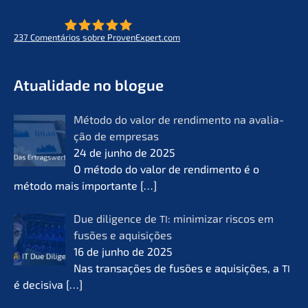
237
Comen­tá­ri­os sobre ProvenExpert.com
- O futuro do lifeworks
KERN
Atual­i­da­de no blogue
Método do valor de rendi­men­to na avalia­
ção de empre­sas
24 de junho de 2025
O método do valor de rendi­men­to é o
método mais importan­te
[…]
Due diligence de
: minimi­zar riscos em
TI
fusões e aquisi­ções
16 de junho de 2025
Nas transa­ções de fusões e aquisi­ções, a
TI
é decisi­va
[…]