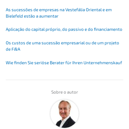
As suces­sões de empre­sas na Veste­fá­lia Orien­tal e em
Biele­feld estão a aumentar
Aplica­ção do capital próprio, do passi­vo e do financiamento
Os custos de uma suces­são empre­sa­ri­al ou de um proje­to
de F
&
A
Wie finden Sie seriö­se Berater für Ihren Unternehmenskauf
Sobre o autor