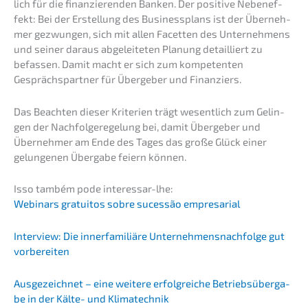
lich für die finan­zie­ren­den Banken. Der positi­ve Neben­ef­
fekt: Bei der Erstel­lung des Business­plans ist der Überneh­
mer gezwun­gen, sich mit allen Facet­ten des Unter­neh­mens
und seiner daraus abgelei­te­ten Planung detail­liert zu
befas­sen. Damit macht er sich zum kompe­ten­ten
Gesprächs­part­ner für Überge­ber und Finanziers.
Das Beach­ten dieser Krite­ri­en trägt wesent­lich zum Gelin­
gen der Nachfol­ge­re­ge­lung bei, damit Überge­ber und
Überneh­mer am Ende des Tages das große Glück einer
gelun­ge­nen Überga­be feiern können.
Isso também pode interessar-lhe:
Webinars gratui­tos sobre suces­são empresarial
Inter­view: Die inner­fa­mi­liä­re Unternehmens­nachfolge gut
vorbereiten
Ausge­zeich­net – eine weite­re erfolg­rei­che Betriebs­über­ga­
be in der Kälte- und Klimatechnik