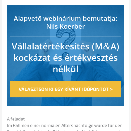
Alapve­tő webiná­ri­um
bemutat­ja:
Nils Koerber
Vállala­térté­ke­sí­tés (M
A)
&
kocká­zat és érték­vesz­tés
nélkül
>
VÁLASZTSON
KI
EGY
KÍVÁNT
IDŐPONTOT
A feladat
Im Rahmen einer norma­len Alters­nach­fol­ge wurde für den