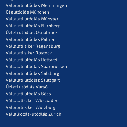
Vállala­ti utódlás Memmingen
Cégutód­lás München
Vállala­ti utódlás Münster
Vállala­ti utódlás Nürnberg
Üzleti utódlás Osnabrück
Vállala­ti utódlás Palma
Vállala­ti siker Regensburg
Vállala­ti siker Rostock
Vállala­ti utódlás Rottweil
Vállala­ti utódlás Saarbrücken
Vállala­ti utódlás Salzburg
Vállala­ti utódlás Stuttgart
Üzleti utódlás Varsó
Vállala­ti utódlás Bécs
Vállala­ti siker Wiesbaden
Vállala­ti siker Würzburg
Vállal­ko­zás-utódlás Zürich