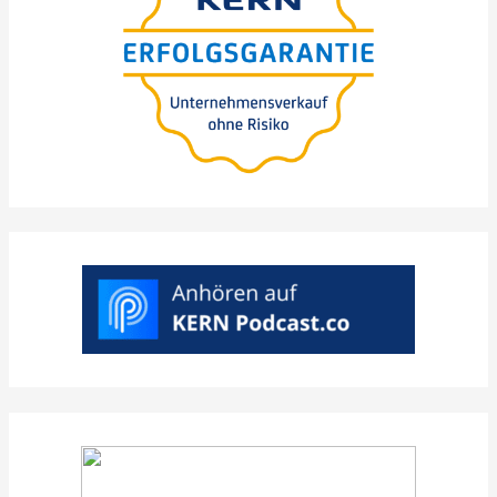
kocká­zat és érték­vesz­tés
nélkül
>
VÁLASZTSON
KI
EGY
KÍVÁNT
IDŐPONTOT