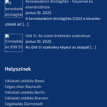
Keres­ke­del­mi átvilá­gí­tás - folyamat és
ellenőr­ző­lis­ta
június 10. 2025
A keres­ke­del­mi átvilá­gí­tás (
) a követ­ke­
CDD
zők­ből áll
[…]
: Az üzleti értékelés szabvá­nya
IDW
S1
június 10. 2025
Az
szabvá­ny képezi az alapját
[…]
IDW
S1
Helyszí­nek
Vállala­ti utódlás Basel
Céges siker Bayreuth
Vállala­ti utódlás Berlin
Vállala­ti utódlás Bremen
Cégáta­dás Darmstadt