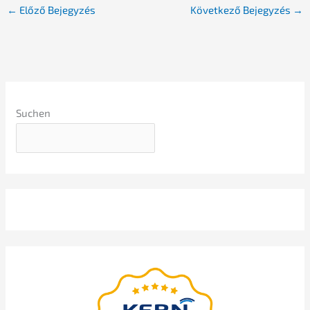
←
Előző Bejegyzés
Követ­ke­ző Bejegy­zés
→
Suchen
Alapve­tő webiná­ri­um
bemutat­ja:
Nils Koerber
Vállala­térté­ke­sí­tés (M
A)
&