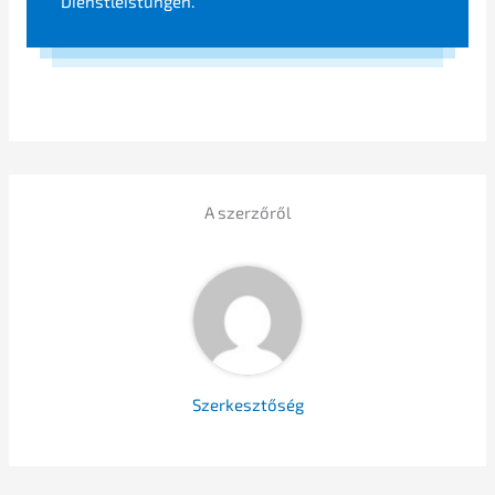
Dienstleistungen.
A szerzőről
Szerkesz­tő­ség