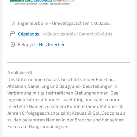
Ingenieur­bü­ro - Umwelt­gut­ach­ten
NK002283
Cégela­dás
| Vállalat­vá­sár­lás | Generációváltás
Felügye­li:
Nils Koerber
A vállala­tról
Das Unter­neh­men hat als Geschäfts­fel­der Rückbau,
Altlas­ten, Sanie­rung und Baugrund- beurtei­lun­gen in
Verbin­dung mit gutach­ter­li­chen Stellung­nah­men. Das
Ingenieur­bü­ro ist bundes- weit tätig und zählt renom­
mier­tes­te Namen zu seinem Kunden­stamm. Mit über 30
Jahren Erfolgs­ge­schich­te zählt Krauss
&
Coll Geocon­sult
zu den bekann­ten Namen in der Branche und hat seinen
Fokus auf Baugrundanalysen.