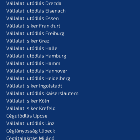
Vállala­ti utódlás Drezda
Vállala­ti utódlás Eisenach
Vállala­ti utódlás Essen
Vállala­ti siker Frankfurt
Vállala­ti utódlás Freiburg
Vállala­ti siker Graz
Vállala­ti utódlás Halle
Vállala­ti utódlás Hamburg
Vállala­ti utódlás Hamm
Vállala­ti utódlás Hannover
Vállala­ti utódlás Heidelberg
Vállala­ti siker Ingolstadt
Vállala­ti utódlás Kaiserslautern
Vállala­ti siker Köln
Vállala­ti siker Krefeld
Cégutód­lás Lipcse
Vállala­ti utódlás Linz
Céglá­n­yos­ság Lübeck
Cégátalakí­tás Milánó