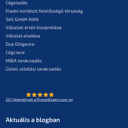
Cégela­dás
Eladni korlá­tolt felelős­sé­gű társaság
Sell GmbH Adók
Vállala­ti érték kiszámítása
Válla­lat eladása
Due Diligence
Cégcse­re
M
&
A tanác­sa­dás
Üzleti utódlá­si tanácsadás
237
Vélemé­ny­ek a ProvenExpert.com-on
- Az életmű­vek jövője
KERN
Aktuá­lis a blogban