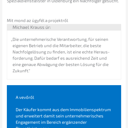
Spezi­al­dienst­leis­ter in Olden­burg ein Nachfol­ger gesucht.
Mit mond az ügyfél a projektről
Micha­el Krauss úr:
„
Die unter­neh­me­ri­sche Verant­wor­tung, für seinen
eigenen Betrieb und die Mitar­bei­ter, die beste
Nachfol­ge­lö­sung zu finden, ist eine echte Heraus­
for­de­rung. Dafür bedarf es ausrei­chend Zeit und
eine genaue Abwägung der besten Lösung für die
Zukunft.“
A vevőről
Der Käufer kommt aus dem Immobi­li­en­spek­trum
und erwei­tert damit sein unter­neh­me­ri­sches
Engage­ment im Bereich ergän­zen­der