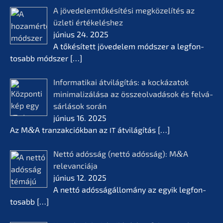
A jövedelem­tőké­sí­té­si megkö­ze­lí­tés az
üzleti értékelés­hez
június 24. 2025
A tőkésí­tett jövede­lem módszer a legfon­
tosabb módszer
[…]
Infor­ma­ti­kai átvilá­gí­tás: a kocká­z­a­tok
minima­li­zá­lá­sa az összeol­va­dá­sok és felvá­
sár­lá­sok során
június 16. 2025
Az M
&
A tranzak­ciók­ban az
átvilá­gí­tás
[…]
IT
Nettó adósság (nettó adósság): M
&
A
relevan­ciá­ja
június 12. 2025
A nettó adóssá­gál­lomá­ny az egyik legfon­
tosabb
[…]