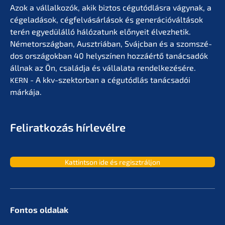
Azok a vállal­ko­zók, akik biztos cégutód­lás­ra vágynak, a
cégela­dá­sok, cégfel­vá­sár­lá­sok és generá­ció­vál­tá­sok
terén egyedülál­ló hálóza­tunk előny­eit élvez­he­tik.
Németor­szág­ban, Ausztriá­ban, Svájc­ban és a szomszé­
dos orszá­gok­ban 40 helyszí­nen hozzá­értő tanác­sa­dók
állnak az Ön, család­ja és vállala­ta rendel­ke­zé­sé­re.
- A kkv-szektor­ban a cégutód­lás tanác­sa­dói
KERN
márkája.
Feliratko­zás hírlevélre
Kattint­son ide és regisztráljon
Fontos oldalak