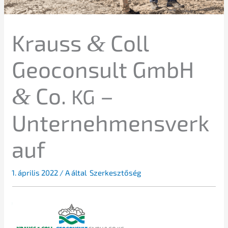
Krauss
Coll
&
Geocon­sult GmbH
Co.
–
&
KG
Unternehmensverk
auf
1. ápril­is 2022
/ A által
Szerkesztőség