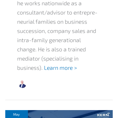
he works nation­wi­de as a
consultant/advisor to entre­pre­
neu­ri­al families on business
succes­si­on, compa­ny sales and
intra-family genera­tio­nal
change. He is also a trained
media­tor (specia­li­sing in
business).
Learn more >
May