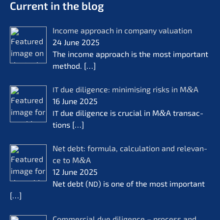
Current in the blog
Income approach in compa­ny valua­ti­on
24 June 2025
The income approach is the most important
method.
[…]
due diligence: minimi­sing risks in M
&
A
IT
16 June 2025
due diligence is crucial in M
&
A transac­
IT
tions
[…]
Net debt: formu­la, calcu­la­ti­on and relevan­
ce to M
&
A
12 June 2025
Net debt (
) is one of the most important
ND
[…]
Commer­cial due diligence – process and