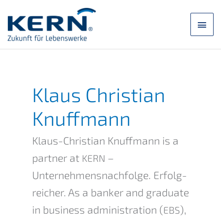
Skip
to
main
content
men
Klaus Chris­ti­an
Knuffmann
Klaus-Chris­ti­an Knuff­mann is a
partner at
–
KERN
Unternehmens­nachfolge. Erfolg­
rei­cher. As a banker and gradua­te
in business adminis­tra­ti­on (
),
EBS