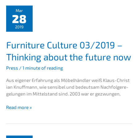
on
in
Mar
28
times
of
2019
the
CORONA
Furni­tu­re Cultu­re 03/2019 –
crisis
Thinking about the future now
Press
/
1 minute of reading
Aus eigener Erfah­rung als Möbel­händ­ler weiß Klaus-Chris­t
i­an Knuff­mann, wie sensi­bel und bedeut­sam Nachfol­ge­re­
ge­lun­gen im Mittel­stand sind. 2003 war er gezwungen,
Furni­
Read more »
tu­
re
Cultu­
re