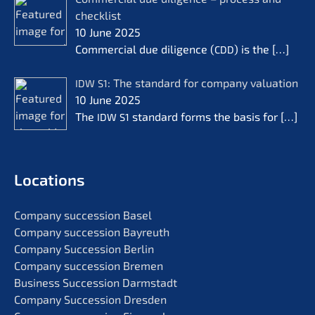
check­list
10 June 2025
Commer­cial due diligence (
) is the
[…]
CDD
: The standard for compa­ny valua­ti­on
IDW
S1
10 June 2025
The
standard forms the basis for
[…]
IDW
S1
Locati­ons
Compa­ny succes­si­on Basel
Compa­ny succes­si­on Bayreuth
Compa­ny Succes­si­on Berlin
Compa­ny succes­si­on Bremen
Business Succes­si­on Darmstadt
Compa­ny Succes­si­on Dresden