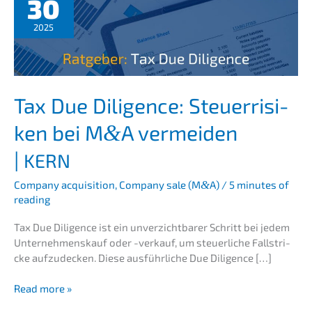
30
2025
Tax Due Diligence: Steuer­ri­si­
ken bei M
A vermei­den
&
|
KERN
Compa­ny acqui­si­ti­on
,
Compa­ny sale (M
&
A)
/
5 minutes of
reading
Tax Due Diligence ist ein unver­zicht­ba­rer Schritt bei jedem
Unter­nehmens­kauf oder -verkauf, um steuer­li­che Fallstri­
cke aufzu­de­cken. Diese ausführ­li­che Due Diligence […]
Tax
Read more »
Due