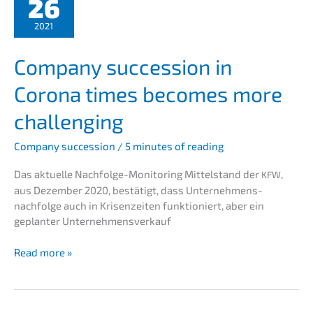
26
for
buyers
2021
for
the
Compa­ny succes­si­on in
sale
of
Corona times becomes more
a
compa­
challenging
ny
Compa­ny succes­si­on
/
5 minutes of reading
Das aktuel­le Nachfol­ge-Monito­ring Mittel­stand der
,
KFW
aus Dezem­ber 2020, bestä­tigt, dass Unternehmens­
nachfolge auch in Krisen­zei­ten funktio­niert, aber ein
geplan­ter Unternehmensverkauf
Compa­
Read more »
ny
succes­
si­
on