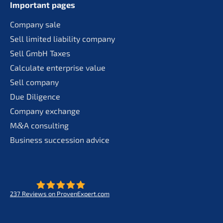
Important pages
Compa­ny sale
Sell limit­ed liabi­li­ty company
Sell GmbH Taxes
Calcu­la­te enter­pri­se value
Sell compa­ny
Due Diligence
Compa­ny exchange
M
&
A consul­ting
Business succes­si­on advice
237
Reviews on ProvenExpert.com
- Future for lifeworks
KERN