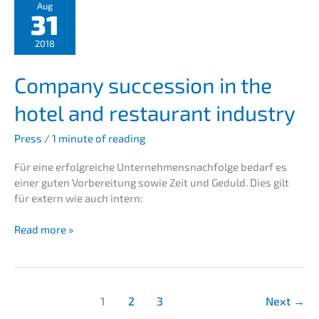
03/2019
Aug
31
–
Thinking
2018
about
the
Compa­ny succes­si­on in the
future
now
hotel and restau­rant industry
Press
/
1 minute of reading
Für eine erfolg­rei­che Unternehmens­nachfolge bedarf es
einer guten Vorbe­rei­tung sowie Zeit und Geduld. Dies gilt
für extern wie auch intern:
Compa­
Read more »
ny
succes­
si­
on
1
2
3
Next
→
in