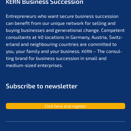
Business Succession
KERN
Entre­pre­neurs who want secure business succes­si­on
can benefit from our unique network for selling and
buying businesses and genera­tio­nal change. Compe­tent
consul­tants at 40 locati­ons in Germa­ny, Austria, Switz­
er­land and neigh­bou­ring count­ries are commit­ted to
you, your family and your business.
– The consul­
KERN
ting brand for business succes­si­on in small and
medium-sized enterprises.
Subscri­be to newsletter
Click here and register