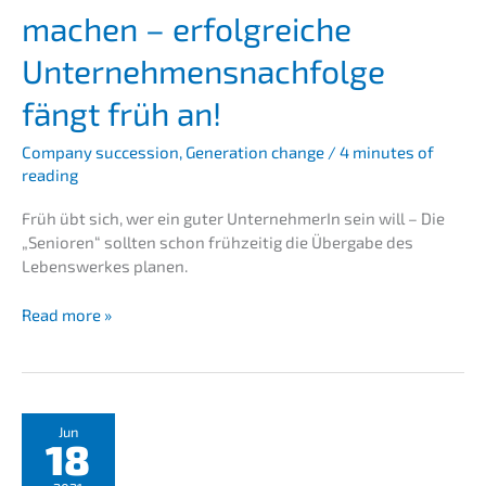
machen – erfolg­rei­che
Unternehmens­nachfolge
fängt früh an!
Compa­ny succes­si­on
,
Genera­ti­on change
/
4 minutes of
reading
Früh übt sich, wer ein guter Unter­neh­me­rIn sein will – Die
„Senio­ren“ sollten schon frühzei­tig die Überga­be des
Lebens­werkes planen.
Die
Read more »
Junio­
ren
zu
Senio­
ren
Jun
18
machen
–