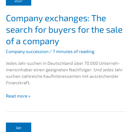
2021
erfolg­
rei­
Compa­ny exchan­ges: The
che
Unternehmens­
search for buyers for the sale
nachfolge
fängt
of a company
früh
an!
Compa­ny succes­si­on
/
7 minutes of reading
Jedes Jahr suchen in Deutsch­land über 70.000 Unter­neh­
mens­in­ha­ber einen geeig­ne­ten Nachfol­ger. Und jedes Jahr
suchen zahlrei­che Kaufin­ter­es­sen­ten mit ausrei­chen­der
Finanzkraft,
Compa­
Read more »
ny
exchan­
ges:
The
search
Jan