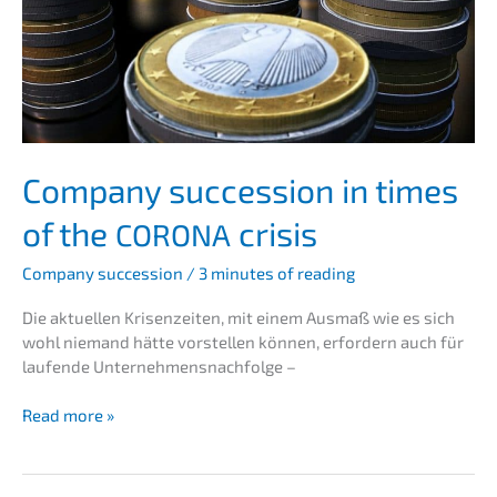
Compa­ny succes­si­on in times
of the
crisis
CORONA
Compa­ny succes­si­on
/
3 minutes of reading
Die aktuel­len Krisen­zei­ten, mit einem Ausmaß wie es sich
wohl niemand hätte vorstel­len können, erfor­dern auch für
laufen­de Unternehmensnachfolge –
Compa­
Read more »
ny
succes­
si­