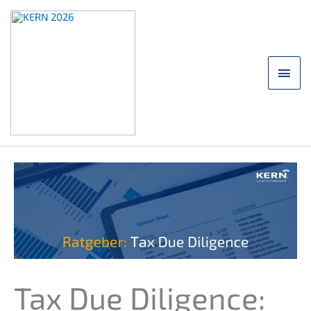
Saltar
para
o
conteúdo
Men
princ
Tax Due Diligence: