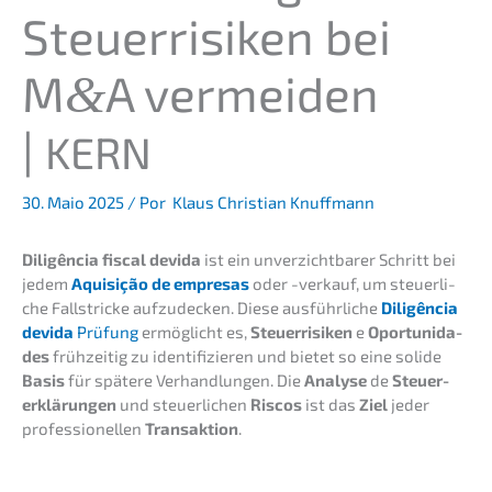
Steuer­ri­si­ken bei
M
A vermei­den
&
|
KERN
30. Maio 2025
/ Por
Klaus Christian Knuffmann
Diligên­cia fiscal devida
ist ein unver­zicht­ba­rer Schritt bei
jedem
Aquisi­ção de empre­sas
oder -verkauf, um steuer­li­
che Fallstri­cke aufzu­de­cken. Diese ausführ­li­che
Diligên­cia
devida
Prüfung
ermög­licht es,
Steuer­ri­si­ken
e
Oportu­ni­d­a­
des
frühzei­tig zu identi­fi­zie­ren und bietet so eine solide
Basis
für späte­re Verhand­lun­gen. Die
Analy­se
de
Steuer­
erklä­run­gen
und steuer­li­chen
Riscos
ist das
Ziel
jeder
profes­sio­nel­len
Trans­ak­ti­on
.