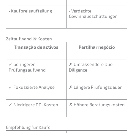
• Kaufpreis­auf­tei­lung
• Verdeck­te
Gewinnausschüttungen
Zeitauf­wand
&
Kosten
Transa­ção de activos
Partil­har negócio
✓ Gerin­ge­rer
✗ Umfas­sen­de­re Due
Prüfungsaufwand
Diligence
✓ Fokus­sier­te Analyse
✗ Länge­re Prüfungsdauer
✓ Niedri­ge­re DD-Kosten
✗ Höhere Beratungskosten
Empfeh­lung für Käufer