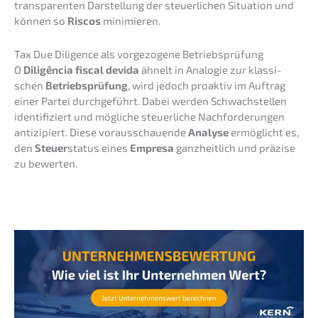
trans­pa­ren­ten Darstel­lung der steuer­li­chen Situa­ti­on und
können so
Riscos
minimieren.
Tax Due Diligence als vorge­zo­ge­ne Betriebsprüfung
O
Diligên­cia fiscal devida
ähnelt in Analo­gie zur klassi­
schen
Betriebs­prü­fung
, wird jedoch proak­tiv im Auftrag
einer Partei durch­ge­führt. Dabei werden Schwach­stel­len
identi­fi­ziert und mögli­che steuer­li­che Nachfor­de­run­gen
antizi­piert. Diese voraus­schau­en­de
Analy­se
ermög­licht es,
den
Steuer
status eines
Empre­sa
ganzheit­lich und präzi­se
zu bewerten.