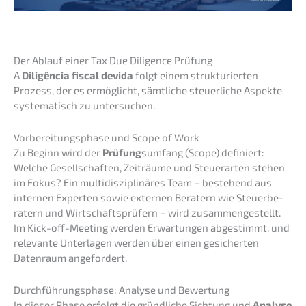
Der Ablauf einer Tax Due Diligence Prüfung
A
Diligên­cia fiscal devida
folgt einem struk­tu­rier­ten
Prozess, der es ermög­licht, sämtli­che steuer­li­che Aspek­te
syste­ma­tisch zu untersuchen.
Vorbe­rei­tungs­pha­se und Scope of Work
Zu Beginn wird der
Prüfung
sumfang (Scope) definiert:
Welche Gesell­schaf­ten, Zeiträu­me und Steuer­ar­ten stehen
im Fokus? Ein multi­dis­zi­pli­nä­res Team – bestehend aus
inter­nen Exper­ten sowie exter­nen Beratern wie Steuer­be­
ra­tern und Wirtschafts­prü­fern – wird zusam­men­ge­stellt.
Im Kick-off-Meeting werden Erwar­tun­gen abgestimmt, und
relevan­te Unter­la­gen werden über einen gesicher­ten
Daten­raum angefordert.
Durch­füh­rungs­pha­se: Analy­se und Bewertung
In dieser Phase erfolgt die gründ­li­che Sichtung und
Analy­se