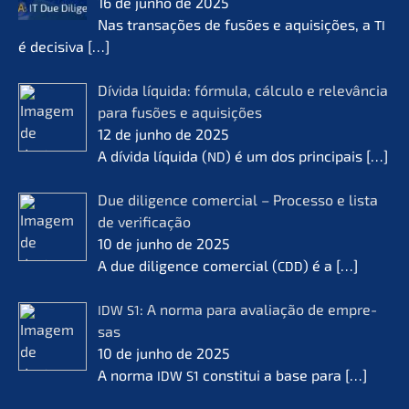
16 de junho de 2025
Nas transa­ções de fusões e aquisi­ções, a
TI
é decisi­va
[…]
Dívida líqui­da: fórmu­la, cálcu­lo e relevân­cia
para fusões e aquisi­ções
12 de junho de 2025
A dívida líqui­da (
) é um dos princi­pais
[…]
ND
Due diligence comer­cial – Proces­so e lista
de verifi­ca­ção
10 de junho de 2025
A due diligence comer­cial (
) é a
[…]
CDD
: A norma para avalia­ção de empre­
IDW
S1
sas
10 de junho de 2025
A norma
consti­tui a base para
[…]
IDW
S1