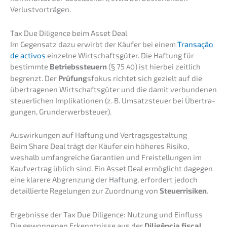
Verlustvorträgen.
Tax Due Diligence beim Asset Deal
Im Gegen­satz dazu erwirbt der Käufer bei einem
Transa­ção
de activos
einzel­ne Wirtschafts­gü­ter. Die Haftung für
bestimm­te
Betriebs­steu­ern
(§ 75
) ist hierbei zeitlich
AO
begrenzt. Der
Prüfung
sfokus richtet sich gezielt auf die
übertra­ge­nen Wirtschafts­gü­ter und die damit verbun­de­nen
steuer­li­chen Impli­ka­tio­nen (z. B. Umsatz­steu­er bei Übertra­
gun­gen, Grunderwerbsteuer).
Auswir­kun­gen auf Haftung und Vertragsgestaltung
Beim Share Deal trägt der Käufer ein höheres Risiko,
weshalb umfang­rei­che Garan­tien und Freistel­lun­gen im
Kaufver­trag üblich sind. Ein Asset Deal ermög­licht dagegen
eine klare­re Abgren­zung der Haftung, erfor­dert jedoch
detail­lier­te Regelun­gen zur Zuord­nung von
Steuer­ri­si­ken
.
Ergeb­nis­se der Tax Due Diligence: Nutzung und Einfluss
Die gewon­ne­nen Erkennt­nis­se aus der
Diligên­cia fiscal