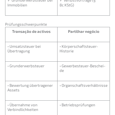
Immobilien
8c KStG)
Prüfungs­schwer­punk­te
Transa­ção de activos
Partil­har negócio
• Umsatz­steu­er bei
• Körper­schaft­steu­er-
Übertragung
Histo­rie
• Grund­er­werb­steu­er
• Gewer­be­steu­er-Beschei­
de
• Bewer­tung übertra­ge­ner
• Organ­schafts­ver­hält­nis­se
Assets
• Übernah­me von
• Betriebs­prü­fun­gen
Verbindlichkeiten