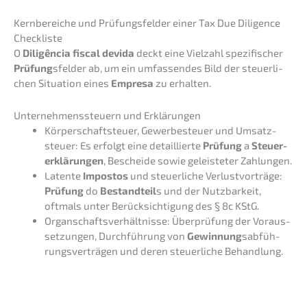
Kernbe­rei­che und Prüfungs­fel­der einer Tax Due Diligence
Checkliste
O
Diligên­cia fiscal devida
deckt eine Vielzahl spezi­fi­scher
Prüfung
sfelder ab, um ein umfas­sen­des Bild der steuer­li­
chen Situa­ti­on eines
Empre­sa
zu erhalten.
Unter­neh­mens­steu­ern und Erklärungen
Körper­schaft­steu­er, Gewer­be­steu­er und Umsatz­
steu­er: Es erfolgt eine detail­lier­te
Prüfung
a
Steuer­
erklä­run­gen
, Beschei­de sowie geleis­te­ter Zahlungen.
Laten­te
Impos­tos
und steuer­li­che Verlust­vor­trä­ge:
Prüfung
do
Bestand­teil
s und der Nutzbar­keit,
oftmals unter Berück­sich­ti­gung des § 8c KStG.
Organ­schafts­ver­hält­nis­se: Überprü­fung der Voraus­
set­zun­gen, Durch­füh­rung von
Gewin­nung
sabfüh­
rungs­ver­trä­gen und deren steuer­li­che Behandlung.