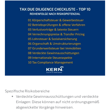
Spezi­fi­sche Risikobereiche
Verdeck­te Gewinn­aus­schüt­tun­gen und verdeck­te
Einla­gen: Diese können auf nicht ordnungs­ge­mäß
abgewi­ckel­te Vorgän­ge hinweisen.