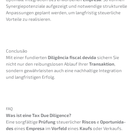
Syner­gie­po­ten­zia­le aufge­zeigt und notwen­di­ge struk­tu­rel­le
Anpas­sun­gen geplant werden, um langfris­tig steuer­li­che
Vortei­le zu realisieren.
Conclusão
Mit einer fundier­ten
Diligên­cia fiscal devida
sichern Sie
nicht nur den reibungs­lo­sen Ablauf Ihrer
Trans­ak­ti­on
,
sondern gewähr­leis­ten auch eine nachhal­ti­ge Integra­ti­on
und langfris­ti­gen Erfolg.
FAQ
Was ist eine Tax Due Diligence?
Eine sorgfäl­ti­ge
Prüfung
steuer­li­cher
Riscos
e
Oportu­ni­d­a­
des
eines
Empre­sa
im
Vorfeld
eines
Kaufs
oder Verkaufs.