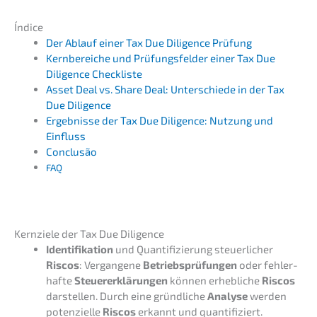
Índice
Der Ablauf einer Tax Due Diligence Prüfung
Kernbe­rei­che und Prüfungs­fel­der einer Tax Due
Diligence Checkliste
Asset Deal vs. Share Deal: Unter­schie­de in der Tax
Due Diligence
Ergeb­nis­se der Tax Due Diligence: Nutzung und
Einfluss
Conclusão
FAQ
Kernzie­le der Tax Due Diligence
Identi­fi­ka­ti­on
und Quanti­fi­zie­rung steuer­li­cher
Riscos
: Vergan­ge­ne
Betriebs­prü­fun­gen
oder fehler­
haf­te
Steuer­erklä­run­gen
können erheb­li­che
Riscos
darstel­len. Durch eine gründ­li­che
Analy­se
werden
poten­zi­el­le
Riscos
erkannt und quantifiziert.