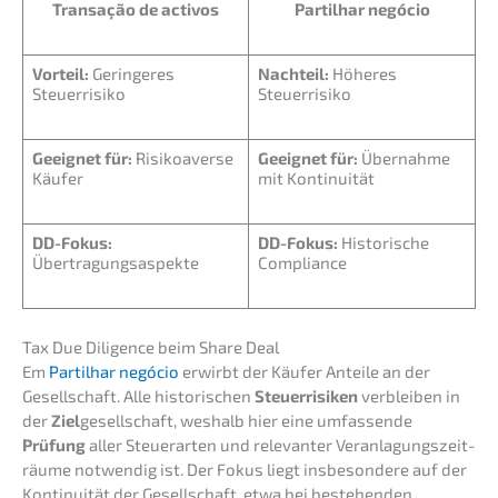
Transa­ção de activos
Partil­har negócio
Vorteil:
Gerin­ge­res
Nachteil:
Höheres
Steuerrisiko
Steuerrisiko
Geeig­net für:
Risiko­aver­se
Geeig­net für:
Übernah­me
Käufer
mit Kontinuität
DD-Fokus:
DD-Fokus:
Histo­ri­sche
Übertragungsaspekte
Compliance
Tax Due Diligence beim Share Deal
Em
Partil­har negócio
erwirbt der Käufer Antei­le an der
Gesell­schaft. Alle histo­ri­schen
Steuer­ri­si­ken
verblei­ben in
der
Ziel
gesell­schaft, weshalb hier eine umfas­sen­de
Prüfung
aller Steuer­ar­ten und relevan­ter Veran­la­gungs­zeit­
räu­me notwen­dig ist. Der Fokus liegt insbe­son­de­re auf der
Konti­nui­tät der Gesell­schaft, etwa bei bestehen­den