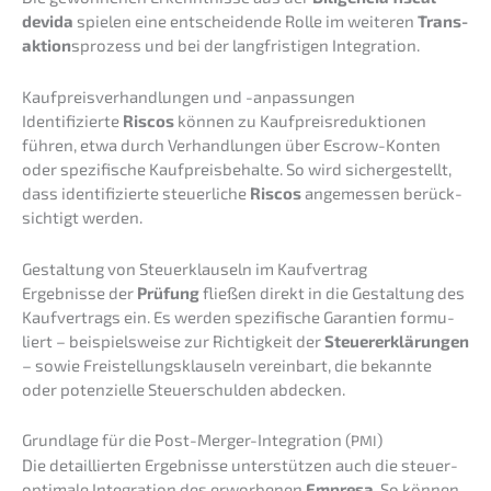
devida
spielen eine entschei­den­de Rolle im weite­ren
Trans­
ak­ti­on
sprozess und bei der langfris­ti­gen Integration.
Kaufpreis­ver­hand­lun­gen und -anpassungen
Identi­fi­zier­te
Riscos
können zu Kaufpreis­re­duk­tio­nen
führen, etwa durch Verhand­lun­gen über Escrow-Konten
oder spezi­fi­sche Kaufpreis­be­hal­te. So wird sicher­ge­stellt,
dass identi­fi­zier­te steuer­li­che
Riscos
angemes­sen berück­
sich­tigt werden.
Gestal­tung von Steuer­klau­seln im Kaufvertrag
Ergeb­nis­se der
Prüfung
fließen direkt in die Gestal­tung des
Kaufver­trags ein. Es werden spezi­fi­sche Garan­tien formu­
liert – beispiels­wei­se zur Richtig­keit der
Steuer­erklä­run­gen
– sowie Freistel­lungs­klau­seln verein­bart, die bekann­te
oder poten­zi­el­le Steuer­schul­den abdecken.
Grund­la­ge für die Post-Merger-Integra­ti­on (
)
PMI
Die detail­lier­ten Ergeb­nis­se unter­stüt­zen auch die steuer­
op­ti­ma­le Integra­ti­on des erwor­be­nen
Empre­sa
. So können