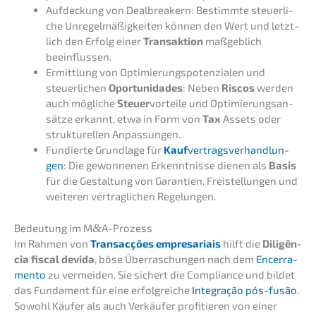
Aufde­ckung von Dealb­rea­k­ern: Bestimm­te steuer­li­
che Unregel­mä­ßig­kei­ten können den Wert und letzt­
lich den Erfolg einer
Trans­ak­ti­on
maßgeb­lich
beeinflussen.
Ermitt­lung von Optimie­rungs­po­ten­zia­len und
steuer­li­chen
Oportu­ni­d­a­des
: Neben
Riscos
werden
auch mögli­che
Steuer
vortei­le und Optimie­rungs­an­
sät­ze erkannt, etwa in Form von
Tax
Assets oder
struk­tu­rel­len Anpassungen.
Fundier­te Grund­la­ge für
Kauf
vertrags­ver­hand­lun­
gen
: Die gewon­ne­nen Erkennt­nis­se dienen als
Basis
für die Gestal­tung von Garan­tien, Freistel­lun­gen und
weite­ren vertrag­li­chen Regelungen.
Bedeu­tung im M
&
A-Prozess
Im Rahmen von
Transac­ções empre­sa­ri­ais
hilft die
Diligên­
cia fiscal devida
, böse Überra­schun­gen nach dem
Encer­ra­
men­to
zu vermei­den. Sie sichert die Compli­ance und bildet
das Funda­ment für eine erfolg­rei­che
Integra­ção pós-fusão
.
Sowohl Käufer als auch Verkäu­fer profi­tie­ren von einer