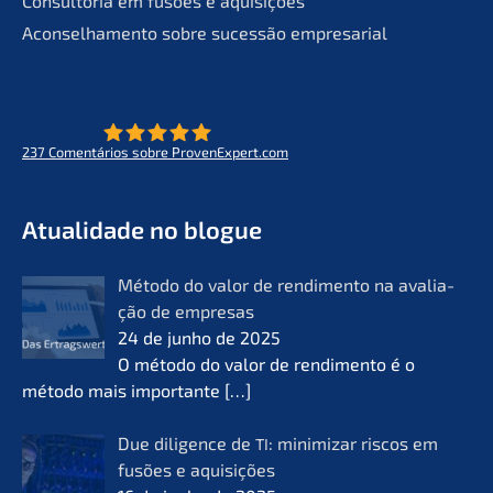
Consult­oria em fusões e aquisições
Aconsel­ha­men­to sobre suces­são empresarial
237
Comen­tá­ri­os sobre ProvenExpert.com
- O futuro do lifeworks
KERN
Atual­i­da­de no blogue
Método do valor de rendi­men­to na avalia­
ção de empre­sas
24 de junho de 2025
O método do valor de rendi­men­to é o
método mais importan­te
[…]
Due diligence de
: minimi­zar riscos em
TI
fusões e aquisi­ções