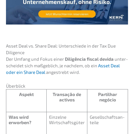
Asset Deal vs. Share Deal: Unter­schie­de in der Tax Due
Diligence
Der Umfang und Fokus einer
Diligên­cia fiscal devida
unter­
schei­det sich maßgeb­lich, je nachdem, ob ein
Asset Deal
oder ein Share Deal
angestrebt wird.
Überblick
Aspekt
Transa­ção de
Partil­har
activos
negócio
Was wird
Einzel­ne
Gesell­schafts­an­
erworben?
Wirtschaftsgüter
tei­le