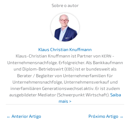
Sobre o autor
Klaus Chris­ti­an Knuffmann
Klaus-Chris­ti­an Knuff­mann ist Partner von
-
KERN
Unternehmens­nachfolge. Erfolg­rei­cher. Als Bankkauf­mann
und Diplom-Betriebs­wirt (
) ist er bundes­weit als
EBS
Berater / Beglei­ter von Unter­neh­mer­fa­mi­li­en für
Unternehmens­nachfolge, Unter­nehmens­verkauf und
inner­fa­mi­liä­ren Generations­wechsel aktiv. Er ist zudem
ausge­bil­de­ter Media­tor (Schwer­punkt Wirtschaft).
Saiba
mais >
←
Anterior Artigo
Próxi­mo Artigo
→