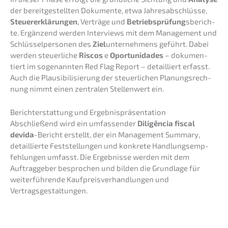
der bereit­ge­stell­ten Dokumen­te, etwa Jahres­ab­schlüs­se,
Steuer­erklä­run­gen
, Verträ­ge und
Betriebs­prü­fung
sberich­
te. Ergän­zend werden Inter­views mit dem Manage­ment und
Schlüs­sel­per­so­nen des
Ziel
unter­neh­mens geführt. Dabei
werden steuer­li­che
Riscos
e
Oportu­ni­d­a­des
– dokumen­
tiert im sogenann­ten Red Flag Report – detail­liert erfasst.
Auch die Plausi­bi­li­sie­rung der steuer­li­chen Planungs­rech­
nung nimmt einen zentra­len Stellen­wert ein.
Bericht­erstat­tung und Ergebnispräsentation
Abschlie­ßend wird ein umfas­sen­der
Diligên­cia fiscal
devida
-Bericht erstellt, der ein Manage­ment Summa­ry,
detail­lier­te Feststel­lun­gen und konkre­te Handlungs­emp­
feh­lun­gen umfasst. Die Ergeb­nis­se werden mit dem
Auftrag­ge­ber bespro­chen und bilden die Grund­la­ge für
weiter­füh­ren­de Kaufpreis­ver­hand­lun­gen und
Vertragsgestaltungen.