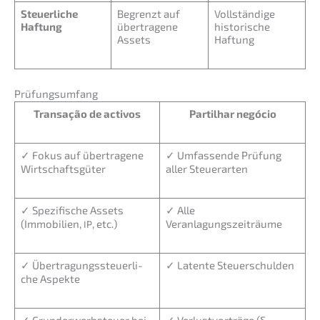
Steuer­li­che
Begrenzt auf
Vollstän­di­ge
Haftung
übertra­ge­ne
histo­ri­sche
Assets
Haftung
Prüfungs­um­fang
Transa­ção de activos
Partil­har negócio
✓ Fokus auf übertra­ge­ne
✓ Umfas­sen­de Prüfung
Wirtschaftsgüter
aller Steuerarten
✓ Spezi­fi­sche Assets
✓ Alle
(Immobi­li­en,
, etc.)
Veranlagungszeiträume
IP
✓ Übertra­gungs­steu­er­li­
✓ Laten­te Steuerschulden
che Aspekte
✓ Grund­er­werb­steu­er bei
✓ Verlust­vor­trä­ge (§