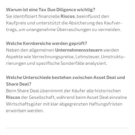
Warum ist eine Tax Due Diligence wichtig?
Sie identi­fi­ziert finan­zi­el­le
Riscos
, beein­flusst den
Kaufpreis und unter­stützt die Absiche­rung des Kaufver­
trags, um unange­neh­me Überra­schun­gen zu vermeiden.
Welche Kernbe­rei­che werden geprüft?
Neben den allge­mei­nen
Unter­neh­mens­steu­ern
werden
Aspek­te wie Verrech­nungs­prei­se, Lohnsteu­er, Umstruk­tu­
rie­run­gen und spezi­fi­sche Sonder­fäl­le analysiert.
Welche Unter­schie­de bestehen zwischen Asset Deal und
Share Deal?
Beim Share Deal übernimmt der Käufer alle histo­ri­schen
Riscos
der Gesell­schaft, während beim Asset Deal einzel­ne
Wirtschafts­gü­ter mit klar abgegrenz­ten Haftungs­fris­ten
erwor­ben werden.