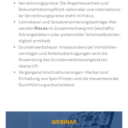
Verrech­nungs­prei­se: Die Angemes­sen­heit und
Dokumen­ta­ti­ons­pflicht natio­na­ler und inter­na­tio­na­
ler Verrech­nungs­prei­se steht im Fokus.
Lohnsteu­er und Sozial­ver­si­che­rungs­bei­trä­ge: Hier
werden
Riscos
im Zusam­men­hang mit Geschäfts­
füh­rer­ge­häl­tern oder poten­zi­el­ler Schein­selbst­stän­
dig­keit ermittelt.
Grund­er­werb­steu­er: Insbe­son­de­re bei Immobi­li­en­
ver­mö­gen und Anteils­über­tra­gun­gen wird die
Anwen­dung des Grund­er­werb­steu­er­ge­set­zes
überprüft.
Vergan­ge­ne Umstruk­tu­rie­run­gen: Hierbei sind
Einhal­tung von Sperr­fris­ten und die steuerneu­tra­le
Durch­füh­rung entscheidend.